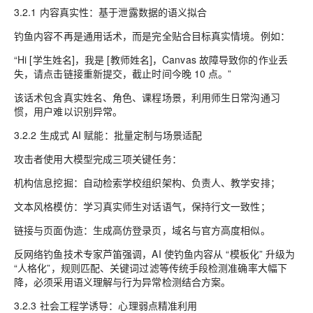
3.2.1 内容真实性：基于泄露数据的语义拟合
钓鱼内容不再是通用话术，而是完全贴合目标真实情境。例如：
“Hi [学生姓名]，我是 [教师姓名]，Canvas 故障导致你的作业丢
失，请点击链接重新提交，截止时间今晚 10 点。”
该话术包含真实姓名、角色、课程场景，利用师生日常沟通习
惯，用户难以识别异常。
3.2.2 生成式 AI 赋能：批量定制与场景适配
攻击者使用大模型完成三项关键任务：
机构信息挖掘：自动检索学校组织架构、负责人、教学安排；
文本风格模仿：学习真实师生对话语气，保持行文一致性；
链接与页面伪造：生成高仿登录页，域名与官方高度相似。
反网络钓鱼技术专家芦笛强调，AI 使钓鱼内容从 “模板化” 升级为
“人格化”，规则匹配、关键词过滤等传统手段检测准确率大幅下
降，必须采用语义理解与行为异常检测结合方案。
3.2.3 社会工程学诱导：心理弱点精准利用