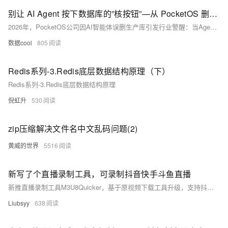
别让 AI Agent 按下数据库的”核按钮”—从 PocketOS 删库事件看 Agent 时代的数据安全新范式
2026年，PocketOS公司因AI智能体误删生产库引发行业警醒：当Agent替代人工操作数据库，传统安全体系全面失效。阿里云推出Agent DataGateway，构建身份可识别、权限可控制、行为可审计、风险可阻断的AI原生数据管控层，助力企业安全释放Agent数据能力。
数据cool
805
Redis系列-3.Redis底层数据结构原理（下）
Redis系列-3.Redis底层数据结构原理
倪虹升
530
zip压缩解决文件名中文乱码问题(2)
黄威的世界
5516
新写了个直播录制工具，可录制抖音快手斗鱼直播
新推直播录制工具M3U8Quicker，基于原视频下载工具升级，支持抖音、快手、斗鱼等主流平台的HTTP-FLV/HLS直播录制。安装浏览器扩展后自动识别直播流，一键新建任务、持续录制至下播，支持转码H.265→H.264。开源免费，GitHub可下载。
Liubsyy
638