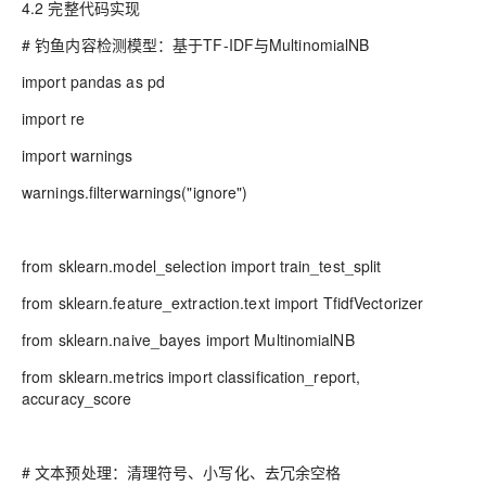
4.2 完整代码实现
# 钓鱼内容检测模型：基于TF-IDF与MultinomialNB
import pandas as pd
import re
import warnings
warnings.filterwarnings("ignore")
from sklearn.model_selection import train_test_split
from sklearn.feature_extraction.text import TfidfVectorizer
from sklearn.naive_bayes import MultinomialNB
from sklearn.metrics import classification_report,
accuracy_score
# 文本预处理：清理符号、小写化、去冗余空格