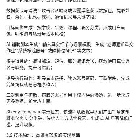
数据获取与清洗：攻击者从暗网或泄露渠道获取数据包，提取姓
名、角色、机构、课程、通信记录等关键字段；
目标画像生成：按学校、年级、课程、职务分类，形成用户画
像，明确诱导场景与话术风格；
AI 辅助脚本生成：输入真实细节与场景模板，生成 “老师通知重交
作业”“系统核验账号”“故障补偿登记” 等文本；
多渠道投放：通过邮箱、短信、即时通讯发送，落款使用真实姓
名与职务，提升可信度；
诱导执行动作：引导点击链接、输入账号密码、下载附件，完成
凭证窃取或恶意程序植入；
二次利用与扩散：窃取的账号可用于校内横向渗透，进一步获取
更多数据，扩大攻击面。
Stacey Edmonds 演示证实，该流程从数据导入到产出千条定制
脚本仅需 3 分半钟，传统人工方式需数天，生成式 AI 显著降低门
槛、提升规模。
3.2 技术原理：高逼真欺骗的实现基础