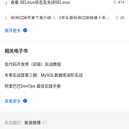
查看 SELinux状态及关闭SELinux
874
4
剑池CDK开发工具介绍  |  《平头哥剑池CDK快速上手指
20
5
南》第一章
WebAssembly 在 MOSN 中的实践 - 基础框架篇
12
6
userdel使用说明
661
7
相关电子书
低代码开发师（初级）实战教程
自己看系统的“系统还原”
673
8
冬季实战营第三期：MySQL数据库进阶实战
AngularJS 五大特性，加快 Web 应用开发
674
9
阿里巴巴DevOps 最佳实践手册
WPF游戏开发——小鸡快跑
642
10
查看更多
关注我们：
新浪微博