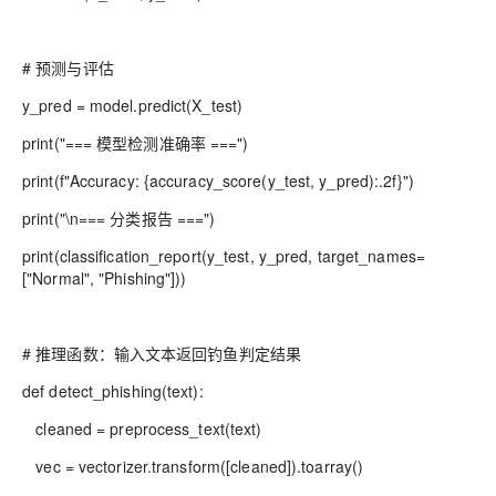
# 预测与评估
y_pred = model.predict(X_test)
print("=== 模型检测准确率 ===")
print(f"Accuracy: {accuracy_score(y_test, y_pred):.2f}")
print("\n=== 分类报告 ===")
print(classification_report(y_test, y_pred, target_names=
["Normal", "Phishing"]))
# 推理函数：输入文本返回钓鱼判定结果
def detect_phishing(text):
cleaned = preprocess_text(text)
vec = vectorizer.transform([cleaned]).toarray()