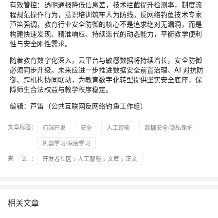
有效管控：透明通报降低信息差，技术拦截提升检测率，制度流
程规范操作行为，意识培训筑牢人为防线。反网络钓鱼技术专家
芦笛强调，教育行业安全防御的核心不是追求绝对无漏洞，而是
构建快速发现、精准响应、持续迭代的动态能力，平衡教学便利
性与安全刚性需求。
随着教育数字化深入，云平台与敏感数据将持续增长，安全防御
必须同步升级。未来应进一步推进数据安全前置治理、AI 对抗防
御、跨机构协同联动，为教育数字化转型提供坚实安全底座，保
障师生合法权益与教学秩序稳定。
编辑：芦笛（公共互联网反网络钓鱼工作组）
文章标签：
前端开发
安全
人工智能
数据安全/隐私保护
机器学习/深度学习
来 源：
开发者社区
>
人工智能
>
文章
> 正文
相关文章