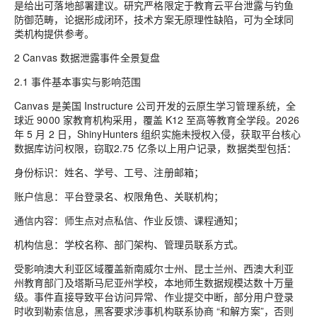
是给出可落地部署建议。研究严格限定于教育云平台泄露与钓鱼
防御范畴，论据形成闭环，技术方案无原理性缺陷，可为全球同
类机构提供参考。
2 Canvas 数据泄露事件全景复盘
2.1 事件基本事实与影响范围
Canvas 是美国 Instructure 公司开发的云原生学习管理系统，全
球近 9000 家教育机构采用，覆盖 K12 至高等教育全学段。2026
年 5 月 2 日，ShinyHunters 组织实施未授权入侵，获取平台核心
数据库访问权限，窃取2.75 亿条以上用户记录，数据类型包括：
身份标识：姓名、学号、工号、注册邮箱；
账户信息：平台登录名、权限角色、关联机构；
通信内容：师生点对点私信、作业反馈、课程通知；
机构信息：学校名称、部门架构、管理员联系方式。
受影响澳大利亚区域覆盖新南威尔士州、昆士兰州、西澳大利亚
州教育部门及塔斯马尼亚州学校，本地师生数据规模达数十万量
级。事件直接导致平台访问异常、作业提交中断，部分用户登录
时收到勒索信息，黑客要求涉事机构联系协商 “和解方案”，否则