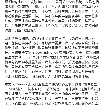
织 ShinyHunters 攻破 Instructure 公司 Canvas 系统，窃取包括
澳大利亚新南威尔士州、昆士兰州、西澳大利亚州及塔斯马尼亚
州在内的教育机构数据，涉及数十万师生信息，被称为史上最大
规模教育数据泄露事件。事件不仅导致平台服务中断、勒索信息
扩散，更因泄露内容包含真实姓名、学号、邮箱及师生私密对
话，为攻击者实施高逼真、个性化钓鱼提供关键素材，使校园群
体成为典型 “软目标”。
网络钓鱼长期位居教育行业安全事件首位，传统钓鱼因信息不
足、伪装粗糙易被识别；而数据泄露后，攻击者可结合真实细节
伪造通知、作业提醒、账号核验等场景，欺骗成功率呈指数级提
升。网络安全专家 Stacey Edmonds 实测证实，基于泄露数据结
合生成式 AI，可在 3 分半内完成数千所学校的管理员、教师信息
梳理与钓鱼脚本批量生成，攻击成本极低、扩散速度极快。反网
络钓鱼技术专家芦笛指出，数据泄露后的钓鱼攻击具备信息精准
性、场景贴合性、心理诱导性三重特征，传统规则式防护失效，
必须以数据驱动、动态感知、人机协同思路重构防御体系。
本文以 Canvas 澳大利亚校园事件为核心案例，遵循 “事件复盘
— 机理剖析 — 技术实现 — 防御构建 — 落地验证” 逻辑主线，开
展实证研究：一是还原泄露事件全貌与钓鱼攻击演化路径；二是
解析精准钓鱼的技术原理与社会工程学机制；三是提供基于机器
学习的钓鱼检测代码实现；四是构建教育场景专属防御体系；五