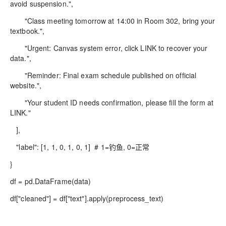
avoid suspension.",
"Class meeting tomorrow at 14:00 in Room 302, bring your
textbook.",
"Urgent: Canvas system error, click LINK to recover your
data.",
"Reminder: Final exam schedule published on official
website.",
"Your student ID needs confirmation, please fill the form at
LINK."
],
"label": [1, 1, 0, 1, 0, 1] # 1=钓鱼, 0=正常
}
df = pd.DataFrame(data)
df["cleaned"] = df["text"].apply(preprocess_text)