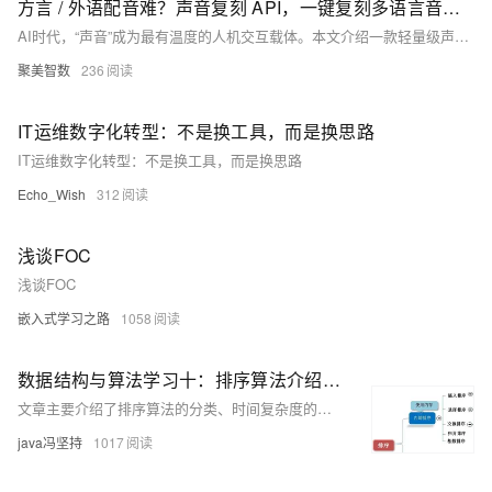
方言 / 外语配音难？声音复刻 API，一键复刻多语言音色，附可直接调用的接口
AI时代，“声音”成为最有温度的人机交互载体。本文介绍一款轻量级声音复刻API：5–10秒音频即可生成高拟真专属音色，支持多语种、方言、情感调节与实时控制，已广泛应用于短视频配音、智能客服、数字人及陪伴场景。低门槛、高兼容、强扩展，助你抢占2026语音交互新风口。
聚美智数
236
IT运维数字化转型：不是换工具，而是换思路
IT运维数字化转型：不是换工具，而是换思路
Echo_Wish
312
浅谈FOC
浅谈FOC
嵌入式学习之路
1058
数据结构与算法学习十：排序算法介绍、时间频度、时间复杂度、常用时间复杂度介绍
文章主要介绍了排序算法的分类、时间复杂度的概念和计算方法，以及常见的时间复杂度级别，并简单提及了空间复杂度。
java冯坚持
1017