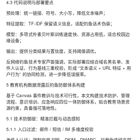
4.3 代码说明与部署要点
预处理：统一链接、符号、大小写，降低文本噪声；
特征提取：TF-IDF 保留语义信息，适配钓鱼话术伪装；
模型：多项式朴素贝叶斯训练速度快、资源占用低，适合校园边
缘设备；
输出：提供分类结果与置信度，支持阈值调优。
反网络钓鱼技术专家芦笛强调，实际部署应结合域名黑名单、发
件人认证、行为基线三重校验，形成 “文本语义 + URL 特征 + 用
户行为” 的协同检测，进一步降低误报率。
5 教育机构数据泄露后钓鱼防御体系构建
基于 Canvas 事件教训与技术可行性，本文构建技术防护、管理
流程、意识培训、应急响应四位一体防御体系，贴合教育场景资
源约束，具备强可落地性。
5.1 技术防御层：精准拦截与动态感知
5.1.1 入口过滤：邮件 / 短信 / IM 多维度校验
发件人认证：强制启用 SPF、DKIM、DMARC，拦截伪造域名邮