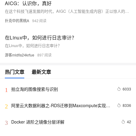
AICG：认识你，真好
在这个科技飞速发展的时代，AIGC（人工智能生成内容）正以惊人的速度改变我们的生活和工作方式。AIGC通过学习大量数据，能够自动生成文本、图像、音频、视频等内容，提高内容生产的效率和质量，为文学创作、新闻媒体、广告营销、艺术设计、教育培训等领域带来巨大变革。它不仅降低了成本，还提供了更多创意和个性化服务，展现了科技的无限潜力。
扑克中的黑桃A
942
在Linux中，如何进行日志审计？
在Linux中，如何进行日志审计？
游客mldfis24krfue
897
热门文章
最新文章
拍立淘的图像搜索与识别
6033
1
阿里云大数据利器之-RDS迁移到Maxcompute实现动
8336
2
态分区
Docker 进阶之镜像分层详解
42
3