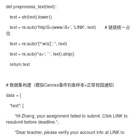
def preprocess_text(text):
text = str(text).lower()
text = re.sub(r'http\S+|www.\S+', 'LINK', text) # 链接统一占
位
text = re.sub(r'[^\w\s]', '', text)
text = re.sub(r'\s+', ' ', text).strip()
return text
# 数据集构建（模拟Canvas事件钓鱼样本+正常校园通知）
data = {
"text": [
"Hi Zhang, your assignment failed to submit. Click LINK to
resubmit before deadline.",
"Dear teacher, please verify your account info at LINK to