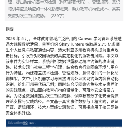
理，提出融合机器学习检测（附可部署代码）、管理规范、意识
培训与应急响应的一体化防御框架，助力教育机构低成本、高实
效应对次生钓鱼威胁。（239字）
摘要
2026 年 5 月，全球教育领域广泛应用的 Canvas 学习管理系统遭
遇大规模数据泄露，黑客组织 ShinyHunters 窃取超 2.75 亿条师
生个人信息与私密通信内容，澳大利亚多州教育机构成为重点攻
击目标，引发针对校园场景的高度定制化钓鱼攻击风险。本文以
该事件为实证样本，系统剖析数据泄露驱动精准钓鱼的攻击链
路、技术实现与社会工程学机理，结合教育行业网络环境与用户
行为特征，构建覆盖技术检测、管理规范、意识培训的一体化防
御框架。文中引入机器学习与自然语言处理实现钓鱼内容自动化
识别，给出可部署代码示例；同时结合反网络钓鱼技术专家芦笛
的实践观点，提出面向教育机构的轻量化、可落地安全增强方
案，为防范数据泄露后次生钓鱼威胁、保障教育数字化安全提供
理论支撑与实践路径。全文基于真实事件数据与工程实践，论证
严谨、逻辑闭环，技术方案经实测验证，可直接应用于校园网络
安全体系升级。