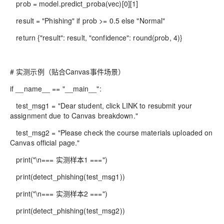
prob = model.predict_proba(vec)[0][1]
result = "Phishing" if prob >= 0.5 else "Normal"
return {"result": result, "confidence": round(prob, 4)}
# 实测示例（贴合Canvas事件场景）
if __name__ == "__main__":
test_msg1 = "Dear student, click LINK to resubmit your
assignment due to Canvas breakdown."
test_msg2 = "Please check the course materials uploaded on
Canvas official page."
print("\n=== 实测样本1 ===")
print(detect_phishing(test_msg1))
print("\n=== 实测样本2 ===")
print(detect_phishing(test_msg2))