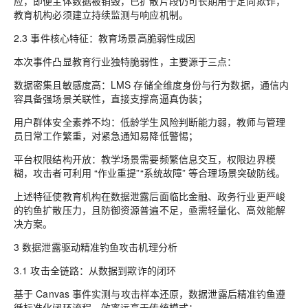
应，即便主体数据被销毁，已扩散片段仍可长期用于定向欺诈，
教育机构必须建立持续监测与响应机制。
2.3 事件核心特征：教育场景高脆弱性成因
本次事件凸显教育行业独特脆弱性，主要源于三点：
数据密集且敏感度高：LMS 存储全维度身份与行为数据，通信内
容具备强场景关联性，直接支撑高逼真伪装；
用户群体安全素养不均：低龄学生风险判断能力弱，教师与管理
员日常工作繁重，对紧急通知易降低警惕；
平台权限结构开放：教学场景需要频繁信息交互，权限边界模
糊，攻击者可利用 “作业重提”“系统故障” 等合理场景突破防线。
上述特征使教育机构在数据泄露后面临比金融、政务行业更严峻
的钓鱼扩散压力，且防御资源普遍不足，亟需轻量化、高效能解
决方案。
3 数据泄露驱动精准钓鱼攻击机理分析
3.1 攻击全链路：从数据到欺诈的闭环
基于 Canvas 事件实测与攻击样本还原，数据泄露后精准钓鱼遵
循标准化闭环流程，效率远高于传统模式：