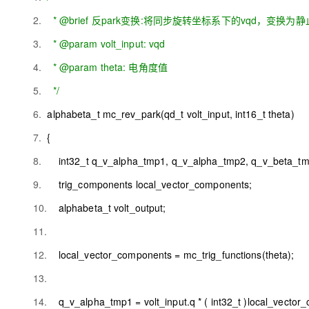
2.
* @brief
反
park
变换
:
将同步旋转坐标系下的
vqd
，变换为静
3.
* @param volt_input: vqd
4.
* @param theta:
电角度值
5.
*/
6.
alphabeta_t mc_rev_park(qd_t volt_input, int16_t theta)
7.
{
8.
int32_t q_v_alpha_tmp1, q_v_alpha_tmp2, q_v_beta_t
9.
trig_components local_vector_components;
10.
alphabeta_t volt_output;
11.
12.
local_vector_components = mc_trig_functions(theta);
13.
14.
q_v_alpha_tmp1 = volt_input.q * ( int32_t )local_vecto