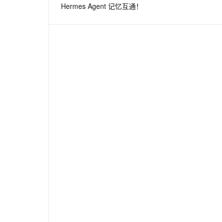
Hermes Agent 记忆互通！
息提取
与 AI 智能体进行实时音视频通话
从文本、图片、视频中提取结构化的属性信息
构建支持视频理解的 AI 音视频实时通话应用
t.diy 一步搞定创意建站
构建大模型应用的安全防护体系
通过自然语言交互简化开发流程,全栈开发支持
通过阿里云安全产品对 AI 应用进行安全防护