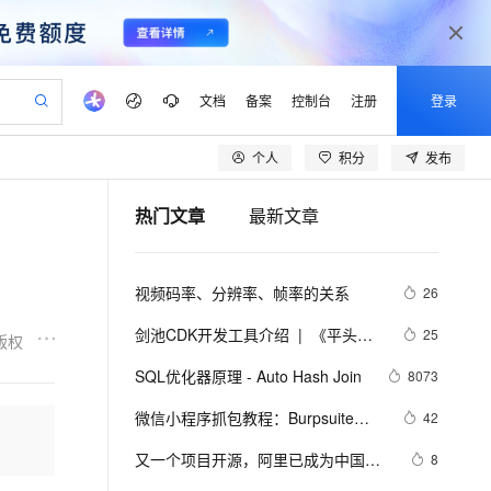
文档
备案
控制台
注册
登录
个人
积分
发布
验
作计划
器
AI 活动
专业服务
服务伙伴合作计划
开发者社区
加入我们
产品动态
服务平台百炼
阿里云 OPC 创新助力计划
热门文章
最新文章
一站式生成采购清单，支持单品或批量购买
io：打造专属 AI 语音助手
S产品伙伴计划（繁花）
峰会
CS
造的大模型服务与应用开发平台
一句话生成原生可编辑精美 PPT 文稿
AI 生产力先锋
Al MaaS 服务伙伴赋能合作
域名
博文
Careers
至高可申请百万元
Qwen3.8-Max 模型上线
开启高性价比 AI 编程新体验
弹性可伸缩的云计算服务
Qwen-Audio-3.0-Realtime 端到端实时语音角色扮演
输入一句话想法, 轻松生成专业的 PPT
先锋实践拓展 AI 生产力的边界
Token 补贴，五大权
计划
海大会
伙伴信用分合作计划
商标
问答
社会招聘
视频码率、分辨率、帧率的关系
26
益加速 OPC 成功
eek-V4-Pro
SS
一键部署幻兽帕鲁游戏服务器
飞天发布时刻
HOT
Open Search 向量检索版支
划
备案
电子书
校园招聘
pSeek-V4-Pro
视频创作，一键激活电商全链路生产力
稳定、安全、高性价比、高性能的云存储服务
一键购买专属联机服务器，轻松开启游戏
所见，即是所愿
持视频检索 Pipeline 功能
更多支持
剑池CDK开发工具介绍  |  《平头哥
25
版权
划
公司注册
镜像站
视频生成
语音识别与合成
剑池CDK快速上手指南》第一章
专属 QwenPaw
漫剧工坊：一站式动画创作平台
AI 实训营
HOT
应用身份服务 (IDaaS)
SQL优化器原理 - Auto Hash Join
8073
合作伙伴培训与认证
划
上云迁移
站生成，高效打造优质广告素材
全接入的云上超级电脑
从聊天伙伴进化为能主动干活的本地数字员工
快速生产连贯的高质量长漫剧
从基础到进阶，Agent 创客手把手教你
OpenClaw 管理能力上线
lScope
我要反馈
e-1.1-T2V
Qwen3-TTS-Flash
微信小程序抓包教程：Burpsuite版 
42
查询合作伙伴
n Alibaba Cloud ISV 合作
代维服务
建企业门户网站
10 分钟搭建微信、支付宝小程序
MaxCompute MaxFrame 提
附所需工具
畅细腻的高质量视频
离线语音合成大模型，多语言方言自适应，低延迟高稳定
创新加速
又一个项目开源，阿里已成为中国开
ope
登录合作伙伴管理后台
8
我要建议
站，无忧落地极速上线
以可视化方式快速构建移动和 PC 门户网站
国内短信简单易用，安全可靠，秒级触达，全球覆盖200+国家和地区。
高效部署网站，快速应用到小程序
供自动弹性内存功能
源的关键力量？