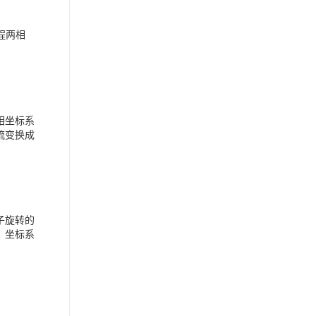
程两相
相坐标系
流变换成
子旋转的
。坐标系