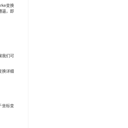
arke
变换
懵逼，即
候我们可
变换详细
于坐标变