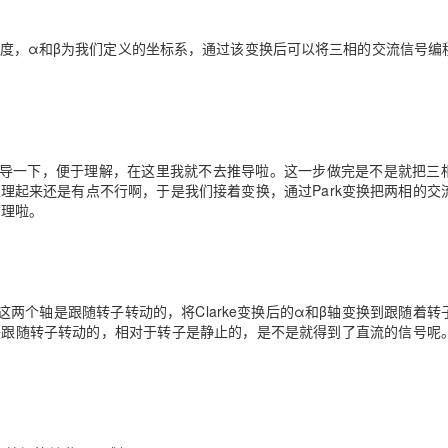
度，α和β为我们定义的坐标系，通过该变换后可以将三相的交流信号编
导一下，便于理解，在这里我就不去推导啦。这一步做完是不是就把三
处理起来还是有点不行啊，于是我们接着变换，通过
Park
变换把两相的交
处理啦。
这两个轴是跟随转子转动的，将
Clarke
变换后的α和β轴变换到跟随着转
是跟随转子转动的，相对于转子是静止的，是不是就得到了直流的信号呢