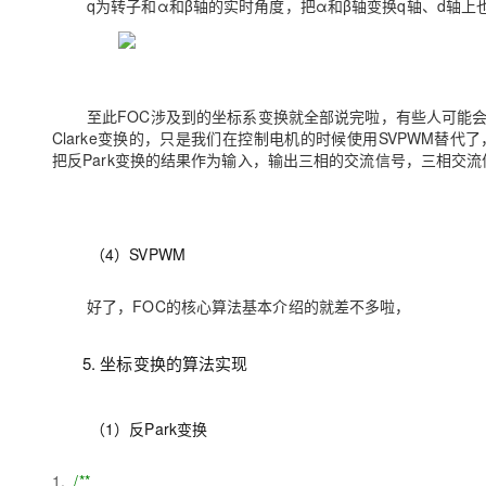
q
为转子和α和β轴的实时角度，把α和β轴变换
q
轴、
d
轴上
至此
FOC
涉及到的坐标系变换就全部说完啦，有些人可能
Clarke
变换的，只是我们在控制电机的时候使用
SVPWM
替代了
把反
Park
变换的结果作为输入，输出三相的交流信号，三相交流
（
4
）
SVPWM
好了，
FOC
的核心算法基本介绍的就差不多啦，
5.
坐标变换的算法实现
（
1
）反
Park
变换
1.
/**