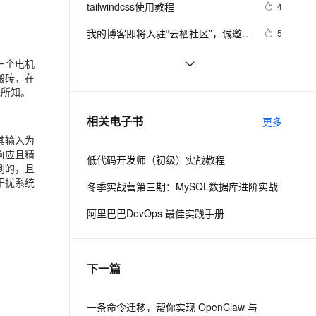
安全
tailwindcss使用教程
我要投诉
e-1.1-I2V
Cosyvoice-V3-Flash
4
PolarDB
上云场景组合购
Milvus 弹性伸缩功能新增节
伴
漫剧创作，剧本、分镜、视频高效生成
100%兼容MySQL、PostgreSQL，兼容Oracle，支持集中和分布式
覆盖90%+业务场景，专享组合折扣价
点支持范围
畅自然，细节丰富
高表现力语音合成大模型，语音克隆听感自然
VPN
我的博客即将入驻“云栖社区”，诚邀技
5
术同仁一同入驻。
ernetes 版 ACK
云聚AI 严选权益
AI 原生数据库服务发布
SSL 证书
思科路由器的密码恢复
4
2V
Fun-ASR
一个电机
，一键激活高效办公新体验
理容器应用的 K8s 服务
精选AI产品，从模型到应用全链提效
Agent 数据网关
搬砖，在
文戏情感细腻自然，动作戏激烈拳拳到肉，实现更强表演能力
支持中英文自由切换，具备更强的噪声鲁棒性
堡垒机
有一种忙，叫做很有希望
6
无所知。
AI 用量加速计划
云原生数据库 PolarDB
防火墙
、识别商机，让客服更高效、服务更出色。
深度优先搜索的图文介绍
新老同享，达量后返
Agentic Database 发布
3
相关电子书
更多
主机安全
应用
其输入为
响应且精
低代码开发师（初级）实战教程
千问办公
NEW
到的，且
AI 应用及服务市场
的智能体编程平台
一站式AI生产力平台
干扰系统
冬季实战营第三期：MySQL数据库进阶实战
AI 应用
伶鹊
阿里巴巴DevOps 最佳实践手册
企业级人与Agent协作平台，接入和调度多个数字员工
智能客服平台，对话机器人、对话分析、智能外呼
大模型
大模型服务平台百炼 - 全妙
自然语言处理
下一篇
应用创作平台
多模态内容创作工具，已接入 DeepSeek
数据标注
机器学习
一条命令迁移，帮你实现 OpenClaw 与