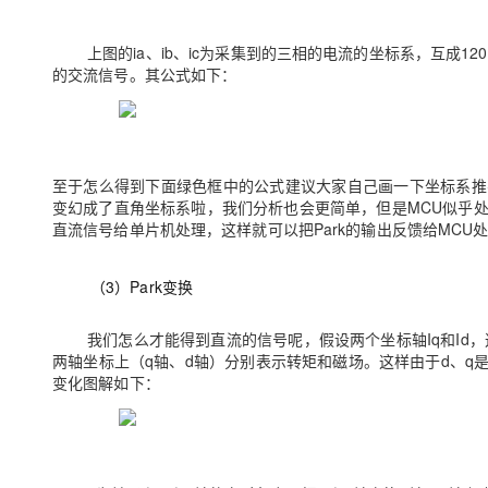
上图的
ia
、
ib
、
ic
为采集到的三相的电流的坐标系，互成
120
的交流信号。其公式如下：
至于怎么得到下面绿色框中的公式建议大家自己画一下坐标系推
变幻成了直角坐标系啦，我们分析也会更简单，但是
MCU
似乎
直流信号给单片机处理，这样就可以把
Park
的输出反馈给
MCU
（
3
）
Park
变换
我们怎么才能得到直流的信号呢，假设两个坐标轴
Iq
和
Id
，
两轴坐标上（
q
轴、
d
轴）分别表示转矩和磁场。这样由于
d
、
q
变化图解如下：