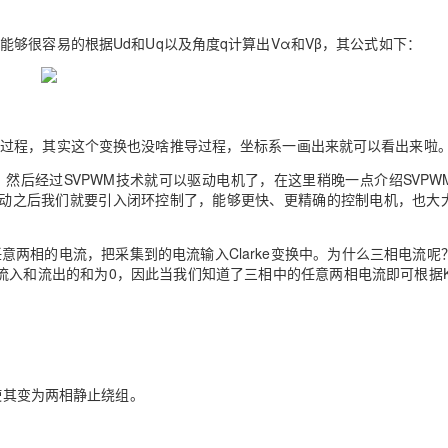
数能够很容易的根据
Ud
和
Uq
以及角度
q
计算出
V
α和
V
β，其公式如下：
导过程，其实这个变换也没啥推导过程，坐标系一画出来就可以看出来啦
，然后经过
SVPWM
技术就可以驱动电机了，在这里稍晚一点介绍
SVPW
动之后我们就要引入闭环控制了，能够更快、更精确的控制电机，也大
任意两相的电流，把采集到的电流输入
Clarke
变换中。为什么三相电流呢
流入和流出的和为
0
，因此当我们知道了三相中的任意两相电流即可根据
使其变为两相静止绕组。