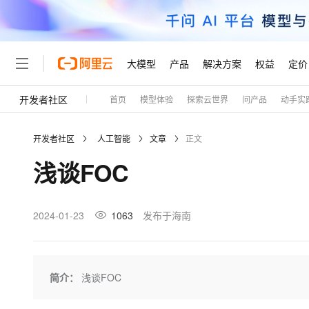
大模型
产品
解决方案
权益
定价
开发者社区
首页
模型体验
探索云世界
问产品
动手实
大模型
产品
解决方案
权益
定价
云市场
伙伴
服务
了解阿里云
精选产品
精选解决方案
普惠上云
产品定价
精选商城
成为销售伙伴
售前咨询
为什么选择阿里云
千问AI平台
开发者社区
人工智能
文章
正文
了解云产品的定价详情
大模型服务平台百炼
千问办公，解锁你的工作
普惠上云 官方力荐
分销伙伴
在线服务
网站建设
什么是云计算
大
浅谈FOC
大模型服务与应用平台
企业级Agent产品，直接
云服务器38元/年起，超
咨询伙伴
多端小程序
技术领先
云上成本管理
售后服务
轻量应用服务器
Agency Agents：拥
官方推荐返现计划
大模型
精选产品
精选解决方案
Salesforce 国际版订阅
稳定可靠
管理和优化成本
推荐新用户得奖励，单订单
销售伙伴合作计划
2024-01-23
1063
发布于海南
自助服务
友盟天域
安全合规
人工智能与机器学习
AI
文本生成
云数据库 RDS
HappyHorse 打造一
云工开物
无影生态合作计划
在线服务
观测云
分析师报告
高校专属算力普惠，学生认
计算
互联网应用开发
Qwen3.8-Max
HOT
Salesforce On Alibaba C
工单服务
Tuya 物联网平台阿里云
研究报告与白皮书
人工智能平台 PAI
快速拥有专属 OpenClaw
简介：
浅谈FOC
大模
Consulting Partner 合
大数据
容器
智能体时代全能旗舰模型
免费试用
短信专区
一站式AI开发、训练和推
蓝凌 OA
AI 大模型销售与服务生
现代化应用