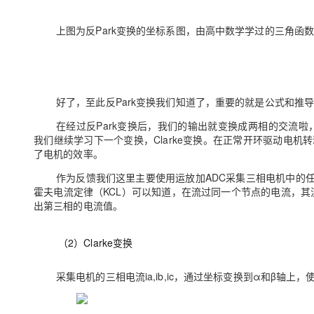
上图为反
Park
变换的坐标系图，由高中数学学过的三角函
好了，至此反
Park
变换我们知道了，重要的就是公式和推
在经过反
Park
变换后，我们的输出就变换成两相的交流啦
我们继续学习下一个变换，
Clarke
变换。在正常开环驱动电机转
了电机的效率。
作为反馈我们这里主要使用运放加
ADC
采集三相电机中的
霍夫电流定律（
KCL
）可以知道，在流过同一个节点的电流，其
出第三相的电流值。
（
2
）
Clarke
变换
采集电机的三相电流
ia,ib,ic
，通过坐标变换到α和β轴上，