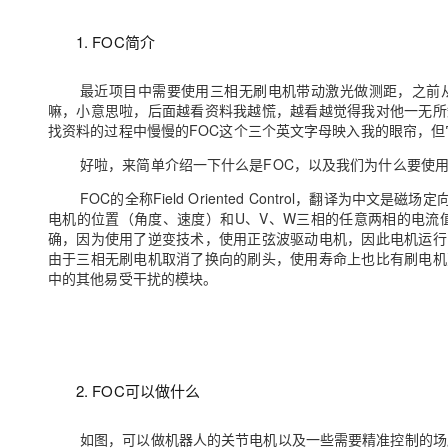
存储
天池大赛
Qwen3.7-Plus
云解析DNS
解决方案免费试用 新老
电子合同
最高领取价值200元试用
能看、能想、能动手的多模
安全
网络与CDN
1. FOC
简介
AI 算法大赛
畅捷通
大数据开发治理平台 Data
AI 产品 免费试用
网络
安全
云开发大赛
Qwen3-VL-Plus
最近项目中需要使用三相无刷电机带动激光做测距，之前
Tableau 订阅
1亿+ 大模型 tokens 和 
嘛，小意思啦，后面越看资料我越慌，越看越觉得我对他一无所
可观测
入门学习赛
中间件
AI空中课堂在线直播课
找资料的过程中慢慢的
FOC
这个三个英文字母映入我的眼帘，但
云防火墙
140+云产品 免费试用
上云与迁云
云原生的云上边界网络安全
产品新客免费试用，最长1
数据库
好啦，来简单介绍一下什么是
FOC
，以及我们为什么要使
生态解决方案
大模型服务
企业出海
FOC
的全称
Field Oriented Control
，翻译为中文是磁场定
大模型ACA认证体验
大数据计算
电机的位置（角度、速度）和
U
、
V
、
W
三相的任意两相的电流
助力企业全员 AI 认知与能
行业生态解决方案
千问AI平台-Token Plan
确，因为使用了逆变技术，使用正弦波驱动电机，因此电机运行
政企业务
媒体服务
由于三相无刷电机取消了换向的刷头，使用寿命上也比有刷电机
开发者生态解决方案
中的其他易受干扰的模块。
企业服务与云通信
千问AI平台-模型体验
AI 开发和 AI 应用解决
在线体验全尺寸、多种模态
域名与网站
Happy 系列大模型
终端用户计算
2. FOC
可以做什么
Serverless
如图，可以做机器人的关节电机以及一些需要精准控制的场
开发工具