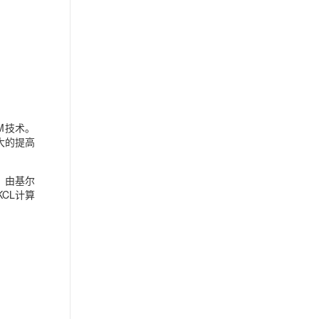
。
M
技术。
大的提高
？由基尔
KCL
计算