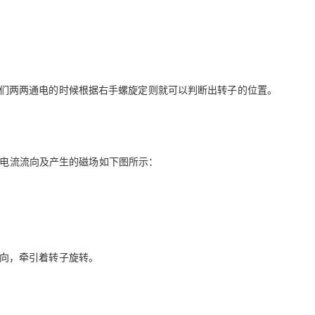
AI 应用
10分钟微调：让0.6B模型媲美235B模
多模态数据信
型
依托云原生高可用架构,实现Dify私有化部署
用1%尺寸在特定领域达到大模型90%以上效果
一个 AI 助手
超强辅助，Bol
们两两通电的时候根据右手螺旋定则就可以判断出转子的位置。
即刻拥有 DeepSeek-R1 满血版
在企业官网、通讯软件中为客户提供 AI 客服
多种方案随心选，轻松解锁专属 DeepSeek
电流流向及产生的磁场如下图所示：
向，牵引着转子旋转。