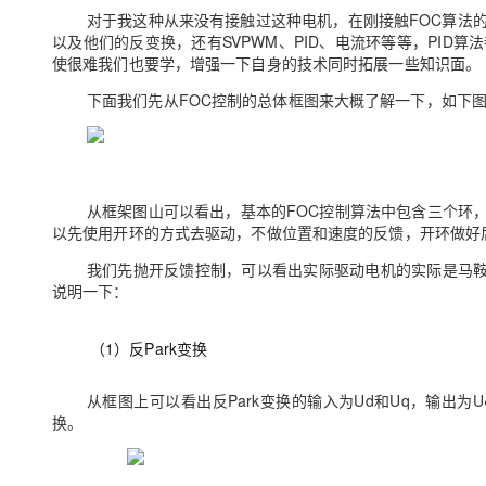
对于我这种从来没有接触过这种电机，在刚接触
FOC
算法
以及他们的反变换，还有
SVPWM
、
PID
、电流环等等，
PID
算法
使很难我们也要学，增强一下自身的技术同时拓展一些知识面。
下面我们先从
FOC
控制的总体框图来大概了解一下，如下
从框架图山可以看出，基本的
FOC
控制算法中包含三个环
以先使用开环的方式去驱动，不做位置和速度的反馈，开环做好
我们先抛开反馈控制，可以看出实际驱动电机的实际是马
说明一下：
（
1
）反
Park
变换
从框图上可以看出反
Park
变换的输入为
Ud
和
Uq
，输出为
U
换。