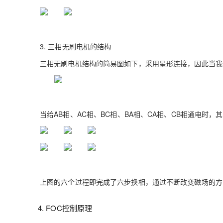
大模型解决方案
迁移与运维管理
快速部署 Dify，高效搭建 
专有云
3.
三相无刷电机的结构
10 分钟在聊天系统中增加
三相无刷电机结构的简易图如下，采用星形连接，因此当我
当给
AB
相、
AC
相、
BC
相、
BA
相、
CA
相、
CB
相通电时，其
上图的六个过程即完成了六步换相，通过不断改变磁场的方
4. FOC
控制原理