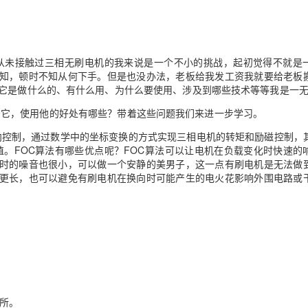
Deepseek-v4-pro
HappyHors
同享
万小智 AI 建站低至 15元/月
Qoder CN
AI 短剧/漫剧
云原生数据库 
快递物流查询
WordPress
成为服务伙
高校合作
点，立即开启云上创新
覆盖公网/内网、递归/权威、移动APP等全场景解析服务
送.CN域名，送备案服务码
基于千问大模型等，支持代码智能生成、研发智能问答
AI助力短剧
态智能体模型
旗舰 MoE 大模型，百万上下文与顶尖推理能力
图生视频，流
Ubuntu
服务生态伙伴
云工开物
企业应用
Works
Night Plan 支持 Qwen 3.8-Max
云原生大数据计算服务 MaxCompute
AI 办公
容器服务 Kub
NEW
GLM-5.2
Wan2.7-T
从未接触过三相无刷电机的我来说是一个不小的挑战，起初觉得不就是
Red Hat
30+ 款产品免费体验
Data Agent 驱动的一站式 Data+AI 开发治理平台
夜间 5 折，Qwen/Meoo/TokenPlan 客户专享
面向分析的企业级SaaS模式云数据仓库
AI智能应用
提供一站式管
科研合作
知，顿时不知从何下手。但是也没办法，老板给我发工资我就要给老板
视觉 Coding、空间感知、多模态思考等全面升级
1M上下文，专为长程任务能力而生
ERP
堂（旗舰版）
SUSE
它是做什么的、有什么用、为什么要使用、涉及到哪些技术等等我是一
智能客服
CRM
防护产品
2个月
自动承接线索
用它，使用他的好处有哪些？带着这些问题我们来进一步学习。
建站小程序
OA 办公系统
AI 应用构建
大模型原生
向控制，通过数学中的坐标变换的方式实现三相电机的转矩和励磁控制，
值。
FOC
算法有哪些优点呢？
FOC
算法可以让电机在负载变化时快速的
力提升
财税管理
模板建站
Qoder
大模型服务平台百炼-应用模版
HOT
NEW
时的噪音也很小，可以做一个安静的美男子，这一点有刷电机是无法做
面向真实软件
更长，也可以避免有刷电机在换向时可能产生的电火花影响外围电路或
个人版上线、团队版降价；千问3.8-Max首发发尝鲜
丰富多元化的应用模版和解决方案
400电话
定制建站
万有无界
大模型服务平台百炼-智能体
方案
广告营销
模板小程序
的模型效果
灵活可视化地构建企业级 Agent
定制小程序
秒悟
人工智能平台 PAI
APP 开发
云端极速 AI 
新一代 AI 视频生成模型，深度适配广告营销等场景
AI Native 的算法工程平台，一站式完成建模、训练、推理服务部署
建站系统
所。