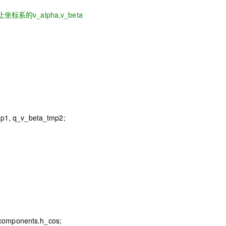
止坐标系的
v_alpha,v_beta
mp1, q_v_beta_tmp2;
r_components.h_cos;