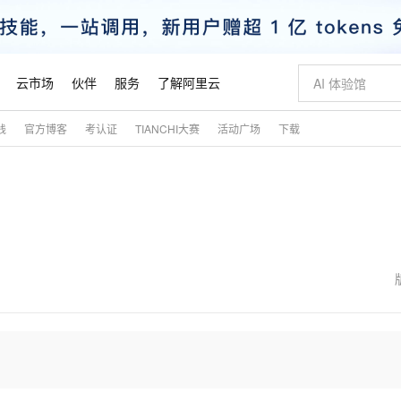
云市场
伙伴
服务
了解阿里云
践
官方博客
考认证
TIANCHI大赛
活动广场
下载
AI 特惠
数据与 API
成为产品伙伴
企业增值服务
最佳实践
价格计算器
AI 场景体
基础软件
产品伙伴合
阿里云认证
市场活动
配置报价
大模型
自助选配和估算价格
新方式
睿译宝，AI翻译排版一步到位
智启 AI 普惠权益
产品生态集成认证中心
企业支持计划
云上春晚
域名与网站
千问官方 MaaS 平台，为开发者和 Agent 而生，新用户赠送 1 亿 + tokens 额度
Qwen Aud
AI Coding
阿里云Maa
2026 阿里云
云服务器 E
为企业打
数据集
Windows
大模型认证
模型
NEW
NEW
交付可用成果
值低价云产品抢先购
上传文档即自动完成翻译和格式还原
至高享 1亿+免费 tokens，加速 Al 应用落地
提供智能易用的域名与建站服务
智能编程，一键
安全可靠、
产品生态伙伴
专家技术服务
云上奥运之旅
弹性计算合作
阿里云中企出
手机三要素
宝塔 Linux
全部认证
价格优势
有专属领域专家
GLM-5.2：长任务时代开源旗舰模型
阿里云 OPC 创新助力计划
千问大模型
即刻拥有 DeepS
AI 电商营销
对象存储 O
大模型
产品生态伙伴工作台
企业增值服务台
云栖战略参考
云存储合作计
云栖大会
身份实名认证
CentOS
训练营
推动算力普惠，释放技术红利
最高返9万
多领域专家智能体,一键组建 AI 虚拟交付团队
快速构建应用程序和网站，即刻迈出上云第一步
至高百万元 Token 补贴，加速一人公司成长
多元化、高性能、安全可靠的大模型服务
真正可用的 1M 上下文,一次完成代码全链路开发
轻松解锁专属 Dee
从图文生成到
云上的中国
数据库合作计
活动全景
短信
Docker
图片和
站式影视创作平台
Hermes Agent，打造自进化智能体
Token Plan 模型订阅计划
数字证书管理服务（原SSL证书）
5 分钟轻松部署
AI 广告创作
无影云电脑
企业成长
NEW
信息公告
看见新力量
云网络合作计
OCR 文字识别
JAVA
证享300元代金券
可视化编排打通从文字构思到成片全链路闭环
全托管，含MySQL、PostgreSQL、SQL Server、MariaDB多引擎
自主进化，持久记忆，越用越聪明
Qwen3.8-Max 首发尝鲜，限时加量 10 倍，夜间低至2折
实现全站HTTPS，呈现可信的WEB访问
图文、视频一
随时随地安
魔搭 Mode
Kimi-K3
HappyHors
NEW
loud
服务实践
官网公告
金融模力时刻
Salesforce O
版
发票查验
全能环境
Claude Code + GStack 打造工程团队
千问办公，限时限量积分加倍
Qoder
低代码高效构
AI 建站
短信服务
型
NEW
作计划
Kimi 最新旗舰模型，长程编程与推理利器
让文字生成流
计划
创新中心
魔搭 ModelSc
健康状态
理服务
让AI从“聊天伙伴”进化为能干活的“数字员工”
安装技能 GStack，拥有专属 AI 工程团队
你的AI工作搭子，覆盖日常办公高频场景
面向真实软件的智能体编程平台
0 代码专业建
客户案例
天气预报查询
操作系统
态合作计划