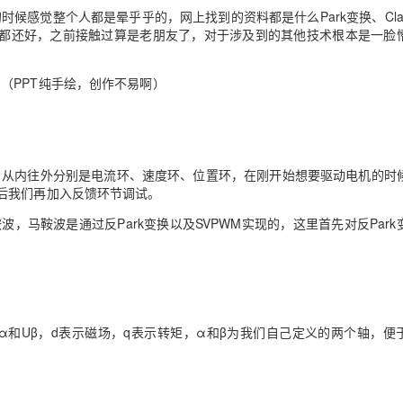
的时候感觉整个人都是晕乎乎的，网上找到的资料都是什么
Park
变换、
Cl
都还好，之前接触过算是老朋友了，对于涉及到的其他技术根本是一脸
图（
PPT
纯手绘，创作不易啊）
，从内往外分别是电流环、速度环、位置环，在刚开始想要驱动电机的时
后我们再加入反馈环节调试。
鞍波，马鞍波是通过反
Park
变换以及
SVPWM
实现的，这里首先对反
Park
α和
U
β，
d
表示磁场，
q
表示转矩，α和β为我们自己定义的两个轴，便