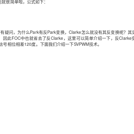
也就很简单啦，公式如下：
会有疑问，为什么
Park
有反
Park
变换，
Clarke
怎么就没有其反变换呢？其
，因此
FOC
中也就省去了反
Clarke
，这里可以简单介绍一下，反
Clarke
信号相位相差
120
度。下面我们介绍一下
SVPWM
技术。