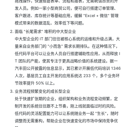
拖拽操作，快速搭建表单、流程和报表，无需聘请昂贵的开
发人员。例如一家小型商贸公司，便可自行搭建订单管理、
客户跟进、库存统计等基础应用，缓解 "Excel + 微信" 管理
模式带来的数据混乱、效率低下等问题。
面临 "长尾需求" 堆积的中大型企业
中大型企业的 IT 部门往往被核心系统的运维和升级占满，大
量来自业务部门的 "小而急" 需求长期排队。在这种情况下，
低代码平台可以让业务人员自行搭建辅助性应用，从而释放 I
T 团队的产能，使其专注于更具战略价值的系统建设。据一
汽丰田公开披露的信息显示，其已累计开展低代码培训 1346
人次，基层员工自主开发的应用系统达 233 个，多个业务环
节效率提升 50% 以上。
业务流程频繁变化的成长型企业
处于快速扩张期的企业，组织架构和业务流程变动频繁，定
制开发的系统往往跟不上节奏，刚上线就面临过时的风险。
低代码的灵活配置能力可以让系统随业务一起 "生长"，随时
调整而无需重构，帮助企业在快速变化的市场中保持竞争优