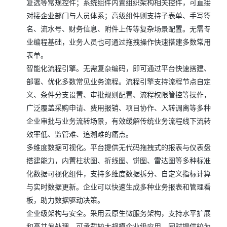
复选等常规控件；系统组件内置组织架构相关控件，可直接
对接企业部门与人员体系；高级组件则支持子表单、手写签
名、流水号、财务信息、附件上传等复杂场景配置。无需专
业编程基础，业务人员也可通过拖拽操作快速搭建多数常用
表单。
智能化流程引擎。无需复杂编码，即可通过平台快速搭建、
部署、优化多数常见业务流程。流程引擎支持流程节点自定
义、条件分支设置、审批规则配置、流程权限管控等操作，
广泛覆盖采购申请、费用报销、项目协作、入转调离等多种
企业审批与业务流转场景，有效缓解传统业务流程线下流转
效率低、监管难、追溯难的痛点。
多维度数据可视化。平台提供无代码拖拽式的报表与仪表盘
搭建能力，内置柱状图、折线图、饼图、雷达图等多种标准
化数据可视化组件，支持多维度数据拆分、自定义指标计算
与实时数据更新。企业可以快速生成多种业务报表和管理看
板，助力数据驱动决策。
企业级架构与安全。采用云原生微服务架构，支持水平扩展
和高并发处理，可承载较大规模企业级应用。同时提供较为