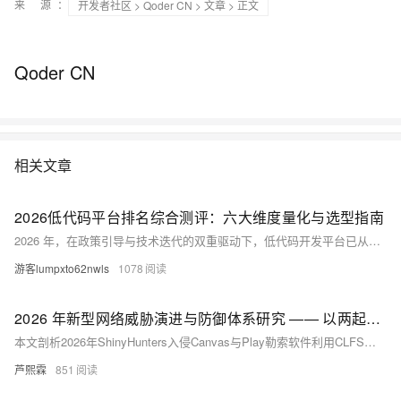
来 源：
开发者社区
>
Qoder CN
>
文章
> 正文
Qoder CN
相关文章
2026低代码平台排名综合测评：六大维度量化与选型指南
2026 年，在政策引导与技术迭代的双重驱动下，低代码开发平台已从企业数字化的 "可选工具" 转变为 "核心标配"。据艾瑞咨询最新数据，中国低代码市场规模已突破 131 亿元，年复合增长率稳定在 20% 以上，越来越多的企业选择通过低代码技术加速业务系统搭建。
游客lumpxto62nwls
1078
2026 年新型网络威胁演进与防御体系研究 —— 以两起典型攻击为例
本文剖析2026年ShinyHunters入侵Canvas与Play勒索软件利用CLFS零日漏洞两大典型事件，揭示供应链攻击、身份劫持、零日武器化、双重勒索等新威胁特征；提出以身份为中心、零信任为基座的五层防御体系，并提供可落地的令牌校验、提权检测、数据导出监控等代码实现，助力教育、金融等行业构建韧性安全防线。（239字）
芦熙霖
851