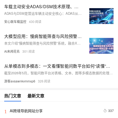
车载主动安全ADAS/DSM技术原理、业务应用与安心联平台接入方案
ADAS与DSM是营运车辆主动安全核心：ADAS从前视感知识别前撞、车道偏离、行人风险；DSM通过红外摄像头监测疲劳、分神、抽烟等驾驶异常。二者依托JT/T808及苏标/粤标协议，实现“事前预警—事中告警—事后留痕”全链路防控，已成为两客一危、物流、渣土等场景的合规刚需。（239字）
安心联车载监控
430
大模型应用：慢病智能筛查与风险预警：XGBoost+规则引擎+大模型全解析.106
本文介绍“慢病智能筛查与风险预警”系统，融合XGBoost（精准打分）、规则引擎（合规校验）和大模型（自然语言解读），实现高效、准确、可解释的高血压等慢病风险分级，提升基层诊疗效率与规范性。
AI未闻花名
301
从单模态到多模态：一文看懂智能问数平台如何“读懂”你的表格、文本和图
截至2026年5月，智能问数平台对表格、文本、图等多模态数据的处理已形成四类技术路线：预制SQL、Text2SQL+宽表、预制指标平台及本体语义层。后者在跨模态融合、泛化能力与准确率（闭卷95%+、开卷100%）上优势显著，但需前期语义治理投入；前三者适用固定场景，维护成本随业务扩张呈指数增长。选型关键不在技术优劣，而在匹配组织的数据复杂度、业务变化频率与治理能力。
游客avsawnkvmmxp6
326
热门文章
最新文章
AI跨境导航网站分享
337
1