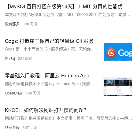
【MySQL百日打怪升级第14天】 LIMIT 分页的性能优化：深分页到底慢在哪？
本文深入剖析MySQL深分页（如`LIMIT 100000,20`）性能瓶颈：本质是OFFSET导致全量扫描与丢弃，页码越深，扫描行数线性增长。详解三种实战优化方案——游标分页（高效稳定，需有序唯一字段）、延迟关联（兼容OFFSET，索引覆盖减回表）、范围分页（极简但场景受限），并附EXPLAIN对比与避坑指南。（239字）
没有那多
308
Gogs: 打造属于你自己的轻量级 Git 服务
Gogs 是一个小而美的 Git 服务解决方案。无论你是想在个人服务器上搭建私有的代码仓库，还是为小团队提供一个轻量级的代码协作平台，Gogs 都是一个值得考虑的选择。
修己xj
325
零基础入门教程：阿里云 Hermes Agent 一键部署完整流程详解（图文版）
随着AI智能体技术不断普及，Hermes Agent凭借出色的长对话记忆、复杂任务拆解、逻辑推理与多轮交互能力，成为个人办公、学习答疑、日常协作、智能辅助的热门开源工具。相较于普通对话机器人，Hermes Agent能够完整承接长链路任务、记住全程对话上下文，在深度交流、方案梳理、问题分析等场景表现尤为突出。
OpenClaw
460
KKCE：如何解决网站打开慢的问题？
网站打开慢？别急着瞎优化！本文提供一套零门槛、可复用的排查—解决—维护全流程：先用测速工具+浏览器调试精准定位慢因（服务器/资源/网络/本地），再针对性优化（升配、压缩图片、开CDN、配缓存），最后定期测速清理。小白也能3步提速，稳保秒开！（239字）
铁马星辰
607