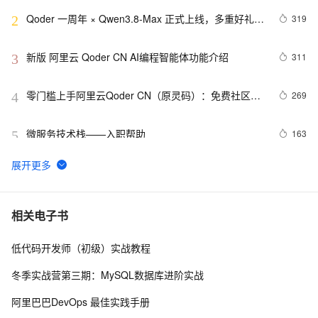
Qoder 一周年 × Qwen3.8-Max 正式上线，多重好礼限
319
2
时领
新版 阿里云 Qoder CN AI编程智能体功能介绍
311
3
零门槛上手阿里云Qoder CN（原灵码）：免费社区
269
4
版、Credits额度与核心功能完整说明
微服务技术栈——入职帮助
163
5
【新版】阿里云  Qoder CN 功能介绍及配置价格表
144
6
QoderWork CN是什么？阿里云QoderWork CN介绍：
138
7
相关电子书
模型能力、优势、适用场景与支持的订阅计划
低代码开发师（初级）实战教程
一人用 Qoder 开十二个对话，五天写完全部代码
137
8
冬季实战营第三期：MySQL数据库进阶实战
阿里云Qoder CN全解析：AI编码智能体全场景功能深
137
9
阿里巴巴DevOps 最佳实践手册
度指南