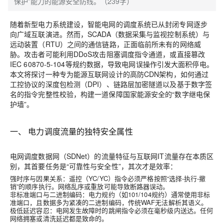
保护”能力的能源安全防线。（239字）
随着新型电力系统建设，智能电网的调度系统已从封闭专网逐步
向广域互联演进。然而，SCADA（数据采集与监视控制系统）与
远动装置（RTU）之间的通信链路，正面临前所未有的网络威
胁。攻击者可能利用DDoS攻击阻塞调度指令通道，或直接篡改
IEC 60870-5-104等规约数据，导致电网误操作引发大面积停电。
本文将探讨一种专为能源互联网设计的
高防CDN
架构，如何通过
工控协议的深度包检测（DPI）、链路层加密隧道以及基于数字签
名的指令完整性校验，构建一道保障国家能源安全的“数字继电保
护墙”。
一、 电力调度流量的独特安全属性
电网调度数据网（SDNet）的流量特征与互联网IT流量存在本质区
别，其首要任务是“可靠性与安全性”，其次才是效率：
强时序与因果关系
：遥控（YC/YC）指令必须严格按照“选择-执行-撤
销”的顺序执行。网络乱序或重放可能导致断路器误动。
非标准端口与二进制编码
：电力规约（如101/104规约）通常使用非标
准端口，且数据多为紧凑的二进制编码，传统WAF无法解析其语义。
极低延迟容忍
：电网发生故障时的跳闸指令必须在毫秒级内送达。任何
网络拥塞或清洗延迟都是致命的。