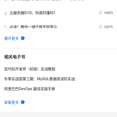
云服务器ECS，你真的懂吗？
14623
4
必读！教你一键迁移至阿里云
12970
5
云服务器ECS还原安全组规则功能介绍 安全组规则
12957
6
的备份与还原
安全组设置内网互通的方法
12446
7
相关电子书
低代码开发师（初级）实战教程
Mac神兵利器（四）时间管理工具
11160
8
冬季实战营第三期：MySQL数据库进阶实战
弹性计算双周刊 第11期
9920
9
阿里巴巴DevOps 最佳实践手册
如何使用标签(TAG RAM)控制对ECS 资源的访问？
8975
10
查看更多