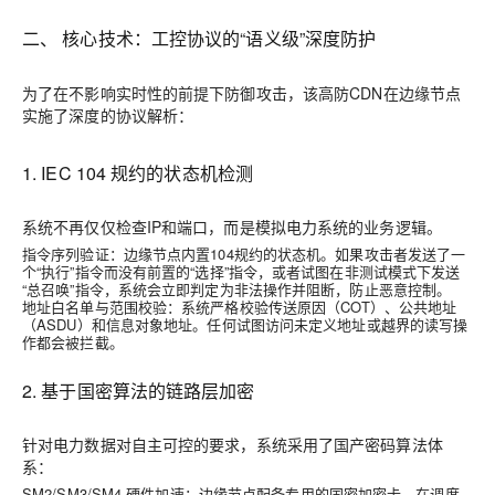
二、 核心技术：工控协议的“语义级”深度防护
为了在不影响实时性的前提下防御攻击，该
高防CDN
在边缘节点
实施了深度的协议解析：
1. IEC 104 规约的状态机检测
系统不再仅仅检查IP和端口，而是模拟电力系统的业务逻辑。
指令序列验证
：边缘节点内置104规约的状态机。如果攻击者发送了一
个“执行”指令而没有前置的“选择”指令，或者试图在非测试模式下发送
“总召唤”指令，系统会立即判定为非法操作并阻断，防止恶意控制。
地址白名单与范围校验
：系统严格校验传送原因（COT）、公共地址
（ASDU）和信息对象地址。任何试图访问未定义地址或越界的读写操
作都会被拦截。
2. 基于国密算法的链路层加密
针对电力数据对自主可控的要求，系统采用了国产密码算法体
系：
SM2/SM3/SM4 硬件加速
：边缘节点配备专用的国密加密卡。在调度