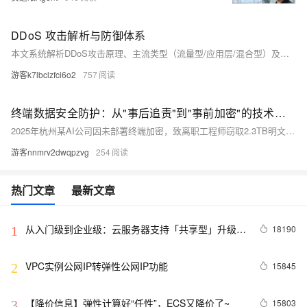
DDoS 攻击解析与防御体系
本文系统解析DDoS攻击原理、主流类型（流量型/应用层/混合型）及全链路防护体系，涵盖架构加固、智能清洗、WAF防护、应急响应与云原生防御趋势，助力构建稳定、安全、弹性的数字服务屏障。（239字）
游客k7lbclzfci6o2
757
终端数据安全防护：从"事后追责"到"事前加密"的技术演进
2025年杭州某AI公司因未部署终端加密，致离职工程师窃取2.3TB明文核心数据。本文剖析传统DLP在离线场景失效根源，指出文件级加密的“木桶短板”，并详解驱动层全盘加密、策略化管控与密钥生命周期管理等落地路径，强调终端加密已是数据安全“必选项”。
游客nnmrv2dwqpzvg
254
热门文章
最新文章
从入门级到企业级：云服务器支持「共享型」升级
18190
1
「独享型」
VPC实例公网IP转弹性公网IP功能
15845
2
【降价信息】弹性计算好“任性”，ECS又降价了~
15803
3