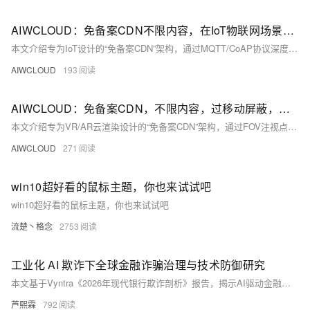
AIWCLOUD：免备案CDN不限内容，在IoT物联网场景下的海量连接保活与低功耗传输优化技术
本文介绍专为IoT设计的“免备案CDN”架构，通过MQTT/CoAP协议深度卸载、边缘连接保活、设备ID快速重连、TCP头部压缩及mTLS认证等技术，解决出海设备国内解析难、海量心跳冲击源站等痛点，实现低延迟、低功耗、高安全的全球设备接入。（239字）
AIWCLOUD
193
AIWCLOUD：免备案CDN，不限内容，过移动屏蔽，在沉浸式VR/AR云渲染场景下
本文介绍专为VR/AR云渲染设计的“免备案CDN”架构，通过FOV注视点预测、边缘ATW补偿与低时延编码优化，实现&lt;20ms MTP延迟、带宽降低70%、抗眩晕传输，破解跨境云渲染高时延、画面撕裂难题。（239字）
AIWCLOUD
271
win10超好看的鼠标主题，你也来试试吧
win10超好看的鼠标主题，你也来试试吧
流楚丶格念
2753
工业化 AI 欺诈下全球金融诈骗治理与技术防御研究
本文基于Vyntra《2026年现代银行欺诈剖析》报告，揭示AI驱动金融诈骗工业化升级：全球年损失达4420亿美元，70%成年人遭诈骗尝试，23%实际受损；钓鱼活动耗时从16小时缩至5分钟。提出“事前预警—事中阻断—事后溯源”一体化防御框架，融合行为分析、多模态检测与实时风控，并附可工程化代码示例。（239字）
芦熙霖
792