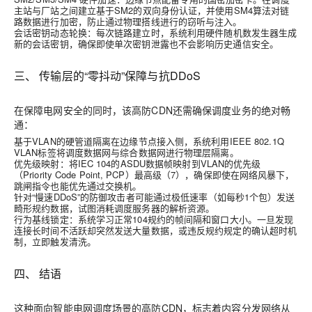
主站与厂站之间建立基于SM2的双向身份认证，并使用SM4算法对链
路数据进行加密，防止通过物理搭线进行的窃听与注入。
会话密钥动态轮换
：每次链路建立时，系统利用硬件随机数发生器生成
新的会话密钥，确保即使单次密钥泄露也不会影响历史通信安全。
三、 传输层的“零抖动”保障与抗DDoS
在保障电网安全的同时，该
高防CDN
还需确保调度业务的绝对畅
通：
基于VLAN的硬管道隔离
在边缘节点接入侧，系统利用IEEE 802.1Q
VLAN标签将调度数据网与综合数据网进行物理层隔离。
优先级映射
：将IEC 104的ASDU数据帧映射到VLAN的优先级
（Priority Code Point, PCP）最高级（7），确保即使在网络风暴下，
跳闸指令也能优先通过交换机。
针对“慢速DDoS”的防御
攻击者可能通过极低速率（如每秒1个包）发送
畸形规约数据，试图消耗调度服务器的解析资源。
行为基线锁定
：系统学习正常104规约的帧间隔和窗口大小。一旦发现
连接长时间不活跃却突然发送大量数据，或违反规约规定的确认超时机
制，立即触发清洗。
四、 结语
这种面向智能电网调度场景的
高防CDN
，标志着内容分发网络从