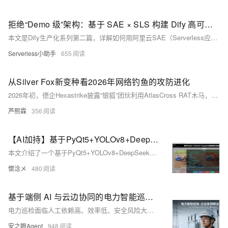
拒绝“Demo 级”架构：基于 SAE × SLS 构建 Dify 高可用生产底座
本文是Dify生产化系列第二篇，详解如何用阿里云SAE（Serverless应用引擎）与SLS（日志服务）构建弹性、免运维的AI计算底座：SAE实现秒级扩缩容与50倍QPS跃升，SLS支撑存算分离与实时业务洞察，一站式解决运维复杂、流量潮汐、数据库膨胀等核心瓶颈。
Serverless小助手
655
从Silver Fox新变种看2026年网络钓鱼的攻防进化
2026年初，德企Hexastrike披露“银狐”团伙利用AtlasCross RAT木马，通过伪造Zoom、Signal等知名软件域名实施精准钓鱼。攻击融合拼错域名、盗用代码签名证书、无文件内存注入及针对性反杀软技术，严重威胁亚洲商务与财务人员安全。
芦熙霖
356
【AI加持】基于PyQt5+YOLOv8+DeepSeek的摔倒行为检测系统（详细介绍）
本文介绍了一个基于PyQt5+YOLOv8+DeepSeek的摔倒行为检测系统。该系统整合了计算机视觉与自然语言处理技术，支持对图片、视频、摄像头等多种数据源的实时检测，并具备智能评估功能。系统采用PyQt5开发GUI界面，YOLOv8进行目标检测，DeepSeek提供语义分析，同时使用CSV存储数据和多线程优化性能。功能包括登录注册、实时检测、历史记录查询等，适用于养老院、医院等场景，具有重要的社会应用价值和技术创新意义。
懷淰メ
480
基于端侧 AI 与云边协同的电力智能巡检解决方案实践
电力巡检面临人工依赖高、效率低、安全风险大、数据难闭环等痛点。本方案基于云-边-端协同架构，融合端侧轻量化AI、多模态感知与弱网适配技术，打造工业级AR智能安全帽，实现变电站、输电线路等场景的智能识别、实时预警、全程追溯与安全管控，助力电网数字化升级。
安之眼Agent
948