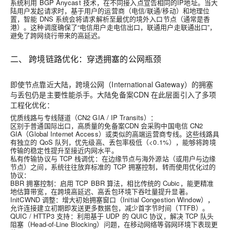
系统利用 BGP Anycast 技术，在不同接入点宣告相同的IP地址。当大
陆用户发起请求时，基于用户的运营商（电信/联通/移动）和地理位
置，智能 DNS 系统会将请求解析至最优的境外入口节点（通常是香
港）。这种调度确保了“电信用户走电信出口，联通用户走联通出口”，
避免了跨网绕行带来的高延迟。
二、 跨境链路优化：穿透拥塞的公网瓶颈
即使节点靠近大陆，跨境公网（International Gateway）的拥塞
与丢包仍是主要性能杀手。大陆免备案CDN 在此层面引入了多项
工程化优化：
优质线路与专线隧道（CN2 GIA / IP Transits）
：
区别于普通国际出口，高质量的免备案CDN 会采购中国电信 CN2
GIA（Global Internet Access）或类似的高端运营商专线。这些线路具
有独立的 QoS 队列，优先级高、丢包率极低（<0.1%），能够将跨境
传输的稳定性提升至接近内网水平。
私有传输协议与 TCP 栈调优
：在边缘节点与海外源站（或用户与边缘
节点）之间，系统往往放弃标准的 TCP 拥塞控制，转而使用优化过的
协议：
BBR 拥塞控制
：启用 TCP BBR 算法，相比传统的 Cubic，能更精准
地估算带宽，在跨境高延迟、高丢包环境下吞吐量提升显著。
InitCWND 调整
：增大初始拥塞窗口（Initial Congestion Window），
允许连接建立初期即发送更多数据包，减少首字节时间（TTFB）。
QUIC / HTTP3 支持
：利用基于 UDP 的 QUIC 协议，解决 TCP 队头
阻塞（Head-of-Line Blocking）问题，在移动网络等弱网环境下表现更