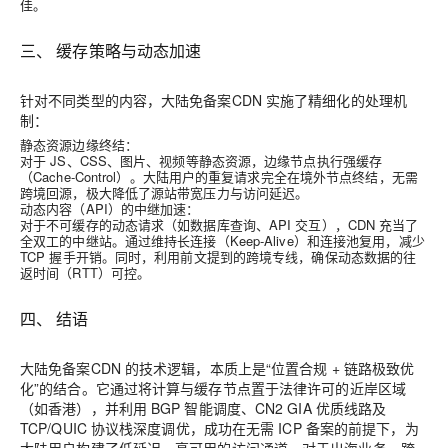
佳。
三、 缓存策略与动态加速
针对不同类型的内容，大陆免备案CDN 实施了精细化的处理机
制：
静态资源边缘终结
：
对于 JS、CSS、图片、视频等静态资源，边缘节点执行强缓存
（Cache-Control）。大陆用户的重复请求完全在境外节点终结，无需
跨境回源，极大降低了源站带宽压力与访问延迟。
动态内容（API）的中继加速
：
对于不可缓存的动态请求（如数据库查询、API 交互），CDN 充当了
全双工的中继站。通过维持长连接（Keep-Alive）和连接池复用，减少
TCP 握手开销。同时，利用前文提到的跨境专线，确保动态数据的往
返时间（RTT）可控。
四、 结语
大陆免备案CDN 的技术逻辑，本质上是
“位置合规 + 链路极致优
化”
的结合。它通过将计算与缓存节点置于法律许可的近岸区域
（如香港），并利用 BGP 智能调度、CN2 GIA 优质线路及
TCP/QUIC 协议栈深度调优，成功在无需 ICP 备案的前提下，为