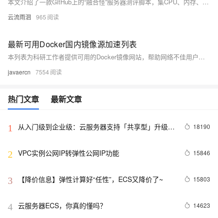
本文介绍了一款GitHub上的“融合怪”服务器测评脚本，集CPU、内存、磁盘IO、网络线路及流媒体解锁检测于一体，操作简单，适合新手快速掌握服务器真实性能，助你充分发挥服务器价值。
云流雨洄
965
最新可用Docker国内镜像源加速列表
本列表为科研工作者提供可用的Docker镜像网站，帮助网络不佳用户加速访问。内容包括多个国内主流Docker Hub镜像加速站，支持多种系统配置方法，如Ubuntu、macOS和Windows。提供详细使用教程和配置命令，适用于科研及开发环境。列表持续更新，建议收藏使用。
javaercn
7554
热门文章
最新文章
从入门级到企业级：云服务器支持「共享型」升级
18190
1
「独享型」
VPC实例公网IP转弹性公网IP功能
15846
2
【降价信息】弹性计算好“任性”，ECS又降价了~
15803
3
云服务器ECS，你真的懂吗？
14623
4