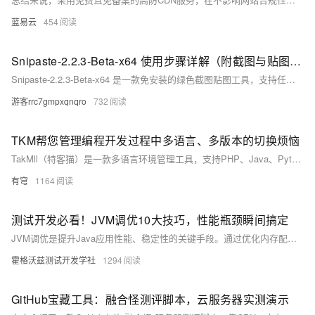
蓝易云
454
Snipaste-2.2.3-Beta-x64 使用步骤详解（附截图与贴图教程）
Snipaste-2.2.3-Beta-x64 是一款免安装的绿色截图贴图工具，支持任意形状截图、实时标注、屏幕贴图（F3）、取色、截图历史等功能，操作便捷，特别适合教程编写与内容对比。
游客rrc7gmpxqnqro
732
TKM帮您管理编程开发过程中多语言、多版本的切换烦恼
TakMll（特客猫）是一款多语言环境管理工具，支持PHP、Java、Python等多版本快速切换。通过“tkm”命令实现环境添加、查询、切换与删除，简化开发环境配置流程，提升效率。官网：[https://tkm.youqiong.net/](https://tkm.youqiong.net/)
有穹
1164
测试开发必看！JVM调优10大技巧，性能瓶颈瞬间搞定
JVM调优是提升Java应用性能、稳定性的关键手段。通过优化内存配置与GC策略，在吞吐量与停顿时间间平衡，结合压测与监控工具分析指标，持续迭代优化，助力高并发系统高效运行。
霍格沃兹测试开发学社
1294
GitHub宝藏工具：融合怪测评脚本，云服务器实测演示