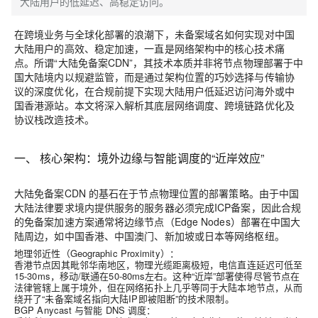
大陆用户的低延迟、高稳定访问。
在跨境业务与全球化部署的浪潮下，未备案域名如何实现对中国
大陆用户的高效、稳定加速，一直是网络架构中的核心技术痛
点。所谓“大陆免备案CDN”，其技术本质并非将节点物理部署于中
国大陆境内以规避监管，而是通过
架构位置的巧妙选择与传输协
议的深度优化
，在合规前提下实现大陆用户低延迟访问海外或中
国香港源站。本文将深入解析其底层网络调度、跨境链路优化及
协议栈改造技术。
一、 核心架构：境外边缘与智能调度的“近岸效应”
大陆免备案CDN 的基石在于
节点物理位置的部署策略
。由于中国
大陆法律要求境内提供服务的服务器必须完成ICP备案，因此合规
的免备案加速方案通常将边缘节点（Edge Nodes）部署在中国大
陆周边，如中国香港、中国澳门、新加坡或日本等网络枢纽。
地理邻近性（Geographic Proximity）
：
香港节点因其毗邻华南地区，物理光缆距离极短，电信直连延迟可低至
15-30ms，移动/联通在50-80ms左右。这种“近岸”部署使得尽管节点在
法律管辖上属于境外，但在网络拓扑上几乎等同于大陆本地节点，从而
绕开了“未备案域名指向大陆IP即被阻断”的技术限制。
BGP Anycast 与智能 DNS 调度
：