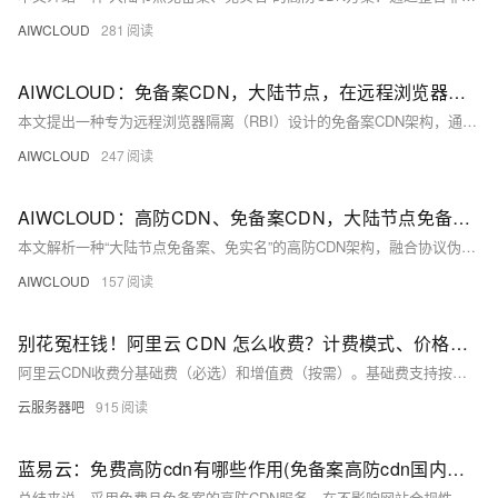
AIWCLOUD
281
AIWCLOUD：免备案CDN，大陆节点，在远程浏览器隔离（RBI）场景下
本文提出一种专为远程浏览器隔离（RBI）设计的免备案CDN架构，通过QUIC多路复用、矢量绘制指令边缘缓存与差分压缩、JWT令牌及设备指纹边缘验证、mTLS加密与DLP过滤，解决跨境RBI卡顿与安全矛盾，在未备案前提下构建低延迟、高安全的“云端浏览通道”。
AIWCLOUD
247
AIWCLOUD：高防CDN、免备案CDN，大陆节点免备，针对大陆链路的专项加速
本文解析一种“大陆节点免备案、免实名”的高防CDN架构，融合协议伪装（非标端口+TLS指纹动态混淆）、eBPF内核级清洗（XDP抗DDoS）、DPDK零拷贝转发及BBRv3/QUIC链路优化，在合规前提下实现低延迟、高安全、全球可达的跨境数字通道。（239字）
AIWCLOUD
157
别花冤枉钱！阿里云 CDN 怎么收费？计费模式、价格表、增值费用全汇总
阿里云CDN收费分基础费（必选）和增值费（按需）。基础费支持按流量、带宽峰值或月结95峰值三种计费模式，默认按流量阶梯计价（中国内地低至0.15元/GB）；增值费含HTTPS、QUIC、WAF、实时日志等，仅使用才计费。资源包可享大幅优惠。
云服务器吧
915
蓝易云：免费高防cdn有哪些作用(免备案高防cdn国内节点)
总结来说，采用免费且免备案的高防CDN服务，在不影响网站合规性的前提下，不仅能提升网站性能，减少延迟，还能在强化网站安全方面发挥巨大作用。这些服务是现代网站运营不可或缺的组成部分，即使是小型或成长中的网站也能从中受益。它们提供了一种成本效益高且具有弹性的方式，保障网站在面对各种网络挑战时的稳健和持续可访问性。