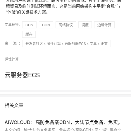
大陆用户构建了低延迟、高可用的访问通道。对于出海业务、跨
境贸易及临时测试环境而言，这是当前网络架构中平衡“合规”与
“体验”的关键技术方案。
文章标签：
CDN
CDN
网络协议
调度
边缘计算
缓存
来 源：
开发者社区
>
弹性计算
>
云服务器ECS
>
文章
> 正文
弹性计算
云服务器ECS
相关文章
AIWCLOUD：高防免备案CDN，大陆节点免备、免实。
本文介绍一种“大陆节点免备案、免实名”的高防CDN方案：通过整合非经营性IDC带宽、传输层协议伪装（如端口复用、流量特征抹平），结合硬件指纹零信任准入、边缘动态缓存与TLS加速，实现合规、隐匿、高性能的大陆访问加速。