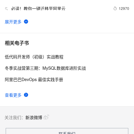
必读！教你一键迁移至阿里云
12970
5
云服务器ECS还原安全组规则功能介绍 安全组规则
12957
6
的备份与还原
安全组设置内网互通的方法
12446
7
相关电子书
低代码开发师（初级）实战教程
Mac神兵利器（四）时间管理工具
11160
8
冬季实战营第三期：MySQL数据库进阶实战
弹性计算双周刊 第11期
9920
9
阿里巴巴DevOps 最佳实践手册
如何使用标签(TAG RAM)控制对ECS 资源的访问？
8975
10
查看更多
关注我们：
新浪微博
联系我们