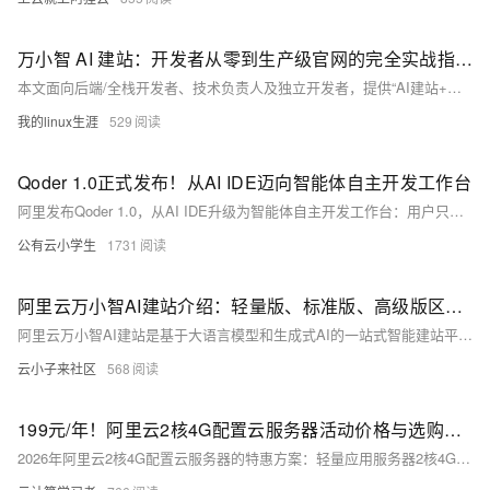
万小智 AI 建站：开发者从零到生产级官网的完全实战指南
本文面向后端/全栈开发者、技术负责人及独立开发者，提供“AI建站+定制开发+生产运维”一体化工作流。10分钟生成官网骨架，支持代码嵌入、域名备案、Webhook集成与多语言部署，大幅降低交付与维护成本，让开发者专注核心业务逻辑。（239字）
我的linux生涯
529
Qoder 1.0正式发布！从AI IDE迈向智能体自主开发工作台
阿里发布Qoder 1.0，从AI IDE升级为智能体自主开发工作台：用户只需定义需求，Agent团队即可“自动驾驶”，完成执行、验证与交付全流程。支持Windows/macOS/Linux，集成Quest独立视窗、跨项目并行、团队知识引擎及可定制专家团。
公有云小学生
1731
阿里云万小智AI建站介绍：轻量版、标准版、高级版区别及部署上线步骤参考
阿里云万小智AI建站是基于大语言模型和生成式AI的一站式智能建站平台，用户通过自然语言描述需求，AI即可自动生成含前端、后端、数据库及管理后台的完整网站，支持一键部署。产品分轻量版（Lite）、标准版（Pro）、高级版（Max）三档，覆盖个人展示到轻电商等场景。计费采用预付费模式，以灵感值为核心单位（1灵感值=0.01元），新人限时获赠2000灵感值免费体验，标准版和高级版享多年折扣（2年9折、3年8折、5年7折）。当前还有15元AI建站送.CN域名活动（至2026年6月30日），最低360元/年起，适合不同预算和需求的用户快速上线。
云小子来社区
568
199元/年！阿里云2核4G配置云服务器活动价格与选购指南：配置解析+适用场景及购买指南
2026年阿里云2核4G配置云服务器的特惠方案：轻量应用服务器2核4G（200M峰值带宽、50G ESSD云盘）抢购价199元/年，9.9元/月，适合个人开发者快速部署AI应用（如OpenClaw）。云服务器ECS通用算力型u1实例2核4G5M带宽同样199元/年，独享资源、新购续费同价，是企业用户性价比之选。此外还有经济型e实例99元/年、u2i实例680元起及c9i实例1742元起等多档可选。建议新用户追求快速上手选轻量应用服务器，企业稳定运营选u1实例，高并发高性能需求则考虑u2i或c9i实例。