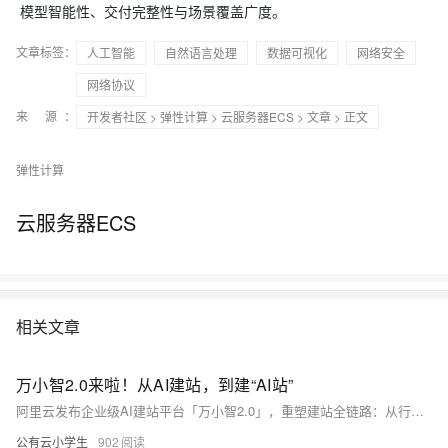
模型智能性、交付完整性与场景覆盖广度。
文章标签：
人工智能
自然语言处理
数据可视化
网络安全
网络协议
来 源：
开发者社区
>
弹性计算
>
云服务器ECS
>
文章
> 正文
弹性计算
云服务器ECS
相关文章
万小智2.0来啦！从AI建站，到建“AI站”
阿里云发布企业级AI建站平台「万小智2.0」，重塑建站全链路：从行业定制化生成、参考网站一键复刻，到ICP备案、部署上线、可视化运营后台一站式打通，真正实现“想法→上线→经营”闭环。
公有云小学生
902