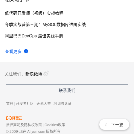
低代码开发师（初级）实战教程
ECS 新版移动端购买发布啦！！！
14511
8
冬季实战营第三期：MySQL数据库进阶实战
阿里云基础产品技术月刊 2019年4月
13726
9
阿里巴巴DevOps 最佳实践手册
云服务器ECS还原安全组规则功能介绍 安全组规则
12960
10
查看更多
的备份与还原
关注我们：
新浪微博
联系我们
文档
|
开发者社区
|
天池大赛
|
培训与认证
下一篇
法律声明及隐私权政策
|
Cookies政策
© 2009-现在 Aliyun.com 版权所有