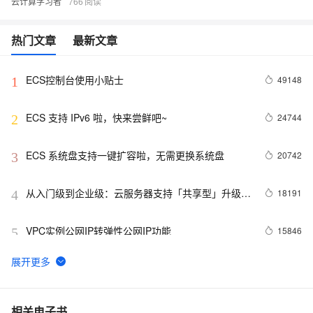
云计算学习者
766
热门文章
最新文章
ECS控制台使用小贴士
49148
1
ECS 支持 IPv6 啦，快来尝鲜吧~
24744
2
ECS 系统盘支持一键扩容啦，无需更换系统盘
20742
3
从入门级到企业级：云服务器支持「共享型」升级
18191
4
「独享型」
VPC实例公网IP转弹性公网IP功能
15846
5
【降价信息】弹性计算好“任性”，ECS又降价了~
15803
6
省钱小贴士（ECS）：教你如何每年省出8w+ 块
15300
7
相关电子书