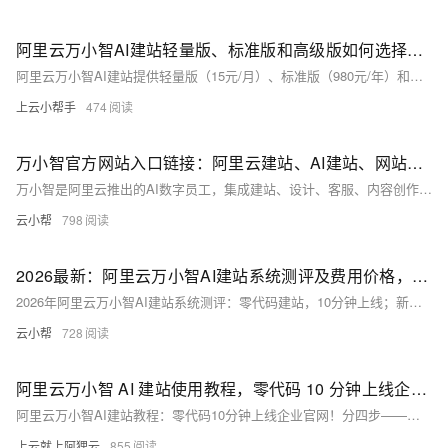
阿里云万小智AI建站轻量版、标准版和高级版如何选择？有什么区别？
阿里云万小智AI建站提供轻量版（15元/月）、标准版（980元/年）和高级版（1980元/年）三档，支持对话式建站、可视化编辑与创意模式。功能逐级增强：含存储、CDN、多语言、支付插件等，资源配额与灵敏感值递增。新用户注册即赠.cn域名，在阿里云Club中心可领优惠券。万小智官网：https://t.aliyun.com/U/FmBHHe
上云小帮手
474
万小智官方网站入口链接：阿里云建站、AI建站、网站建设费用价格全解析
万小智是阿里云推出的AI数字员工，集成建站、设计、客服、内容创作于一体，支持对话式建站、AI配图与多语言生成，预置千套模板，可视化拖拽操作，助力企业低成本快速搭建品牌官网。
云小帮
798
2026最新：阿里云万小智AI建站系统测评及费用价格，15元AI建站免费送CN域名
2026年阿里云万小智AI建站系统测评：零代码建站，10分钟上线；新客享15元首月、年付180元，赠.CN域名+SSL证书；集成AI建站、配图、客服、内容创作四大能力，覆盖多行业模板，访问速度0.8秒，稳定性99.9%。
云小帮
728
阿里云万小智 AI 建站使用教程，零代码 10 分钟上线企业官网
阿里云万小智AI建站教程：零代码10分钟上线企业官网！分四步——准备（域名+备案）、设计（选模板+拖拽控件）、发布（绑定域名+HTTPS）、推广（SEO+流量分析）。全程可视化操作，新手也能快速上手。
上云就上阿狸云
855