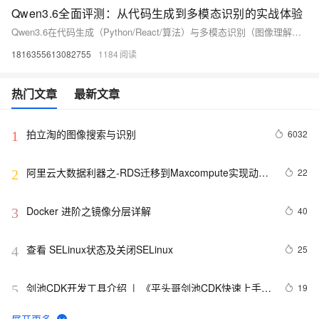
Qwen3.6全面评测：从代码生成到多模态识别的实战体验
Qwen3.6在代码生成（Python/React/算法）与多模态识别（图像理解、情感分析）方面表现卓越；支持Vibe Coding上下文连贯编程，百炼平台易接入、免费额度足、定价灵活，是开发者高效落地AI应用的优选国产大模型。（239字）
1816355613082755
1184
热门文章
最新文章
拍立淘的图像搜索与识别
6032
1
阿里云大数据利器之-RDS迁移到Maxcompute实现动态
22
2
分区
Docker 进阶之镜像分层详解
40
3
查看 SELinux状态及关闭SELinux
25
4
剑池CDK开发工具介绍  |  《平头哥剑池CDK快速上手指
19
5
南》第一章