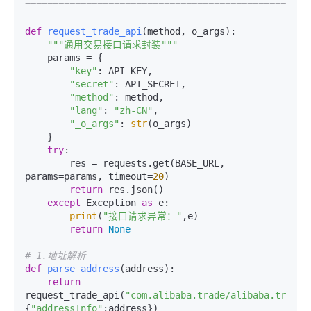
===================================================
def
request_trade_api
(
method, o_args
):

"""通用交易接口请求封装"""
    params = {

"key"
: API_KEY,

"secret"
: API_SECRET,

"method"
: method,

"lang"
: 
"zh-CN"
,

"_o_args"
: 
str
(o_args)

    }

try
:

        res = requests.get(BASE_URL, 
params=params, timeout=
20
)

return
 res.json()

except
 Exception 
as
 e:

print
(
"接口请求异常："
,e)

return
None
# 1.地址解析
def
parse_address
(
address
):

return
request_trade_api(
"com.alibaba.trade/alibaba.trade.
{
"addressInfo"
:address})
