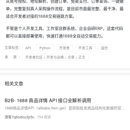
从账号授权、地址解析、创建订单、免密支付、订单查询、一键撤
单，完整复刻真人采购操作流程，是目前市面最完整、最干净、最
适合开发者对接的1688交易链路方案。
不管是个人开发工具、工作室店群系统、企业自研ERP，这套代码
都可以直接部署使用，快速打通1688全自动交易能力。
文章标签：
API
Python
开发者
开发工具
监控
来 源：
开发者社区
>
开发与运维
>
文章
> 正文
相关文章
B2B- 1688 商品详情 API 接口全解析调用
1688商品详情API（alibaba.item.get）是获取批发商品结构化数据的官方接口，涵盖商品基础信息、SKU、供应商、价格、起批量等核心字段。本文详解接口调用前提、签名规则、Python实战代码、限流处理及高频异常解决方案，助开发者快速落地批量选品、价格监控等场景。（239字）
游客7q6odlcu3jr5c
754