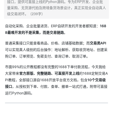
接口，提供可直接上线的Python源码。专为ERP开发、企业批
量采购、无货源代拍及跨境备货场景设计，真正实现全自动真人
级交易闭环。（239字）
自动化采购、企业批量进货、ERP自研开发的开发者都知道：
168
8最难开发的不是采集，而是交易链路
。
普通采集接口只能查看商品、价格、店铺基础数据；而
交易类API
可以实现真人级别的后台操作：地址解析、获取收货地址、创建采
购订单、订单预览、免密支付、查询订单、取消订单。
市面99%的公开教程都没有完整的1688下单付款流程，今天我给
大家带来
官方原版、完整链路、可直接开发上线
的1688定制交易A
PI教程，全部接口源自1688开放平台官方文档，包含
10个交易级
接口
，从授权到下单、付款、查单、撤单一站式打通，附带可直接
运行Python源码。