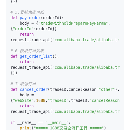
{})

# 5.发起免密付款
def
pay_order
(
orderId
):

    body = {
"tradeWithholdPreparePayParam"
:
{
"orderId"
:orderId}}

return
request_trade_api(
"com.alibaba.trade/alibaba.trade.
# 6.获取订单列表
def
get_order_list
():

return
request_trade_api(
"com.alibaba.trade/alibaba.trade.
{})

# 7.取消订单
def
cancel_order
(
tradeID,cancelReason=
"other"
):

    body = 
{
"webSite"
:
1688
,
"tradeID"
:tradeID,
"cancelReason"
:ca
return
request_trade_api(
"com.alibaba.trade/alibaba.trade.
if
 __name__ == 
"__main__"
:

print
(
"===== 1688交易全流程工具 ====="
)
