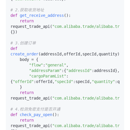
# 2.获取收货地址
def
get_receive_address
():

return
request_trade_api(
"com.alibaba.trade/alibaba.trade.
{})

# 3.创建订单
def
create_order
(
addressId,offerId,specId,quantity
):

    body = {

"flow"
:
"general"
,

"addressParam"
:{
"addressId"
:addressId},

"cargoParamList"
:
{
"offerId"
:offerId,
"specId"
:specId,
"quantity"
:quanti
    }

return
request_trade_api(
"com.alibaba.trade/alibaba.trade.
# 4.检测免密支付是否开通
def
check_pay_open
():

return
request_trade_api(
"com.alibaba.trade/alibaba.trade.