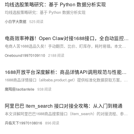
均线选股策略研究：基于 Python 数据分析实现
均线选股策略研究：基于 Python 数据分析实现
小白学大数据
525
电商效率神器！Open Claw对接1688接口，全自动监控选品教程（附完整源码）
电商人苦1688选品久矣！手动翻页、比价、盯库存，耗时易错。本文提供开箱即用方案：用Open Claw官方接口5分钟接入，无需爬虫、不惧反爬，一键获取标题、价格、SKU、库存、销量等全量数据。附完整Python代码，复制配置即可运行，支持自动监控、智能选品、批量比价，个人卖家/工作室/跨境采购皆可高效落地。（239字）
Onebound19970109110
2188
1688开放平台深度解析：商品详情API调用规范与性能优化策略
1688商品详情接口（alibaba.product.get）提供标准化数据获取方案，支持50+字段，涵盖商品基础信息、SKU详情、价格库存、图文视频资源。适用于电商比价、供应链管理、竞品分析及跨境信息同步，助力企业提升采购效率与市场响应速度。提供Python调用示例及常见问题解决方案，推荐使用本地缓存、异常重试机制和保险服务优化调用体验。
魔羯座liaotianfeile
938
阿里巴巴 item_search 接口对接全攻略：从入门到精通
本文详解阿里巴巴1688商品搜索接口（item_search）的对接流程、参数配置与Python实现，涵盖认证签名、分页查询、错误处理及最佳实践，助力开发者高效构建采购系统与市场分析工具。
兵临天下19970108016
896