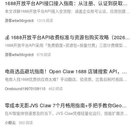
1688开放平台API接口接入指南：从注册、认证到获取密钥全流程（附避坑点）（附python源码）
本文详解1688开放平台API接入全流程：涵盖企业账号认证、应用创建、权限申请与代码对接四大阶段，直击5大高频“坑”（如账号类型误选、签名错误、审核驳回等），并附可直接运行的Python客户端源码（含MD5签名、商品查询等核心功能），助你高效、安全打通B2B供应链。
游客wtiw56rgrdcti
1315
💰 1688开放平台API收费标准与资源包购买攻略（2026最新版）
1688开放平台API采用「免费额度+资源包+按量付费」三层计费模型：基础接口（商品/订单/物流）免费但限QPS；高频或实时库存、分销等需购年费资源包；超量部分按次计费（约0.001元/次）。合理配置可零成本支撑中小B2B系统。
游客wtiw56rgrdcti
979
电商选品避坑指南！Open Claw 1688 店铺搜索 API，精准锁定优质供应商（附 Python 源码）
电商人找1688优质供应商太难？手动翻店、验资质、比售后耗时易踩坑！Open Claw店铺搜索API支持关键词精准搜店，按实力/销量/回头客等多维筛选，5分钟搭建专属选源系统。附可直接运行的Python代码，替换Key即用，高效避坑，稳抓源头好货。（239字）
Onebound19970109110
462
零成本无影JVS Claw 7个月畅用指南+手把手教你GeoMind地理情报可视化AI助手改造教程
在AI智能体快速普及的当下，JVS Claw凭借轻量化运行、技能扩展灵活、云端稳定在线等特点，成为许多用户进行自动化办公、信息处理、内容生成的实用工具。但不少用户面临使用时长不足、积分有限、功能无法满足专业场景等问题。本文将详细介绍基于学生认证实现7个月低成本使用无影JVS Claw的完整方法，同时手把手讲解如何通过开源项目GeoMind，将通用JVS Claw改造为专注科研与产业地理情报的可视化智能助手，实现飞书文档解析、实体抽取、产业链关系建模、地理编码、地图可视化等专业能力，让AI工具真正服务于科研分析、产业研究、供应链观测等实际场景。
小鲸云
360