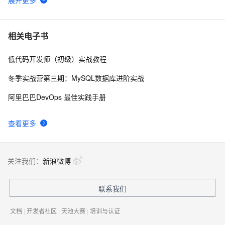
WebAssembly 在 MOSN 中的实践 - 基础框架篇
12
6
userdel使用说明
5
7
相关电子书
低代码开发师（初级）实战教程
自己看系统的“系统还原”
14
8
冬季实战营第三期：MySQL数据库进阶实战
AngularJS 五大特性，加快 Web 应用开发
10
9
阿里巴巴DevOps 最佳实践手册
WPF游戏开发——小鸡快跑
5
10
查看更多
关注我们：
新浪微博
联系我们
文档
|
开发者社区
|
天池大赛
|
培训与认证