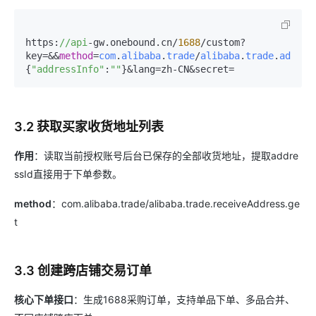
https:
//api
-gw.onebound.cn/
1688
/custom?
key=&&
method
=
com
.
alibaba
.
trade
/
alibaba
.
trade
.
addres
{
"addressInfo"
:
""
3.2 获取买家收货地址列表
作用
：读取当前授权账号后台已保存的全部收货地址，提取addre
ssId直接用于下单参数。
method
：com.alibaba.trade/alibaba.trade.receiveAddress.ge
t
3.3 创建跨店铺交易订单
核心下单接口
：生成1688采购订单，支持单品下单、多品合并、