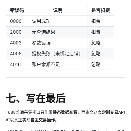
错误码
说明
是否扣费
0000
调用成功
扣费
2000
无查询结果
扣费
4003
参数错误
忽略
4005
授权失败（未绑定店铺）
忽略
4016
账户余额不足
忽略
七、写在最后
1688普通采集接口只能做
静态数据查看
，而本文这套
定制交易API
可以真正实现
自主交易操作
。