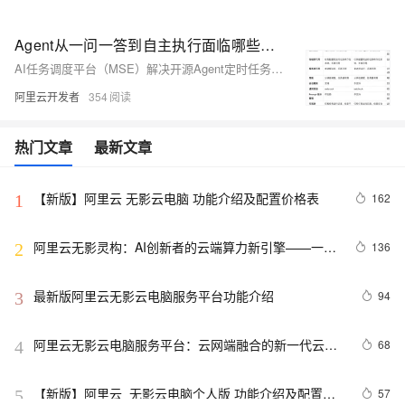
Agent从一问一答到自主执行面临哪些挑战？
AI任务调度平台（MSE）解决开源Agent定时任务的五大痛点：高可用性、统一运维、细粒度权限、全链路可观测、弹性降本。支持OpenClaw/Hermes/百炼/Dify等多框架，提供任务批处理、自进化、会话管理等企业级能力，现开放免费公测。
阿里云开发者
354
热门文章
最新文章
【新版】阿里云 无影云电脑 功能介绍及配置价格表
162
1
阿里云无影灵构：AI创新者的云端算力新引擎——一站
136
2
式AIGC创研平台，支持大龙虾等一键部署
最新版阿里云无影云电脑服务平台功能介绍
94
3
阿里云无影云电脑服务平台：云网端融合的新一代云上
68
4
办公全解析
【新版】阿里云  无影云电脑个人版 功能介绍及配置价
57
5