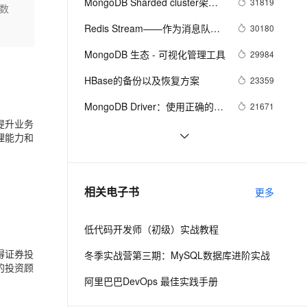
安全
MongoDB Sharded cluster架构
31819
我要投诉
e-1.1-I2V
Cosyvoice-V3-Flash
数
PolarDB
上云场景组合购
Milvus 弹性伸缩功能新增节
伴
原理
漫剧创作，剧本、分镜、视频高效生成
100%兼容MySQL、PostgreSQL，兼容Oracle，支持集中和分布式
覆盖90%+业务场景，专享组合折扣价
点支持范围
畅自然，细节丰富
高表现力语音合成大模型，语音克隆听感自然
Redis Stream——作为消息队列
30180
VPN
的典型应用场景
ernetes 版 ACK
云聚AI 严选权益
MongoDB 生态 - 可视化管理工具
AI 原生数据库服务发布
29984
SSL 证书
2V
Fun-ASR
，一键激活高效办公新体验
理容器应用的 K8s 服务
精选AI产品，从模型到应用全链提效
Agent 数据网关
文戏情感细腻自然，动作戏激烈拳拳到肉，实现更强表演能力
支持中英文自由切换，具备更强的噪声鲁棒性
HBase的备份以及恢复方案
堡垒机
23359
AI 用量加速计划
云原生数据库 PolarDB
防火墙
MongoDB Driver：使用正确的姿
21671
、识别商机，让客服更高效、服务更出色。
新老同享，达量后返
Agentic Database 发布
势连接复制集
提升业务
主机安全
应用
阿里云图数据库GDB揭秘
20295
理能力和
Apache Cassandra 简介
19497
千问办公
NEW
AI 应用及服务市场
的智能体编程平台
一站式AI生产力平台
PostgreSQL内核扩展之 - 
18910
相关电子书
更多
AI 应用
ElasticSearch同步插件
伶鹊
企业级人与Agent协作平台，接入和调度多个数字员工
智能客服平台，对话机器人、对话分析、智能外呼
大模型
低代码开发师（初级）实战教程
大模型服务平台百炼 - 全妙
自然语言处理
得证券投
冬季实战营第三期：MySQL数据库进阶实战
应用创作平台
多模态内容创作工具，已接入 DeepSeek
的投资顾
数据标注
阿里巴巴DevOps 最佳实践手册
机器学习