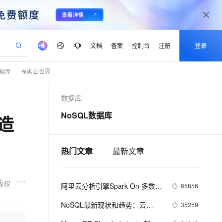
文档
备案
控制台
注册
登录
据库
探索云世界
验
作计划
器
AI 活动
专业服务
服务伙伴合作计划
开发者社区
加入我们
产品动态
服务平台百炼
阿里云 OPC 创新助力计划
数据库
一站式生成采购清单，支持单品或批量购买
io：打造专属 AI 语音助手
S产品伙伴计划（繁花）
峰会
CS
造的大模型服务与应用开发平台
一句话生成原生可编辑精美 PPT 文稿
AI 生产力先锋
Al MaaS 服务伙伴赋能合作
域名
博文
Careers
至高可申请百万元
Qwen3.8-Max 模型上线
NoSQL数据库
造
开启高性价比 AI 编程新体验
弹性可伸缩的云计算服务
Qwen-Audio-3.0-Realtime 端到端实时语音角色扮演
输入一句话想法, 轻松生成专业的 PPT
先锋实践拓展 AI 生产力的边界
Token 补贴，五大权
计划
海大会
伙伴信用分合作计划
商标
问答
社会招聘
益加速 OPC 成功
eek-V4-Pro
SS
一键部署幻兽帕鲁游戏服务器
飞天发布时刻
HOT
Open Search 向量检索版支
划
备案
电子书
校园招聘
pSeek-V4-Pro
视频创作，一键激活电商全链路生产力
稳定、安全、高性价比、高性能的云存储服务
一键购买专属联机服务器，轻松开启游戏
所见，即是所愿
持视频检索 Pipeline 功能
热门文章
最新文章
更多支持
划
公司注册
镜像站
视频生成
语音识别与合成
专属 QwenPaw
漫剧工坊：一站式动画创作平台
AI 实训营
HOT
应用身份服务 (IDaaS)
合作伙伴培训与认证
划
上云迁移
站生成，高效打造优质广告素材
全接入的云上超级电脑
从聊天伙伴进化为能主动干活的本地数字员工
快速生产连贯的高质量长漫剧
从基础到进阶，Agent 创客手把手教你
OpenClaw 管理能力上线
版权
阿里云分析引擎Spark On 多数据
lScope
65856
我要反馈
e-1.1-T2V
Qwen3-TTS-Flash
查询合作伙伴
n Alibaba Cloud ISV 合作
代维服务
源介绍
建企业门户网站
10 分钟搭建微信、支付宝小程序
MaxCompute MaxFrame 提
畅细腻的高质量视频
离线语音合成大模型，多语言方言自适应，低延迟高稳定
NoSQL最新现状和趋势：云
35259
创新加速
ope
登录合作伙伴管理后台
我要建议
站，无忧落地极速上线
以可视化方式快速构建移动和 PC 门户网站
国内短信简单易用，安全可靠，秒级触达，全球覆盖200+国家和地区。
高效部署网站，快速应用到小程序
供自动弹性内存功能
NoSQL数据库将成重要增长引擎