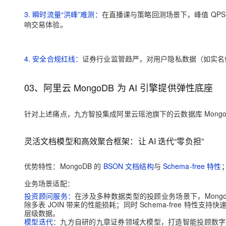
3. 瞬时流量“洪峰”难测：
在直播课与策略回测场景下，峰值 QP
响交易体验。
4. 安全合规红线：
证券行业监管趋严，对用户隐私数据（如实名
03、阿里云 MongoDB 为 AI 引擎提供弹性底座
针对上述痛点，九方智投集成阿里云瑶池旗下的云数据库 MongoD
灵活文档模型和高效聚合框架：让 AI 迭代“零负担”
优势特性：MongoDB 的
BSON 文档结构
与
Schema-free 特性
业务场景适配：
投资顾问服务：
在涉及多种数据类型的投顾业务场景下，Mong
除多表 JOIN 带来的性能损耗；同时 Schema-free 
层级数据。
模型迭代
：九方自研的九章证券领域大模型，打造智能投顾数字人、