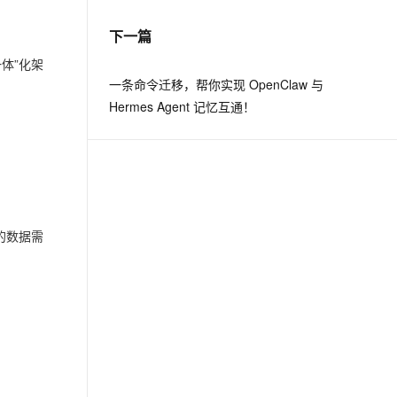
下一篇
息提取
与 AI 智能体进行实时音视频通话
体”化架
从文本、图片、视频中提取结构化的属性信息
构建支持视频理解的 AI 音视频实时通话应用
一条命令迁移，帮你实现 OpenClaw 与
t.diy 一步搞定创意建站
构建大模型应用的安全防护体系
Hermes Agent 记忆互通！
通过自然语言交互简化开发流程,全栈开发支持
通过阿里云安全产品对 AI 应用进行安全防护
的数据需