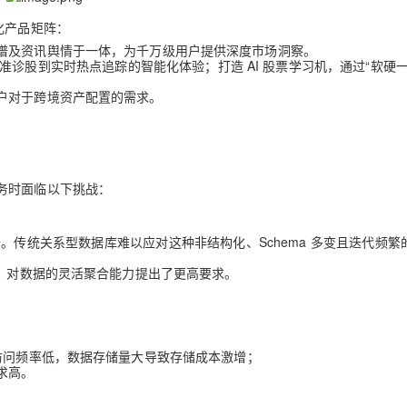
化产品矩阵：
AI 应用
10分钟微调：让0.6B模型媲美235B模
多模态数据信
谱及资讯舆情于一体，为千万级用户提供深度市场洞察。
准诊股到实时热点追踪的智能化体验；打造 AI 股票学习机，通过“软硬一
型
依托云原生高可用架构,实现Dify私有化部署
用1%尺寸在特定领域达到大模型90%以上效果
户对于跨境资产配置的需求。
一个 AI 助手
超强辅助，Bol
即刻拥有 DeepSeek-R1 满血版
在企业官网、通讯软件中为客户提供 AI 客服
多种方案随心选，轻松解锁专属 DeepSeek
务时面临以下挑战：
据。传统关系型数据库难以应对这种非结构化、
Schema 多变且迭代频繁
，对
数据的灵活聚合能力
提出了更高要求。
访问频率低，
数据存储量大导致存储成本激增
；
求高。