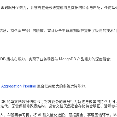
S 瞬时飙升至数万，系统需在毫秒级完成海量数据的检索与匹配，任何延
信息、持仓资产等）的脱敏、审计及全生命周期保护提出了极高的技术
B 版核心能力，实现了业务场景与 MongoDB 产品能力的深度融合：
；
Aggregation Pipeline
聚合框架强大的多级运算能力。
oDB 的单文档数据结构即可封装复杂的账号行为轨迹与嵌套的持仓明细
特性支持快速迭代，无需停机修改表结构，嵌套文档天然适合存储持仓明细、活动
AI股票学习机，将 AI 融入量化选股、研报掘金、事理图谱环节。Mon