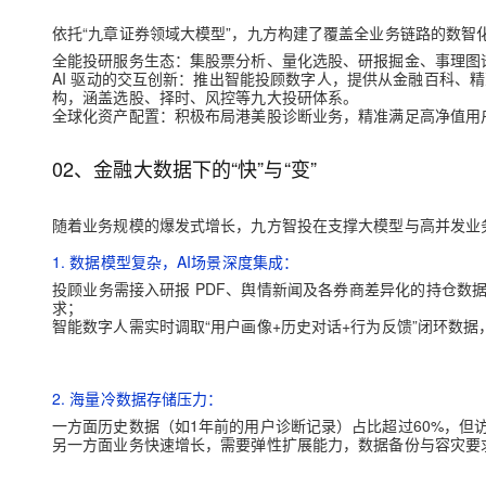
大模型解决方案
依托“九章证券领域大模型”，九方构建了覆盖全业务链路的数智
迁移与运维管理
快速部署 Dify，高效搭建 
全能投研服务生态：集股票分析、量化选股、研报掘金、事理图
AI 驱动的交互创新：推出智能投顾数字人，提供从金融百科、精
专有云
构，涵盖选股、择时、风控等九大投研体系。
全球化资产配置：积极布局港美股诊断业务，精准满足高净值用
10 分钟在聊天系统中增加
02、金融大数据下的“快”与“变”
随着业务规模的爆发式增长，九方智投在支撑大模型与高并发业
1. 数据模型复杂，AI场景深度集成：
投顾业务需接入研报 PDF、舆情新闻及各券商差异化的持仓数
求；
智能数字人需实时调取“用户画像+历史对话+行为反馈”闭环数据
2. 海量冷数据存储压力：
一方面历史数据（如1年前的用户诊断记录）占比超过60%，但
另一方面业务快速增长，需要弹性扩展能力，数据备份与容灾要