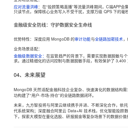
应对流量洪峰
：在“投顾策略直播”等流量洪峰期间，C端APP
只读节点，保障核心业务写入不受干扰，支撑万级 QPS 下的毫
金融级安全防线：守护数据安全生命线
优势特性：深度应用 MongoDB 的
审计功能
与
全链路加密技术
，
业务场景适配：
金融级数据安全：
在监管趋严的背景下，需要实现数据脱敏与个
求。通过精细化的访问控制与数据脱敏手段，有效保护了 3,40
04、未来展望
MongoDB 天然适配金融科技企业复杂、快速演化的数据结构需
功构建了“用户-市场-持仓”的全链路数据闭环。
未来，九方智投将与阿里云继续携手并进、不断深化合作，依托阿里
代系统架构；深度融合阿里云 Data+AI 技术栈，优化智能
下，探索大模型在量化选股、研报掘金等复杂场景下的数据价值