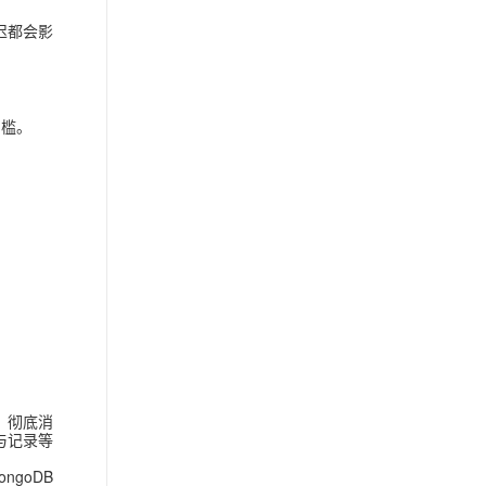
迟都会影
门槛。
，彻底消
参与记录等
goDB