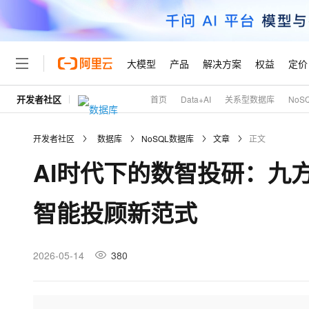
大模型
产品
解决方案
权益
定价
开发者社区
首页
Data+AI
关系型数据库
NoS
大模型
产品
解决方案
权益
定价
云市场
伙伴
服务
了解阿里云
精选产品
精选解决方案
普惠上云
产品定价
精选商城
成为销售伙伴
售前咨询
为什么选择阿里云
千问AI平台
开发者社区
数据库
NoSQL数据库
文章
正文
了解云产品的定价详情
大模型服务平台百炼
千问办公，解锁你的工作
普惠上云 官方力荐
分销伙伴
在线服务
网站建设
什么是云计算
大
AI时代下的数智投研：九方
大模型服务与应用平台
企业级Agent产品，直接
云服务器38元/年起，超
咨询伙伴
多端小程序
技术领先
云上成本管理
售后服务
轻量应用服务器
Agency Agents：拥
官方推荐返现计划
大模型
精选产品
精选解决方案
Salesforce 国际版订阅
稳定可靠
智能投顾新范式
管理和优化成本
推荐新用户得奖励，单订单
销售伙伴合作计划
自助服务
友盟天域
安全合规
人工智能与机器学习
AI
文本生成
云数据库 RDS
HappyHorse 打造一
云工开物
无影生态合作计划
在线服务
观测云
分析师报告
高校专属算力普惠，学生认
计算
互联网应用开发
2026-05-14
380
Qwen3.8-Max
HOT
Salesforce On Alibaba C
工单服务
Tuya 物联网平台阿里云
研究报告与白皮书
人工智能平台 PAI
快速拥有专属 OpenClaw
大模
Consulting Partner 合
大数据
容器
智能体时代全能旗舰模型
免费试用
短信专区
一站式AI开发、训练和推
蓝凌 OA
AI 大模型销售与服务生
现代化应用