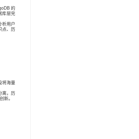
DB 的
数据库层完
分析用户
识点、历
投将海量
分离，历
创新。