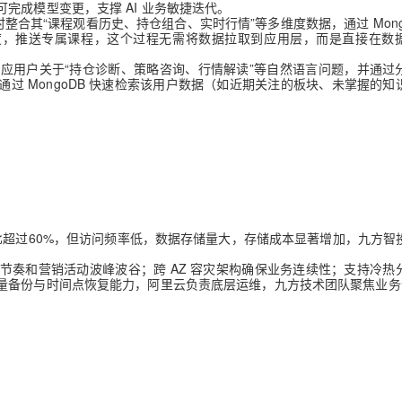
完成模型变更，支撑 AI 业务敏捷迭代。
整合其“课程观看历史、持仓组合、实时行情”等多维度数据，通过 Mongo
市场机会”匹配度，推送专属课程，这个过程无需将数据拉取到应用层，而是直接在
应用户关于“持仓诊断、策略咨询、行情解读”等自然语言问题，并通过
过 MongoDB 快速检索该用户数据（如近期关注的板块、未掌握的知
比超过60%，但访问频率低，数据存储量大，存储成本显著增加，九方智
节奏和营销活动波峰波谷；跨 AZ 容灾架构确保业务连续性；支持冷热
量备份与时间点恢复能力，阿里云负责底层运维，九方技术团队聚焦业务