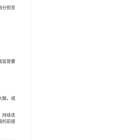
询分担至
规监管要
大脑，成
，持续迭
规的前提