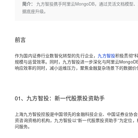
存储
天池大赛
Qwen3.7-Plus
简介：
九方智投携手阿里云MongoDB，通过灵活文档模
云解析DNS
解决方案免费试用 新老
电子合同
据底座升级。
最高领取价值200元试用
能看、能想、能动手的多模
安全
网络与CDN
AI 算法大赛
畅捷通
大数据开发治理平台 Data
AI 产品 免费试用
网络
安全
云开发大赛
Qwen3-VL-Plus
Tableau 订阅
1亿+ 大模型 tokens 和 
可观测
入门学习赛
中间件
前言
AI空中课堂在线直播课
云防火墙
140+云产品 免费试用
上云与迁云
云原生的云上边界网络安全
产品新客免费试用，最长1
数据库
作为国内证券行业数智化转型的先行企业，
九方智投
积极贯彻"
生态解决方案
大模型服务
企业出海
规模与运营效率。同时，九方智投进一步深化与阿里云Mongo
大模型ACA认证体验
大数据计算
响应效率的同时，减小运维压力，聚焦金融复杂场景下的数据价
助力企业全员 AI 认知与能
行业生态解决方案
千问AI平台-Token Plan
政企业务
媒体服务
开发者生态解决方案
企业服务与云通信
千问AI平台-模型体验
AI 开发和 AI 应用解决
01、九方智投：新一代股票投资助手
在线体验全尺寸、多种模态
域名与网站
Happy 系列大模型
终端用户计算
上海九方智投控股是中国领先的金融科技企业、中国证券业协会
资咨询资格的机构，九方智投以“新一代股票投资助手”为定位，
Serverless
问服务。
开发工具