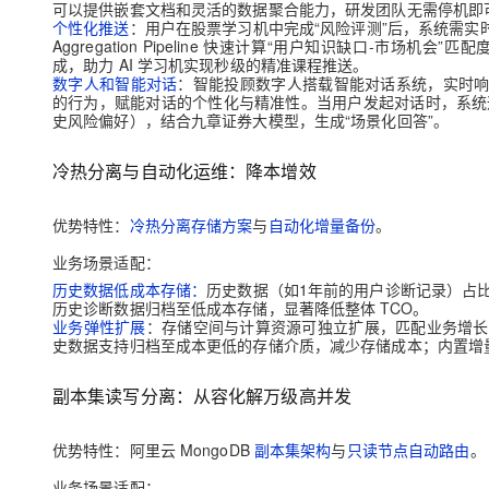
可以提供嵌套文档和灵活的数据聚合能力，研发团队无需停机即可
个性化推送
：用户在股票学习机中完成“风险评测”后，系统需实时
Aggregation Pipeline 快速计算“用户知识缺口-
成，助力 AI 学习机实现秒级的精准课程推送。
数字人和智能对话
：智能投顾数字人搭载智能对话系统，实时响
的行为，赋能对话的个性化与精准性。当用户发起对话时，系统通
史风险偏好），结合九章证券大模型，生成“场景化回答”。
冷热分离与自动化运维：降本增效
优势特性：
冷热分离存储方案
与
自动化增量备份
。
业务场景适配：
历史数据低成本存储：
历史数据（如1年前的用户诊断记录）占
历史诊断数据归档至低成本存储，显著降低整体 TCO。
业务弹性扩展
：存储空间与计算资源可独立扩展，匹配业务增长
史数据支持归档至成本更低的存储介质，减少存储成本；内置增
副本集读写分离：从容化解万级高并发
优势特性：阿里云 MongoDB
副本集架构
与
只读节点自动路由
。
业务场景适配：