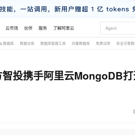
云市场
伙伴
服务
了解阿里云
QL数据库
数据仓库
数据库管理工具
向量数据库
免费试用
安全可靠数
AI 特惠
数据与 API
成为产品伙伴
企业增值服务
最佳实践
价格计算器
AI 场景体
基础软件
产品伙伴合
阿里云认证
市场活动
配置报价
大模型
自助选配和估算价格
新方式
睿译宝，AI翻译排版一步到位
智启 AI 普惠权益
产品生态集成认证中心
企业支持计划
云上春晚
域名与网站
千问官方 MaaS 平台，为开发者和 Agent 而生，新用户赠送 1 亿 + tokens 额度
Qwen Aud
AI Coding
阿里云Maa
2026 阿里云
云服务器 E
为企业打
数据集
Windows
大模型认证
模型
NEW
NEW
智投携手阿里云MongoDB打
交付可用成果
值低价云产品抢先购
上传文档即自动完成翻译和格式还原
至高享 1亿+免费 tokens，加速 Al 应用落地
提供智能易用的域名与建站服务
智能编程，一键
安全可靠、
产品生态伙伴
专家技术服务
云上奥运之旅
弹性计算合作
阿里云中企出
手机三要素
宝塔 Linux
全部认证
价格优势
有专属领域专家
GLM-5.2：长任务时代开源旗舰模型
阿里云 OPC 创新助力计划
千问大模型
即刻拥有 DeepS
AI 电商营销
对象存储 O
大模型
产品生态伙伴工作台
企业增值服务台
云栖战略参考
云存储合作计
云栖大会
身份实名认证
CentOS
训练营
推动算力普惠，释放技术红利
最高返9万
多领域专家智能体,一键组建 AI 虚拟交付团队
快速构建应用程序和网站，即刻迈出上云第一步
至高百万元 Token 补贴，加速一人公司成长
多元化、高性能、安全可靠的大模型服务
真正可用的 1M 上下文,一次完成代码全链路开发
轻松解锁专属 Dee
从图文生成到
云上的中国
数据库合作计
活动全景
短信
Docker
图片和
站式影视创作平台
Hermes Agent，打造自进化智能体
Token Plan 模型订阅计划
数字证书管理服务（原SSL证书）
5 分钟轻松部署
AI 广告创作
无影云电脑
企业成长
NEW
信息公告
看见新力量
云网络合作计
OCR 文字识别
JAVA
证享300元代金券
可视化编排打通从文字构思到成片全链路闭环
全托管，含MySQL、PostgreSQL、SQL Server、MariaDB多引擎
自主进化，持久记忆，越用越聪明
Qwen3.8-Max 首发尝鲜，限时加量 10 倍，夜间低至2折
实现全站HTTPS，呈现可信的WEB访问
图文、视频一
随时随地安
魔搭 Mode
Kimi-K3
HappyHors
NEW
loud
服务实践
官网公告
金融模力时刻
Salesforce O
版
发票查验
全能环境
Claude Code + GStack 打造工程团队
千问办公，限时限量积分加倍
Qoder
低代码高效构
AI 建站
短信服务
型
NEW
作计划
Kimi 最新旗舰模型，长程编程与推理利器
让文字生成流
计划
创新中心
魔搭 ModelSc
健康状态
理服务
让AI从“聊天伙伴”进化为能干活的“数字员工”
安装技能 GStack，拥有专属 AI 工程团队
你的AI工作搭子，覆盖日常办公高频场景
面向真实软件的智能体编程平台
0 代码专业建
客户案例
天气预报查询
操作系统
态合作计划