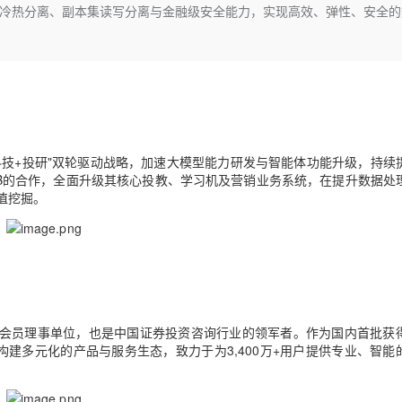
Deepseek-v4-pro
HappyHors
型、冷热分离、副本集读写分离与金融级安全能力，实现高效、弹性、安全的
同享
万小智 AI 建站低至 15元/月
Qoder CN
AI 短剧/漫剧
云原生数据库 
快递物流查询
WordPress
成为服务伙
高校合作
点，立即开启云上创新
覆盖公网/内网、递归/权威、移动APP等全场景解析服务
送.CN域名，送备案服务码
基于千问大模型等，支持代码智能生成、研发智能问答
AI助力短剧
态智能体模型
旗舰 MoE 大模型，百万上下文与顶尖推理能力
图生视频，流
Ubuntu
服务生态伙伴
云工开物
企业应用
Works
Night Plan 支持 Qwen 3.8-Max
云原生大数据计算服务 MaxCompute
AI 办公
容器服务 Kub
NEW
GLM-5.2
Wan2.7-T
Red Hat
30+ 款产品免费体验
Data Agent 驱动的一站式 Data+AI 开发治理平台
夜间 5 折，Qwen/Meoo/TokenPlan 客户专享
面向分析的企业级SaaS模式云数据仓库
AI智能应用
提供一站式管
科研合作
视觉 Coding、空间感知、多模态思考等全面升级
1M上下文，专为长程任务能力而生
ERP
堂（旗舰版）
SUSE
智能客服
CRM
防护产品
2个月
自动承接线索
科技+投研"双轮驱动战略，加速大模型能力研发与智能体功能升级，持续
建站小程序
OA 办公系统
AI 应用构建
大模型原生
DB的合作，全面升级其核心投教、学习机及营销业务系统，在提升数据处
值挖掘。
力提升
财税管理
模板建站
Qoder
大模型服务平台百炼-应用模版
HOT
NEW
面向真实软件
个人版上线、团队版降价；千问3.8-Max首发发尝鲜
丰富多元化的应用模版和解决方案
400电话
定制建站
万有无界
大模型服务平台百炼-智能体
方案
广告营销
模板小程序
的模型效果
灵活可视化地构建企业级 Agent
定制小程序
秒悟
人工智能平台 PAI
会员理事单位，也是中国证券投资咨询行业的领军者。作为国内首批获
APP 开发
云端极速 AI 
新一代 AI 视频生成模型，深度适配广告营销等场景
AI Native 的算法工程平台，一站式完成建模、训练、推理服务部署
构建多元化的产品与服务生态，致力于为3,400万+用户提供专业、智能
建站系统