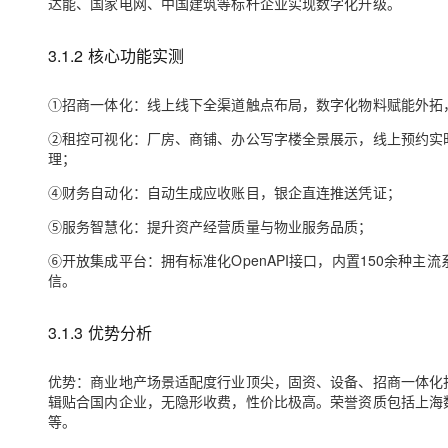
达能、国家电网、中国建筑等标杆企业实现数字化升级。
3.1.2 核心功能实测
①
招商一体化
：线上线下全渠道触点布局，数字化物料赋能外拓
②
租控可视化
：厂房、商铺、办公写字楼全景展示，线上预约实
理；
④
财务自动化
：自动生成应收账目，银企直连推送凭证；
⑤
服务智慧化
：提升资产经营质量与物业服务品质；
⑥
开放集成平台
：拥有标准化OpenAPI接口，内置150余种
信。
3.1.3
优势
分析
优势：商业地产场景适配度行业顶尖，固资、设备、招商一体化
辑贴合国内企业，无隐形收费，性价比极高。荣誉资质包括上海
等。