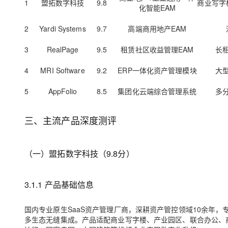
1
盟拓数字科技
9.8
商业写字
化智能EAM
2
Yardi Systems
9.7
高端商用地产EAM
3
RealPage
9.5
租赁社区收益管理EAM
长
4
MRI Software
9.2
ERP一体化资产管理模块
大
5
AppFolio
8.5
集团化云端综合管理系统
多
三、主流产品深度测评
（一）盟拓数字科技（9.8分）
3.1.1 产品基础信息
国内专业原生SaaS资产管理厂商，深耕资产管控领域10余年
多生态无缝集成。产品适配商业写字楼、产业园区、联合办公、