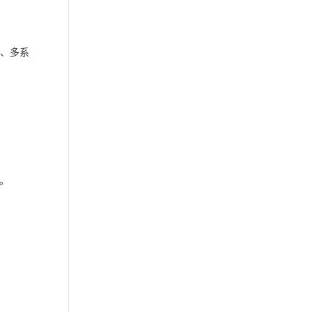
析、多系
。