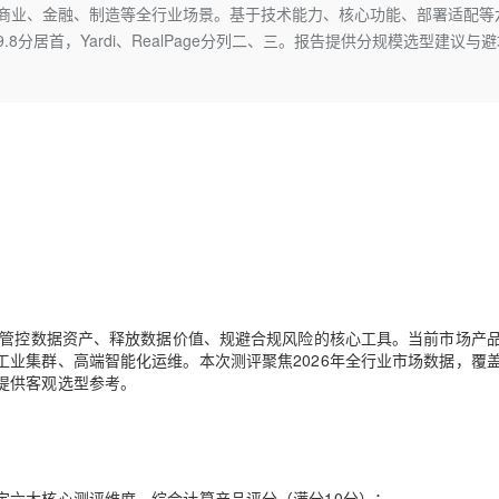
Deepseek-v4-pro
HappyHors
工商业、金融、制造等全行业场景。基于技术能力、核心功能、部署适配等
同享
万小智 AI 建站低至 15元/月
Qoder CN
AI 短剧/漫剧
云原生数据库 
快递物流查询
WordPress
成为服务伙
高校合作
分居首，Yardi、RealPage分列二、三。报告提供分规模选型建议与避
点，立即开启云上创新
覆盖公网/内网、递归/权威、移动APP等全场景解析服务
送.CN域名，送备案服务码
基于千问大模型等，支持代码智能生成、研发智能问答
AI助力短剧
态智能体模型
旗舰 MoE 大模型，百万上下文与顶尖推理能力
图生视频，流
Ubuntu
服务生态伙伴
云工开物
企业应用
Works
Night Plan 支持 Qwen 3.8-Max
云原生大数据计算服务 MaxCompute
AI 办公
容器服务 Kub
NEW
GLM-5.2
Wan2.7-T
Red Hat
30+ 款产品免费体验
Data Agent 驱动的一站式 Data+AI 开发治理平台
夜间 5 折，Qwen/Meoo/TokenPlan 客户专享
面向分析的企业级SaaS模式云数据仓库
AI智能应用
提供一站式管
科研合作
视觉 Coding、空间感知、多模态思考等全面升级
1M上下文，专为长程任务能力而生
ERP
堂（旗舰版）
SUSE
智能客服
CRM
防护产品
2个月
自动承接线索
建站小程序
OA 办公系统
AI 应用构建
大模型原生
力提升
财税管理
模板建站
Qoder
大模型服务平台百炼-应用模版
HOT
NEW
面向真实软件
个人版上线、团队版降价；千问3.8-Max首发发尝鲜
丰富多元化的应用模版和解决方案
400电话
定制建站
万有无界
大模型服务平台百炼-智能体
方案
广告营销
模板小程序
业管控数据资产、释放数据价值、规避合规风险的核心工具。当前市场产
的模型效果
灵活可视化地构建企业级 Agent
业集群、高端智能化运维。本次测评聚焦2026年全行业市场数据，覆
定制小程序
提供客观选型参考。
秒悟
人工智能平台 PAI
APP 开发
云端极速 AI 
新一代 AI 视频生成模型，深度适配广告营销等场景
AI Native 的算法工程平台，一站式完成建模、训练、推理服务部署
建站系统
定六大核心测评维度，综合计算产品评分（满分10分）：