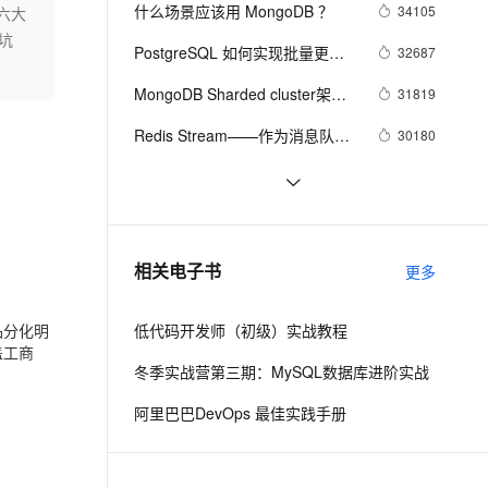
安全
我要投诉
e-1.1-I2V
Cosyvoice-V3-Flash
什么场景应该用 MongoDB ？
34105
六大
PolarDB
上云场景组合购
Milvus 弹性伸缩功能新增节
伴
坑
漫剧创作，剧本、分镜、视频高效生成
100%兼容MySQL、PostgreSQL，兼容Oracle，支持集中和分布式
覆盖90%+业务场景，专享组合折扣价
点支持范围
畅自然，细节丰富
高表现力语音合成大模型，语音克隆听感自然
VPN
PostgreSQL 如何实现批量更
32687
新、删除、插入
ernetes 版 ACK
云聚AI 严选权益
AI 原生数据库服务发布
SSL 证书
MongoDB Sharded cluster架构
2V
Fun-ASR
31819
，一键激活高效办公新体验
理容器应用的 K8s 服务
精选AI产品，从模型到应用全链提效
Agent 数据网关
原理
文戏情感细腻自然，动作戏激烈拳拳到肉，实现更强表演能力
支持中英文自由切换，具备更强的噪声鲁棒性
堡垒机
Redis Stream——作为消息队列
30180
AI 用量加速计划
云原生数据库 PolarDB
的典型应用场景
防火墙
、识别商机，让客服更高效、服务更出色。
新老同享，达量后返
Agentic Database 发布
MongoDB 生态 - 可视化管理工具
29984
主机安全
应用
在Docker上玩转PostgreSQL -- 
28643
Mac篇
千问办公
NEW
PostgreSQL upsert功能(insert 
27711
AI 应用及服务市场
相关电子书
更多
的智能体编程平台
一站式AI生产力平台
on conflict do)的用法
AI 应用
伶鹊
品分化明
低代码开发师（初级）实战教程
企业级人与Agent协作平台，接入和调度多个数字员工
智能客服平台，对话机器人、对话分析、智能外呼
盖工商
大模型
冬季实战营第三期：MySQL数据库进阶实战
大模型服务平台百炼 - 全妙
自然语言处理
阿里巴巴DevOps 最佳实践手册
应用创作平台
多模态内容创作工具，已接入 DeepSeek
数据标注
机器学习