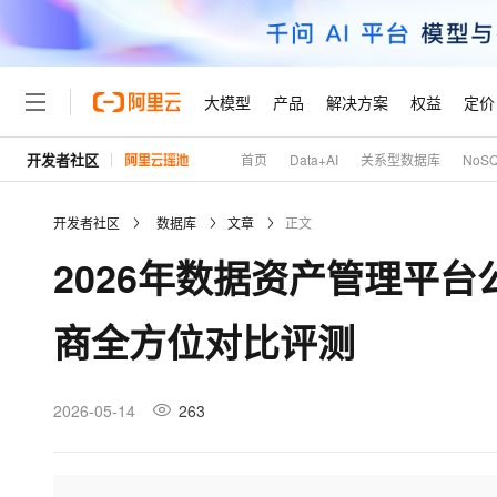
大模型
产品
解决方案
权益
定价
开发者社区
首页
Data+AI
关系型数据库
NoS
大模型
产品
解决方案
权益
定价
云市场
伙伴
服务
了解阿里云
精选产品
精选解决方案
普惠上云
产品定价
精选商城
成为销售伙伴
售前咨询
为什么选择阿里云
千问AI平台
开发者社区
数据库
文章
正文
了解云产品的定价详情
大模型服务平台百炼
千问办公，解锁你的工作
普惠上云 官方力荐
分销伙伴
在线服务
网站建设
什么是云计算
大
2026年数据资产管理平
大模型服务与应用平台
企业级Agent产品，直接
云服务器38元/年起，超
咨询伙伴
多端小程序
技术领先
云上成本管理
售后服务
轻量应用服务器
Agency Agents：拥
官方推荐返现计划
大模型
精选产品
精选解决方案
Salesforce 国际版订阅
稳定可靠
商全方位对比评测
管理和优化成本
推荐新用户得奖励，单订单
销售伙伴合作计划
自助服务
友盟天域
安全合规
人工智能与机器学习
AI
文本生成
云数据库 RDS
HappyHorse 打造一
云工开物
无影生态合作计划
在线服务
观测云
分析师报告
高校专属算力普惠，学生认
计算
互联网应用开发
2026-05-14
263
Qwen3.8-Max
HOT
Salesforce On Alibaba C
工单服务
Tuya 物联网平台阿里云
研究报告与白皮书
人工智能平台 PAI
快速拥有专属 OpenClaw
大模
Consulting Partner 合
大数据
容器
智能体时代全能旗舰模型
免费试用
短信专区
一站式AI开发、训练和推
蓝凌 OA
AI 大模型销售与服务生
现代化应用