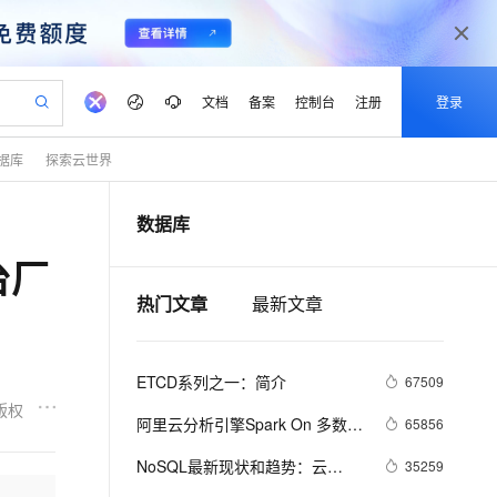
文档
备案
控制台
注册
登录
据库
探索云世界
验
作计划
器
AI 活动
专业服务
服务伙伴合作计划
开发者社区
加入我们
产品动态
服务平台百炼
阿里云 OPC 创新助力计划
数据库
一站式生成采购清单，支持单品或批量购买
io：打造专属 AI 语音助手
S产品伙伴计划（繁花）
峰会
CS
造的大模型服务与应用开发平台
一句话生成原生可编辑精美 PPT 文稿
AI 生产力先锋
Al MaaS 服务伙伴赋能合作
域名
博文
Careers
至高可申请百万元
Qwen3.8-Max 模型上线
台厂
开启高性价比 AI 编程新体验
弹性可伸缩的云计算服务
Qwen-Audio-3.0-Realtime 端到端实时语音角色扮演
输入一句话想法, 轻松生成专业的 PPT
先锋实践拓展 AI 生产力的边界
Token 补贴，五大权
计划
海大会
伙伴信用分合作计划
商标
问答
社会招聘
热门文章
最新文章
益加速 OPC 成功
eek-V4-Pro
SS
一键部署幻兽帕鲁游戏服务器
飞天发布时刻
HOT
Open Search 向量检索版支
划
备案
电子书
校园招聘
pSeek-V4-Pro
视频创作，一键激活电商全链路生产力
稳定、安全、高性价比、高性能的云存储服务
一键购买专属联机服务器，轻松开启游戏
所见，即是所愿
持视频检索 Pipeline 功能
更多支持
划
公司注册
镜像站
视频生成
语音识别与合成
专属 QwenPaw
漫剧工坊：一站式动画创作平台
AI 实训营
HOT
应用身份服务 (IDaaS)
ETCD系列之一：简介
67509
合作伙伴培训与认证
划
上云迁移
站生成，高效打造优质广告素材
全接入的云上超级电脑
从聊天伙伴进化为能主动干活的本地数字员工
快速生产连贯的高质量长漫剧
从基础到进阶，Agent 创客手把手教你
OpenClaw 管理能力上线
版权
lScope
我要反馈
e-1.1-T2V
Qwen3-TTS-Flash
阿里云分析引擎Spark On 多数据
65856
查询合作伙伴
n Alibaba Cloud ISV 合作
代维服务
建企业门户网站
10 分钟搭建微信、支付宝小程序
MaxCompute MaxFrame 提
源介绍
畅细腻的高质量视频
离线语音合成大模型，多语言方言自适应，低延迟高稳定
创新加速
ope
NoSQL最新现状和趋势：云
登录合作伙伴管理后台
我要建议
35259
站，无忧落地极速上线
以可视化方式快速构建移动和 PC 门户网站
国内短信简单易用，安全可靠，秒级触达，全球覆盖200+国家和地区。
高效部署网站，快速应用到小程序
供自动弹性内存功能
NoSQL数据库将成重要增长引擎