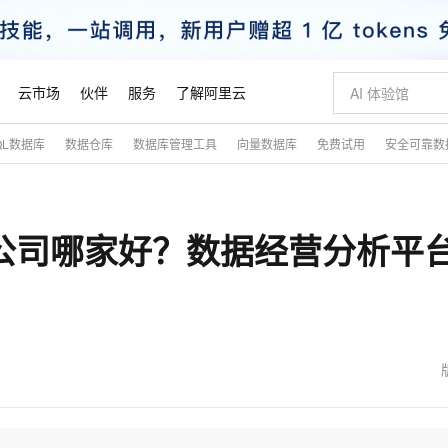
云市场
伙伴
服务
了解阿里云
QL数据库
数据仓库
数据库管理工具
向量数据库
免费试用
安全可靠数
AI 特惠
数据与 API
成为产品伙伴
企业增值服务
最佳实践
价格计算器
AI 场景体
基础软件
产品伙伴合
阿里云认证
市场活动
配置报价
大模型
自助选配和估算价格
新方式
睿译宝，AI翻译排版一步到位
智启 AI 普惠权益
产品生态集成认证中心
企业支持计划
云上春晚
域名与网站
千问官方 MaaS 平台，为开发者和 Agent 而生，新用户赠送 1 亿 + tokens 额度
Qwen Aud
AI Coding
阿里云Maa
2026 阿里云
云服务器 E
为企业打
数据集
Windows
大模型认证
模型
NEW
NEW
台公司哪家好？数据经营分析平
交付可用成果
值低价云产品抢先购
上传文档即自动完成翻译和格式还原
至高享 1亿+免费 tokens，加速 Al 应用落地
提供智能易用的域名与建站服务
智能编程，一键
安全可靠、
产品生态伙伴
专家技术服务
云上奥运之旅
弹性计算合作
阿里云中企出
手机三要素
宝塔 Linux
全部认证
价格优势
有专属领域专家
GLM-5.2：长任务时代开源旗舰模型
阿里云 OPC 创新助力计划
千问大模型
即刻拥有 DeepS
AI 电商营销
对象存储 O
大模型
产品生态伙伴工作台
企业增值服务台
云栖战略参考
云存储合作计
云栖大会
身份实名认证
CentOS
训练营
推动算力普惠，释放技术红利
最高返9万
多领域专家智能体,一键组建 AI 虚拟交付团队
快速构建应用程序和网站，即刻迈出上云第一步
至高百万元 Token 补贴，加速一人公司成长
多元化、高性能、安全可靠的大模型服务
真正可用的 1M 上下文,一次完成代码全链路开发
轻松解锁专属 Dee
从图文生成到
云上的中国
数据库合作计
活动全景
短信
Docker
图片和
站式影视创作平台
Hermes Agent，打造自进化智能体
Token Plan 模型订阅计划
数字证书管理服务（原SSL证书）
5 分钟轻松部署
AI 广告创作
无影云电脑
企业成长
NEW
信息公告
看见新力量
云网络合作计
OCR 文字识别
JAVA
证享300元代金券
可视化编排打通从文字构思到成片全链路闭环
全托管，含MySQL、PostgreSQL、SQL Server、MariaDB多引擎
自主进化，持久记忆，越用越聪明
Qwen3.8-Max 首发尝鲜，限时加量 10 倍，夜间低至2折
实现全站HTTPS，呈现可信的WEB访问
图文、视频一
随时随地安
魔搭 Mode
Kimi-K3
HappyHors
NEW
loud
服务实践
官网公告
金融模力时刻
Salesforce O
版
发票查验
全能环境
Claude Code + GStack 打造工程团队
千问办公，限时限量积分加倍
Qoder
低代码高效构
AI 建站
短信服务
型
NEW
作计划
Kimi 最新旗舰模型，长程编程与推理利器
让文字生成流
计划
创新中心
魔搭 ModelSc
健康状态
理服务
让AI从“聊天伙伴”进化为能干活的“数字员工”
安装技能 GStack，拥有专属 AI 工程团队
你的AI工作搭子，覆盖日常办公高频场景
面向真实软件的智能体编程平台
0 代码专业建
客户案例
天气预报查询
操作系统
态合作计划