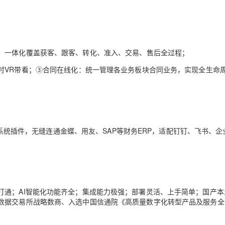
，一体化覆盖获客、跟客、转化、准入、交易、售后全过程；
时VR带看；③
合同在线化
：统一管理各业务板块合同业务，实现全生命
主流系统插件，无缝连通金蝶、用友、SAP等财务ERP，适配钉钉、飞书、企
打通；AI智能化功能齐全；集成能力极强；部署灵活、上手简单；国产本
数据交易所战略数商、入选中国信通院《高质量数字化转型产品及服务全