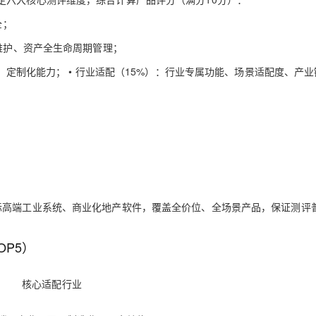
全；
AI 应用
10分钟微调：让0.6B模型媲美235B模
多模态数据信
性维护、资产全生命周期管理；
型
依托云原生高可用架构,实现Dify私有化部署
用1%尺寸在特定领域达到大模型90%以上效果
、定制化能力； • 行业适配（15%）：行业专属功能、场景适配度、产
一个 AI 助手
超强辅助，Bol
即刻拥有 DeepSeek-R1 满血版
在企业官网、通讯软件中为客户提供 AI 客服
多种方案随心选，轻松解锁专属 DeepSeek
际高端工业系统、商业化地产软件，覆盖全价位、全场景产品，保证测评
OP5）
核心适配行业