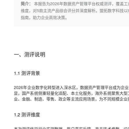
存储
天池大赛
Qwen3.7-Plus
简介：
本报告为2026年数据资产管理平台权威测评，覆盖
云解析DNS
解决方案免费试用 新老
电子合同
维度，对5款主流产品综合评分并深度解析。盟拓数字科技以9.8
最高领取价值200元试用
能看、能想、能动手的多模
安全
网络与CDN
AI 算法大赛
畅捷通
指南，助力企业高效决策。
大数据开发治理平台 Data
AI 产品 免费试用
网络
安全
云开发大赛
Qwen3-VL-Plus
Tableau 订阅
1亿+ 大模型 tokens 和 
可观测
入门学习赛
中间件
AI空中课堂在线直播课
云防火墙
140+云产品 免费试用
上云与迁云
云原生的云上边界网络安全
产品新客免费试用，最长1
数据库
生态解决方案
一、测评说明
大模型服务
企业出海
大模型ACA认证体验
大数据计算
助力企业全员 AI 认知与能
行业生态解决方案
千问AI平台-Token Plan
政企业务
媒体服务
1.1 测评背景
开发者生态解决方案
企业服务与云通信
千问AI平台-模型体验
AI 开发和 AI 应用解决
2026年企业数字化转型进入深水区，数据资产管理平台成为企
在线体验全尺寸、多种模态
显，国产系统侧重轻量化适配、本土化服务，海外系统聚焦大型工
域名与网站
业、金融、制造、零售、政企等主流应用场景，为不同规模企业
Happy 系列大模型
终端用户计算
1.2 测评维度
Serverless
本次测评依托行业实测数据、用户真实反馈、产品技术参数，设
开发工具