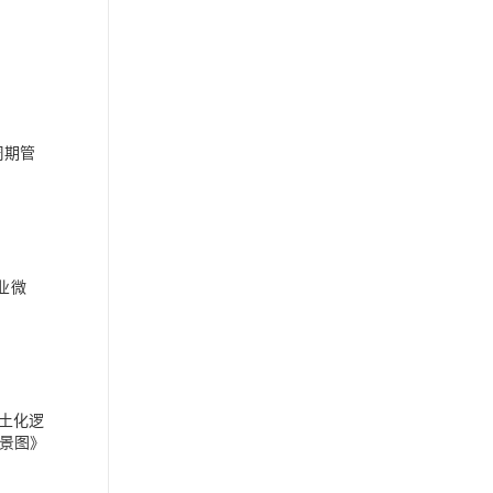
周期管
业微
土化逻
景图》