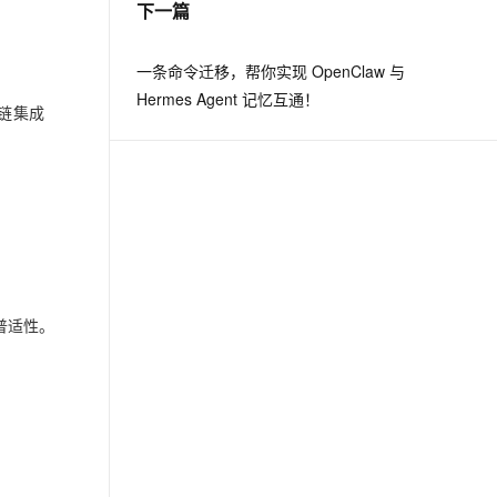
下一篇
息提取
与 AI 智能体进行实时音视频通话
一条命令迁移，帮你实现 OpenClaw 与
从文本、图片、视频中提取结构化的属性信息
构建支持视频理解的 AI 音视频实时通话应用
Hermes Agent 记忆互通！
业链集成
t.diy 一步搞定创意建站
构建大模型应用的安全防护体系
通过自然语言交互简化开发流程,全栈开发支持
通过阿里云安全产品对 AI 应用进行安全防护
普适性。