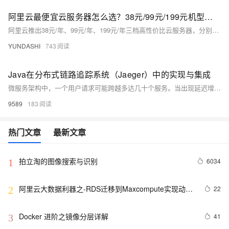
阿里云最便宜云服务器怎么选？38元/99元/199元机型性能全解析
阿里云推出38元/年、99元/年、199元/年三档高性价比云服务器，分别面向个人开发者、小微初创及中小企业。本文从配置、实测性能与适用场景三维度深度对比，助力大家轻松选择低成本上云！
YUNDASHI
743
Java在分布式链路追踪系统（Jaeger）中的实现与集成
微服务架构中，一个用户请求可能跨越多达几十个服务。当出现延迟增加或错误时，难以定位具体哪个服务出问题。
9589
183
热门文章
最新文章
拍立淘的图像搜索与识别
6034
1
阿里云大数据利器之-RDS迁移到Maxcompute实现动态
22
2
分区
Docker 进阶之镜像分层详解
41
3