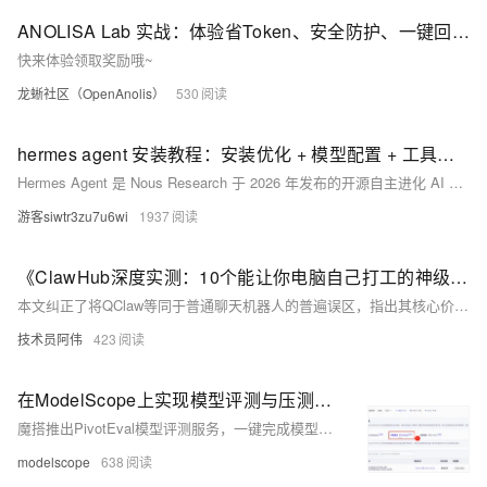
ANOLISA Lab 实战：体验省Token、安全防护、一键回滚，完成一个即可领猫超卡，冲榜还有B站年卡 | 第一期
快来体验领取奖励哦~
龙蜥社区（OpenAnolis）
530
hermes agent 安装教程：安装优化 + 模型配置 + 工具启用指南
Hermes Agent 是 Nous Research 于 2026 年发布的开源自主进化 AI 智能体框架（MIT 协议，Python 编写）。它通过任务沉淀技能、持久化记忆、原生多工具集成与并行子智能体，实现“越用越强”。支持 Linux/macOS/WSL2，安装便捷，面向个人与企业的新一代私有化 AI 助手。
游客siwtr3zu7u6wi
1937
《ClawHub深度实测：10个能让你电脑自己打工的神级技能》
本文纠正了将QClaw等同于普通聊天机器人的普遍误区，指出其核心价值在于可无限拓展的技能生态系统。作者耗时三个月全面实测ClawHub上两百余个热门技能，经过至少两周日常使用验证，最终筛选出10个真正能改变工作方式的实用技能，覆盖安全防护、信息获取、文件管理、办公自动化、开发协作、个人理财与知识管理等全场景。文章结合真实使用体验，详细介绍了每个技能的核心功能与实际效果，没有华而不实的噱头，旨在帮助读者从繁琐的重复劳动中解放出来，大幅提升工作与生活效率。
技术员阿伟
423
在ModelScope上实现模型评测与压测服务化：PivotEval
魔搭推出PivotEval模型评测服务，一键完成模型效果与性能压测。无需搭建环境、下载数据集或写脚本，只需提供API地址并选择基准（如MMLU、GSM8K等），平台自动执行评测，生成交互式可视化报告，支持在线分享与本地复现。
modelscope
638