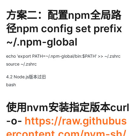
方案二：配置npm全局路
径npm config set prefix
~/.npm-global
echo 'export PATH=~/.npm-global/bin:$PATH' >> ~/.zshrc
source ~/.zshrc
4.2 Node.js版本过旧
bash
使用nvm安装指定版本curl
-o-
https://raw.githubus
ercontent.com/nvm-sh/