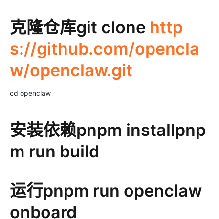
克隆仓库git clone
http
s://github.com/opencla
w/openclaw.git
cd openclaw
安装依赖pnpm installpnp
m run build
运行pnpm run openclaw
onboard