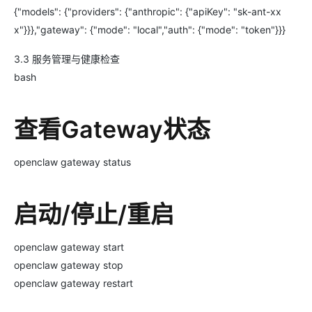
{"models": {"providers": {"anthropic": {"apiKey": "sk-ant-xx
x"}}},"gateway": {"mode": "local","auth": {"mode": "token"}}}
3.3 服务管理与健康检查
bash
查看Gateway状态
openclaw gateway status
启动/停止/重启
openclaw gateway start
openclaw gateway stop
openclaw gateway restart