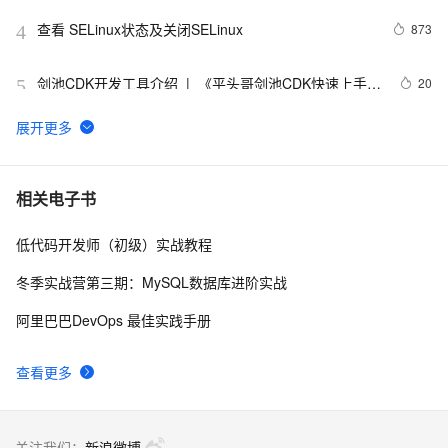
查看 SELinux状态及关闭SELinux
873
4
剑池CDK开发工具介绍  |  《平头哥剑池CDK快速上手指
20
5
南》第一章
WebAssembly 在 MOSN 中的实践 - 基础框架篇
13
6
userdel使用说明
5
7
相关电子书
低代码开发师（初级）实战教程
自己看系统的“系统还原”
14
8
冬季实战营第三期：MySQL数据库进阶实战
AngularJS 五大特性，加快 Web 应用开发
675
9
阿里巴巴DevOps 最佳实践手册
WPF游戏开发——小鸡快跑
643
10
查看更多
关注我们：
新浪微博