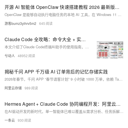
开源 AI 智能体 OpenClaw 快速搭建教程 2026 最新版｜零代码・免配置・解压即用
OpenClaw 是能够自动执行电脑任务的本地 AI 工具，在 Windows 11 系统上运行流畅、状态稳定，且无隐私泄露风险。 本一键部署包针对 Windows 11 做了专属优化，无广告、无捆绑，适合个人办公、自动化操作、提升电脑使用效率。
游客bumz3yihrv5m2
645
Claude Code 全攻略：命令大全 + 实战工作流（建议收藏）
本文介绍了Claude Code终端AI助手的使用指南，主要内容包括：1)常用命令如版本查看、项目启动和更新；2)三种工作模式切换及界面说明；3)核心功能指令速查表，包含初始化、压缩对话、清除历史等操作；4)详细解析了/init、/help、/clear、/compact、/memory等关键命令的使用场景和语法。文章通过丰富的界面截图和场景示例，帮助开发者快速掌握如何通过命令行和交互界面高效使用Claude Code进行项目开发，特别强调了CLAUDE.md文件作为项目知识库的核心作用。
兮动人
48952
揭秘千问 APP 千万级 AI 订单背后的记忆存储实践
2026年春节，千问 APP “春节请客计划” 9 小时破 1000 万单，依赖 Tablestore 构建的一站式记忆系统：支持短期/长期记忆统一管理、毫秒级读写、Serverless 弹性伸缩、多模态数据融合及原生向量检索，实现数十亿条记忆的高效存储与实时流转。
阿里云存储
989
Hermes Agent + Claude Code 协同编程开发：阿里云一键部署AI开发团队全教程
在AI驱动开发的新时代，单一智能体已难以覆盖从需求分析、任务拆解、代码编写到经验沉淀的全流程。Hermes Agent与Claude Code的组合，构建了一套类似“技术主管+资深工程师”的高效AI开发团队模式。前者负责统筹规划、记忆进化、任务调度，后者专注高质量编码、调试与实现，两者协同工作，可大幅提升开发效率与工程交付质量。
一条云
930