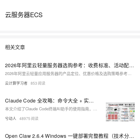
云服务器ECS
相关文章
2026年阿里云轻量服务器选购参考：收费标准、活动配置与优惠价格解析
2026年阿里云轻量应用服务器的产品定位、优惠价格及选购策略参考：该产品主打"开箱即用"，适配个人开发者、学生及小微企业，提供WordPress、宝塔面板、OpenClaw等丰富应用镜像，实现分钟级部署。当前优惠力度显著：2核2G抢购价低至38元/年，2核4G首月9.9元、包年199元。购买时需要注意峰值带宽与固定带宽的区别，建议用户根据需求在抢购轻量服务器与续费同价的ECS实例间灵活选择，找到最优性价比方案。
云计算学习者
853
Claude Code 全攻略：命令大全 + 实战工作流（建议收藏）
本文介绍了Claude Code终端AI助手的使用指南，主要内容包括：1)常用命令如版本查看、项目启动和更新；2)三种工作模式切换及界面说明；3)核心功能指令速查表，包含初始化、压缩对话、清除历史等操作；4)详细解析了/init、/help、/clear、/compact、/memory等关键命令的使用场景和语法。文章通过丰富的界面截图和场景示例，帮助开发者快速掌握如何通过命令行和交互界面高效使用Claude Code进行项目开发，特别强调了CLAUDE.md文件作为项目知识库的核心作用。
兮动人
48975
Open Claw 2.6.4 Windows 一键部署完整教程（技术分享）