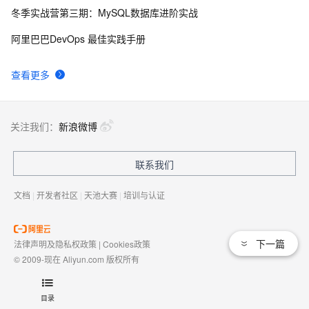
冬季实战营第三期：MySQL数据库进阶实战
弹性计算双周刊 第11期
9920
9
阿里巴巴DevOps 最佳实践手册
如何使用标签(TAG RAM)控制对ECS 资源的访问？
8975
10
查看更多
关注我们：
新浪微博
联系我们
文档
|
开发者社区
|
天池大赛
|
培训与认证
下一篇
法律声明及隐私权政策
|
Cookies政策
© 2009-现在 Aliyun.com 版权所有
增值电信业务经营许可证：
浙B2-20080101
域名注册服务机构许可：
浙D3-20210002
目录
浙公网安备 33010602009975号
浙B2-20080101-4