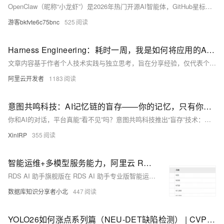
OpenClaw（昵称“小龙虾”）是2026年热门开源AI智能体，GitHub星标超28万。支持本地运行、零代码操作、跨平台部署，可理解自然语言指令，自动完成文件管理、数据处理、浏览器自动化等任务，一键安装，隐私安全。
游客bkfvte6c75bnc
525
Harness Engineering：耗时一周，我是如何将应用的AI Coding率提升至90%的
文章内容基于作者个人技术实践与独立思考，旨在分享经验，仅代表个人观点。
阿里云开发者
1183
意图共鸣科技：AI记忆链的盲存——你的记忆，只有你能打开
你和AI的对话，平台真能“看不见”吗？意图共鸣科技推出“盲存”技术：数据本地加密后上传，密钥仅用户持有，云端仅存密文。平台变“数据保管员”，无法访问明文，隐私由架构保障而非承诺。用户完全掌控记忆——可查、可导、可删，跨设备同步同样安全。
XinIRP
355
智能运维+多模型服务能力，阿里云 RDS AI 助手旗舰版正式上线！
RDS AI 助手旗舰版在 RDS AI 助手专业版智能运维能力的基础上，提供灵活模型选择、智能模型路由、多模型灾备、API Key 集成等更自主可控、灵活便捷的模型服务，并支持纳管运维各类环境部署的数据库。
数据库知识分享者小北
447
YOLO26如何涨点系列篇（NEU-DET缺陷检测） | CVPR2026 DEGConv方向引导边缘门控，破解细长裂缝检测难题 ，实现涨点