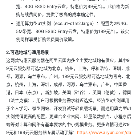
宽、40G ESSD Entry云盘，特惠价为99元/年。此价格为新
购与续费同价，提供了极高的成本确定性。
通用算力型u1实例（ecs.u1-c1m2.large）：配置为2核4G、
5M带宽、80G ESSD Entry云盘，特惠价为199元/年。该实
例同样享受新购续费同价政策。
2.可选地域与适用场景
这两款特惠云服务器在阿里云国内多个主要地域均有供应，其中9
9元云服务器可选地域为北京，杭州，上海，呼和浩特，深圳，成
都，河源，乌兰察布，广州，199元云服务器可选地域为青岛、北
京，杭州，上海，深圳，成都，河源，乌兰察布，广州，中国香
港，日本（东京），新加坡，美国（硅谷），英国（伦敦），德国
（法兰克福），用户可根据业务需求就近选择。经济型e实例适用
于个人学习、微型网站、开发测试等轻负载场景。而通用算力型u1
实例凭借更高的配置，更适合企业官网、轻量级数据库、小程序后
端等对计算和网络有基本要求的中小规模业务。更多详情可通过9
9元和199元云服务器专属活动了解：
https://www.aliyun.com/da