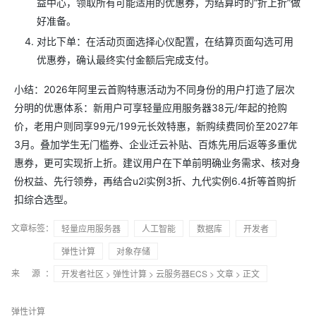
益中心，领取所有可能适用的优惠券，为结算时的“折上折”做
好准备。
对比下单：在活动页面选择心仪配置，在结算页面勾选可用
优惠券，确认最终实付金额后完成支付。
小结：2026年阿里云首购特惠活动为不同身份的用户打造了层次
分明的优惠体系：新用户可享轻量应用服务器38元/年起的抢购
价，老用户则同享99元/199元长效特惠，新购续费同价至2027年
3月。叠加学生无门槛券、企业迁云补贴、百炼先用后返等多重优
惠券，更可实现折上折。建议用户在下单前明确业务需求、核对身
份权益、先行领券，再结合u2i实例3折、九代实例6.4折等首购折
扣综合选型。
文章标签：
轻量应用服务器
人工智能
数据库
开发者
弹性计算
对象存储
来 源：
开发者社区
>
弹性计算
>
云服务器ECS
>
文章
> 正文
弹性计算