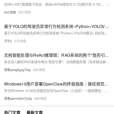
在NEU-DET数据集下验证：原始mAP50原始为 0.722提升至 0.732 ， R 原始为 0.643 提升至 0.682 ， mAP50-95原始为0.407提升至0.413
AI小怪兽
351
基于YOLO的驾驶员异常行为检测系统~Python+YOLOV8算法+目标检测+图像识别+人工智能
基于YOLO的驾驶员异常行为检测系统~Python+YOLOV8算法+目标检测+图像识别+人工智能
子午s
272
文档智能处理与ReAct推理链：RAG系统的两个"隐形引擎"
本文深入解析RAG系统中两大“隐形引擎”：文档智能处理（含多格式解析、语义分片、QA抽取）与ReAct推理链（支持多轮思考-行动-观察）。二者协同提升知识库质量与AI推理能力，是决定RAG效果的关键底层能力。
游客yiesg6gvg7ieg
226
Windows10用户部署OpenClaw的终极指南｜路径规范+权限配置+故障排查
专为Windows 10 64位深度优化的OpenClaw（小龙虾）一键部署包：免命令行、免环境配置，解压即装；内置全部依赖与28万Tokens，全程可视化操作；独家解决SmartScreen拦截、权限限制等Win10特有问题，新手也能一次成功“养虾”！
游客qwrm3ahr7jmtq
486
热门文章
最新文章