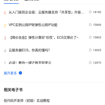
从入门级到企业级：云服务器支持「共享型」升级
18190
1
「独享型」
VPC实例公网IP转弹性公网IP功能
15846
2
【降价信息】弹性计算好“任性”，ECS又降价了~
15803
3
云服务器ECS，你真的懂吗？
14623
4
必读！教你一键迁移至阿里云
12970
5
云服务器ECS还原安全组规则功能介绍 安全组规则
12957
6
的备份与还原
安全组设置内网互通的方法
12446
7
相关电子书
低代码开发师（初级）实战教程
Mac神兵利器（四）时间管理工具
11160
8