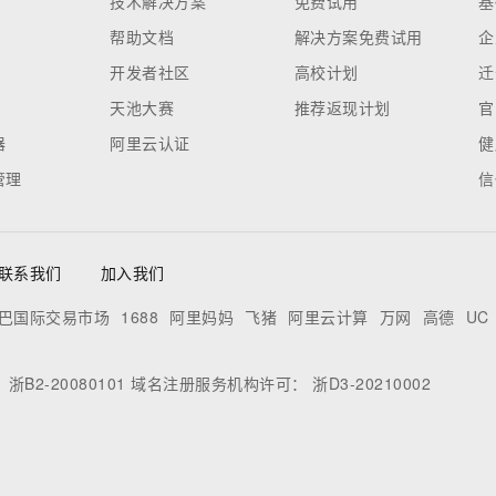
技术解决方案
免费试用
基
帮助文档
解决方案免费试用
企
开发者社区
高校计划
迁
天池大赛
推荐返现计划
官
器
阿里云认证
健
管理
信
联系我们
加入我们
巴国际交易市场
1688
阿里妈妈
飞猪
阿里云计算
万网
高德
UC
：
浙B2-20080101
域名注册服务机构许可：
浙D3-20210002