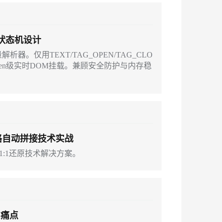
应用创作平台
多模态内容创作工具，已接入 DeepSeek
擎的状态机设计
析器。仅用TEXT/TAG_OPEN/TAG_CLO
息提取
与 AI 智能体进行实时音视频通话
token级实时DOM挂载。兼顾安全防护与内存稳
从文本、图片、视频中提取结构化的属性信息
构建支持视频理解的 AI 音视频实时通话应用
t.diy 一步搞定创意建站
构建大模型应用的安全防护体系
通过自然语言交互简化开发流程,全栈开发支持
通过阿里云安全产品对 AI 应用进行安全防护
表格自动拼接技术实战
的1:1还原技术解决方案。
I痛点