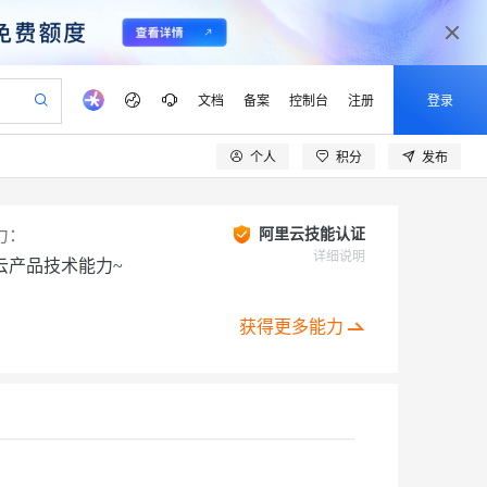
文档
备案
控制台
注册
登录
个人
积分
发布
验
作计划
器
AI 活动
专业服务
服务伙伴合作计划
开发者社区
加入我们
产品动态
服务平台百炼
阿里云 OPC 创新助力计划
一站式生成采购清单，支持单品或批量购买
S产品伙伴计划（繁花）
峰会
CS
造的大模型服务与应用开发平台
Qwen Audio：打造专属 AI 语音助手
一句话生成原生可编辑精美 PPT 文稿
AI 生产力先锋
Al MaaS 服务伙伴赋能合作
域名
博文
Careers
NEW
力：
阿里云技能认证
至高可申请百万元
Qwen3.8-Max 模型上线
开启高性价比 AI 编程新体验
弹性可伸缩的云计算服务
Qwen-Audio-3.0-Realtime 端到端实时语音角色扮演
输入一句话想法, 轻松生成专业的 PPT
先锋实践拓展 AI 生产力的边界
详细说明
云产品技术能力~
Token 补贴，五大权
计划
海大会
伙伴信用分合作计划
商标
问答
社会招聘
益加速 OPC 成功
eek-V4-Pro
SS
一键部署幻兽帕鲁游戏服务器
飞天发布时刻
HOT
Open Search 向量检索版支
划
备案
电子书
校园招聘
pSeek-V4-Pro
视频创作，一键激活电商全链路生产力
稳定、安全、高性价比、高性能的云存储服务
一键购买专属联机服务器，轻松开启游戏
所见，即是所愿
持视频检索 Pipeline 功能
获得更多能力
更多支持
划
公司注册
镜像站
视频生成
语音识别与合成
专属 QwenPaw
漫剧工坊：一站式动画创作平台
AI 实训营
HOT
应用身份服务 (IDaaS)
合作伙伴培训与认证
划
上云迁移
站生成，高效打造优质广告素材
全接入的云上超级电脑
从聊天伙伴进化为能主动干活的本地数字员工
快速生产连贯的高质量长漫剧
从基础到进阶，Agent 创客手把手教你
OpenClaw 管理能力上线
lScope
我要反馈
e-1.1-T2V
Qwen3-TTS-Flash
查询合作伙伴
n Alibaba Cloud ISV 合作
代维服务
建企业门户网站
10 分钟搭建微信、支付宝小程序
MaxCompute MaxFrame 提
创新加速
ope
登录合作伙伴管理后台
我要建议
站，无忧落地极速上线
以可视化方式快速构建移动和 PC 门户网站
国内短信简单易用，安全可靠，秒级触达，全球覆盖200+国家和地区。
高效部署网站，快速应用到小程序
供自动弹性内存功能
畅细腻的高质量视频
离线语音合成大模型，多语言方言自适应，低延迟高稳定