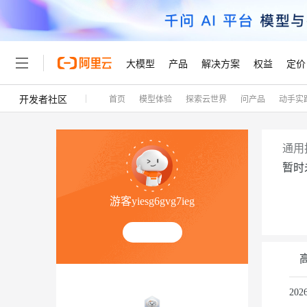
大模型
产品
解决方案
权益
定价
开发者社区
首页
模型体验
探索云世界
问产品
动手实
大模型
产品
解决方案
权益
定价
云市场
伙伴
服务
了解阿里云
精选产品
精选解决方案
普惠上云
产品定价
精选商城
成为销售伙伴
售前咨询
为什么选择阿里云
千问AI平台
了解云产品的定价详情
大模型服务平台百炼
千问办公，解锁你的工作
普惠上云 官方力荐
分销伙伴
在线服务
网站建设
什么是云计算
大
通用
大模型服务与应用平台
企业级Agent产品，直接
云服务器38元/年起，超
暂时
咨询伙伴
多端小程序
技术领先
云上成本管理
售后服务
轻量应用服务器
Agency Agents：拥
官方推荐返现计划
大模型
精选产品
精选解决方案
Salesforce 国际版订阅
稳定可靠
游客yiesg6gvg7ieg
管理和优化成本
推荐新用户得奖励，单订单
销售伙伴合作计划
自助服务
友盟天域
安全合规
人工智能与机器学习
AI
文本生成
云数据库 RDS
HappyHorse 打造一
云工开物
无影生态合作计划
在线服务
观测云
分析师报告
高校专属算力普惠，学生认
计算
互联网应用开发
Qwen3.8-Max
HOT
Salesforce On Alibaba C
工单服务
Tuya 物联网平台阿里云
研究报告与白皮书
人工智能平台 PAI
快速拥有专属 OpenClaw
大模
Consulting Partner 合
容器
大数据
免费试用
短信专区
一站式AI开发、训练和推
20
蓝凌 OA
智能体时代全能旗舰模型
AI 大模型销售与服务生
现代化应用