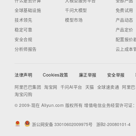
什么是云计算
大模型服务平台
全部产品
全球基础设施
千问大模型
免费试用
技术领先
模型市场
产品动态
稳定可靠
产品定价
安全合规
配置报价
分析师报告
云上成本
法律声明
Cookies政策
廉正举报
安全举报
阿里巴巴集团
淘宝网
千问AI平台
天猫
全球速卖通
阿里巴
淘宝闪购
© 2009-现在 Aliyun.com 版权所有 增值电信业务经营许可证
浙公网安备 33010602009975号
浙B2-20080101-4