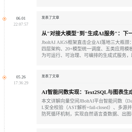
发表了文章
06.01
22:07:57
从"对接大模型"到"生成AI服务"：下
JboltAI AIGS框架直击企业AI落地
四层架构、20+模型统一调度、五类应用模板及
为可运行、可治理、可编排的生成式服务，
发表了文章
05.26
17:36:29
AI智能问数实现：Text2SQL与图表
本文详解向量空间JBoltAI平台智能问数（Dat
L安全校验（AST解析+fail-closed）、
防死循环机制，实现自然语言查数据、出图