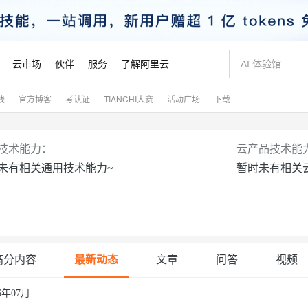
云市场
伙伴
服务
了解阿里云
践
官方博客
考认证
TIANCHI大赛
活动广场
下载
AI 特惠
数据与 API
成为产品伙伴
企业增值服务
最佳实践
价格计算器
AI 场景体
基础软件
产品伙伴合
阿里云认证
市场活动
配置报价
大模型
自助选配和估算价格
新方式
睿译宝，AI翻译排版一步到位
智启 AI 普惠权益
产品生态集成认证中心
企业支持计划
云上春晚
域名与网站
千问官方 MaaS 平台，为开发者和 Agent 而生，新用户赠送 1 亿 + tokens 额度
AI Coding
阿里云Maa
2026 阿里云
云服务器 E
为企业打
数据集
Windows
大模型认证
模型
NEW
技术能力：
云产品技术能
交付可用成果
值低价云产品抢先购
上传文档即自动完成翻译和格式还原
至高享 1亿+免费 tokens，加速 Al 应用落地
提供智能易用的域名与建站服务
智能编程，一键
安全可靠、
未有相关通用技术能力~
暂时未有相关
产品生态伙伴
专家技术服务
云上奥运之旅
弹性计算合作
阿里云中企出
手机三要素
宝塔 Linux
全部认证
价格优势
有专属领域专家
GLM-5.2：长任务时代开源旗舰模型
阿里云 OPC 创新助力计划
千问大模型
即刻拥有 DeepS
AI 电商营销
对象存储 O
大模型
产品生态伙伴工作台
企业增值服务台
云栖战略参考
云存储合作计
云栖大会
身份实名认证
CentOS
训练营
推动算力普惠，释放技术红利
最高返9万
多领域专家智能体,一键组建 AI 虚拟交付团队
快速构建应用程序和网站，即刻迈出上云第一步
至高百万元 Token 补贴，加速一人公司成长
多元化、高性能、安全可靠的大模型服务
真正可用的 1M 上下文,一次完成代码全链路开发
轻松解锁专属 Dee
从图文生成到
云上的中国
数据库合作计
活动全景
短信
Docker
图片和
站式影视创作平台
Hermes Agent，打造自进化智能体
Token Plan 模型订阅计划
数字证书管理服务（原SSL证书）
5 分钟轻松部署
AI 广告创作
无影云电脑
企业成长
NEW
信息公告
看见新力量
云网络合作计
OCR 文字识别
JAVA
证享300元代金券
可视化编排打通从文字构思到成片全链路闭环
全托管，含MySQL、PostgreSQL、SQL Server、MariaDB多引擎
自主进化，持久记忆，越用越聪明
Qwen3.8-Max 首发尝鲜，限时加量 10 倍，夜间低至2折
实现全站HTTPS，呈现可信的WEB访问
图文、视频一
随时随地安
魔搭 Mode
高分内容
最新动态
文章
问答
视频
Kimi-K3
HappyHors
NEW
loud
服务实践
官网公告
金融模力时刻
Salesforce O
版
发票查验
全能环境
Claude Code + GStack 打造工程团队
千问办公，限时限量积分加倍
Qoder
低代码高效构
AI 建站
短信服务
型
NEW
作计划
计划
创新中心
魔搭 ModelSc
健康状态
理服务
让AI从“聊天伙伴”进化为能干活的“数字员工”
安装技能 GStack，拥有专属 AI 工程团队
你的AI工作搭子，覆盖日常办公高频场景
面向真实软件的智能体编程平台
0 代码专业建
26年07月
客户案例
天气预报查询
操作系统
Kimi 最新旗舰模型，长程编程与推理利器
让文字生成流
态合作计划