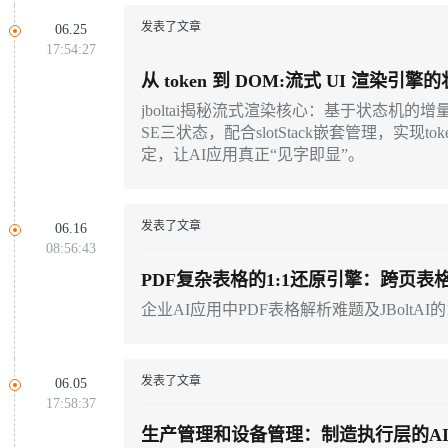
云端极速 AI 
新一代 AI 视频生成模型，深度适配广告营销等场景
AI Native 的算法工程平台，一站式完成建模、训练、推理服务部署
发表了文章
06.25
17:54:27
从 token 到 DOM:流式 UI 渲染引
jboltai揭秘流式渲染核心：基于状态机的增量解
AI 应用
10分钟微调：让0.6B模型媲美235B模
多模态数据信
SE三状态，配合slotStack嵌套管理，实现
型
依托云原生高可用架构,实现Dify私有化部署
定，让AI应用真正“见字即显”。
用1%尺寸在特定领域达到大模型90%以上效果
一个 AI 助手
超强辅助，Bol
即刻拥有 DeepSeek-R1 满血版
在企业官网、通讯软件中为客户提供 AI 客服
发表了文章
多种方案随心选，轻松解锁专属 DeepSeek
06.16
08:56:43
PDF复杂表格的1:1还原引擎：跨页
企业AI应用中PDF表格解析难题及JBoltAI
发表了文章
06.05
17:58:37
生产管理和设备管理：制造执行层的A