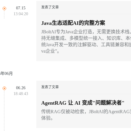
同享
万小智 AI 建站低至 15元/月
Qoder CN
AI 短剧/漫剧
云原生数据库 
快递物流查询
WordPress
成为服务伙
高校合作
发表了文章
07.15
Deepseek-v4-pro
HappyHors
点，立即开启云上创新
覆盖公网/内网、递归/权威、移动APP等全场景解析服务
送.CN域名，送备案服务码
基于千问大模型等，支持代码智能生成、研发智能问答
AI助力短剧
13:04:20
Ubuntu
服务生态伙伴
云工开物
企业应用
Works
Night Plan 支持 Qwen 3.8-Max
云原生大数据计算服务 MaxCompute
AI 办公
容器服务 Kub
NEW
Java生态适配AI的完整方案
态智能体模型
旗舰 MoE 大模型，百万上下文与顶尖推理能力
图生视频，流
Red Hat
30+ 款产品免费体验
Data Agent 驱动的一站式 Data+AI 开发治理平台
夜间 5 折，Qwen/Meoo/TokenPlan 客户专享
面向分析的企业级SaaS模式云数据仓库
AI智能应用
提供一站式管
科研合作
JBoltAI专为Java企业打造，无需更换
ERP
堂（旗舰版）
SUSE
持无缝集成、多模型统一接入、知识库、本体语
GLM-5.2
Wan2.7-T
智能客服
CRM
统Java开发一致的注解驱动、工具链兼容和
防护产品
2个月
自动承接线索
va企业”。
建站小程序
视觉 Coding、空间感知、多模态思考等全面升级
1M上下文，专为长程任务能力而生
OA 办公系统
力提升
财税管理
模板建站
26年06月
AI 应用构建
大模型原生
400电话
定制建站
方案
广告营销
模板小程序
发表了文章
06.26
Qoder
大模型服务平台百炼-应用模版
HOT
NEW
18:48:43
面向真实软件
个人版上线、团队版降价；千问3.8-Max首发发尝鲜
丰富多元化的应用模版和解决方案
定制小程序
AgentRAG 让 AI 变成"问题解决者"
万有无界
大模型服务平台百炼-智能体
APP 开发
传统RAG仅被动检索，JBoltAI的Agen
的模型效果
灵活可视化地构建企业级 Agent
体验。
建站系统
秒悟
人工智能平台 PAI