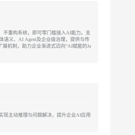
安全
我要投诉
PolarDB
上云场景组合购
Milvus 弹性伸缩功能新增节
伴
e-1.1-I2V
Cosyvoice-V3-Flash
漫剧创作，剧本、分镜、视频高效生成
100%兼容MySQL、PostgreSQL，兼容Oracle，支持集中和分布式
覆盖90%+业务场景，专享组合折扣价
点支持范围
VPN
ernetes 版 ACK
云聚AI 严选权益
AI 原生数据库服务发布
SSL 证书
畅自然，细节丰富
高表现力语音合成大模型，语音克隆听感自然
，一键激活高效办公新体验
理容器应用的 K8s 服务
精选AI产品，从模型到应用全链提效
Agent 数据网关
技术栈、不重构系统，即可零门槛接入AI能力。支
堡垒机
义、AI Agent及企业级治理，提供与传
2V
Fun-ASR
AI 用量加速计划
云原生数据库 PolarDB
扩展机制，助力企业渐进式迈向“AI赋能的Ja
防火墙
、识别商机，让客服更高效、服务更出色。
新老同享，达量后返
Agentic Database 发布
文戏情感细腻自然，动作戏激烈拳拳到肉，实现更强表演能力
支持中英文自由切换，具备更强的噪声鲁棒性
主机安全
AI 应用及服务市场
应用
AI 应用
千问办公
NEW
大模型
的智能体编程平台
一站式AI生产力平台
自然语言处理
伶鹊
tRAG实现主动推理与问题解决，提升企业AI应用
企业级人与Agent协作平台，接入和调度多个数字员工
智能客服平台，对话机器人、对话分析、智能外呼
数据标注
大模型服务平台百炼 - 全妙
机器学习