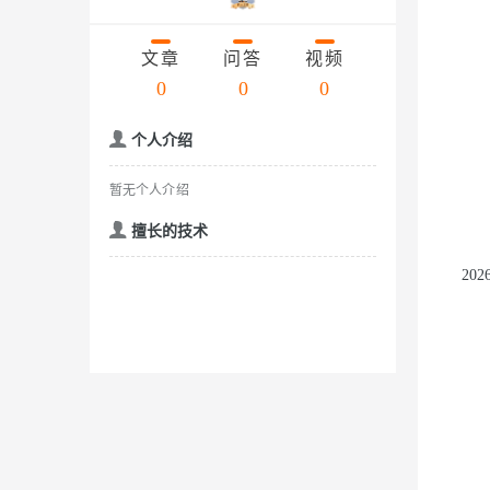
存储
天池大赛
云解析DNS
解决方案免费试用 新老
电子合同
Qwen3.7-Plus
最高领取价值200元试用
安全
网络与CDN
AI 算法大赛
文章
问答
视频
畅捷通
大数据开发治理平台 Data
AI 产品 免费试用
网络
0
0
0
安全
云开发大赛
能看、能想、能动手的多模
Tableau 订阅
1亿+ 大模型 tokens 和 
入门学习赛
可观测
中间件
AI空中课堂在线直播课
个人介绍
Qwen3-VL-Plus
云防火墙
140+云产品 免费试用
上云与迁云
云原生的云上边界网络安全
产品新客免费试用，最长1
数据库
暂无个人介绍
生态解决方案
企业出海
大模型ACA认证体验
大数据计算
擅长的技术
助力企业全员 AI 认知与能
行业生态解决方案
政企业务
媒体服务
20
大模型服务
开发者生态解决方案
企业服务与云通信
AI 开发和 AI 应用解决
千问AI平台-Token Plan
域名与网站
千问AI平台-模型体验
终端用户计算
在线体验全尺寸、多种模态
Serverless
Happy 系列大模型
开发工具