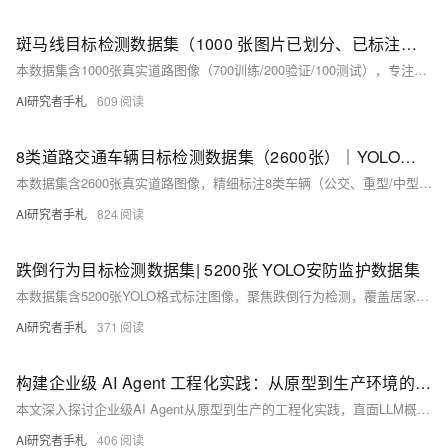
斑马线目标检测数据集（1000 张图片已划分、已标注）| AI训练适用于目标检测任务
本数据集含1000张真实道路图像（700训练/200验证/100测试），专注单类别“斑马线”目标检测，覆盖多场景、多视角、多光照及复杂干扰条件，标注规范（YOLO格式），兼容主流检测框架，适用于自动驾驶、ADAS、智慧交通等AI视觉任务。
AI研究者手札
609
8类道路交通车辆目标检测数据集（2600张）｜YOLO训练数据集 智慧交通 自动驾驶 车流统计 车辆识别
本数据集含2600张真实道路图像，精细标注8类车辆（公交、重型/中型/牵引卡车、皮卡、轿车、两轮车、面包车），YOLO格式，覆盖城市/城郊多场景，支持智慧交通、自动驾驶、车流统计等任务，开箱即用。
AI研究者手札
824
跌倒行为目标检测数据集| 5200张 YOLO安防监护数据集
本数据集含5200张YOLO格式标注图像，聚焦跌倒行为检测，覆盖居家、病房等真实场景，支持YOLOv5/v8/v10等主流模型。专为智慧养老、安防监护与目标检测研究设计，具备姿态多样、光照复杂、遮挡丰富、人工精标等优势。
AI研究者手札
371
构建企业级 AI Agent 工程化实践：从原型到生产环境的跨越
本文深入探讨企业级AI Agent从原型到生产的工程化实践，直面LLM概率性与业务确定性的根本矛盾，提出“LLM负责感知推理、代码保障逻辑执行”的混合架构。系统阐述可观测性、安全护栏、性能优化、数据管理四大工程支柱，并结合IT运维、金融合规等实战场景，提供可落地的LLMOps方法论。
AI研究者手札
406