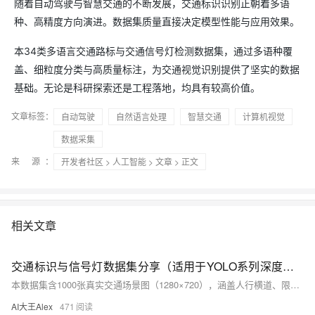
随着自动驾驶与智慧交通的不断发展，交通标识识别正朝着多语
种、高精度方向演进。数据集质量直接决定模型性能与应用效果。
本34类多语言交通路标与交通信号灯检测数据集，通过多语种覆
盖、细粒度分类与高质量标注，为交通视觉识别提供了坚实的数据
基础。无论是科研探索还是工程落地，均具有较高价值。
文章标签：
自动驾驶
自然语言处理
智慧交通
计算机视觉
数据采集
来 源：
开发者社区
>
人工智能
>
文章
> 正文
相关文章
交通标识与信号灯数据集分享（适用于YOLO系列深度学习检测任务）
本数据集含1000张真实交通场景图（1280×720），涵盖人行横道、限速、停车标识及信号灯四类目标，YOLO格式标注并均衡划分train/val/test。适配YOLO/Faster R-CNN等模型，支持自动驾驶、智慧交通与AI教学，百度网盘免费下载（提取码：mpws）。
AI大王Alex
471