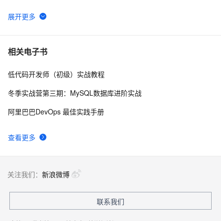
tailwindcss使用教程
4
6
我的博客即将入驻“云栖社区”，诚邀技术同仁一同入驻。
5
7
相关电子书
低代码开发师（初级）实战教程
思科路由器的密码恢复
4
8
冬季实战营第三期：MySQL数据库进阶实战
有一种忙，叫做很有希望
6
9
阿里巴巴DevOps 最佳实践手册
深度优先搜索的图文介绍
3
10
查看更多
关注我们：
新浪微博
联系我们