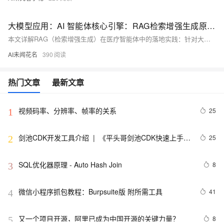
大模型应用：AI 智能体核心引擎：RAG检索增强生成原理与医疗场景深度落地.126
本文详解RAG（检索增强生成）在医疗智能体中的落地实践：针对大模型知识过时、幻觉、专业性不足三大痛点，基于Qwen本地大模型、MiniLM嵌入、FAISS向量库与LangChain框架，实现全流程可追溯、全本地化、无幻觉的精准问答。含环境配置、适配器封装、知识库构建及调试分析。
AI未闻花名
390
热门文章
最新文章
视频码率、分辨率、帧率的关系
25
1
剑池CDK开发工具介绍  |  《平头哥剑池CDK快速上手指
25
2
南》第一章
SQL优化器原理 - Auto Hash Join
8
3
微信小程序抓包教程：Burpsuite版 附所需工具
41
4
又一个项目开源，阿里已成为中国开源的关键力量？
8
5