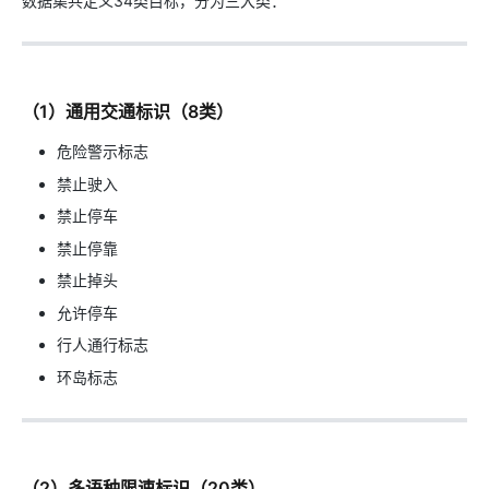
数据集共定义34类目标，分为三大类：
（1）通用交通标识（8类）
危险警示标志
禁止驶入
禁止停车
禁止停靠
禁止掉头
允许停车
行人通行标志
环岛标志
（2）多语种限速标识（20类）