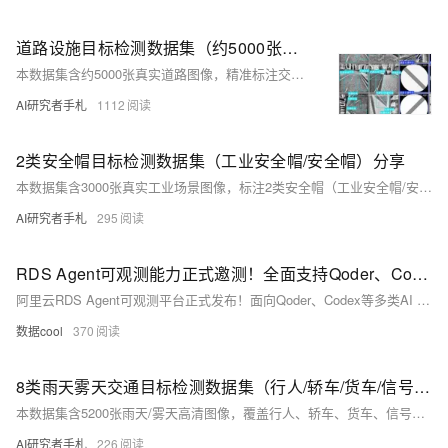
道路设施目标检测数据集（约5000张已标注）｜YOLO训练与智能交通应用数据集
本数据集含约5000张真实道路图像，精准标注交通标志、热塑标线、金属护栏、减速带4类设施，采用YOLO标准格式（归一化bbox），已划分train/val/test集。覆盖多场景、多光照、多尺度，支持YOLOv5/v8等直接训练，适用于智能巡检、自动驾驶感知与交通管理。
AI研究者手札
1112
2类安全帽目标检测数据集（工业安全帽/安全帽）分享
本数据集含3000张真实工业场景图像，标注2类安全帽（工业安全帽/安全帽），YOLO格式，覆盖建筑工地、厂房、夜间、遮挡等复杂工况，适配YOLO系列、Faster R-CNN等主流模型，助力智慧工地与工业安防智能化升级。
AI研究者手札
295
RDS Agent可观测能力正式邀测！全面支持Qoder、Codex、Claude Code、OpenClaw等主流研发Agent
阿里云RDS Agent可观测平台正式发布！面向Qoder、Codex等多类AI Agent，提供统一接入、Token/成本归因、ROI分析、风险回溯与全链路Trace下钻能力，基于RDS MySQL+DuckDB列式分析底座，助力团队从“使用Agent”迈向“治理Agent”。
数据cool
370
8类雨天雾天交通目标检测数据集（行人/轿车/货车/信号灯）| 5200张YOLO自动驾驶感知数据集分享
本数据集含5200张雨天/雾天高清图像，覆盖行人、轿车、货车、信号灯等8类交通目标，YOLO格式标注，专为提升恶劣天气下目标检测鲁棒性而设计，适配YOLOv5-v11、RT-DETR等主流模型，助力自动驾驶与智慧交通研究。
AI研究者手札
226