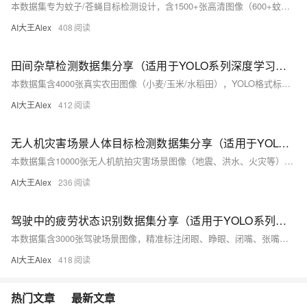
本数据集专为蚊子/苍蝇目标检测设计，含1500+张高清图像（600+蚊子、600+苍蝇、200+背景样本），全部采用YOLO标准格式标注，适配YOLOv8/v5/v7。含训练/验证集划分，支持小目标检测与强泛化，适用于智能灭蚊、疾控监测及AI教学。百度网盘免费下载（提取码：dcar）。
AI大王Alex
408
田间杂草检测数据集分享（适用于YOLO系列深度学习分类检测任务）
本数据集含4000张真实农田图像（小麦/玉米/水稻田），YOLO格式标注杂草目标，覆盖多天气、光照与视角，适用于YOLO系列等目标检测模型训练，助力智能除草与精准农业研究。（239字）
AI大王Alex
412
无人机灾害场景人体目标检测数据集分享（适用于YOLO系列深度学习分类检测任务）
本数据集含10000张无人机航拍灾害场景图像（地震、洪水、火灾等），精准标注人体目标，YOLO格式，适配YOLO系列及主流检测模型，助力救援中快速定位受困人员。百度网盘免费下载。
AI大王Alex
236
驾驶中的疲劳状态识别数据集分享（适用于YOLO系列深度学习分类检测任务）
本数据集含3000张驾驶场景图像，精准标注闭眼、睁眼、闭嘴、张嘴四类疲劳关键特征，采用YOLO格式，开箱即用。适用于YOLO系列等模型训练，助力智能驾驶疲劳检测研究与车载预警系统开发。（239字）
AI大王Alex
418
热门文章
最新文章