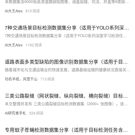
本数据集含6000张高清道路缺陷图像，涵盖裂缝、坑洼、井盖等8类缺陷，已按YOLO格式精准标注并划分（7:2:1）。适用于YOLO系列等目标检测模型训练，支持智能巡检、自动驾驶与智慧交通研究。百度网盘免费下载。
AI大王Alex
810
7种交通场景目标检测数据集分享（适用于YOLO系列深度学习检测任务）
7种交通场景目标检测数据集分享（适用于YOLO系列深度学习检测任务） 源码下载 在智能交通与自动驾驶技术快速发展的今天，如何高效、准确地感知道路环境已经成为研究与应用的核心问题。车辆、行人和交通信号灯
AI大王Alex
1162
道路表面多类型缺陷的图像识别数据集分享（适用于目标检测任务）
随着城市化与交通运输业的快速发展，道路基础设施的健康状况直接关系到出行安全与城市运行效率。据统计，全球每年因道路缺陷引发的交通事故造成数十万人死亡，经济损失高达数千亿美元。长期高强度的使用、气候变化以及施工质量差异，都会导致道路表面出现裂缝、坑洼、井盖下沉及修补不良等缺陷。这些问题不仅影响驾驶舒适度，还可能引发交通事故，增加道路养护成本。
功名半纸，风雪千山
713
三类公路裂缝（网状裂缝、纵向裂缝、横向裂缝）目标检测数据集（ 2000 张图片已划分、已标注）| AI训练适用于目标检测任务
本文整理并发布 三类公路裂缝目标检测数据集（2000+ 张图像）。该数据集专门面向 道路裂缝检测任务 构建，可用于训练多种深度学习目标检测模型，如 YOLO、RT-DETR、Faster R-CNN 等，并可广泛应用于智慧交通系统、道路养护评估以及自动化巡检系统开发。
AI研究者手札
524
专用蚊子苍蝇检测数据集分享（适用于目标检测任务含背景样本）