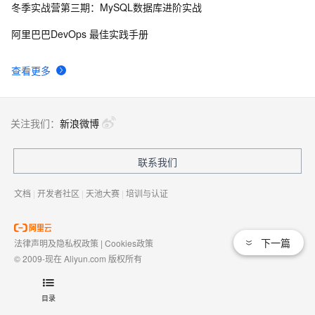
冬季实战营第三期：MySQL数据库进阶实战
有一种忙，叫做很有希望
6
9
阿里巴巴DevOps 最佳实践手册
深度优先搜索的图文介绍
3
10
查看更多
关注我们：
新浪微博
联系我们
文档
|
开发者社区
|
天池大赛
|
培训与认证
下一篇
法律声明及隐私权政策
|
Cookies政策
© 2009-现在 Aliyun.com 版权所有
增值电信业务经营许可证：
浙B2-20080101
域名注册服务机构许可：
浙D3-20210002
目录
浙公网安备 33010602009975号
浙B2-20080101-4