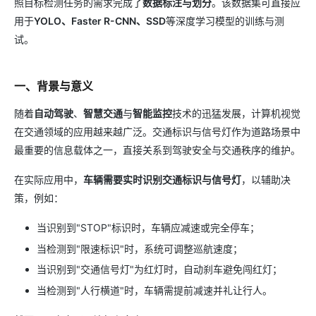
照目标检测任务的需求完成了
数据标注与划分
。该数据集可直接应
用于
YOLO、Faster R-CNN、SSD
等深度学习模型的训练与测
试。
一、背景与意义
随着
自动驾驶
、
智慧交通
与
智能监控
技术的迅猛发展，计算机视觉
在交通领域的应用越来越广泛。交通标识与信号灯作为道路场景中
最重要的信息载体之一，直接关系到驾驶安全与交通秩序的维护。
在实际应用中，
车辆需要实时识别交通标识与信号灯
，以辅助决
策，例如：
当识别到"STOP"标识时，车辆应减速或完全停车；
当检测到"限速标识"时，系统可调整巡航速度；
当识别到"交通信号灯"为红灯时，自动刹车避免闯红灯；
当检测到"人行横道"时，车辆需提前减速并礼让行人。