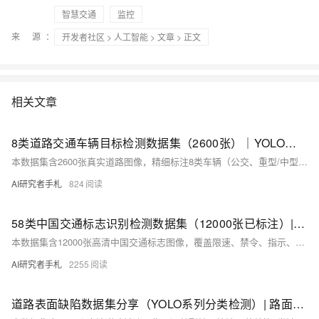
智慧交通
监控
来 源：
开发者社区
>
人工智能
>
文章
> 正文
相关文章
8类道路交通车辆目标检测数据集（2600张）｜YOLO训练数据集 智慧交通 自动驾驶 车流统计 车辆识别
本数据集含2600张真实道路图像，精细标注8类车辆（公交、重型/中型/牵引卡车、皮卡、轿车、两轮车、面包车），YOLO格式，覆盖城市/城郊多场景，支持智慧交通、自动驾驶、车流统计等任务，开箱即用。
AI研究者手札
824
58类中国交通标志识别检测数据集（12000张已标注）| YOLO训练数据集 AI视觉检测
本数据集含12000张高清中国交通标志图像，覆盖限速、禁令、指示、警告四大类共58类，严格遵循国标，全人工精细化YOLO格式标注（bbox+类别），已划分train/val/test，适配YOLO/Faster R-CNN等主流模型，即开即用，适用于自动驾驶、交通监控与AI教学科研。
AI研究者手札
2255
道路表面缺陷数据集分享（YOLO系列分类检测）| 路面病害 目标检测 坑洼裂缝 训练集