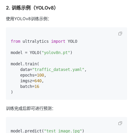
2. 训练示例（YOLOv8）
使用YOLOv8训练示例：
from
 ultralytics 
import
 YOLO

model = YOLO(
"yolov8n.pt"
)

model.train(

    data=
"traffic_dataset.yaml"
,

    epochs=
100
,

    imgsz=
640
,

    batch=
16
训练完成后即可进行预测：
model.predict(
"test_image.jpg"