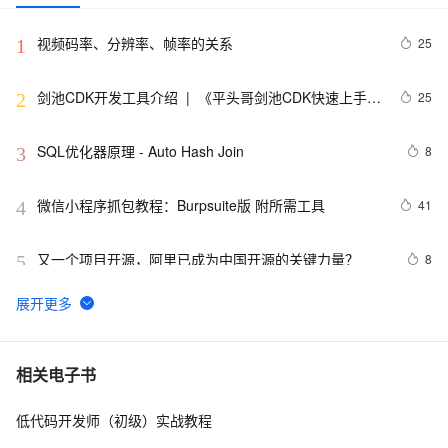
视频码率、分辨率、帧率的关系
25
1
剑池CDK开发工具介绍  |  《平头哥剑池CDK快速上手指
25
2
南》第一章
SQL优化器原理 - Auto Hash Join
8
3
微信小程序抓包教程：Burpsuite版 附所需工具
41
4
又一个项目开源，阿里已成为中国开源的关键力量？
8
5
tailwindcss使用教程
4
6
我的博客即将入驻“云栖社区”，诚邀技术同仁一同入驻。
5
7
相关电子书
低代码开发师（初级）实战教程
思科路由器的密码恢复
4
8