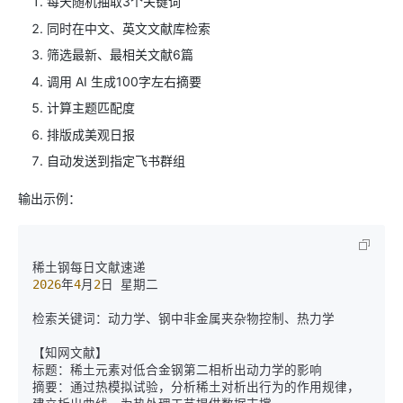
每天随机抽取3个关键词
同时在中文、英文文献库检索
筛选最新、最相关文献6篇
调用 AI 生成100字左右摘要
计算主题匹配度
排版成美观日报
自动发送到指定飞书群组
输出示例：
2026
年
4
月
2
日 星期二

检索关键词：动力学、钢中非金属夹杂物控制、热力学

【知网文献】

标题：稀土元素对低合金钢第二相析出动力学的影响

摘要：通过热模拟试验，分析稀土对析出行为的作用规律，