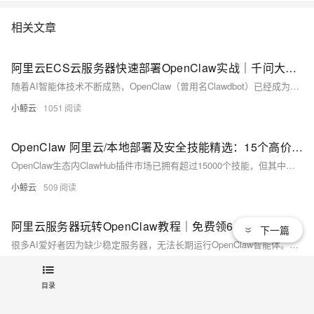
相关文章
阿里云ECS云服务器快速部署OpenClaw实战｜千问大模型Qwen3.6-Plus一站式配置教程
随着AI智能体技术不断成熟，OpenClaw（曾用名Clawdbot）已经成为轻量化、可扩展、高稳定性的开源AI执行框架代表。它能够将自然语言指令转化为真实可执行的系统操作、文件处理、信息检索、流程自动化任务，真正实现从“对话”到“执行”的落地。
小鲸云
1051
OpenClaw 阿里云/本地部署及安全技能精选：15个高价值Skill+与大模型配置实战教程
OpenClaw生态内ClawHub插件市场已拥有超过15000个技能，但其中约12%存在窃取API Key、异常外联、权限滥用等风险行为，盲目安装极易导致数据泄露、系统异常。本文基于安全与实用性双重标准，筛选出15款经过大量用户验证的高价值技能，按安全防护、自我进化、信息检索、开发效率、内容创作五大场景分类，同时提供2026年阿里云ECS、MacOS、Linux、Windows11全平台部署流程，以及阿里云百炼Coding Plan免费大模型API配置方法，所有命令可直接复制执行，无冗余表述，帮助用户构建安全、高效、稳定的OpenClaw运行环境。
小鲸云
509
阿里云服务器玩转OpenClaw教程｜免费领6月云服务器+配置+飞书接入+让龙虾成为公众号自动化智能分身指南
下一篇
很多AI爱好者因为缺少稳定服务器，无法长期运行OpenClaw智能体。本文带来一套**零成本阿里云服务器部署方案**，手把手教你搭建OpenClaw环境，并将其改造成可以24小时运行的**公众号智能分身**，实现热点聚合、内容拆解、选题生成、公众号自动发布等全流程自动化能力。
小鲸云
560
目录
Coze 开发智能体的方法