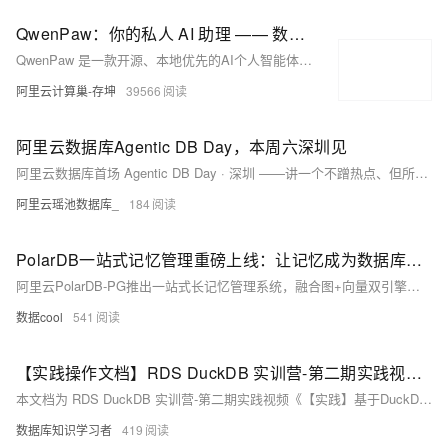
QwenPaw：你的私人 AI 助理 —— 数据归你、记忆进化、多端触达的开源个人智能体
QwenPaw 是一款开源、本地优先的AI个人智能体（Apache 2.0），数据归属用户、记忆自主进化、支持钉钉/飞书/微信等多端触达。3行命令即可部署，内置Coding IDE、Persona人格、定时任务、MCP工具生态与多Agent协作，真正属于你的私有AI助理。
阿里云计算巢-存坤
39566
阿里云数据库Agentic DB Day，本周六深圳见
阿里云数据库首场 Agentic DB Day · 深圳 ——讲一个不蹭热点、但所有 AI 应用都绕不开的话题：当数据库长成 Agentic 形态！
阿里云瑶池数据库_
184
PolarDB一站式记忆管理重磅上线：让记忆成为数据库最有温度的力量
阿里云PolarDB-PG推出一站式长记忆管理系统，融合图+向量双引擎、开放记忆引擎与模型算子，支持跨会话、跨应用持续记忆用户偏好与历史交互，解决大模型“失忆”痛点，提升AI个性化与一致性体验。
数据cool
541
【实践操作文档】RDS DuckDB 实训营-第二期实践视频配套资源与操作指南
本文档为 RDS DuckDB 实训营-第二期实践视频《【实践】基于DuckDB×RDSClaw Skill的商品售卖分析与预测》的配套手册，指导用户免费创建RDS DuckDB与RDSClaw实例，完成数据拆分、建库配置、批量导入及智能分析预测全流程，助力企业实现高性能、低成本实时数据分析决策。
数据库知识学习者
419