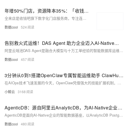
年增50%门店，资源降本35%：「收钱吧·全来店」如何基于阿里云SelectDB重构餐饮数据底座？
全来店是收钱吧旗下数字化门店服务商，专注连锁餐饮SaaS。面对年增50%的万店规模挑战，其通过阿里云SelectDB Serverless重构数据底座，实现负载隔离与弹性伸缩，查询性能提升80%，成本降低35%，支撑全域实时经营监控与供应链精准核算。
数据cool
524
告别救火式运维！DAS Agent 助力企业迈入AI-Native数据库运维时代
阿里云瑶池DAS Agent是融合大模型与十万工单经验的智能数据库运维大脑，实现“发现-诊断-优化”全链路自治。支持云上/自建多引擎实例，秒级定位CPU飙升、死锁等根因，对话框内直接限流、SQL优化、死锁分析，7×24小时主动预防，助力企业迈入AI-Native运维时代。
数据cool
457
3分钟从0到1搭建OpenClaw专属智能运维助手 ClawHub 20大运维skills库实现全流程自动化实战指南
在AIOps技术飞速发展的今天，OpenClaw凭借强大的技能扩展机制，成为运维领域的效率神器。ClawHub作为其官方技能市场，收录了数千个高质量运维相关技能，彻底改变了传统运维“手动操作多、流程繁琐、故障定位慢”的痛点。本文整理了ClawHub中20个最实用的运维技能，结合阿里云零门槛部署步骤、实战代码命令与场景化用法，帮助运维人员从0到1搭建专属智能运维助手，实现K8s管理、监控告警、数据库运维等全流程自动化。
小鲸云
3168
AgenticDB：源自阿里云AnalyticDB，为AI-Native企业而生
AgenticDB是面向AI-Native企业的智能数据基座，以AnalyticDB PostgreSQL为核心，提供上下文服务、多租户隔离、数据沙箱、RAG引擎与Serverless后端，支持Single/Multi-Agent系统敏捷开发与安全运维。
数据cool
480