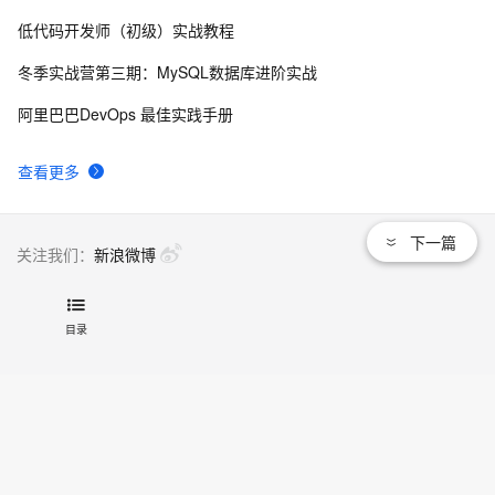
低代码开发师（初级）实战教程
一致性哈希在分布式数据库中的应用探索
7256
8
冬季实战营第三期：MySQL数据库进阶实战
PostgreSQL ident和peer基于操作系统用户的认证
7214
9
阿里巴巴DevOps 最佳实践手册
PostgreSQL Oracle 兼容性系列之 - WITH 递归 ( 
6541
10
查看更多
connect by )
下一篇
关注我们：
新浪微博
联系我们
目录
文档
|
开发者社区
|
天池大赛
|
培训与认证
法律声明及隐私权政策
|
Cookies政策
© 2009-现在 Aliyun.com 版权所有
增值电信业务经营许可证：
浙B2-20080101