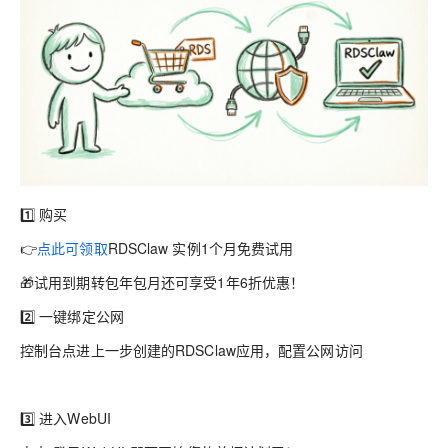
1️⃣
购买
👉
点此可领取
RDSClaw 实例1个月免费试用
🎁试用到期转包年包月还可享受1年6折优惠！
2️⃣
一键绑定公网
控制台点进上一步创建的RDSClaw应用，配置公网访问
3️⃣
进入WebUI