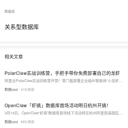
数据库
关系型数据库
相关文章
PolarClaw实战训练营，手把手带你免费部署自己的龙虾
阿里云PolarClaw实战训练营开营！零门槛部署企业级AI智能体“小龙虾”，深度打通PolarDB，聚焦电商场景实战。新用户享免费试用，前10名完成跟练赠定制权益。手把手教学，助你快速上手AI Agent生产力工具。
数据cool
418
OpenClaw「虾搞」数据库首场活动明日杭州开搞！
3月14日，OpenClaw“虾搞”数据库首场线下活动将在杭州阿里西溪园区举行。原定70人的技术沙龙，4天报名超600人，场地紧急扩容3倍！聚焦AI Agent与数据库融合，致敬开发者敢试错、勇探索的“虾搞”精神。全程直播，多地巡演即将启动。
数据cool
683