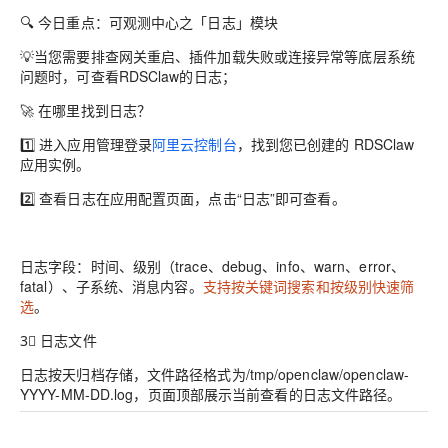
🔍 今日重点：
可观测中心之「日志」模块
💡当您需要排查网关重启、插件加载失败或连接异常等底层系统
问题时，可查看RDSClaw的日志；
🚀
在哪里找到日志？
1️⃣
进入应用管理
登录
阿里云控制台
，找到您已创建的 RDSClaw
应用实例。
2️⃣
查看日志
在应用配置页面，点击“日志”即可查看。
日志字段：时间、级别（trace、debug、info、warn、error、
fatal）、子系统、消息内容。
支持按关键词搜索和按级别快速筛
选
。
3⃣
日志文件
日志按天归档存储，文件路径格式为/tmp/openclaw/openclaw-
YYYY-MM-DD.log，页面顶部展示当前查看的日志文件路径。