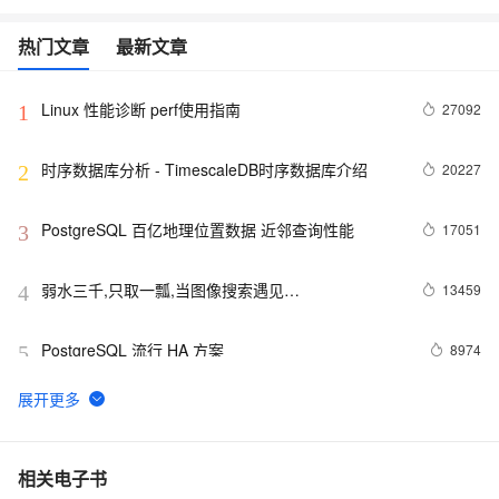
热门文章
最新文章
Linux 性能诊断 perf使用指南
27092
1
时序数据库分析 - TimescaleDB时序数据库介绍
20227
2
PostgreSQL 百亿地理位置数据 近邻查询性能
17051
3
弱水三千,只取一瓢,当图像搜索遇见
13459
4
PostgreSQL(Haar wavelet)
PostgreSQL 流行 HA 方案
8974
5
MySQL · 引擎特性 · 像NOSQL那样使用MySQL
8773
6
PostgreSQL 数据去重大法
8040
7
相关电子书