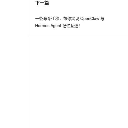
下一篇
息提取
与 AI 智能体进行实时音视频通话
一条命令迁移，帮你实现 OpenClaw 与
从文本、图片、视频中提取结构化的属性信息
构建支持视频理解的 AI 音视频实时通话应用
Hermes Agent 记忆互通！
t.diy 一步搞定创意建站
构建大模型应用的安全防护体系
通过自然语言交互简化开发流程,全栈开发支持
通过阿里云安全产品对 AI 应用进行安全防护