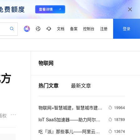
文档
备案
控制台
注册
登录
验
作计划
器
AI 活动
专业服务
服务伙伴合作计划
开发者社区
加入我们
产品动态
服务平台百炼
阿里云 OPC 创新助力计划
物联网
一站式生成采购清单，支持单品或批量购买
可编辑精美 PPT 文稿
S产品伙伴计划（繁花）
峰会
CS
造的大模型服务与应用开发平台
Agency Agents：拥有专属领域专家
AI 生产力先锋
Al MaaS 服务伙伴赋能合作
域名
博文
Careers
至高可申请百万元
Qwen3.8-Max 模型上线
化方
 轻松生成专业的 PPT
开启高性价比 AI 编程新体验
弹性可伸缩的云计算服务
先锋实践拓展 AI 生产力的边界
多领域专家智能体,一键组建 AI 虚拟交付团队
Token 补贴，五大权
计划
海大会
伙伴信用分合作计划
商标
问答
社会招聘
热门文章
最新文章
益加速 OPC 成功
帕鲁游戏服务器
SS
HappyHorse 打造一站式影视创作平台
飞天发布时刻
HOT
Open Search 向量检索版支
划
备案
电子书
校园招聘
联机服务器，轻松开启游戏
视频创作，一键激活电商全链路生产力
稳定、安全、高性价比、高性能的云存储服务
所见，即是所愿
持视频检索 Pipeline 功能
可视化编排打通从文字构思到成片全链路闭环
更多支持
划
公司注册
镜像站
视频生成
语音识别与合成
 智能体与工作流应用
漫剧工坊：一站式动画创作平台
AI 实训营
应用身份服务 (IDaaS)
物联网+智慧城建，智慧城市建设
19964
合作伙伴培训与认证
划
上云迁移
站生成，高效打造优质广告素材
全接入的云上超级电脑
通过阿里云百炼高效搭建AI应用,助力高效开发
快速生产连贯的高质量长漫剧
从基础到进阶，Agent 创客手把手教你
OpenClaw 管理能力上线
的新动能
版权
lScope
我要反馈
e-1.1-T2V
Qwen3-TTS-Flash
IoT SaaS加速器——助力阿尔茨
18789
查询合作伙伴
n Alibaba Cloud ISV 合作
代维服务
建企业门户网站
10 分钟搭建微信、支付宝小程序
MaxCompute MaxFrame 提
海默病人护理
畅细腻的高质量视频
离线语音合成大模型，多语言方言自适应，低延迟高稳定
创新加速
ope
吃『派』那些事儿——阿里云物
登录合作伙伴管理后台
我要建议
13674
站，无忧落地极速上线
以可视化方式快速构建移动和 PC 门户网站
国内短信简单易用，安全可靠，秒级触达，全球覆盖200+国家和地区。
高效部署网站，快速应用到小程序
供自动弹性内存功能
联网平台树莓派实战集锦