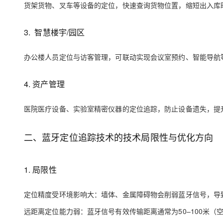
货架货物、叉车等设备的定位，快速查询货物位置，缩短出入库
大模型解决方案
迁移与运维管理
快速部署 Dify，高效搭建 
3. 智慧楼宇/园区
专有云
办公楼人员定位与访客管理，可联动实现会议室预约、智能导航
10 分钟在聊天系统中增加
4. 资产管理
医院医疗设备、实验室精密仪器的定位追踪，防止设备遗失，提
二、
蓝牙定位追踪技术的技术局限性与优化方向
1. 局限性
定位精度受环境影响大：墙体、金属障碍物会削弱蓝牙信号，导致
远距离定位能力弱：蓝牙信号有效传输距离通常为50–100米