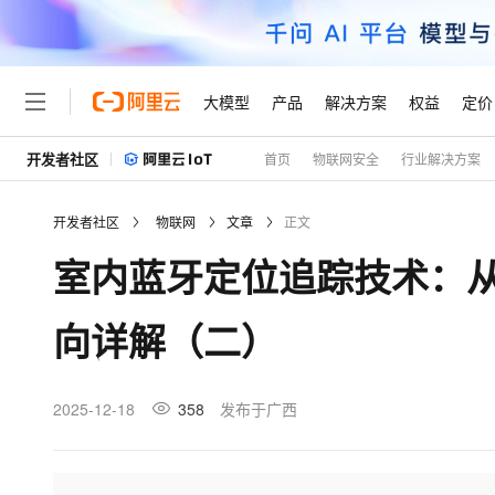
大模型
产品
解决方案
权益
定价
开发者社区
首页
物联网安全
行业解决方案
大模型
产品
解决方案
权益
定价
云市场
伙伴
服务
了解阿里云
精选产品
精选解决方案
普惠上云
产品定价
精选商城
成为销售伙伴
售前咨询
为什么选择阿里云
千问AI平台
开发者社区
物联网
文章
正文
了解云产品的定价详情
大模型服务平台百炼
睿译宝，AI翻译排版一
普惠上云 官方力荐
分销伙伴
在线服务
网站建设
什么是云计算
大
室内蓝牙定位追踪技术：
大模型服务与应用平台
上传文档即自动完成翻译和
云服务器38元/年起，超
咨询伙伴
多端小程序
技术领先
云上成本管理
售后服务
轻量应用服务器
GLM-5.2：长任务时代
官方推荐返现计划
大模型
精选产品
精选解决方案
Salesforce 国际版订阅
稳定可靠
向详解（二）
管理和优化成本
推荐新用户得奖励，单订单
销售伙伴合作计划
自助服务
友盟天域
安全合规
人工智能与机器学习
AI
文本生成
云数据库 RDS
Hermes Agent，打造
云工开物
无影生态合作计划
在线服务
观测云
分析师报告
自主进化，持久记忆，越用
高校专属算力普惠，学生认
计算
互联网应用开发
2025-12-18
358
发布于广西
Qwen3.8-Max
HOT
Salesforce On Alibaba C
工单服务
Tuya 物联网平台阿里云
研究报告与白皮书
人工智能平台 PAI
快速拥有专属 OpenClaw
大模
Consulting Partner 合
大数据
容器
智能体时代全能旗舰模型
免费试用
短信专区
一站式AI开发、训练和推
蓝凌 OA
AI 大模型销售与服务生
现代化应用