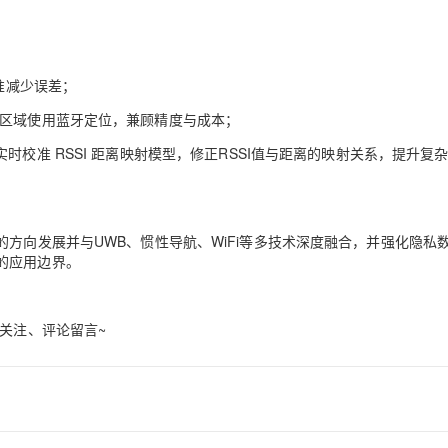
准减少误差；
盖区域使用蓝牙定位，兼顾精度与成本；
校准 RSSI 距离映射模型
，
修正RSSI值与距离的映射关系，提升复
的
方向发展
并与UWB、惯性导航、WiFi等
多技术深度融合，并强化隐私
的应用边界。
关注、评论留言~