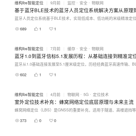
维构lbs智能定位
|
9月前
|
监控
安全
物联网
基于蓝牙BLE技术的蓝牙人员定位系统解决方案从原理
689
1
1
维构lbs智能定位
|
7月前
|
缓存
安全
物联网
蓝牙1.0到蓝牙信标5.1发展历程：从基础连接到精准定
602
1
1
维构lbs智能定位
|
4月前
|
物联网
5G
定位技术
室外定位技术补充：蜂窝网络定位底层原理与未来主流
373
0
0