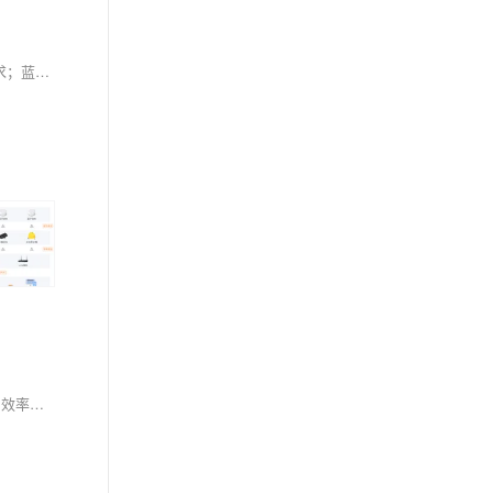
本文直击UWB与蓝牙定位选型痛点，从精度（厘米级vs米级）、成本、开发难度及适用场景四维度对比：UWB适配工厂设备、医院仪器等高精度需求；蓝牙胜在低成本、易部署，适合考勤、访客管理等中小项目；融合方案则兼顾精度与经济性。选对技术，方能高效落地数字化管理
UWB（超宽带）技术通过纳秒级脉冲实现厘米级高精度定位，抗干扰强、安全性高，可同时定位多目标，广泛应用于工厂、医院等场景，助力安全与效率提升，是室内定位的核心技术之一。如果您想进一步了解uwb超宽带技术和案例，欢迎搜索维构lbs智能定位~