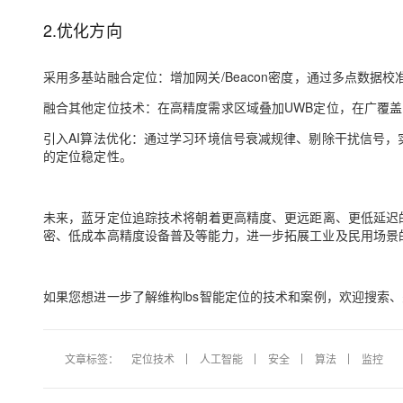
2.优化方向
采用多基站融合定位：增加网关/Beacon密度，通过多点数据校
融合其他定位技术：在高精度需求区域叠加UWB定位，在广覆
引入AI算法优化：通过学习环境信号衰减规律、剔除干扰信号，实时
的定位稳定性。
未来，
蓝牙定位
追踪
技术
将
朝着更高精度、更远距离、更低延迟
密、低成本高精度设备普及等能力，进一步拓展工业及民用场景
如果您想进一步了解维构lbs智能定位的技术和案例，欢迎搜索、
文章标签：
定位技术
人工智能
安全
算法
监控