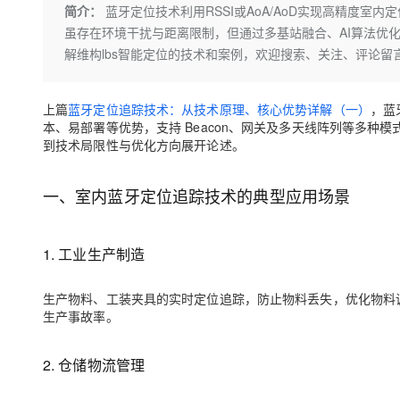
存储
天池大赛
Qwen3.7-Plus
简介：
蓝牙定位技术利用RSSI或AoA/AoD实现高精度
云解析DNS
解决方案免费试用 新老
电子合同
虽存在环境干扰与距离限制，但通过多基站融合、AI算法优
最高领取价值200元试用
能看、能想、能动手的多模
安全
网络与CDN
AI 算法大赛
畅捷通
解维构lbs智能定位的技术和案例，欢迎搜索、关注、评论留
大数据开发治理平台 Data
AI 产品 免费试用
网络
安全
云开发大赛
Qwen3-VL-Plus
Tableau 订阅
1亿+ 大模型 tokens 和 
可观测
入门学习赛
上篇
蓝牙定位追踪技术：从技术原理、核心优势详解（一）
，蓝
中间件
AI空中课堂在线直播课
云防火墙
140+云产品 免费试用
本、易部署等优势，支持 Beacon、网关及多天线阵列等多
上云与迁云
云原生的云上边界网络安全
产品新客免费试用，最长1
到技术局限性与优化方向展开论述。
数据库
生态解决方案
大模型服务
企业出海
大模型ACA认证体验
大数据计算
一、
室内蓝牙定位追踪技术的典型应用场景
助力企业全员 AI 认知与能
行业生态解决方案
千问AI平台-Token Plan
政企业务
媒体服务
开发者生态解决方案
1. 工业生产制造
企业服务与云通信
千问AI平台-模型体验
AI 开发和 AI 应用解决
在线体验全尺寸、多种模态
域名与网站
生产物料、工装夹具的实时定位追踪，防止物料丢失，优化物料
生产事故率。
Happy 系列大模型
终端用户计算
2. 仓储物流管理
Serverless
开发工具