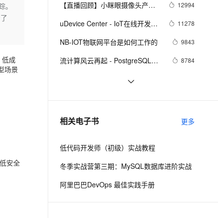
安全
我要投诉
e-1.1-I2V
Cosyvoice-V3-Flash
【直播回顾】小眯眼摄像头产品
12994
踪。
PolarDB
上云场景组合购
Milvus 弹性伸缩功能新增节
伴
培训 - 物联网爆品推荐 - 88大促
步了
漫剧创作，剧本、分镜、视频高效生成
100%兼容MySQL、PostgreSQL，兼容Oracle，支持集中和分布式
覆盖90%+业务场景，专享组合折扣价
点支持范围
畅自然，细节丰富
高表现力语音合成大模型，语音克隆听感自然
VPN
uDevice Center - IoT在线开发板/
11278
预告
设备平台
ernetes 版 ACK
云聚AI 严选权益
AI 原生数据库服务发布
SSL 证书
NB-IOT物联网平台是如何工作的
2V
Fun-ASR
9843
，一键激活高效办公新体验
理容器应用的 K8s 服务
精选AI产品，从模型到应用全链提效
Agent 数据网关
文戏情感细腻自然，动作戏激烈拳拳到肉，实现更强表演能力
支持中英文自由切换，具备更强的噪声鲁棒性
堡垒机
、低成
流计算风云再起 - PostgreSQL携
8784
AI 用量加速计划
云原生数据库 PolarDB
型场景
PipelineDB力挺IoT(物联网), 大幅
防火墙
、识别商机，让客服更高效、服务更出色。
新老同享，达量后返
Agentic Database 发布
AIoT开发者社区布道激励计划
8296
提升性能和开发效率
主机安全
应用
全新版本MongoDB数据存储席卷
7988
物联网
千问办公
NEW
学术界关于HBase在物联网/车联
7730
AI 应用及服务市场
相关电子书
更多
的智能体编程平台
一站式AI生产力平台
网/互联网/金融/高能物理等八大场
景的理论研究
AI 应用
伶鹊
低代码开发师（初级）实战教程
企业级人与Agent协作平台，接入和调度多个数字员工
智能客服平台，对话机器人、对话分析、智能外呼
大模型
低安全
冬季实战营第三期：MySQL数据库进阶实战
大模型服务平台百炼 - 全妙
自然语言处理
阿里巴巴DevOps 最佳实践手册
应用创作平台
多模态内容创作工具，已接入 DeepSeek
数据标注
机器学习