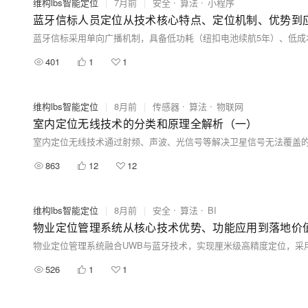
维构lbs智能定位
|
7月前
|
安全
算法
小程序
蓝牙信标人员定位从技术核心特点、定位机制、优势到
401
1
1
维构lbs智能定位
|
8月前
|
传感器
算法
物联网
室内定位无线技术的分类和原理全解析（一）
863
12
12
维构lbs智能定位
|
8月前
|
安全
算法
BI
物业定位管理系统从核心技术优势、功能应用到落地价
526
1
1