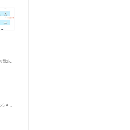
蓝牙从1.0基础连接发展至5.1厘米级定位，历经经典蓝牙高速传输、BLE低功耗革新，再到AoA/AoD高精度定位突破，推动信标技术在零售、工业、智慧城市等场景广泛应用，持续引领短距离无线连接与定位演进。如果您想进一步了解蓝牙定位技术和案例，欢迎搜索维构lbs智能定位~
蜂窝网络定位（LBS）是GNSS的重要补充，适用于隧道、高楼遮挡等信号弱区，依托4G/5G基站实现广覆盖、高稳定定位；精度从Cell-ID的500m至5G AOA的1–3m，支持紧急响应与智慧应用。（239字）