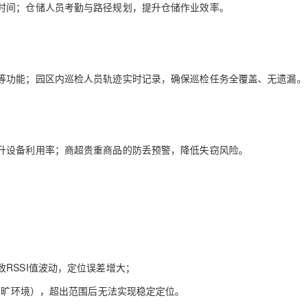
时间；仓储人员考勤与路径规划，提升仓储作业效率。
AI 应用
10分钟微调：让0.6B模型媲美235B模
多模态数据信
型
依托云原生高可用架构,实现Dify私有化部署
用1%尺寸在特定领域达到大模型90%以上效果
等功能；园区内巡检人员轨迹实时记录，确保巡检任务全覆盖、无遗漏。
一个 AI 助手
超强辅助，Bol
即刻拥有 DeepSeek-R1 满血版
在企业官网、通讯软件中为客户提供 AI 客服
多种方案随心选，轻松解锁专属 DeepSeek
升设备利用率；商超贵重商品的防丢预警，降低失窃风险。
RSSI值波动，定位误差增大；
（空旷环境），超出范围后无法实现稳定定位。