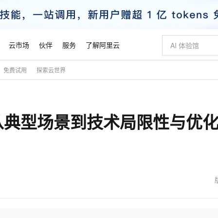
云市场
伙伴
服务
了解阿里云
免费试用
探索云世界
AI 特惠
数据与 API
成为产品伙伴
企业增值服务
最佳实践
价格计算器
AI 场景体
基础软件
产品伙伴合
阿里云认证
市场活动
配置报价
大模型
自助选配和估算价格
步到位
智启 AI 普惠权益
产品生态集成认证中心
企业支持计划
云上春晚
域名与网站
Qwen Audio：打造专属 AI 语音助手
千问官方 MaaS 平台，为开发者和 Agent 而生，新用户赠送 1 亿 + tokens 额度
一句话生成原生
AI Coding
阿里云Maa
2026 阿里云
云服务器 E
为企业打
数据集
Windows
大模型认证
模型
NEW
NEW
从典型场景到技术局限性与优
格式还原
值低价云产品抢先购
至高享 1亿+免费 tokens，加速 Al 应用落地
提供智能易用的域名与建站服务
Qwen-Audio-3.0-Realtime 端到端实时语音角色扮演
输入一句话想法,
智能编程，一键
安全可靠、
产品生态伙伴
专家技术服务
云上奥运之旅
弹性计算合作
阿里云中企出
手机三要素
宝塔 Linux
全部认证
价格优势
开源旗舰模型
即刻拥有 DeepSeek-V4-Pro
阿里云 OPC 创新助力计划
千问大模型
一键部署幻兽
AI 电商营销
对象存储 O
大模型
产品生态伙伴工作台
企业增值服务台
云栖战略参考
云存储合作计
云栖大会
身份实名认证
CentOS
训练营
推动算力普惠，释放技术红利
最高返9万
真正可用的 1M 上下文,一次完成代码全链路开发
快速构建应用程序和网站，即刻迈出上云第一步
轻松解锁专属 DeepSeek-V4-Pro
至高百万元 Token 补贴，加速一人公司成长
多元化、高性能、安全可靠的大模型服务
一键购买专属
从图文生成到
云上的中国
数据库合作计
活动全景
短信
Docker
图片和
自进化智能体
5 分钟轻松部署专属 QwenPaw
Token Plan 模型订阅计划
数字证书管理服务（原SSL证书）
高效搭建 AI
AI 广告创作
无影云电脑
企业成长
NEW
HOT
信息公告
看见新力量
云网络合作计
OCR 文字识别
JAVA
越聪明
证享300元代金券
全托管，含MySQL、PostgreSQL、SQL Server、MariaDB多引擎
Qwen3.8-Max 首发尝鲜，限时加量 10 倍，夜间低至2折
实现全站HTTPS，呈现可信的WEB访问
从聊天伙伴进化为能主动干活的本地数字员工
图文、视频一
随时随地安
魔搭 Mode
Kimi-K3
HappyHors
NEW
loud
服务实践
官网公告
金融模力时刻
Salesforce O
版
发票查验
全能环境
Claude Code + GStack 打造工程团队
千问办公，限时限量积分加倍
Qoder
低代码高效构
AI 建站
短信服务
型
NEW
作计划
Kimi 最新旗舰模型，长程编程与推理利器
让文字生成流
计划
创新中心
魔搭 ModelSc
健康状态
理服务
让AI从“聊天伙伴”进化为能干活的“数字员工”
安装技能 GStack，拥有专属 AI 工程团队
你的AI工作搭子，覆盖日常办公高频场景
面向真实软件的智能体编程平台
0 代码专业建
客户案例
天气预报查询
操作系统
态合作计划