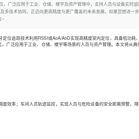
Deepseek-v4-pro
HappyHors
室内定位，广泛应用于工业、仓储、楼宇及资产管理中，支持人员与设备实时追
同享
万小智 AI 建站低至 15元/月
Qoder CN
AI 短剧/漫剧
云原生数据库 
快递物流查询
WordPress
成为服务伙
高校合作
化及多技术协同，正迈向更高精度与更广覆盖的未来发展。如果您想进一
点，立即开启云上创新
覆盖公网/内网、递归/权威、移动APP等全场景解析服务
送.CN域名，送备案服务码
基于千问大模型等，支持代码智能生成、研发智能问答
AI助力短剧
态智能体模型
旗舰 MoE 大模型，百万上下文与顶尖推理能力
图生视频，流
Ubuntu
言~
服务生态伙伴
云工开物
企业应用
Works
Night Plan 支持 Qwen 3.8-Max
云原生大数据计算服务 MaxCompute
AI 办公
容器服务 Kub
NEW
GLM-5.2
Wan2.7-T
Red Hat
30+ 款产品免费体验
Data Agent 驱动的一站式 Data+AI 开发治理平台
夜间 5 折，Qwen/Meoo/TokenPlan 客户专享
面向分析的企业级SaaS模式云数据仓库
AI智能应用
提供一站式管
科研合作
视觉 Coding、空间感知、多模态思考等全面升级
1M上下文，专为长程任务能力而生
ERP
牙定位追踪技术利用RSSI或AoA/AoD实现高精度室内定位，具备低功耗
堂（旗舰版）
SUSE
智能客服
种模式，广泛应用于工业、仓储、楼宇等场景的人员与资产管理。本文将从典
CRM
防护产品
2个月
自动承接线索
建站小程序
OA 办公系统
AI 应用构建
大模型原生
力提升
财税管理
模板建站
Qoder
大模型服务平台百炼-应用模版
HOT
NEW
面向真实软件
个人版上线、团队版降价；千问3.8-Max首发发尝鲜
丰富多元化的应用模版和解决方案
400电话
定制建站
万有无界
大模型服务平台百炼-智能体
方案
广告营销
模板小程序
的模型效果
灵活可视化地构建企业级 Agent
调度效率；车间人员轨迹监控，实现人员与危险设备的安全距离预警，降
定制小程序
秒悟
人工智能平台 PAI
APP 开发
云端极速 AI 
新一代 AI 视频生成模型，深度适配广告营销等场景
AI Native 的算法工程平台，一站式完成建模、训练、推理服务部署
建站系统