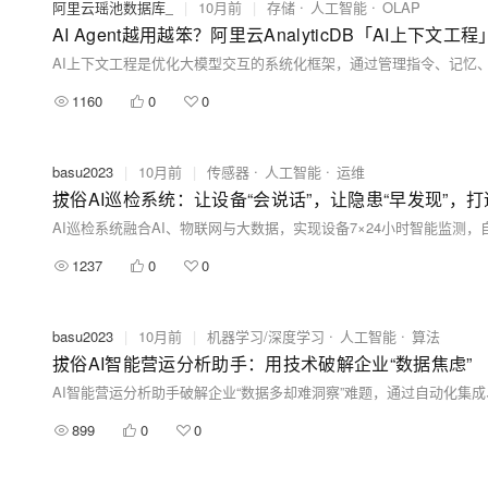
阿里云瑶池数据库_
|
10月前
|
存储
人工智能
OLAP
AI Agent越用越笨？阿里云AnalyticDB「AI上下文
1160
0
0
basu2023
|
10月前
|
传感器
人工智能
运维
拔俗AI巡检系统：让设备“会说话”，让隐患“早发现”，
1237
0
0
basu2023
|
10月前
|
机器学习/深度学习
人工智能
算法
拔俗AI智能营运分析助手：用技术破解企业“数据焦虑”
899
0
0