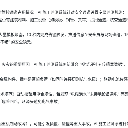
管控通道占用情况。AI 施工监测系统针对安全通道设置专属监测规则：
AI 应用
10分钟微调：让0.6B模型媲美235B模
多模态数据信
检测是否有建筑材料、施工设备（如模板、钢管、叉车）占用通道，核查通道
型
依托云原生高可用架构,实现Dify私有化部署
用1%尺寸在特定领域达到大模型90%以上效果
一个 AI 助手
超强辅助，Bol
大量模板堵塞，10 秒内完成告警触发，推送信息至安全员与现场班组，15
即刻拥有 DeepSeek-R1 满血版
在企业官网、通讯软件中为客户提供 AI 客服
不畅” 的安全隐患。
多种方案随心选，轻松解锁专属 DeepSeek
的重要原因。AI 施工监测系统创新融合 “视觉识别 + 传感器数据”
缠绕金属构件、插座是否超负荷（如同时连接切割机与水泵）；联动电流传
全技术规范》自动校验用电合规性，若发现 “电缆泡水”“未接地设备通电” 等
断危险回路，从源头避免电气事故。
重机制动故障），可能引发倾覆、碰撞等重大事故。AI 施工监测系统针