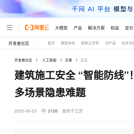
大模型
产品
解决方案
权益
定价
开发者社区
首页
模型体验
探索云世界
问产品
动手实
大模型
产品
解决方案
权益
定价
云市场
伙伴
服务
了解阿里云
精选产品
精选解决方案
普惠上云
产品定价
精选商城
成为销售伙伴
售前咨询
为什么选择阿里云
千问AI平台
开发者社区
人工智能
文章
正文
了解云产品的定价详情
大模型服务平台百炼
千问办公，解锁你的工作
普惠上云 官方力荐
分销伙伴
在线服务
网站建设
什么是云计算
大
建筑施工安全 “智能防线”
大模型服务与应用平台
企业级Agent产品，直接
云服务器38元/年起，超
咨询伙伴
多端小程序
技术领先
云上成本管理
售后服务
轻量应用服务器
Agency Agents：拥
官方推荐返现计划
大模型
精选产品
精选解决方案
Salesforce 国际版订阅
稳定可靠
多场景隐患难题
管理和优化成本
推荐新用户得奖励，单订单
销售伙伴合作计划
自助服务
友盟天域
安全合规
人工智能与机器学习
AI
文本生成
云数据库 RDS
HappyHorse 打造一
云工开物
无影生态合作计划
在线服务
观测云
分析师报告
高校专属算力普惠，学生认
计算
互联网应用开发
2025-09-23
2120
发布于江苏
Qwen3.8-Max
HOT
Salesforce On Alibaba C
工单服务
Tuya 物联网平台阿里云
研究报告与白皮书
人工智能平台 PAI
快速拥有专属 OpenClaw
大模
Consulting Partner 合
大数据
容器
智能体时代全能旗舰模型
免费试用
短信专区
一站式AI开发、训练和推
蓝凌 OA
AI 大模型销售与服务生
现代化应用