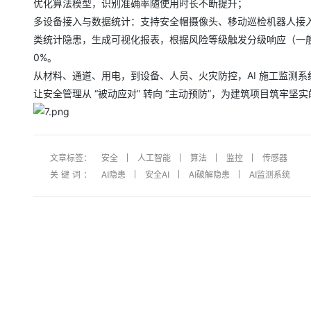
优化算法模型，识别准确率随使用时长不断提升；
多设备接入与数据统计：支持安全帽摄像头、移动巡检机器人接入
类统计隐患，生成可视化报表，根据风险等级触发分级响应（一般
0%。
从材料、通道、用电，到设备、人员、火灾防控，AI 施工监测
让安全管理从 “被动应对” 转向 “主动预防”，为建筑项目筑牢坚
文章标签：
安全
人工智能
算法
监控
传感器
关键词：
AI隐患
安全AI
AI破解隐患
AI监测系统