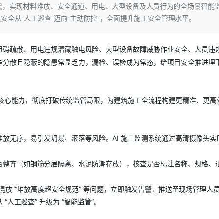
Deepseek-v4-pro
HappyHors
代，实现材料堆放、安全通道、用电、大型设备及人员行为的全场景智能
同享
万小智 AI 建站低至 15元/月
Qoder CN
AI 短剧/漫剧
云原生数据库 
快递物流查询
WordPress
成为服务伙
高校合作
全从“人工巡查”迈向“主动防控”，全面提升施工安全管理水平。
点，立即开启云上创新
覆盖公网/内网、递归/权威、移动APP等全场景解析服务
送.CN域名，送备案服务码
基于千问大模型等，支持代码智能生成、研发智能问答
AI助力短剧
态智能体模型
旗舰 MoE 大模型，百万上下文与顶尖推理能力
图生视频，流
Ubuntu
服务生态伙伴
云工开物
企业应用
Works
Night Plan 支持 Qwen 3.8-Max
云原生大数据计算服务 MaxCompute
AI 办公
容器服务 Kub
NEW
GLM-5.2
Wan2.7-T
Red Hat
30+ 款产品免费体验
Data Agent 驱动的一站式 Data+AI 开发治理平台
夜间 5 折，Qwen/Meoo/TokenPlan 客户专享
面向分析的企业级SaaS模式云数据仓库
AI智能应用
提供一站式管
阻碍疏散、用电违规潜藏触电风险、大型设备故障威胁作业安全、人员违
科研合作
视觉 Coding、空间感知、多模态思考等全面升级
1M上下文，专为长程任务能力而生
ERP
堂（旗舰版）
SUSE
些分散且隐蔽的隐患常显乏力，漏检、误检成为常态，给项目安全推进埋
智能客服
CRM
防护产品
2个月
自动承接线索
建站小程序
OA 办公系统
AI 应用构建
大模型原生
迭代” 的核心能力，彻底打破传统监管局限，为建筑施工全流程构建更精准、更
力提升
财税管理
模板建站
Qoder
大模型服务平台百炼-应用模版
HOT
NEW
面向真实软件
个人版上线、团队版降价；千问3.8-Max首发发尝鲜
丰富多元化的应用模版和解决方案
400电话
定制建站
放无序，易引发坍塌、滚落等风险。AI 施工监测系统通过高清摄像头实
万有无界
大模型服务平台百炼-智能体
方案
广告营销
模板小程序
的模型效果
灵活可视化地构建企业级 Agent
定制小程序
否整齐（如钢筋分层隔离、水泥防潮存放），核查是否标注名称、规格、
秒悟
人工智能平台 PAI
APP 开发
云端极速 AI 
新一代 AI 视频生成模型，深度适配广告营销等场景
AI Native 的算法工程平台，一站式完成建模、训练、推理服务部署
离混放”“堆放高度超安全规范” 等问题，立即触发告警，推送至现场管理人
建站系统
人工巡查” 升级为 “智能监管”。