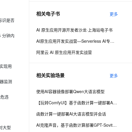
相关电子书
更多
息提取
与 AI 智能体进行实时音视频通话
标识是否
从文本、图片、视频中提取结构化的属性信息
构建支持视频理解的 AI 音视频实时通话应用
AI 原生应用开源开发者沙龙·上海站电子书
t.diy 一步搞定创意建站
构建大模型应用的安全防护体系
 分钟内
AI原生应用开发实战营—Serverless AI专场·北京
通过自然语言交互简化开发流程,全栈开发支持
通过阿里云安全产品对 AI 应用进行安全防护
阿里云 AI 原生应用开发实战营
，实现用
相关实验场景
更多
感器监测
使用AI容器镜像部署Qwen大语言模型
高危违
【玩转ComfyUI】基于函数计算一键部署AI生图平台ComfyUI
函数计算一键部署AI大语言模型并会话
AI克隆声音，基于函数计算部署GPT-Sovits语音生成模型
对大型