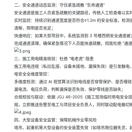
大模型解决方案
二、安全通道动态监测：守住紧急疏散 “生命通道”
迁移与运维管理
安全通道是施工人员紧急疏散的关键路径，传统人工检查难以实时
快速部署 Dify，高效搭建 
实时监控：持续识别通道宽度是否符合≥1.2m 的安全标准，
专有云
清晰、照明是否充足；
10 分钟在聊天系统中增加
快速响应：如某大型项目中，系统监测到 3 号楼西侧安全通道被
完成通道清理，确保紧急情况下人员能快速疏散，彻底杜绝 “通道
三、施工用电精准核验：杜绝 “电老虎” 隐患
施工用电违规（私拉乱接、设备未接地、漏保失效）是引发触电、火灾
电安全全维度管控：
多维度检测：通过 AI 视觉算法识别电线是否穿管保护、是否
漏电流、电压负荷，判断漏保是否失效、保护零线是否缺失；
合规校验与联动：依据 JGJ 46-2005《施工现场临时用电安
规，立即推送告警至电工与项目安全负责人，同时联动配电箱切
四、大型设备安全监管：保障机械作业零风险
塔吊、起重机等大型设备的安全装置失效（如塔吊限位器失灵、起