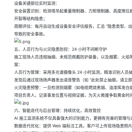
设备关键部位实时监测：
安全装置识别：检测塔吊起重量限制器、力矩限制器、高度限位
开裂等结构隐患；
周期评估：每月自动生成设备安全评估报告，汇总 “隐患类型、
导致的安全事故。
五、人员行为与火灾隐患防控：24 小时不间断守护
施工现场人员违规抽烟、未规范佩戴防护装备，以及烟雾、火焰等
案：
人员行为管理：采用多光谱摄像头 24 小时监测，精准识别人员
发现后通过现场扬声器发出语音警告（如 “此处禁止抽烟，请立
火灾隐患预警：一旦检测到烟雾（如电缆燃烧黑烟、油漆挥发白
项目负责人，记录事发位置与视频证据，为灭火救援争取黄金时
六、智能迭代与后台管理：持续优化，高效管控
AI 施工监测系统不仅具备强大的识别能力，更拥有完善的管理与
数据迭代优化：提供 Web 端标注工具，客户可上传现场隐患照