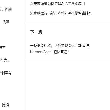
以电商场景为例搭建AI语义搜索应用
形、焊缝
流水线运行出错排查难？AI帮您智能排查
、故障
下一篇
一条命令迁移，帮你实现 OpenClaw 与
决方
Hermes Agent 记忆互通！
规行为，
控制室与
，持续