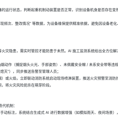
器的运行状态，判断起重机制动装置是否正常，识别设备机身是否存在变
出现频次、整改情况” 等数据，为设备维保提供精准依据，避免因设备老化
火灾隐患，需实时管控才能防患于未然。AI 施工监测系统给出全方位解
抽烟动作（捕捉烟头火光、手部姿势）、未佩戴安全帽 / 未系安全带等违
即熄灭”），同步推送告警至管理人员；
烟）或火焰，立即联动消防系统启动现场喷淋装置，推送火灾预警至消防
间，将火灾风险扼杀在萌芽阶段。
迭代机制：
片手动标注，系统结合生成式 AI 进行数据增强（如模拟雨天、夜间场景）