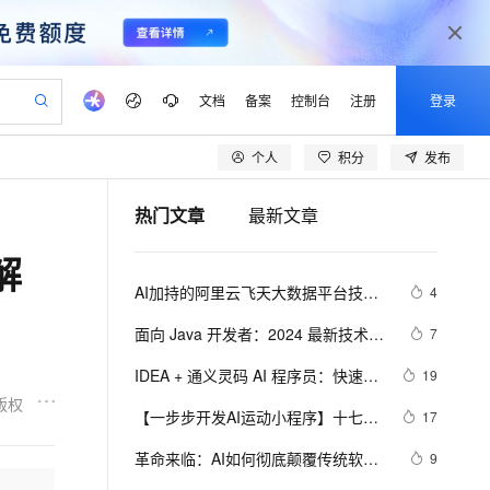
文档
备案
控制台
注册
登录
个人
积分
发布
验
作计划
器
AI 活动
专业服务
服务伙伴合作计划
开发者社区
加入我们
产品动态
服务平台百炼
阿里云 OPC 创新助力计划
热门文章
最新文章
一站式生成采购清单，支持单品或批量购买
io：打造专属 AI 语音助手
S产品伙伴计划（繁花）
峰会
CS
造的大模型服务与应用开发平台
一句话生成原生可编辑精美 PPT 文稿
AI 生产力先锋
Al MaaS 服务伙伴赋能合作
域名
博文
Careers
至高可申请百万元
Qwen3.8-Max 模型上线
解
开启高性价比 AI 编程新体验
弹性可伸缩的云计算服务
Qwen-Audio-3.0-Realtime 端到端实时语音角色扮演
输入一句话想法, 轻松生成专业的 PPT
先锋实践拓展 AI 生产力的边界
Token 补贴，五大权
计划
海大会
伙伴信用分合作计划
商标
问答
社会招聘
AI加持的阿里云飞天大数据平台技术
4
益加速 OPC 成功
eek-V4-Pro
SS
一键部署幻兽帕鲁游戏服务器
飞天发布时刻
HOT
Open Search 向量检索版支
划
备案
电子书
校园招聘
揭秘
pSeek-V4-Pro
视频创作，一键激活电商全链路生产力
稳定、安全、高性价比、高性能的云存储服务
一键购买专属联机服务器，轻松开启游戏
所见，即是所愿
持视频检索 Pipeline 功能
更多支持
面向 Java 开发者：2024 最新技术栈
7
划
公司注册
镜像站
视频生成
语音识别与合成
下 Java 与 AI/ML 融合的实操详尽指
专属 QwenPaw
漫剧工坊：一站式动画创作平台
AI 实训营
HOT
应用身份服务 (IDaaS)
IDEA + 通义灵码 AI 程序员：快速构
19
合作伙伴培训与认证
南
划
上云迁移
站生成，高效打造优质广告素材
全接入的云上超级电脑
从聊天伙伴进化为能主动干活的本地数字员工
快速生产连贯的高质量长漫剧
从基础到进阶，Agent 创客手把手教你
OpenClaw 管理能力上线
建 DDD 后端工程模板
版权
lScope
我要反馈
e-1.1-T2V
Qwen3-TTS-Flash
【一步步开发AI运动小程序】十七、
17
查询合作伙伴
n Alibaba Cloud ISV 合作
代维服务
建企业门户网站
10 分钟搭建微信、支付宝小程序
MaxCompute MaxFrame 提
如何识别用户上传视频中的人体、运
畅细腻的高质量视频
离线语音合成大模型，多语言方言自适应，低延迟高稳定
创新加速
革命来临：AI如何彻底颠覆传统软件
ope
登录合作伙伴管理后台
9
我要建议
站，无忧落地极速上线
以可视化方式快速构建移动和 PC 门户网站
国内短信简单易用，安全可靠，秒级触达，全球覆盖200+国家和地区。
高效部署网站，快速应用到小程序
供自动弹性内存功能
动、动作、姿态？
开发的每一个环节