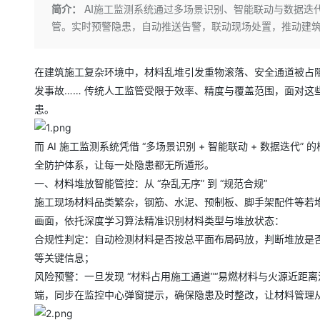
存储
天池大赛
Qwen3.7-Plus
简介：
AI施工监测系统通过多场景识别、智能联动与数据迭
云解析DNS
解决方案免费试用 新老
电子合同
管。实时预警隐患，自动推送告警，联动现场处置，推动建筑安
最高领取价值200元试用
能看、能想、能动手的多模
安全
网络与CDN
AI 算法大赛
畅捷通
大数据开发治理平台 Data
AI 产品 免费试用
网络
安全
云开发大赛
Qwen3-VL-Plus
Tableau 订阅
1亿+ 大模型 tokens 和 
在建筑施工复杂环境中，材料乱堆引发重物滚落、安全通道被占
可观测
入门学习赛
中间件
AI空中课堂在线直播课
发事故…… 传统人工监管受限于效率、精度与覆盖范围，面对这
云防火墙
140+云产品 免费试用
患。
上云与迁云
云原生的云上边界网络安全
产品新客免费试用，最长1
数据库
生态解决方案
大模型服务
企业出海
大模型ACA认证体验
大数据计算
而 AI 施工监测系统凭借 “多场景识别 + 智能联动 + 数据
助力企业全员 AI 认知与能
行业生态解决方案
全防护体系，让每一处隐患都无所遁形。
千问AI平台-Token Plan
政企业务
媒体服务
一、材料堆放智能管控：从 “杂乱无序” 到 “规范合规”
开发者生态解决方案
施工现场材料品类繁杂，钢筋、水泥、预制板、脚手架配件等若堆
企业服务与云通信
千问AI平台-模型体验
AI 开发和 AI 应用解决
画面，依托深度学习算法精准识别材料类型与堆放状态：
在线体验全尺寸、多种模态
域名与网站
合规性判定：自动检测材料是否按总平面布局码放，判断堆放是
Happy 系列大模型
等关键信息；
终端用户计算
风险预警：一旦发现 “材料占用施工通道”“易燃材料与火源近距
Serverless
端，同步在监控中心弹窗提示，确保隐患及时整改，让材料管理从 “
开发工具