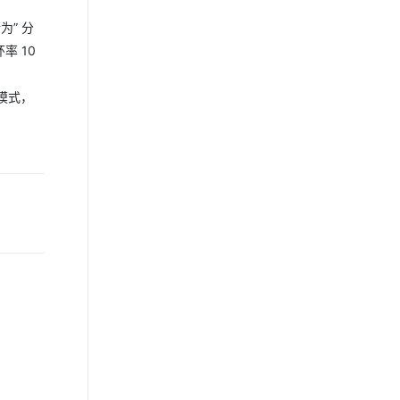
” 分
 10
模式，