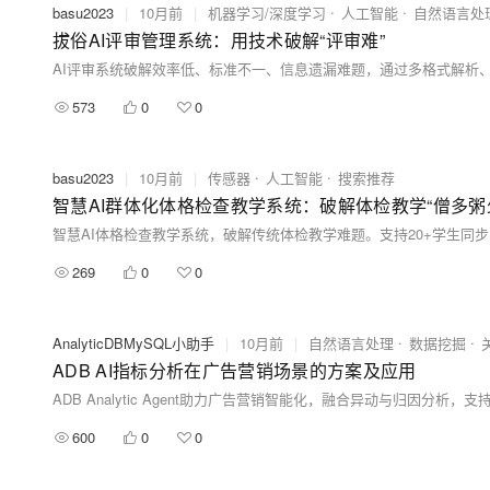
basu2023
|
10月前
|
机器学习/深度学习
人工智能
自然语言处
拔俗AI评审管理系统：用技术破解“评审难”
AI评审系统破解效率低、标准不一、信息遗漏难题，通过多格式解析
573
0
0
basu2023
|
10月前
|
传感器
人工智能
搜索推荐
智慧AI群体化体格检查教学系统：破解体检教学“僧多粥
269
0
0
AnalyticDBMySQL小助手
|
10月前
|
自然语言处理
数据挖掘
ADB AI指标分析在广告营销场景的方案及应用
600
0
0