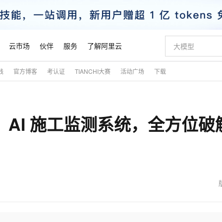
云市场
伙伴
服务
了解阿里云
践
官方博客
考认证
TIANCHI大赛
活动广场
下载
AI 特惠
数据与 API
成为产品伙伴
企业增值服务
最佳实践
价格计算器
AI 场景体
基础软件
产品伙伴合
阿里云认证
市场活动
配置报价
大模型
自助选配和估算价格
新方式
睿译宝，AI翻译排版一步到位
智启 AI 普惠权益
产品生态集成认证中心
企业支持计划
云上春晚
域名与网站
千问官方 MaaS 平台，为开发者和 Agent 而生，新用户赠送 1 亿 + tokens 额度
Qwen Aud
AI Coding
阿里云Maa
2026 阿里云
云服务器 E
为企业打
数据集
Windows
大模型认证
模型
NEW
NEW
！AI 施工监测系统，全方位破
交付可用成果
值低价云产品抢先购
上传文档即自动完成翻译和格式还原
至高享 1亿+免费 tokens，加速 Al 应用落地
提供智能易用的域名与建站服务
智能编程，一键
安全可靠、
产品生态伙伴
专家技术服务
云上奥运之旅
弹性计算合作
阿里云中企出
手机三要素
宝塔 Linux
全部认证
价格优势
有专属领域专家
GLM-5.2：长任务时代开源旗舰模型
阿里云 OPC 创新助力计划
千问大模型
即刻拥有 DeepS
AI 电商营销
对象存储 O
大模型
产品生态伙伴工作台
企业增值服务台
云栖战略参考
云存储合作计
云栖大会
身份实名认证
CentOS
训练营
推动算力普惠，释放技术红利
最高返9万
多领域专家智能体,一键组建 AI 虚拟交付团队
快速构建应用程序和网站，即刻迈出上云第一步
至高百万元 Token 补贴，加速一人公司成长
多元化、高性能、安全可靠的大模型服务
真正可用的 1M 上下文,一次完成代码全链路开发
轻松解锁专属 Dee
从图文生成到
云上的中国
数据库合作计
活动全景
短信
Docker
图片和
站式影视创作平台
Hermes Agent，打造自进化智能体
Token Plan 模型订阅计划
数字证书管理服务（原SSL证书）
5 分钟轻松部署
AI 广告创作
无影云电脑
企业成长
NEW
信息公告
看见新力量
云网络合作计
OCR 文字识别
JAVA
证享300元代金券
可视化编排打通从文字构思到成片全链路闭环
全托管，含MySQL、PostgreSQL、SQL Server、MariaDB多引擎
自主进化，持久记忆，越用越聪明
Qwen3.8-Max 首发尝鲜，限时加量 10 倍，夜间低至2折
实现全站HTTPS，呈现可信的WEB访问
图文、视频一
随时随地安
魔搭 Mode
Kimi-K3
HappyHors
NEW
loud
服务实践
官网公告
金融模力时刻
Salesforce O
版
发票查验
全能环境
Claude Code + GStack 打造工程团队
千问办公，限时限量积分加倍
Qoder
低代码高效构
AI 建站
短信服务
型
NEW
作计划
Kimi 最新旗舰模型，长程编程与推理利器
让文字生成流
计划
创新中心
魔搭 ModelSc
健康状态
理服务
让AI从“聊天伙伴”进化为能干活的“数字员工”
安装技能 GStack，拥有专属 AI 工程团队
你的AI工作搭子，覆盖日常办公高频场景
面向真实软件的智能体编程平台
0 代码专业建
客户案例
天气预报查询
操作系统
态合作计划