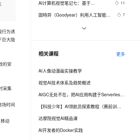
安全
AI计算机视觉笔记七：基于
我要投诉
e-1.1-I2V
Cosyvoice-V3-Flash
11
监
PolarDB
上云场景组合购
Milvus 弹性伸缩功能新增节
伴
mediapipe的虚拟鼠标控制
漫剧创作，剧本、分镜、视频高效生成
100%兼容MySQL、PostgreSQL，兼容Oracle，支持集中和分布式
覆盖90%+业务场景，专享组合折扣价
点支持范围
畅自然，细节丰富
高表现力语音合成大模型，语音克隆听感自然
VPN
固特异（Goodyear）利用人工智能和
7
物联网实现数字化转型的惊人方式
ernetes 版 ACK
云聚AI 严选权益
AI 原生数据库服务发布
SSL 证书
 AI产品经理的技术必修课：从工具应
14
2V
Fun-ASR
，一键激活高效办公新体验
理容器应用的 K8s 服务
精选AI产品，从模型到应用全链提效
Agent 数据网关
规行为诱
用到系统设计  
文戏情感细腻自然，动作戏激烈拳拳到肉，实现更强表演能力
支持中英文自由切换，具备更强的噪声鲁棒性
堡垒机
89.4K star！这个开源LLM应用开发平
7
下巨大隐
AI 用量加速计划
云原生数据库 PolarDB
台，让你轻松构建AI工作流！
防火墙
、识别商机，让客服更高效、服务更出色。
ModelScope联手OpenDataLab：直
新老同享，达量后返
Agentic Database 发布
11
相关课程
更多
接调用7000+开源数据集，赋能AI模
主机安全
应用
高效的安
型加速研发
AI人像动漫画实操教学
千问办公
NEW
AI 应用及服务市场
的智能体编程平台
一站式AI生产力平台
视觉AI技术体系及趋势概述
时采集
AI 应用
伶鹊
AIGC无处不在，把AI应用构建于Serverless之上
企业级人与Agent协作平台，接入和调度多个数字员工
智能客服平台，对话机器人、对话分析、智能外呼
大模型
进场时间
【科技少年】AI领航员探索教程（赛前训练）
大模型服务平台百炼 - 全妙
自然语言处理
达摩院视觉AI精品课
应用创作平台
多模态内容创作工具，已接入 DeepSeek
员移动
数据标注
AI开发者的Docker实践
机器学习