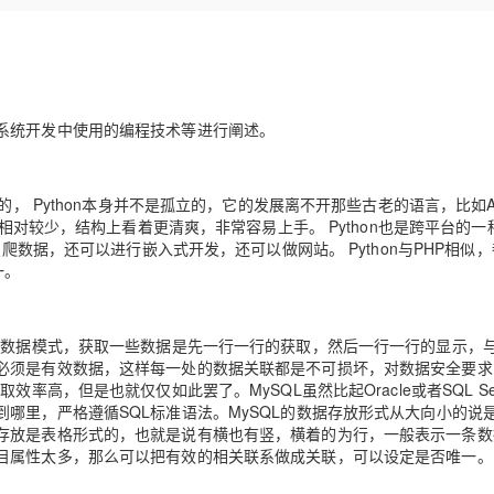
Deepseek-v4-pro
HappyHors
同享
万小智 AI 建站低至 15元/月
Qoder CN
AI 短剧/漫剧
云原生数据库 
快递物流查询
WordPress
成为服务伙
高校合作
点，立即开启云上创新
覆盖公网/内网、递归/权威、移动APP等全场景解析服务
送.CN域名，送备案服务码
基于千问大模型等，支持代码智能生成、研发智能问答
AI助力短剧
态智能体模型
旗舰 MoE 大模型，百万上下文与顶尖推理能力
图生视频，流
Ubuntu
服务生态伙伴
云工开物
企业应用
Works
Night Plan 支持 Qwen 3.8-Max
云原生大数据计算服务 MaxCompute
AI 办公
容器服务 Kub
NEW
GLM-5.2
Wan2.7-T
Red Hat
30+ 款产品免费体验
Data Agent 驱动的一站式 Data+AI 开发治理平台
夜间 5 折，Qwen/Meoo/TokenPlan 客户专享
面向分析的企业级SaaS模式云数据仓库
AI智能应用
提供一站式管
科研合作
视觉 Coding、空间感知、多模态思考等全面升级
1M上下文，专为长程任务能力而生
系统开发中使用的编程技术等进行阐述。
ERP
堂（旗舰版）
SUSE
智能客服
CRM
防护产品
2个月
自动承接线索
建站小程序
的， Python本身并不是孤立的，它的发展离不开那些古老的语言，比如A
OA 办公系统
AI 应用构建
大模型原生
字相对较少，结构上看着更清爽，非常容易上手。 Python也是跨平台的一
力提升
虫爬数据，还可以进行嵌入式开发，还可以做网站。 Python与PHP相似
财税管理
模板建站
Qoder
大模型服务平台百炼-应用模版
HOT
NEW
一。
面向真实软件
个人版上线、团队版降价；千问3.8-Max首发发尝鲜
丰富多元化的应用模版和解决方案
400电话
定制建站
万有无界
大模型服务平台百炼-智能体
方案
广告营销
模板小程序
式数据模式，获取一些数据是先一行一行的获取，然后一行一行的显示，
的模型效果
灵活可视化地构建企业级 Agent
必须是有效数据，这样每一处的数据关联都是不可损坏，对数据安全要求
定制小程序
高，但是也就仅仅如此罢了。MySQL虽然比起Oracle或者SQL Ser
秒悟
人工智能平台 PAI
APP 开发
哪里，严格遵循SQL标准语法。MySQL的数据存放形式从大向小的说
云端极速 AI 
新一代 AI 视频生成模型，深度适配广告营销等场景
AI Native 的算法工程平台，一站式完成建模、训练、推理服务部署
存放是表格形式的，也就是说有横也有竖，横着的为行，一般表示一条数
建站系统
目属性太多，那么可以把有效的相关联系做成关联，可以设定是否唯一。