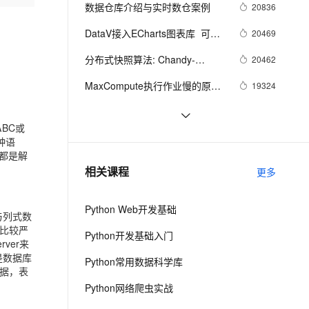
安全
我要投诉
e-1.1-I2V
Cosyvoice-V3-Flash
数据仓库介绍与实时数仓案例
20836
PolarDB
上云场景组合购
Milvus 弹性伸缩功能新增节
伴
漫剧创作，剧本、分镜、视频高效生成
100%兼容MySQL、PostgreSQL，兼容Oracle，支持集中和分布式
覆盖90%+业务场景，专享组合折扣价
点支持范围
畅自然，细节丰富
高表现力语音合成大模型，语音克隆听感自然
VPN
DataV接入ECharts图表库  可视
20469
化利器强强联手
ernetes 版 ACK
云聚AI 严选权益
AI 原生数据库服务发布
SSL 证书
分布式快照算法: Chandy-
2V
Fun-ASR
20462
，一键激活高效办公新体验
理容器应用的 K8s 服务
精选AI产品，从模型到应用全链提效
Agent 数据网关
Lamport
文戏情感细腻自然，动作戏激烈拳拳到肉，实现更强表演能力
支持中英文自由切换，具备更强的噪声鲁棒性
堡垒机
MaxCompute执行作业慢的原因
19324
AI 用量加速计划
云原生数据库 PolarDB
排查
防火墙
、识别商机，让客服更高效、服务更出色。
新老同享，达量后返
Agentic Database 发布
Kibana：数据分析的可视化利器
16086
BC或
主机安全
应用
独家专访阿里集团副总裁贾扬
14948
种语
清：我为什么选择加入阿里巴
，都是解
千问办公
NEW
【玩转数据系列六】文本分析算
14940
AI 应用及服务市场
相关课程
巴？
更多
的智能体编程平台
一站式AI生产力平台
法实现新闻自动分类
AI 应用
伶鹊
Python Web开发基础
与列式数
企业级人与Agent协作平台，接入和调度多个数字员工
智能客服平台，对话机器人、对话分析、智能外呼
大模型
比较严
Python开发基础入门
ver来
大模型服务平台百炼 - 全妙
自然语言处理
是数据库
Python常用数据科学库
应用创作平台
多模态内容创作工具，已接入 DeepSeek
据，表
数据标注
Python网络爬虫实战
机器学习