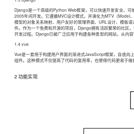
大模型解决方案
Django是一个高级的Python Web框架，可以快速开发安全、
迁移与运维管理
2005年间开发。它遵循MVC设计模式，并演化为MTV（Model、
快速部署 Dify，高效搭建 
模型的对象关系映射、用户友好的管理界面、URL设计、模板语
专有云
件。作为一个免费和开源的项目，Django拥有活跃繁荣的社
开发过程。Django已被广泛应用于构建各种类型的网站，从
10 分钟在聊天系统中增加
1.4 vue
Vue是一套用于构建用户界面的渐进式JavaScript框架，自底
组件。这种模式不仅提高了代码的复用率，也使得代码更易于维
2 功能实现