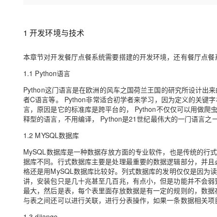
存储
天池大赛
Qwen3.7-Plus
云解析DNS
解决方案免费试用 新老
电子合同
最高领取价值200元试用
能看、能想、能动手的多模
安全
网络与CDN
AI 算法大赛
畅捷通
1 开发环境与技术
大数据开发治理平台 Data
AI 产品 免费试用
网络
安全
云开发大赛
Qwen3-VL-Plus
Tableau 订阅
1亿+ 大模型 tokens 和 
本章节对开发餐厅点餐系统需要搭建的开发环境，还有餐厅点餐
可观测
入门学习赛
中间件
AI空中课堂在线直播课
云防火墙
140+云产品 免费试用
1.1 Python语言
上云与迁云
云原生的云上边界网络安全
产品新客免费试用，最长1
数据库
生态解决方案
Python这门语言是在欧洲的风车之国荷兰王国的研究所设计出来
大模型服务
企业出海
大模型ACA认证体验
者C语言等。 Python非常适合初学者来学习，因为定义的关键
大数据计算
助力企业全员 AI 认知与能
言，原因是它的标准库是跨平台的， Python不仅仅可以用做爬
行业生态解决方案
千问AI平台-Token Plan
政企业务
释型的语言，不用编译， Python是21世纪最伟大的一门语言之
媒体服务
开发者生态解决方案
1.2 MYSQL数据库
企业服务与云通信
千问AI平台-模型体验
AI 开发和 AI 应用解决
MySQL数据库是一种数据存放方面的专业软件，也是传统的行
在线体验全尺寸、多种模态
域名与网站
据库不同。行式数据库主要是处理最重要的数据逻辑部分，并且
格还是用MySQL数据库比较好。列式数据库的发明仅仅是因为读取效率
Happy 系列大模型
终端用户计算
讲，安装包只是几十兆甚至几百兆，有点小，但是功能并不会弱到
最大，然后是表，每个表里面存放数据是有一定的规则的，数据
Serverless
与表之间还可以进行关联，进行分表操作，如果一条数据相关项
1.3 djiango
开发工具