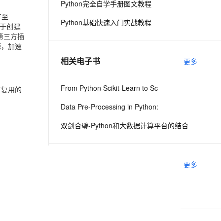
Python完全自学手册图文教程
年至
Python基础快速入门实战教程
用于创建
息提取
与 AI 智能体进行实时音视频通话
第三方插
从文本、图片、视频中提取结构化的属性信息
构建支持视频理解的 AI 音视频实时通话应用
源，加速
t.diy 一步搞定创意建站
构建大模型应用的安全防护体系
相关电子书
更多
通过自然语言交互简化开发流程,全栈开发支持
通过阿里云安全产品对 AI 应用进行安全防护
From Python Scikit-Learn to Sc
可复用的
Data Pre-Processing in Python:
双剑合璧-Python和大数据计算平台的结合
推荐镜像
更多
python-release