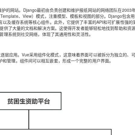
可维护的网站。
Django最初由负责创建和维护报纸网站的网络团队在2003
Template、View）模式，注重模型、模板和视图的部分。Django包含
AI 应用
10分钟微调：让0.6B模型媲美235B模
多模态数据信
言以及缓存系统等核心组件。此外，它提供了丰富的API和可扩展性强的
型
依托云原生高可用架构,实现Dify私有化部署
区，提供了大量的文档和解决方案。这使得开发者能够轻松地找到帮助和资
用1%尺寸在特定领域达到大模型90%以上效果
内容管理系统到社交网络，体现了其通用性和灵活性。
一个 AI 助手
超强辅助，Bol
即刻拥有 DeepSeek-R1 满血版
在企业官网、通讯软件中为客户提供 AI 客服
多种方案随心选，轻松解锁专属 DeepSeek
向上逐层应用。
Vue采用组件化模式，这意味着界面可以被拆分为独立的、
护和管理。组件间可以相互嵌套，形成一个完整的用户界面。