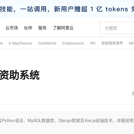
云市场
伙伴
服务
了解阿里云
nk
E-MapReduce
DataWorks
Elasticsearch
PAI
智能搜索推荐
Mi
AI 特惠
数据与 API
成为产品伙伴
企业增值服务
最佳实践
价格计算器
AI 场景体
基础软件
产品伙伴合
阿里云认证
市场活动
配置报价
大模型
自助选配和估算价格
新方式
睿译宝，AI翻译排版一步到位
智启 AI 普惠权益
产品生态集成认证中心
企业支持计划
云上春晚
域名与网站
千问官方 MaaS 平台，为开发者和 Agent 而生，新用户赠送 1 亿 + tokens 额度
AI Coding
阿里云Maa
2026 阿里云
云服务器 E
为企业打
数据集
Windows
大模型认证
模型
NEW
生资助系统
交付可用成果
值低价云产品抢先购
上传文档即自动完成翻译和格式还原
至高享 1亿+免费 tokens，加速 Al 应用落地
提供智能易用的域名与建站服务
智能编程，一键
安全可靠、
产品生态伙伴
专家技术服务
云上奥运之旅
弹性计算合作
阿里云中企出
手机三要素
宝塔 Linux
全部认证
价格优势
有专属领域专家
GLM-5.2：长任务时代开源旗舰模型
阿里云 OPC 创新助力计划
千问大模型
即刻拥有 DeepS
AI 电商营销
对象存储 O
大模型
产品生态伙伴工作台
企业增值服务台
云栖战略参考
云存储合作计
云栖大会
身份实名认证
CentOS
训练营
推动算力普惠，释放技术红利
最高返9万
多领域专家智能体,一键组建 AI 虚拟交付团队
快速构建应用程序和网站，即刻迈出上云第一步
至高百万元 Token 补贴，加速一人公司成长
多元化、高性能、安全可靠的大模型服务
真正可用的 1M 上下文,一次完成代码全链路开发
轻松解锁专属 Dee
从图文生成到
云上的中国
数据库合作计
活动全景
短信
Docker
图片和
站式影视创作平台
Hermes Agent，打造自进化智能体
Token Plan 模型订阅计划
数字证书管理服务（原SSL证书）
5 分钟轻松部署
AI 广告创作
无影云电脑
企业成长
NEW
信息公告
看见新力量
云网络合作计
OCR 文字识别
JAVA
证享300元代金券
可视化编排打通从文字构思到成片全链路闭环
全托管，含MySQL、PostgreSQL、SQL Server、MariaDB多引擎
自主进化，持久记忆，越用越聪明
Qwen3.8-Max 首发尝鲜，限时加量 10 倍，夜间低至2折
实现全站HTTPS，呈现可信的WEB访问
图文、视频一
随时随地安
魔搭 Mode
Kimi-K3
HappyHors
NEW
loud
服务实践
官网公告
金融模力时刻
Salesforce O
版
发票查验
全能环境
Claude Code + GStack 打造工程团队
千问办公，限时限量积分加倍
Qoder
低代码高效构
AI 建站
短信服务
hon语言、MySQL数据库、Django框架及Vue.js前端技术，详细说
型
NEW
作计划
Kimi 最新旗舰模型，长程编程与推理利器
让文字生成流
计划
创新中心
魔搭 ModelSc
健康状态
理服务
让AI从“聊天伙伴”进化为能干活的“数字员工”
安装技能 GStack，拥有专属 AI 工程团队
你的AI工作搭子，覆盖日常办公高频场景
面向真实软件的智能体编程平台
0 代码专业建
客户案例
天气预报查询
操作系统
态合作计划