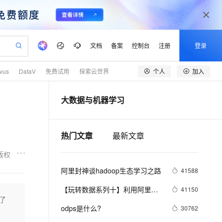
文档
备案
控制台
注册
登录
个人
加入
lvus
DataV
免费试用
探索云世界
验
作计划
器
AI 活动
专业服务
服务伙伴合作计划
开发者社区
加入我们
产品动态
服务平台百炼
阿里云 OPC 创新助力计划
大数据与机器学习
一站式生成采购清单，支持单品或批量购买
S产品伙伴计划（繁花）
峰会
CS
造的大模型服务与应用开发平台
Qwen Audio：打造专属 AI 语音助手
一句话生成原生可编辑精美 PPT 文稿
AI 生产力先锋
Al MaaS 服务伙伴赋能合作
域名
博文
Careers
NEW
至高可申请百万元
Qwen3.8-Max 模型上线
开启高性价比 AI 编程新体验
弹性可伸缩的云计算服务
Qwen-Audio-3.0-Realtime 端到端实时语音角色扮演
输入一句话想法, 轻松生成专业的 PPT
先锋实践拓展 AI 生产力的边界
Token 补贴，五大权
计划
海大会
伙伴信用分合作计划
商标
问答
社会招聘
热门文章
最新文章
益加速 OPC 成功
eek-V4-Pro
SS
一键部署幻兽帕鲁游戏服务器
飞天发布时刻
HOT
Open Search 向量检索版支
划
备案
电子书
校园招聘
pSeek-V4-Pro
视频创作，一键激活电商全链路生产力
稳定、安全、高性价比、高性能的云存储服务
一键购买专属联机服务器，轻松开启游戏
所见，即是所愿
持视频检索 Pipeline 功能
更多支持
版权
划
公司注册
镜像站
视频生成
语音识别与合成
专属 QwenPaw
漫剧工坊：一站式动画创作平台
AI 实训营
HOT
应用身份服务 (IDaaS)
阿里封神谈hadoop生态学习之路
41588
合作伙伴培训与认证
划
上云迁移
站生成，高效打造优质广告素材
全接入的云上超级电脑
从聊天伙伴进化为能主动干活的本地数字员工
快速生产连贯的高质量长漫剧
从基础到进阶，Agent 创客手把手教你
OpenClaw 管理能力上线
lScope
我要反馈
e-1.1-T2V
Qwen3-TTS-Flash
【玩转数据系列十】利用阿里云
41150
查询合作伙伴
n Alibaba Cloud ISV 合作
代维服务
建企业门户网站
10 分钟搭建微信、支付宝小程序
明了
MaxCompute MaxFrame 提
机器学习在深度学习框架下实现
畅细腻的高质量视频
离线语音合成大模型，多语言方言自适应，低延迟高稳定
创新加速
ope
odps是什么?
登录合作伙伴管理后台
我要建议
30762
站，无忧落地极速上线
以可视化方式快速构建移动和 PC 门户网站
国内短信简单易用，安全可靠，秒级触达，全球覆盖200+国家和地区。
高效部署网站，快速应用到小程序
供自动弹性内存功能
智能图片分类