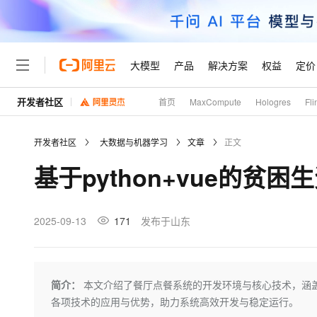
大模型
产品
解决方案
权益
定价
开发者社区
首页
MaxCompute
Hologres
Fli
大模型
产品
解决方案
权益
定价
云市场
伙伴
服务
了解阿里云
精选产品
精选解决方案
普惠上云
产品定价
精选商城
成为销售伙伴
售前咨询
为什么选择阿里云
千问AI平台
开发者社区
大数据与机器学习
文章
正文
了解云产品的定价详情
大模型服务平台百炼
千问办公，解锁你的工作
普惠上云 官方力荐
分销伙伴
在线服务
网站建设
什么是云计算
大
基于python+vue的贫困
大模型服务与应用平台
企业级Agent产品，直接
云服务器38元/年起，超
咨询伙伴
多端小程序
技术领先
云上成本管理
售后服务
轻量应用服务器
Agency Agents：拥
官方推荐返现计划
大模型
精选产品
精选解决方案
Salesforce 国际版订阅
稳定可靠
管理和优化成本
推荐新用户得奖励，单订单
销售伙伴合作计划
2025-09-13
171
发布于山东
自助服务
友盟天域
安全合规
人工智能与机器学习
AI
文本生成
云数据库 RDS
HappyHorse 打造一
云工开物
无影生态合作计划
在线服务
观测云
分析师报告
高校专属算力普惠，学生认
计算
互联网应用开发
Qwen3.8-Max
HOT
Salesforce On Alibaba C
工单服务
Tuya 物联网平台阿里云
研究报告与白皮书
人工智能平台 PAI
快速拥有专属 OpenClaw
简介：
本文介绍了餐厅点餐系统的开发环境与核心技术，涵盖Pyt
大模
Consulting Partner 合
大数据
容器
智能体时代全能旗舰模型
免费试用
短信专区
一站式AI开发、训练和推
各项技术的应用与优势，助力系统高效开发与稳定运行。
蓝凌 OA
AI 大模型销售与服务生
现代化应用