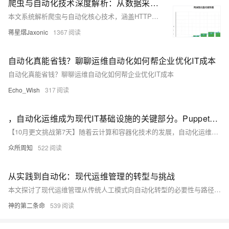
爬虫与自动化技术深度解析：从数据采集到智能运维的完整实战指南
本文系统解析爬虫与自动化核心技术，涵盖HTTP请求、数据解析、分布式架构及反爬策略，结合Scrapy、Selenium等框架实战，助力构建高效、稳定、合规的数据采集系统。
蒋星熠Jaxonic
1367
自动化真能省钱？聊聊运维自动化如何帮企业优化IT成本
自动化真能省钱？聊聊运维自动化如何帮企业优化IT成本
Echo_Wish
317
，自动化运维成为现代IT基础设施的关键部分。Puppet是一款强大的自动化运维工具
【10月更文挑战第7天】随着云计算和容器化技术的发展，自动化运维成为现代IT基础设施的关键部分。Puppet是一款强大的自动化运维工具，通过定义资源状态和关系，确保系统始终处于期望配置状态。本文介绍Puppet的基本概念、安装配置及使用示例，帮助读者快速掌握Puppet，实现高效自动化运维。
众所周知
522
从实践到自动化：现代运维管理的转型与挑战
本文探讨了现代运维管理从传统人工模式向自动化转型的必要性与路径，分析了传统运维的痛点，如效率低、响应慢、依赖经验等问题，并介绍了自动化运维在提升效率、降低成本、增强系统稳定性与安全性方面的优势。结合技术工具与实践案例，文章展示了企业如何通过自动化实现运维升级，推动数字化转型，提升业务竞争力。
神的第二条命
539