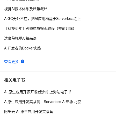
工的抵触情绪
视觉AI技术体系及趋势概述
SharePoint自动化系列——Set MMS field value using 
575
9
AIGC无处不在，把AI应用构建于Serverless之上
PowerShell.
Python办公自动化实战：手把手教你打造智能邮件发送
10
10
【科技少年】AI领航员探索教程（赛前训练）
工具
达摩院视觉AI精品课
AI开发者的Docker实践
查看更多
相关电子书
AI 原生应用开源开发者沙龙·上海站电子书
AI原生应用开发实战营—Serverless AI专场·北京
阿里云 AI 原生应用开发实战营