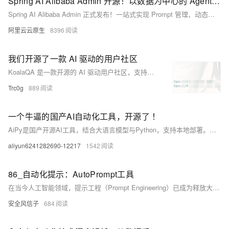
Spring AI Alibaba Admin 开源！以数据为中心的 Agent 开发平台
Spring AI Alibaba Admin 正式发布！一站式实现 Prompt 管理、动态热更新、评测集构建、自动化评估与全链路可观测，助力企业高效构建可信赖的 AI Agent 应用。开源共建，现已上线！
阿里云云原生
8396
我们开源了一款 AI 驱动的用户社区
KoalaQA 是一款开源的 AI 驱动用户社区，支持智能问答、语义搜索、自动运营与辅助创作，助力企业降低客服成本，提升响应效率与用户体验。一键部署，灵活接入大模型，快速构建专属售后服务社区。
Trc0g
889
一个牛逼的国产AI自动化工具，开源了 ！
AiPy是国产开源AI工具，结合大语言模型与Python，支持本地部署。用户只需用自然语言描述需求，即可自动生成并执行代码，轻松实现数据分析、清洗、可视化等任务，零基础也能玩转编程，被誉为程序员的智能助手。
aliyun6241282690-12217
1542
86_自动化提示：AutoPrompt工具
在当今人工智能领域，提示工程（Prompt Engineering）已成为释放大语言模型（LLM）潜能的关键技术。随着LLM规模和能力的不断增长，如何设计高效、精确的提示词成为研究和应用的焦点。然而，传统的手工提示工程面临着巨大挑战
安全风信子
684