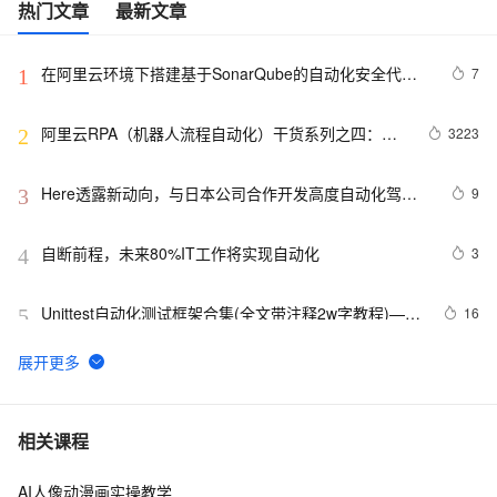
热门文章
最新文章
在阿里云环境下搭建基于SonarQube的自动化安全代码
7
1
检测平台
阿里云RPA（机器人流程自动化）干货系列之四：阿
3223
2
里云RPA产品架构
Here透露新动向，与日本公司合作开发高度自动化驾驶
9
3
技术
自断前程，未来80%IT工作将实现自动化
3
4
Unittest自动化测试框架合集(全文带注释2w字教程)——
16
5
从0到1学会unittest框架
DevOps实践：持续集成与持续部署（CI/CD）的自动化
11
6
之路
web自动化测试-playwright工具5分钟上手
6
7
相关课程
AI人像动漫画实操教学
逾半数全球商业领袖认同智能自动化，但首先要解决员
683
8