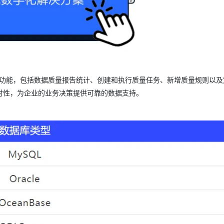
AI 应用
10分钟微调：让0.6B模型媲美235B模
多模态数据信
型
依托云原生高可用架构,实现Dify私有化部署
用1%尺寸在特定领域达到大模型90%以上效果
一个 AI 助手
超强辅助，Bol
即刻拥有 DeepSeek-R1 满血版
在企业官网、通讯软件中为客户提供 AI 客服
多种方案随心选，轻松解锁专属 DeepSeek
管理功能，包括数据质量报告统计、创建和执行质量任务、新增质量规则以
时性，为企业的业务决策提供可靠的数据支持。