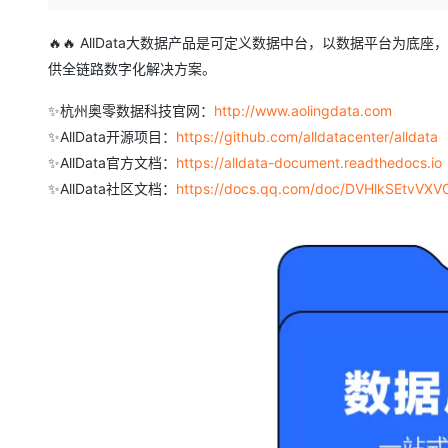
存储
天池大赛
Qwen3.7-Plus
云解析DNS
解决方案免费试用 新老
电子合同
最高领取价值200元试用
能看、能想、能动手的多模
安全
网络与CDN
🔥🔥 AllData大数据产品是可定义数据中台，以数据平台
AI 算法大赛
畅捷通
供全链路数字化解决方案。
大数据开发治理平台 Data
AI 产品 免费试用
网络
安全
云开发大赛
Qwen3-VL-Plus
Tableau 订阅
1亿+ 大模型 tokens 和 
✨杭州奥零数据科技官网：
http://www.aolingdata.com
可观测
入门学习赛
中间件
AI空中课堂在线直播课
✨AllData开源项目：
https://github.com/alldatacenter/alldata
云防火墙
140+云产品 免费试用
上云与迁云
云原生的云上边界网络安全
产品新客免费试用，最长1
✨AllData官方文档：
数据库
https://alldata-document.readthedocs.io
生态解决方案
✨AllData社区文档：
https://docs.qq.com/doc/DVHlkSEtvVXV
大模型服务
企业出海
大模型ACA认证体验
大数据计算
助力企业全员 AI 认知与能
行业生态解决方案
千问AI平台-Token Plan
政企业务
媒体服务
开发者生态解决方案
企业服务与云通信
千问AI平台-模型体验
AI 开发和 AI 应用解决
在线体验全尺寸、多种模态
域名与网站
Happy 系列大模型
终端用户计算
Serverless
开发工具