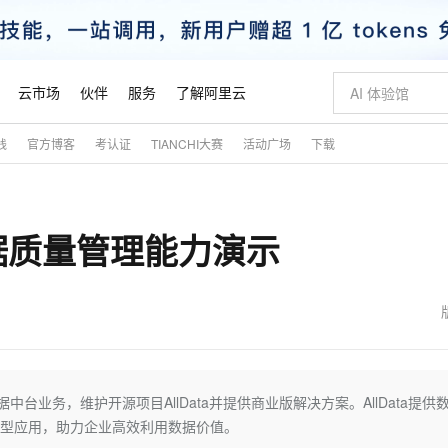
云市场
伙伴
服务
了解阿里云
践
官方博客
考认证
TIANCHI大赛
活动广场
下载
AI 特惠
数据与 API
成为产品伙伴
企业增值服务
最佳实践
价格计算器
AI 场景体
基础软件
产品伙伴合
阿里云认证
市场活动
配置报价
大模型
自助选配和估算价格
步到位
智启 AI 普惠权益
产品生态集成认证中心
企业支持计划
云上春晚
域名与网站
Qwen Audio：打造专属 AI 语音助手
千问官方 MaaS 平台，为开发者和 Agent 而生，新用户赠送 1 亿 + tokens 额度
一句话生成原生
AI Coding
阿里云Maa
2026 阿里云
云服务器 E
为企业打
数据集
Windows
大模型认证
模型
NEW
NEW
据质量管理能力演示
格式还原
值低价云产品抢先购
至高享 1亿+免费 tokens，加速 Al 应用落地
提供智能易用的域名与建站服务
Qwen-Audio-3.0-Realtime 端到端实时语音角色扮演
输入一句话想法,
智能编程，一键
安全可靠、
产品生态伙伴
专家技术服务
云上奥运之旅
弹性计算合作
阿里云中企出
手机三要素
宝塔 Linux
全部认证
价格优势
开源旗舰模型
即刻拥有 DeepSeek-V4-Pro
阿里云 OPC 创新助力计划
千问大模型
一键部署幻兽
AI 电商营销
对象存储 O
大模型
产品生态伙伴工作台
企业增值服务台
云栖战略参考
云存储合作计
云栖大会
身份实名认证
CentOS
训练营
推动算力普惠，释放技术红利
最高返9万
真正可用的 1M 上下文,一次完成代码全链路开发
快速构建应用程序和网站，即刻迈出上云第一步
轻松解锁专属 DeepSeek-V4-Pro
至高百万元 Token 补贴，加速一人公司成长
多元化、高性能、安全可靠的大模型服务
一键购买专属
从图文生成到
云上的中国
数据库合作计
活动全景
短信
Docker
图片和
自进化智能体
5 分钟轻松部署专属 QwenPaw
Token Plan 模型订阅计划
数字证书管理服务（原SSL证书）
高效搭建 AI
AI 广告创作
无影云电脑
企业成长
NEW
HOT
信息公告
看见新力量
云网络合作计
OCR 文字识别
JAVA
越聪明
证享300元代金券
全托管，含MySQL、PostgreSQL、SQL Server、MariaDB多引擎
Qwen3.8-Max 首发尝鲜，限时加量 10 倍，夜间低至2折
实现全站 HTTPS，呈现可信的 Web 访问
从聊天伙伴进化为能主动干活的本地数字员工
图文、视频一
随时随地安
魔搭 Mode
Kimi-K3
HappyHors
NEW
loud
服务实践
官网公告
金融模力时刻
Salesforce O
版
发票查验
全能环境
Claude Code + GStack 打造工程团队
千问办公，限时限量积分加倍
Qoder
低代码高效构
AI 建站
短信服务
台业务，维护开源项目AllData并提供商业版解决方案。AllData提供
型
NEW
作计划
Kimi 最新旗舰模型，长程编程与推理利器
让文字生成流
计划
创新中心
魔搭 ModelSc
健康状态
理服务
让AI从“聊天伙伴”进化为能干活的“数字员工”
安装技能 GStack，拥有专属 AI 工程团队
你的AI工作搭子，覆盖日常办公高频场景
面向真实软件的智能体编程平台
0 代码专业建
模型应用，助力企业高效利用数据价值。
客户案例
天气预报查询
操作系统
态合作计划