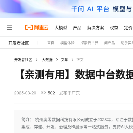
大模型
产品
解决方案
权益
定价
开发者社区
首页
模型体验
探索云世界
问产品
动手实
大模型
产品
解决方案
权益
定价
云市场
伙伴
服务
了解阿里云
精选产品
精选解决方案
普惠上云
产品定价
精选商城
成为销售伙伴
售前咨询
为什么选择阿里云
千问AI平台
开发者社区
大数据
文章
正文
了解云产品的定价详情
大模型服务平台百炼
睿译宝，AI翻译排版一
普惠上云 官方力荐
分销伙伴
在线服务
网站建设
什么是云计算
大
【亲测有用】数据中台数
大模型服务与应用平台
上传文档即自动完成翻译和
云服务器38元/年起，超
咨询伙伴
多端小程序
技术领先
云上成本管理
售后服务
轻量应用服务器
GLM-5.2：长任务时代
官方推荐返现计划
大模型
精选产品
精选解决方案
Salesforce 国际版订阅
稳定可靠
管理和优化成本
推荐新用户得奖励，单订单
销售伙伴合作计划
2025-03-20
502
发布于广东
自助服务
友盟天域
安全合规
人工智能与机器学习
AI
文本生成
云数据库 RDS
Hermes Agent，打造
云工开物
无影生态合作计划
在线服务
观测云
分析师报告
自主进化，持久记忆，越用
高校专属算力普惠，学生认
计算
互联网应用开发
Qwen3.8-Max
HOT
Salesforce On Alibaba C
工单服务
Tuya 物联网平台阿里云
研究报告与白皮书
人工智能平台 PAI
快速拥有专属 OpenClaw
简介：
杭州奥零数据科技有限公司成立于2023年，专注于数据中
大模
Consulting Partner 合
大数据
容器
智能体时代全能旗舰模型
免费试用
短信专区
一站式AI开发、训练和推
集成、存储、开发、治理及BI展示等一站式服务，支持AI大
蓝凌 OA
AI 大模型销售与服务生
现代化应用