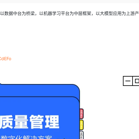
Deepseek-v4-pro
HappyHors
同享
万小智 AI 建站低至 15元/月
Qoder CN
AI 短剧/漫剧
云原生数据库 
快递物流查询
WordPress
成为服务伙
高校合作
点，立即开启云上创新
覆盖公网/内网、递归/权威、移动APP等全场景解析服务
送.CN域名，送备案服务码
基于千问大模型等，支持代码智能生成、研发智能问答
AI助力短剧
态智能体模型
旗舰 MoE 大模型，百万上下文与顶尖推理能力
图生视频，流
为底座，以数据中台为桥梁，以机器学习平台为中层框架，以大模型应用为上游
Ubuntu
服务生态伙伴
云工开物
企业应用
Works
Night Plan 支持 Qwen 3.8-Max
云原生大数据计算服务 MaxCompute
AI 办公
容器服务 Kub
NEW
GLM-5.2
Wan2.7-T
Red Hat
30+ 款产品免费体验
Data Agent 驱动的一站式 Data+AI 开发治理平台
夜间 5 折，Qwen/Meoo/TokenPlan 客户专享
面向分析的企业级SaaS模式云数据仓库
AI智能应用
提供一站式管
科研合作
视觉 Coding、空间感知、多模态思考等全面升级
1M上下文，专为长程任务能力而生
ERP
堂（旗舰版）
SUSE
智能客服
CRM
防护产品
2个月
自动承接线索
建站小程序
CdEFo
OA 办公系统
AI 应用构建
大模型原生
力提升
财税管理
模板建站
Qoder
大模型服务平台百炼-应用模版
HOT
NEW
面向真实软件
个人版上线、团队版降价；千问3.8-Max首发发尝鲜
丰富多元化的应用模版和解决方案
400电话
定制建站
万有无界
大模型服务平台百炼-智能体
方案
广告营销
模板小程序
的模型效果
灵活可视化地构建企业级 Agent
定制小程序
秒悟
人工智能平台 PAI
APP 开发
云端极速 AI 
新一代 AI 视频生成模型，深度适配广告营销等场景
AI Native 的算法工程平台，一站式完成建模、训练、推理服务部署
建站系统