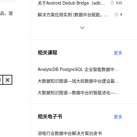
安全
关于Android Dedub Bridge（adb）
我要投诉
e-1.1-I2V
Cosyvoice-V3-Flash
535
PolarDB
上云场景组合购
伴
Qoder CN V1.7.0 发布
的使用
漫剧创作，剧本、分镜、视频高效生成
100%兼容MySQL、PostgreSQL，兼容Oracle，支持集中和分布式
覆盖90%+业务场景，专享组合折扣价
畅自然，细节丰富
高表现力语音合成大模型，语音克隆听感自然
产品，提
VPN
解决方案应用实例 |数据中台赋能，雅
9
戈尔开辟新零售“战场”
ernetes 版 ACK
云聚AI 严选权益
云安全中心 AI BAS 智能自动
SSL 证书
【LangChain系列】第一篇：文档加
15
2V
Fun-ASR
，一键激活高效办公新体验
理容器应用的 K8s 服务
精选AI产品，从模型到应用全链提效
化模拟渗透攻击产品发布
载简介及实践
文戏情感细腻自然，动作戏激烈拳拳到肉，实现更强表演能力
支持中英文自由切换，具备更强的噪声鲁棒性
堡垒机
langchain 入门指南 - 让 AI 记住你说
12
AI 用量加速计划
DataWorks ChatBI 会话支持
过的话
防火墙
、识别商机，让客服更高效、服务更出色。
解锁AI新纪元：LangChain保姆级
新老同享，达量后返
上传临时文件分析
4
相关课程
更多
RAG实战，助你抢占大模型发展趋势
主机安全
应用
红利，共赴智能未来之旅！
AnalyticDB PostgreSQL 企业智能数据中台：一站式管理数据服务资产
千问办公
NEW
AI 应用及服务市场
的智能体编程平台
一站式AI生产力平台
大数据知识图谱—钱大妈数据中台建设最佳实践
AI 应用
伶鹊
大数据知识图谱—数据中台的智能进化—阿里巴巴十二年数据平台发展历程
企业级人与Agent协作平台，接入和调度多个数字员工
智能客服平台，对话机器人、对话分析、智能外呼
大模型
大模型服务平台百炼 - 全妙
自然语言处理
相关电子书
更多
应用创作平台
多模态内容创作工具，已接入 DeepSeek
数据标注
机器学习
消电行业数据中台解决方案白皮书