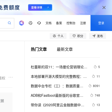
文档
备案
控制台
注册
登录
个人
积分
发布
验
作计划
器
AI 活动
专业服务
服务伙伴合作计划
开发者社区
加入我们
产品动态
服务平台百炼
阿里云 OPC 创新助力计划
热门文章
最新文章
一站式生成采购清单，支持单品或批量购买
可编辑精美 PPT 文稿
S产品伙伴计划（繁花）
峰会
CS
造的大模型服务与应用开发平台
Agency Agents：拥有专属领域专家
AI 生产力先锋
Al MaaS 服务伙伴赋能合作
域名
博文
Careers
PolarDB Agentic Database
至高可申请百万元
 轻松生成专业的 PPT
开启高性价比 AI 编程新体验
弹性可伸缩的云计算服务
先锋实践拓展 AI 生产力的边界
发布
多领域专家智能体,一键组建 AI 虚拟交付团队
Token 补贴，五大权
计划
海大会
伙伴信用分合作计划
商标
问答
社会招聘
杜蕾斯的双11：一场曼伦营销理论体
5
益加速 OPC 成功
帕鲁游戏服务器
SS
HappyHorse 打造一站式影视创作平台
飞天发布时刻
HOT
秒悟 Meoo CLI 支持一键部
划
备案
电子书
校园招聘
系与阿里云数据中台相结合的实践
联机服务器，轻松开启游戏
视频创作，一键激活电商全链路生产力
稳定、安全、高性价比、高性能的云存储服务
所见，即是所愿
署项目至阿里云账号
可视化编排打通从文字构思到成片全链路闭环
更多支持
本地部署开源大模型的完整教程：
11
版权
划
公司注册
镜像站
视频生成
语音识别与合成
LangChain + Streamlit+ Llama
 智能体与工作流应用
漫剧工坊：一站式动画创作平台
AI 实训营
Flink OSS 支持
数据中台专栏（三）：数据质量分
8091
合作伙伴培训与认证
划
上云迁移
站生成，高效打造优质广告素材
全接入的云上超级电脑
通过阿里云百炼高效搭建AI应用,助力高效开发
快速生产连贯的高质量长漫剧
从基础到进阶，Agent 创客手把手教你
AssumeRole 角色自定义
析及提升
lScope
我要反馈
e-1.1-T2V
Qwen3-TTS-Flash
ADB和Fastboot最新版的谷歌官方
748
查询合作伙伴
n Alibaba Cloud ISV 合作
代维服务
建企业门户网站
10 分钟搭建微信、支付宝小程序
数据
百炼 Qwen3.7-Flash 系列模
下载链接
畅细腻的高质量视频
离线语音合成大模型，多语言方言自适应，低延迟高稳定
创新加速
带你读《2020阿里云金融数据中台
ope
登录合作伙伴管理后台
13
我要建议
站，无忧落地极速上线
以可视化方式快速构建移动和 PC 门户网站
国内短信简单易用，安全可靠，秒级触达，全球覆盖200+国家和地区。
高效部署网站，快速应用到小程序
型发布
报告》