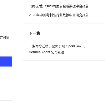
（终极版）2020阿里云金融数据中台报告
息提取
与 AI 智能体进行实时音视频通话
2020年中国乳制品行业数据中台研究报告
从文本、图片、视频中提取结构化的属性信息
构建支持视频理解的 AI 音视频实时通话应用
t.diy 一步搞定创意建站
构建大模型应用的安全防护体系
通过自然语言交互简化开发流程,全栈开发支持
通过阿里云安全产品对 AI 应用进行安全防护
下一篇
及定时执
一条命令迁移，帮你实现 OpenClaw 与
Hermes Agent 记忆互通！