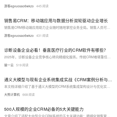
游客egvuosao6wkzo
445
销售易CRM：移动端应用与数据分析双轮驱动企业增长
销售易CRM移动端应用助力企业随时随地掌控业务全局。销售人员可实时访问客户信息、更新进展，离线模式确保网络不佳时工作不中断。实时协作功能提升团队沟通效率，移动审批加速业务流程。强大的数据分析与可视化工具提供深度洞察，支持前瞻性决策。客户行为分析精准定位需求，优化营销策略。某中型制造企业引入后，业绩提升30%，客户满意度提高25%。
游客egvuosao6wkzo
431
诊断设备企业必看！垂直医疗行业的CRM软件有哪些？
2025年，诊断设备企业竞争核心转向精细化服务。传统CRM难堪重任，垂直医疗CRM成破局关键。本文深度解析八骏医疗云等五大解决方案，揭秘如何通过设备全周期管理、代理商管控、智能耗材预警与私有化部署，构建以客户为中心的服务体系，抢占增长制高点。
骏一云
519
通义大模型与现有企业系统集成实战《CRM案例分析与安全最佳实践》
本文档详细介绍了基于通义大模型的CRM系统集成架构设计与优化实践。涵盖混合部署架构演进（新增向量缓存、双通道同步）、性能基准测试对比、客户意图分析模块、商机预测系统等核心功能实现。同时，深入探讨了安全防护体系、三级缓存架构、请求批处理优化及故障处理机制，并展示了实时客户画像生成和动态提示词工程。通过实施，显著提升客服响应速度（425%）、商机识别准确率（37%）及客户满意度（15%）。最后，规划了技术演进路线图，从单点集成迈向自主优化阶段，推动业务效率与价值持续增长。
大熊计算机
668
500人规模的企业CRM必备的5大关键能力
文章介绍了适配大中型企业CRM系统的五大关键功能：精细化销售管理、全渠道营销、PaaS定制化、AI应用及生态连接能力。以纷享销客为例，详细解析了其在销售线索管理、行为与流程精细化管理、全渠道获客、灵活定制开发、AI赋能及生态协同等方面的优势。文章指出，在数字经济浪潮下，CRM已成为企业数字化转型的核心工具，通过重构客户运营体系，助力企业提升效率、优化决策并实现可持续增长。