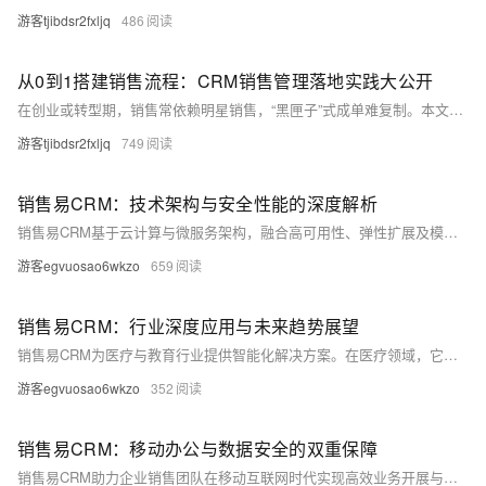
游客tjibdsr2fxljq
486
从0到1搭建销售流程：CRM销售管理落地实践大公开
在创业或转型期，销售常依赖明星销售，“黑匣子”式成单难复制。本文教你用珍客CRM从0到1搭建标准化销售流程，提升可预测性、可复制性与协同效率，实现销售流程科学化、数据化、自动化，助力规模化增长。
游客tjibdsr2fxljq
749
销售易CRM：技术架构与安全性能的深度解析
销售易CRM基于云计算与微服务架构，融合高可用性、弹性扩展及模块化开发优势，为企业提供灵活定制化的客户关系管理解决方案。系统采用多层次安全防护机制，包括数据加密、细粒度权限控制和实时监控审计，确保数据安全与隐私保护。某金融机构的成功案例表明，销售易CRM显著提升了数据安全性和系统性能，同时满足行业合规要求。作为数字化转型的利器，销售易CRM助力企业实现可持续发展与市场竞争力提升。
游客egvuosao6wkzo
659
销售易CRM：行业深度应用与未来趋势展望
销售易CRM为医疗与教育行业提供智能化解决方案。在医疗领域，它结合数据合规管理与精准营销，助力某医疗器械公司降低40%数据泄露风险、提升35%营销回报率；在教育领域，通过全流程管理和个性化服务，帮助某语言培训机构提高22%学员转化率与18%续费率。未来，销售易CRM将持续创新，推动两行业客户关系管理的智能化发展。
游客egvuosao6wkzo
352
销售易CRM：移动办公与数据安全的双重保障
销售易CRM助力企业销售团队在移动互联网时代实现高效业务开展与数据安全保障。其移动办公功能打破时空限制，支持离线操作与实时同步；多层次数据加密、权限管理及安全审计机制，全方位保护客户隐私。某跨国企业案例显示，销售易CRM大幅提升团队协作效率35%，降低数据泄露风险40%，实现移动与安全的完美结合。