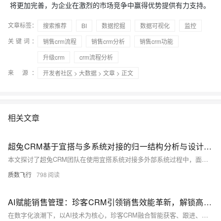
将更加完善，为企业在激烈的市场竞争中赢得优势提供有力支持。
文章标签：
搜索推荐
BI
数据挖掘
数据可视化
监控
关键词：
销售crm流程
销售crm分析
销售crm功能
升级crm
crm流程分析
来 源：
开发者社区
>
大数据
>
文章
> 正文
相关文章
超兔CRM基于宜搭与多系统对接的归一结构分析与设计思考
本文探讨了超兔CRM团队在使用宜搭系统对接多外部系统过程中，面临的系统耦合高、接口冗余、维护成本上升等问题，提出通过引入中间表结构与业务对象模型抽象，实现接口归一化设计。该方案有效降低系统依赖，提升数据交互标准化程度，显著提高开发与维护效率，支撑业务长期扩展。
质数飞行
798
AI赋能销售管理：珍客CRM引领销售效能革新，解锁高效增长
在数字化浪潮下，以AI技术为核心，珍客CRM融合智能获客、跟进、客户管理与数据复盘，赋能企业实现销售全流程智能化升级，助力突破增长瓶颈，引领AI时代销售新变革。