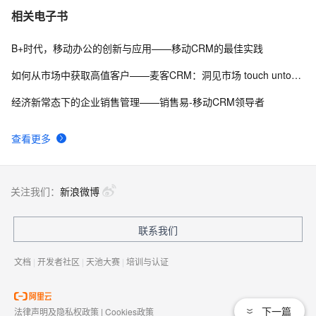
微软Dynamics ERP&CRM 阿云里迁移
1
7
相关电子书
B+时代，移动办公的创新与应用——移动CRM的最佳实践
CRM系统为企业科学决策护航
2
8
如何从市场中获取高值客户——麦客CRM：洞见市场 touch untouchable
CloudCC CRM如何赢得云计算大时代
3
9
经济新常态下的企业销售管理——销售易-移动CRM领导者
盘点几款AI 赋能的 CRM 系统
2
10
查看更多
关注我们：
新浪微博
联系我们
文档
|
开发者社区
|
天池大赛
|
培训与认证
下一篇
法律声明及隐私权政策
|
Cookies政策