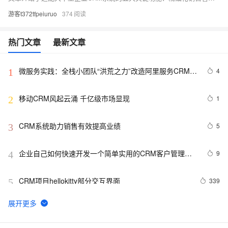
游客t372tfpeiuruo
374
热门文章
最新文章
微服务实践：全栈小团队“洪荒之力”改造阿里服务CRM技
4
1
术体系
移动CRM风起云涌 千亿级市场显现
1
2
CRM系统助力销售有效提高业绩
5
3
企业自己如何快速开发一个简单实用的CRM客户管理系
9
4
统？
CRM项目hellokitty部分交互界面
339
5
升级版CRM规则发布 四大变化完善信用风险管理机制
3
6