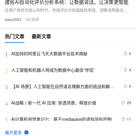
拔俗AI自动化评价分析系统：让数据说话，让决策更智能
在用户体验为核心的时代，传统评价分析面临效率低、洞察浅等痛点。本文基于阿里云AI与大数据技术，构建“数据-算法-应用”三层智能分析体系，实现多源数据实时接入、情感与主题精准识别、跨模态融合分析及实时预警，助力企业提升运营效率、加速产品迭代、优化服务质量，并已在头部电商平台成功落地，显著提升用户满意度与商业转化。
basu2023
786
热门文章
最新文章
AI加持的阿里云飞天大数据平台技术揭秘
6
1
人工智能和机器人将成为数据中心最佳“伴侣”
4
2
【AI 场景】人工智能在自然语言理解方面的挑战和解决
9
3
方案
AI战略丨新一代 AI 应用: 穿透场景，释放价值
29
4
AI计算机视觉笔记七：基于mediapipe的虚拟鼠标控制
11
5
AAAI,ICML,CVPR,NeurIPS...31篇国际七大AI顶会2021
7