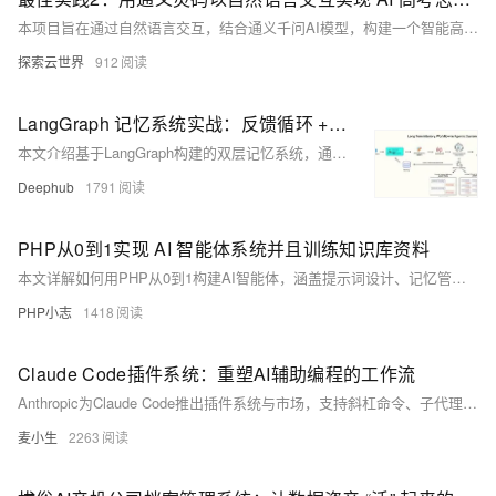
本项目旨在通过自然语言交互，结合通义千问AI模型，构建一个智能高考志愿填报系统。利用Vue3与Python，实现信息采集、AI推荐、专业详情展示及数据存储功能，支持响应式设计与Supabase数据库集成，助力考生精准择校选专业。（239字）
探索云世界
912
LangGraph 记忆系统实战：反馈循环 + 动态 Prompt 让 AI 持续学习
本文介绍基于LangGraph构建的双层记忆系统，通过短期与长期记忆协同，实现AI代理的持续学习。短期记忆管理会话内上下文，长期记忆跨会话存储用户偏好与决策，结合人机协作反馈循环，动态更新提示词，使代理具备个性化响应与行为进化能力。
Deephub
1791
PHP从0到1实现 AI 智能体系统并且训练知识库资料
本文详解如何用PHP从0到1构建AI智能体，涵盖提示词设计、记忆管理、知识库集成与反馈优化四大核心训练维度，结合实战案例与系统架构，助你打造懂业务、会进化的专属AI助手。
PHP小志
1418
Claude Code插件系统：重塑AI辅助编程的工作流
Anthropic为Claude Code推出插件系统与市场，支持斜杠命令、子代理、MCP服务器等功能模块，实现工作流自动化与团队协作标准化。开发者可封装常用工具或知识为插件，一键共享复用，构建个性化AI编程环境，推动AI助手从工具迈向生态化平台。
麦小生
2263