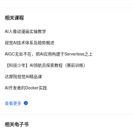
6
年度Best Papers 一文回顾（1）
视觉AI五天训练营教程 Day 1
2
7
相关课程
AI人像动漫画实操教学
固特异（Goodyear）利用人工智能和物联网实现数字化
10
8
转型的惊人方式
视觉AI技术体系及趋势概述
AI战略丨协同共治，应对 AI 时代安全新挑战
6
9
AIGC无处不在，把AI应用构建于Serverless之上
【学习记录】《DeepLearning.ai》第十课：卷积神经网
10
10
【科技少年】AI领航员探索教程（赛前训练）
络(Convolutional Neural Networks)
达摩院视觉AI精品课
AI开发者的Docker实践
查看更多
相关电子书