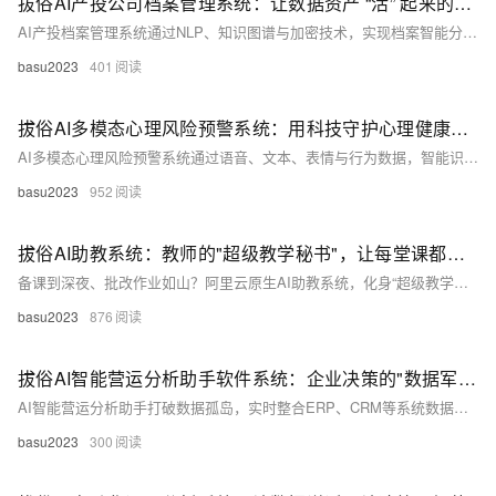
拔俗AI产投公司档案管理系统：让数据资产 “活” 起来的智能助手
AI产投档案管理系统通过NLP、知识图谱与加密技术，实现档案智能分类、秒级检索与数据关联分析，破解传统人工管理效率低、数据孤岛难题，助力投资决策提效与数据资产化，推动AI产投数字化转型。
basu2023
401
拔俗AI多模态心理风险预警系统：用科技守护心理健康的第一道防线
AI多模态心理风险预警系统通过语音、文本、表情与行为数据，智能识别抑郁、焦虑等心理风险，实现早期干预。融合多源信息，提升准确率，广泛应用于校园、企业，助力心理健康服务从“被动响应”转向“主动预防”，为心灵筑起智能防线。（238字）
basu2023
952
拔俗AI助教系统：教师的"超级教学秘书"，让每堂课都精准高效
备课到深夜、批改作业如山？阿里云原生AI助教系统，化身“超级教学秘书”，智能备课、实时学情分析、自动批改、精准辅导，为教师减负增效。让课堂从经验驱动转向数据驱动，每位学生都被看见，教育更有温度。
basu2023
876
拔俗AI智能营运分析助手软件系统：企业决策的"数据军师"，让经营从"拍脑袋"变"精准导航"
AI智能营运分析助手打破数据孤岛，实时整合ERP、CRM等系统数据，自动生成报表、智能预警与可视化决策建议，助力企业从“经验驱动”迈向“数据驱动”，提升决策效率，降低运营成本，精准把握市场先机。（238字）
basu2023
300