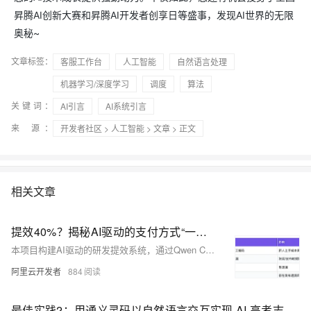
昇腾AI创新大赛和昇腾AI开发者创享日等盛事，发现AI世界的无限
奥秘~
文章标签：
客服工作台
人工智能
自然语言处理
机器学习/深度学习
调度
算法
关键词：
AI引言
AI系统引言
来 源：
开发者社区
>
人工智能
>
文章
> 正文
相关文章
提效40%？揭秘AI驱动的支付方式“一键接入”系统
本项目构建AI驱动的研发提效系统，通过Qwen Coder与MCP工具链协同，实现跨境支付渠道接入的自动化闭环。采用多智能体协作模式，结合结构化Prompt、任务拆解、流程管控与安全约束，显著提升研发效率与交付质量，探索大模型在复杂业务场景下的高采纳率编码实践。
阿里云开发者
884
最佳实践2：用通义灵码以自然语言交互实现 AI 高考志愿填报系统