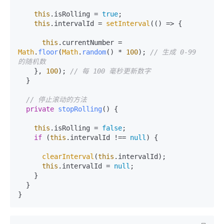
this
.
isRolling
 = 
true
;

this
.
intervalId
 = 
setInterval
(
() =>
 {

this
.
currentNumber
 = 
Math
.
floor
(
Math
.
random
() * 
100
); 
// 生成 0-99 
的随机数
    }, 
100
); 
// 每 100 毫秒更新数字
  }

// 停止滚动的方法
private
stopRolling
(
) {

this
.
isRolling
 = 
false
;

if
 (
this
.
intervalId
 !== 
null
) {

clearInterval
(
this
.
intervalId
);

this
.
intervalId
 = 
null
;

    }

  }
