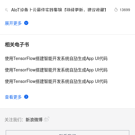
入快车道
AIoT设备上云最佳实践集锦【持续更新，建议收藏】
13699
5
【直播回顾】小眯眼摄像头产品培训 - 物联网爆品推
12993
6
荐 - 88大促预告
阿里云物联网消息透传设备端payLoad设置问题
12908
7
相关电子书
使用TensorFlow搭建智能开发系统自劢生成App UI代码
塑云科技：性能突破，基于
12815
8
KafKa+OTS+MaxCompute 完成了一次物联网系统
使用TensorFlow搭建智能开发系统自劢生成App UI代码
技术重构
AliOS Things 3.0应用笔记：http client简单应用
10848
9
使用TensorFlow搭建智能开发系统自劢生成App UI代码
MongoDB数据建模小案例：物联网时序数据库建模
9828
10
查看更多
关注我们：
新浪微博