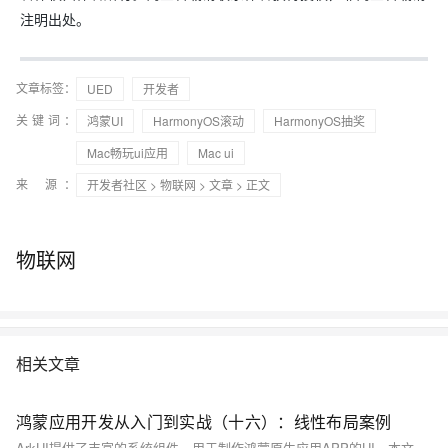
注明出处。
文章标签：
UED
开发者
关键词：
鸿蒙UI
HarmonyOS滚动
HarmonyOS抽奖
Mac畅玩ui应用
Mac ui
来 源：
开发者社区
>
物联网
>
文章
> 正文
物联网
相关文章
鸿蒙应用开发从入门到实战（十六）：线性布局案例
ArkUI提供了丰富的系统组件，用于制作鸿蒙原生应用APP的UI，本文通过简单案例演示如何使用Column和Row组件实现线性布局。