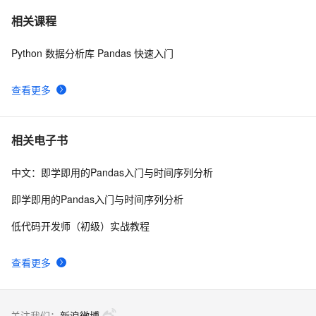
Pandas实战案例：电商数据分析的实践与挑战
1
7
相关课程
Python 数据分析库 Pandas 快速入门
使用Python进行数据清洗与预处理：Pandas和NumPy的
7
8
应用
查看更多
Python数据分析大杀器之Pandas基础2万字详解（学
3
9
pandas基础，这一篇就够啦）
【Python】【Pandas】使用concat添加行
3
10
相关电子书
中文：即学即用的Pandas入门与时间序列分析
即学即用的Pandas入门与时间序列分析
低代码开发师（初级）实战教程
查看更多
关注我们：
新浪微博