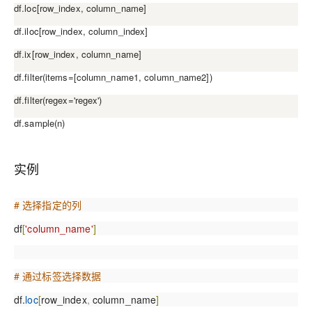
df.loc[row_index, column_name]
df.iloc[row_index, column_index]
df.ix[row_index, column_name]
df.filter(items=[column_name1, column_name2])
df.filter(regex='regex')
df.sample(n)
实例
# 选择指定的列
df
[
'column_name'
]
# 通过标签选择数据
df.
loc
[
row_index
,
column_name
]