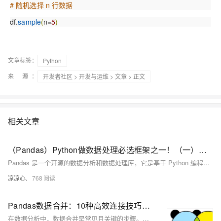
# 随机选择 n 行数据
df.
sample
(
n
=
5
)
文章标签：
Python
来 源：
开发者社区
>
开发与运维
>
文章
> 正文
相关文章
（Pandas）Python做数据处理必选框架之一！（一）：介绍Pandas中的两个数据结构；刨析Series：如何访问数据；数据去重、取众数、总和、标准差、方差、平均值等；判断缺失值、获取索引...
Pandas 是一个开源的数据分析和数据处理库，它是基于 Python 编程语言的。 Pandas 提供了易于使用的数据结构和数据分析工具，特别适用于处理结构化数据，如表格型数据（类似于Excel表格）。 Pandas 是数据科学和分析领域中常用的工具之一，它使得用户能够轻松地从各种数据源中导入数据，并对数据进行高效的操作和分析。 Pandas 主要引入了两种新的数据结构：Series 和 DataFrame。
凉凉心.
768
Pandas数据合并：10种高效连接技巧与常见问题
在数据分析中，数据合并是常见且关键的步骤。本文针对合并来自多个来源的数据集时可能遇到的问题，如列丢失、重复记录等，提供系统解决方案。基于对超1000个复杂数据集的分析经验，总结了10种关键技术，涵盖Pandas库中`merge`和`join`函数的使用方法。内容包括基本合并、左连接、右连接、外连接、基于索引连接、多键合并、数据拼接、交叉连接、后缀管理和合并验证等场景。通过实际案例与技术原理解析，帮助用户高效准确地完成数据整合任务，提升数据分析效率。