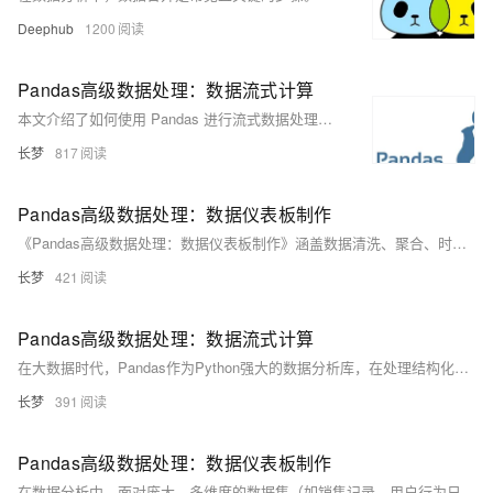
Deephub
1200
Pandas高级数据处理：数据流式计算
本文介绍了如何使用 Pandas 进行流式数据处理。流式计算能够实时处理不断流入的数据，适用于金融交易、物联网监控等场景。Pandas 虽然主要用于批处理，但通过分块读取文件、增量更新 DataFrame 和使用生成器等方式，也能实现简单的流式计算。文章还详细讨论了内存溢出、数据类型不一致、数据丢失或重复及性能瓶颈等常见问题的解决方案，并建议在处理大规模数据时使用专门的流式计算框架。
长梦
817
Pandas高级数据处理：数据仪表板制作
《Pandas高级数据处理：数据仪表板制作》涵盖数据清洗、聚合、时间序列处理等技巧，解决常见错误如KeyError和内存溢出。通过多源数据整合、动态数据透视及可视化准备，结合性能优化与最佳实践，助你构建响应快速、数据精准的商业级数据仪表板。适合希望提升数据分析能力的开发者。
长梦
421
Pandas高级数据处理：数据流式计算
在大数据时代，Pandas作为Python强大的数据分析库，在处理结构化数据方面表现出色。然而，面对海量数据时，如何实现高效的流式计算成为关键。本文探讨了Pandas在流式计算中的常见问题与挑战，如内存限制、性能瓶颈和数据一致性，并提供了详细的解决方案，包括使用`chunksize`分批读取、向量化操作及`dask`库等方法，帮助读者更好地应对大规模数据处理需求。
长梦
391
Pandas高级数据处理：数据仪表板制作
在数据分析中，面对庞大、多维度的数据集（如销售记录、用户行为日志），直接查看原始数据难以快速抓住重点。传统展示方式（如Excel表格）缺乏交互性和动态性，影响决策效率。为此，我们利用Python的Pandas库构建数据仪表板，具备数据聚合筛选、可视化图表生成和性能优化功能，帮助业务人员直观分析不同品类商品销量分布、省份销售额排名及日均订单量变化趋势，提升数据洞察力与决策效率。