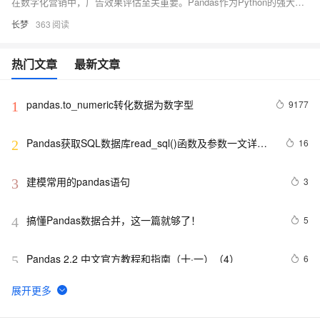
在数字化营销中，广告效果评估至关重要。Pandas作为Python的强大数据分析库，在处理广告数据时表现出色。本文介绍如何使用Pandas进行广告效果评估，涵盖数据读取、预览、缺失值处理、数据类型转换及常见报错解决方法，并通过代码案例详细解释。掌握这些技能，可为深入分析广告效果打下坚实基础。
长梦
363
热门文章
最新文章
pandas.to_numeric转化数据为数字型
9177
1
Pandas获取SQL数据库read_sql()函数及参数一文详解
16
2
+实例代码
建模常用的pandas语句
3
3
搞懂Pandas数据合并，这一篇就够了！
5
4
Pandas 2.2 中文官方教程和指南（十·一）（4）
6
5
【Python】已解决：Pandas requires version ‘1.4.0’ or 
5
6
newer of ‘sqlalchemy’ (version ‘0.7.10’ currently ins