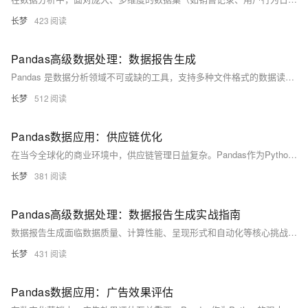
长梦
423
Pandas高级数据处理：数据报告生成
Pandas 是数据分析领域不可或缺的工具，支持多种文件格式的数据读取与写入、数据清洗、筛选与过滤。本文从基础到高级，介绍如何使用 Pandas 进行数据处理，并解决常见问题和报错，如数据类型不一致、时间格式解析错误、内存不足等。最后，通过数据汇总、可视化和报告导出，生成专业的数据报告，帮助你在实际工作中更加高效地处理数据。
长梦
512
Pandas数据应用：供应链优化
在当今全球化的商业环境中，供应链管理日益复杂。Pandas作为Python的强大数据分析库，能有效处理库存、物流和生产计划中的大量数据。本文介绍如何用Pandas优化供应链，涵盖数据导入、清洗、类型转换、分析与可视化，并探讨常见问题及解决方案，帮助读者在供应链项目中更加得心应手。
长梦
381
Pandas高级数据处理：数据报告生成实战指南
数据报告生成面临数据质量、计算性能、呈现形式和自动化等核心挑战。常见问题包括缺失值导致统计失真、内存溢出及可视化困难。解决方案涵盖数据清洗、分块处理、安全绘图模板等。通过模块化设计、异常处理机制和性能优化策略，如使用`category`类型、并行计算等，可大幅提升效率。最佳实践建议建立数据质量检查清单、版本控制和自动化测试框架，确保系统具备自适应能力，提升报告生成效率300%以上。
长梦
431
Pandas数据应用：广告效果评估