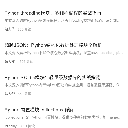
Python threading模块：多线程编程的实战指南
本文深入讲解Python多线程编程，涵盖threading模块的核心用法：线程创建、生命周期、同步机制（锁、信号量、条件变量）、线程通信（队列）、守护线程与线程池应用。结合实战案例，如多线程下载器，帮助开发者提升程序并发性能，适用于I/O密集型任务处理。
站大爷
835
超越JSON：Python结构化数据处理模块全解析
本文深入解析Python中12个核心数据处理模块，涵盖csv、pandas、pickle、shelve、struct、configparser、xml、numpy、array、sqlite3和msgpack，覆盖表格处理、序列化、配置管理、科学计算等六大场景，结合真实案例与决策树，助你高效应对各类数据挑战。（238字）
站大爷
1306
Python SQLite模块：轻量级数据库的实战指南
本文深入讲解Python内置sqlite3模块的实战应用，涵盖数据库连接、CRUD操作、事务管理、性能优化及高级特性，结合完整案例，助你快速掌握SQLite在小型项目中的高效使用，是Python开发者必备的轻量级数据库指南。
站大爷
859
Python 内置模块 collections 详解
`collections` 是 Python 内置模块，提供多种高效数据类型，如 `namedtuple`、`deque`、`Counter` 等，帮助开发者优化数据处理流程，提升代码可读性与性能，适用于复杂数据结构管理与高效操作场景。
francisyu
651