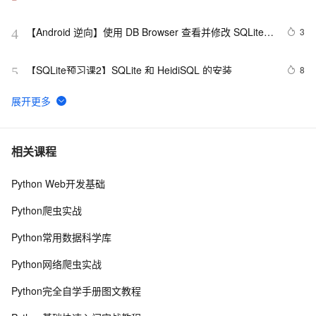
required (found 3.8.2)错的问题
【Android 逆向】使用 DB Browser 查看并修改 SQLite 
3
4
数据库 ( 下载 DB Browser 安装包 | 安装 DB Browser 工
具 )
【SQLite预习课2】SQLite 和 HeidiSQL 的安装
8
5
从Access中创建Sqlite数据库
8
6
SQLite的ADO.NET Provider支持ADO.NET Entity 
5
7
相关课程
Framework
Python Web开发基础
django如何连接sqlite数据库？
6
8
Python爬虫实战
Widget开发心得 解决跳转页面和SQLite类问题
492
9
Python常用数据科学库
[IOS]自己如何正确获取SQLite的ADO连接字符串
2
10
Python网络爬虫实战
Python完全自学手册图文教程