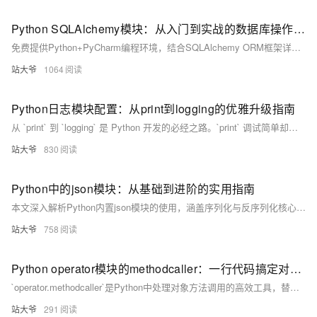
Python SQLAlchemy模块：从入门到实战的数据库操作指南
免费提供Python+PyCharm编程环境，结合SQLAlchemy ORM框架详解数据库开发。涵盖连接配置、模型定义、CRUD操作、事务控制及Alembic迁移工具，以电商订单系统为例，深入讲解高并发场景下的性能优化与最佳实践，助你高效构建数据驱动应用。
站大爷
1064
Python日志模块配置：从print到logging的优雅升级指南
从 `print` 到 `logging` 是 Python 开发的必经之路。`print` 调试简单却难维护，日志混乱、无法分级、缺乏上下文；而 `logging` 支持级别控制、多输出、结构化记录，助力项目可维护性升级。本文详解痛点、优势、迁移方案与最佳实践，助你构建专业日志系统，让程序“有记忆”。
站大爷
830
Python中的json模块：从基础到进阶的实用指南
本文深入解析Python内置json模块的使用，涵盖序列化与反序列化核心函数、参数配置、中文处理、自定义对象转换及异常处理，并介绍性能优化与第三方库扩展，助你高效实现JSON数据交互。（238字）
站大爷
758
Python operator模块的methodcaller：一行代码搞定对象方法调用的黑科技
`operator.methodcaller`是Python中处理对象方法调用的高效工具，替代冗长Lambda，提升代码可读性与性能。适用于数据过滤、排序、转换等场景，支持参数传递与链式调用，是函数式编程的隐藏利器。
站大爷
291