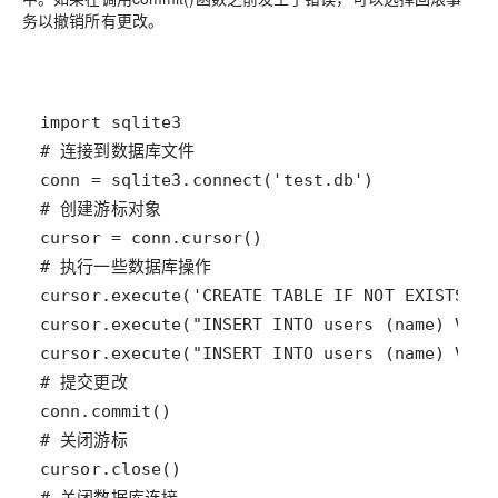
务以撤销所有更改。
import
sqlite3
# 连接到数据库文件
conn
=
sqlite3
.
connect
(
'test.db'
# 创建游标对象
cursor
=
conn
.
cursor
# 执行一些数据库操作
cursor
.
execute
(
'CREATE TABLE IF NOT EXISTS us
cursor
.
execute
(
"INSERT INTO users (name) VALU
cursor
.
execute
(
"INSERT INTO users (name) VALU
# 提交更改
conn
.
commit
# 关闭游标
cursor
.
close