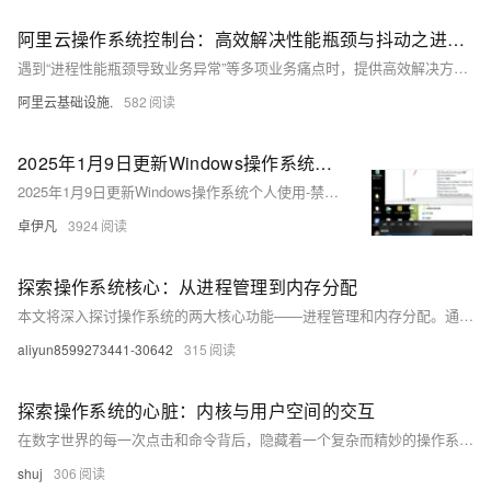
阿里云操作系统控制台：高效解决性能瓶颈与抖动之进程热点追踪
遇到“进程性能瓶颈导致业务异常”等多项业务痛点时，提供高效解决方案，并展示案例。
阿里云基础设施.
582
2025年1月9日更新Windows操作系统个人使用-禁用掉一下一些不必要的服务-关闭占用资源的进程-禁用服务提升系统运行速度-让电脑不再卡顿-优雅草央千澈-长期更新
2025年1月9日更新Windows操作系统个人使用-禁用掉一下一些不必要的服务-关闭占用资源的进程-禁用服务提升系统运行速度-让电脑不再卡顿-优雅草央千澈-长期更新
卓伊凡
3924
探索操作系统核心：从进程管理到内存分配
本文将深入探讨操作系统的两大核心功能——进程管理和内存分配。通过直观的代码示例，我们将了解如何在操作系统中实现这些基本功能，以及它们如何影响系统性能和稳定性。文章旨在为读者提供一个清晰的操作系统内部工作机制视角，同时强调理解和掌握这些概念对于任何软件开发人员的重要性。
aliyun8599273441-30642
315
探索操作系统的心脏：内核与用户空间的交互
在数字世界的每一次点击和命令背后，隐藏着一个复杂而精妙的操作系统世界。本文将带你走进这个世界的核心，揭示内核与用户空间的神秘交互。通过深入浅出的解释和直观的代码示例，我们将一起理解操作系统如何协调硬件资源，管理进程和内存，以及提供文件系统服务。无论你是编程新手还是资深开发者，这篇文章都将为你打开一扇通往操作系统深层原理的大门。让我们一起开始这段旅程，探索那些支撑我们日常数字生活的技术基石吧！
shuj
306