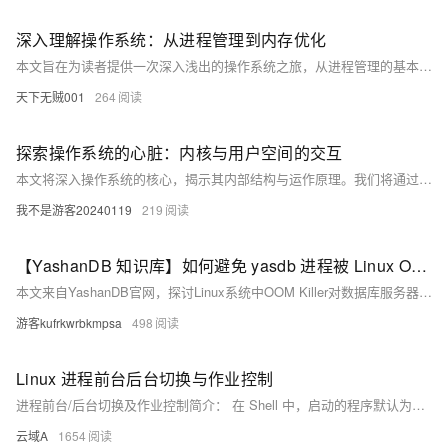
深入理解操作系统：从进程管理到内存优化
本文旨在为读者提供一次深入浅出的操作系统之旅，从进程管理的基本概念出发，逐步探索到内存管理的高级技巧。我们将通过实际代码示例，揭示操作系统如何高效地调度和优化资源，确保系统稳定运行。无论你是初学者还是有一定基础的开发者，这篇文章都将为你打开一扇了解操作系统深层工作原理的大门。
天下无贼001
264
探索操作系统的心脏：内核与用户空间的交互
本文将深入操作系统的核心，揭示其内部结构与运作原理。我们将通过浅显易懂的方式，探讨操作系统的两个主要组成部分：内核和用户空间。文章旨在帮助读者理解这两者之间的界限以及它们如何协同工作来管理计算机资源。我们还将介绍系统调用的概念，并展示一个简单的代码示例，以便读者更好地理解这一过程。
我不是游客20240119
219
【YashanDB 知识库】如何避免 yasdb 进程被 Linux OOM Killer 杀掉
本文来自YashanDB官网，探讨Linux系统中OOM Killer对数据库服务器的影响及解决方法。当内存接近耗尽时，OOM Killer会杀死占用最多内存的进程，这可能导致数据库主进程被误杀。为避免此问题，可采取两种方法：一是在OS层面关闭OOM Killer，通过修改`/etc/sysctl.conf`文件并重启生效；二是豁免数据库进程，由数据库实例用户借助`sudo`权限调整`oom_score_adj`值。这些措施有助于保护数据库进程免受系统内存管理机制的影响。
游客kufrkwrbkmpsa
498
Linux 进程前台后台切换与作业控制
进程前台/后台切换及作业控制简介： 在 Shell 中，启动的程序默认为前台进程，会占用终端直到执行完毕。例如，执行 `./shella.sh` 时，终端会被占用。为避免不便，可将命令放到后台运行，如 `./shella.sh &`，此时终端命令行立即返回，可继续输入其他命令。 常用作业控制命令： - `fg %1`：将后台作业切换到前台。 - `Ctrl + Z`：暂停前台作业并放到后台。 - `bg %1`：让暂停的后台作业继续执行。 - `kill %1`：终止后台作业。 优先级调整：
云域A
1654