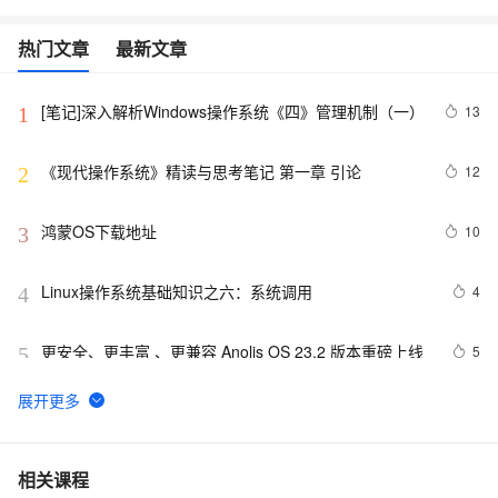
热门文章
最新文章
[笔记]深入解析Windows操作系统《四》管理机制（一）
13
1
《现代操作系统》精读与思考笔记 第一章 引论
12
2
鸿蒙OS下载地址
10
3
Linux操作系统基础知识之六：系统调用
4
4
更安全、更丰富 、更兼容 Anolis OS 23.2 版本重磅上线
5
5
深入Linux内核架构：操作系统的核心奥秘
15
6
mac os x86 下 intel 无限驱动下载
1
7
相关课程