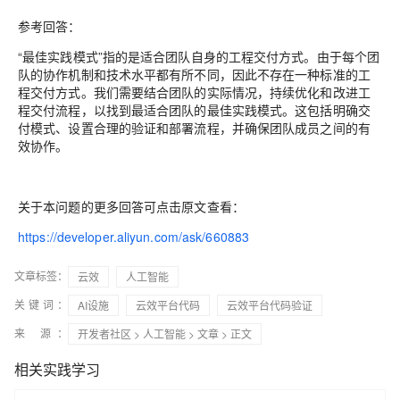
参考回答：
“最佳实践模式”指的是适合团队自身的工程交付方式。由于每个团
队的协作机制和技术水平都有所不同，因此不存在一种标准的工
程交付方式。我们需要结合团队的实际情况，持续优化和改进工
程交付流程，以找到最适合团队的最佳实践模式。这包括明确交
付模式、设置合理的验证和部署流程，并确保团队成员之间的有
效协作。
关于本问题的更多回答可点击原文查看：
https://developer.aliyun.com/ask/660883
文章标签：
云效
人工智能
关键词：
AI设施
云效平台代码
云效平台代码验证
来 源：
开发者社区
>
人工智能
>
文章
> 正文
相关实践学习