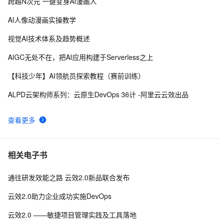
跨越N次元 一键变身AI漫画人
固特异（Goodyear）利用人工智能和物联网实现数字化
8
8
转型的惊人方式
AI人像动漫画实操教学
AAAI,ICML,CVPR,NeurIPS...31篇国际七大AI顶会2021
6
9
视觉AI技术体系及趋势概述
年度Best Papers 一文回顾（1）
1370亿参数、接近人类水平，谷歌对话AI模型LaMDA放
4
10
AIGC无处不在，把AI应用构建于Serverless之上
出论文
【科技少年】AI领航员探索教程（赛前训练）
ALPD云架构师系列：云原生DevOps 36计 -阿里云云效出品
查看更多
相关电子书
通往研发效能之路 云效2.0新品联合发布
云效2.0助力企业成功实施DevOps
云效2.0 ——敏捷项目管理实践及工具落地