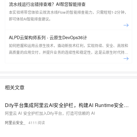
流水线运行出错排查难？AI帮您智能排查
本实验将带您体验云效流水线Flow的智能排查能力，只需短短1-2分钟，
即可体验AI智能排查建议。
ALPD云架构师系列 - 云原生DevOps36计
如何把握和运用云原生技术，撬动新技术红利，实现持续、安全、高效和
高质量的应用交付，并提升业务的连续性和稳定性，这是云原生时代持续
交付共同面对的机会和挑战。本课程由阿里云开发者学堂和阿里云云效共
同出品，是ALPD方法学云架构师系列的核心课程之一，适合架构师、企
业工程效能负责人、对DevOps感兴趣的研发、测试、运维。 课程目标 前
沿技术：了解云原生下DevOps的正确姿势，享受云原生带来的技术红利
系统知识：全局视角看软件研发生命周期，系统学习DevOps实践技能 课
相关文章
程大纲： 云原生开发和交付：云研发时代软件交付的挑战与云原生工程实
践 云原生开发、运行基础设施：无差别的开发、运行环境 自动部署：构建
Dify平台集成阿里云AI安全护栏，构建AI Runtime安全防线
可靠高效的应用发布体系 持续交付：建立团队协同交付的流程和流水线 质
阿里云 AI 安全护栏加入Dify平台，打造可信赖的 AI
量守护：构建和维护测试和质量守护体系 安全保障：打造可信交付的安全
保障体系 建立持续反馈和持续改进闭环
阿里云安全_
4111