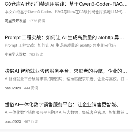
C3仓库AI代码门禁通用实践：基于Qwen3-Coder+RAG的代码评审
本文介绍基于Qwen3-Coder、RAG与Iflow在C3级代码仓库落地LLM代码评审的实践，实现AI辅助人工评审。通过CI流水线自动触发，结合私域知识库与生产代码同仓管理，已成功拦截数十次高危缺陷，显著提升评审效率与质量，具备向各类代码门禁平台复用推广的价值。（239字）
阿里云开发者
1776
Prompt 工程实战：如何让 AI 生成高质量的 aiohttp 异步爬虫代码
Prompt 工程实战：如何让 AI 生成高质量的 aiohttp 异步爬虫代码
小白学大数据
762
拔俗AI 智能就业咨询服务平台：求职者的导航，企业的招聘滤网
AI智能就业平台破解求职招聘困局：精准匹配求职者、企业与高校，打破信息壁垒。简历诊断、岗位推荐、技能提升一站式服务，让就业更高效。
basu2023
444
拔俗AI一体化数字销售服务平台：让企业销售更智能、更高效
AI一体化数字销售服务平台融合AI与大数据，集成客户管理、智能推荐、自动化跟进等功能，实现销售全流程智能化。打破传统模式困局，提升转化率与效率，助力企业降本增效，抢占数字化转型先机。（238字）
basu2023
467