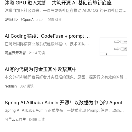
沐曦 GPU 融入龙蜥，共筑开源 AI 基础设施新底座
沐曦自加入社区以来，一直与龙蜥社区在推动 AIDC OS 的开源社区建设等方面保持合作。
龙蜥社区（OpenAnolis）
955
AI Coding实践：CodeFuse + prompt 从系分到代码
在蚂蚁国际信贷业务系统建设过程中，技术团队始终面临双重考验：一方面需应对日益加速的需求迭代周期，满足严苛的代码质量规范与金融安全合规要求；另一方面，跨地域研发团队的协同效率与代码标准统一性，在传统开发模式下逐渐显现瓶颈。为突破效率制约、提升交付质量，我们积极探索人工智能辅助代码生成技术（AI Coding）的应用实践。本文基于蚂蚁国际信贷技术团队近期的实际项目经验，梳理AI辅助开发在金融级系统快速迭代场景中的实施要点并分享阶段性实践心得。
阿里云开发者
2114
AI写的代码为何金玉其外败絮其中
本文分析AI编码看着好看其实很烂的现象、原因，探索行之有效的的解决方案。并从理论上延伸到如何更好的与AI协作的方式上。
reddish
367
Spring AI Alibaba Admin 开源！以数据为中心的 Agent 开发平台
Spring AI Alibaba Admin 正式发布！一站式实现 Prompt 管理、动态热更新、评测集构建、自动化评估与全链路可观测，助力企业高效构建可信赖的 AI Agent 应用。开源共建，现已上线！
阿里云云原生
8409