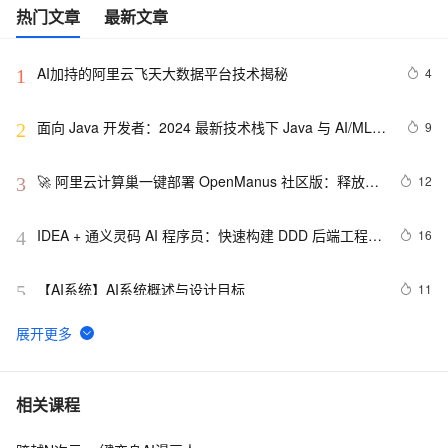
热门文章
最新文章
AI加持的阿里云飞天大数据平台技术揭秘
4
1
面向 Java 开发者：2024 最新技术栈下 Java 与 AI/ML 
9
2
融合的实操详尽指南
🚀 阿里云计算巢一键部署 OpenManus 社区版：释放 AI 
12
3
生产力的终极解决方案
IDEA + 通义灵码 AI 程序员：快速构建 DDD 后端工程模
16
4
板
【AI系统】AI系统概述与设计目标
11
5
《百炼成金-大金融模型新篇章》––11.构建金融级AI原
14
6
生的蓝图
视觉AI五天训练营教程 Day 1
5
7
相关课程