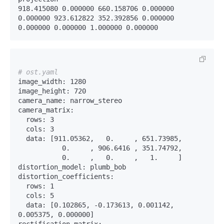
918.415080 0.000000 660.158706 0.000000

0.000000 923.612822 352.392856 0.000000

# ost.yaml
image_width: 1280

image_height: 720

camera_name: narrow_stereo

camera_matrix:

  rows: 3

  cols: 3

  data: [911.05362,   0.     , 651.73985,

           0.     , 906.6416 , 351.74792,

           0.     ,   0.     ,   1.     ]

distortion_model: plumb_bob

distortion_coefficients:

  rows: 1

  cols: 5

  data: [0.102865, -0.173613, 0.001142, 
0.005375, 0.000000]

rectification_matrix:
