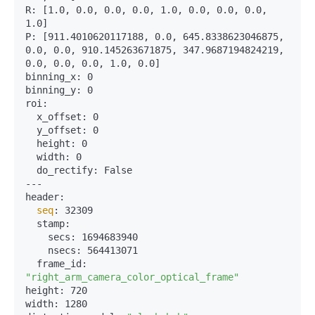
R: [1.0, 0.0, 0.0, 0.0, 1.0, 0.0, 0.0, 0.0, 
1.0]

P: [911.4010620117188, 0.0, 645.8338623046875, 
0.0, 0.0, 910.145263671875, 347.9687194824219, 
0.0, 0.0, 0.0, 1.0, 0.0]

binning_x: 0

binning_y: 0

roi: 

  x_offset: 0

  y_offset: 0

  height: 0

  width: 0

  do_rectify: False

---

header: 

seq
: 32309

  stamp: 

    secs: 1694683940

    nsecs: 564413071

  frame_id: 
"right_arm_camera_color_optical_frame"
height: 720

width: 1280
