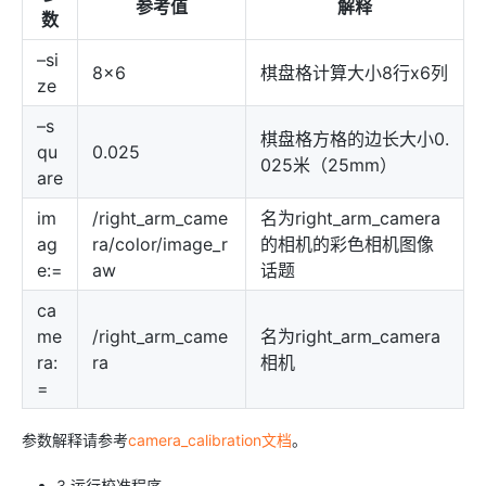
参考值
解释
数
–si
8x6
棋盘格计算大小8行x6列
ze
–s
棋盘格方格的边长大小0.
qu
0.025
025米（25mm）
are
im
/right_arm_came
名为right_arm_camera
ag
ra/color/image_r
的相机的彩色相机图像
e:=
aw
话题
ca
me
/right_arm_came
名为right_arm_camera
ra:
ra
相机
=
参数解释请参考
camera_calibration文档
。
3.运行校准程序