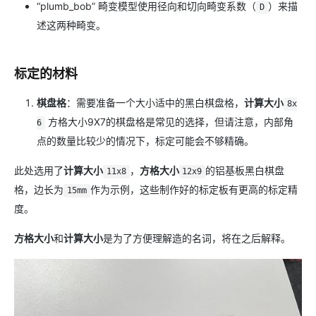
“plumb_bob” 畸变模型使用径向和切向畸变系数（
）来描
D
述这两种畸变。
标定的材料
棋盘格
：需要准备一个大小适中的黑白棋盘格，
计算大小
8x
方格大小9X7的棋盘格是常见的选择，但请注意，内部角
6
点的数量比较少的情况下，标定可能会不够精确。
此处选用了
计算大小
，
方格大小
的铝基板黑白棋盘
11x8
12x9
格，边长为
作为示例，这些制作好的标定板有更高的标定精
15mm
度。
方格大小
和
计算大小
是为了方便理解造的名词，将在之后解释。