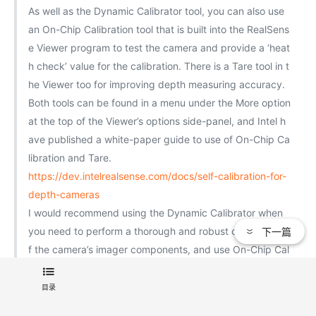
As well as the Dynamic Calibrator tool, you can also use
an On-Chip Calibration tool that is built into the RealSens
e Viewer program to test the camera and provide a ‘heat
h check’ value for the calibration. There is a Tare tool in t
he Viewer too for improving depth measuring accuracy.
Both tools can be found in a menu under the More option
at the top of the Viewer’s options side-panel, and Intel h
ave published a white-paper guide to use of On-Chip Ca
libration and Tare.
https://dev.intelrealsense.com/docs/self-calibration-for-
depth-cameras
I would recommend using the Dynamic Calibrator when
下一篇
you need to perform a thorough and robust calibration o
f the camera’s imager components, and use On-Chip Cal
ibration for more regular checks.
There is also the option of testing depth image quality a
目录
nd receiving feedback about it (such as the amount of e