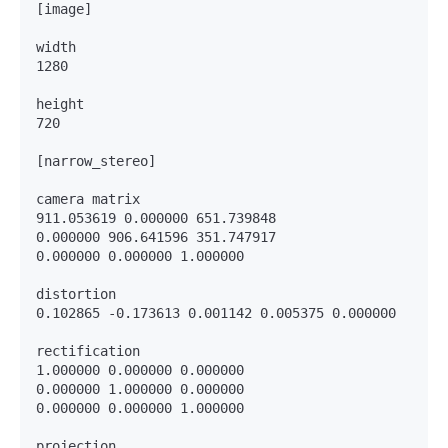
[image]

width

1280

height

720

[narrow_stereo]

camera matrix

911.053619 0.000000 651.739848

0.000000 906.641596 351.747917

0.000000 0.000000 1.000000

distortion

0.102865 -0.173613 0.001142 0.005375 0.000000

rectification

1.000000 0.000000 0.000000

0.000000 1.000000 0.000000

0.000000 0.000000 1.000000

projection
