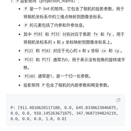
投影矩阵（projection_matrix）：
P
是一个
的矩阵，它包含了相机的投影参数，用于
P
3x4
将相机坐标系中的三维点映射到图像坐标系。
的元素包括了内参和外参信息。
P
其中
和
分别对应于焦距
和
，用于
P[0]
P[5]
fx
fy
将相机坐标系的 x 和 y 坐标映射到图像坐标系上。
和
对应于光心的 x 和 y 坐标
和
。
P[2]
P[6]
cx
cy
和
通常为0，用于表示没有视角的旋转或平
P[3]
P[7]
移。
通常是1，是一个归一化参数。
P[10]
投影矩阵
包含了相机的内部参数和畸变参数。
P
P: [911.4010620117188, 0.0, 645.8338623046875, 
0.0, 0.0, 910.145263671875, 347.9687194824219, 