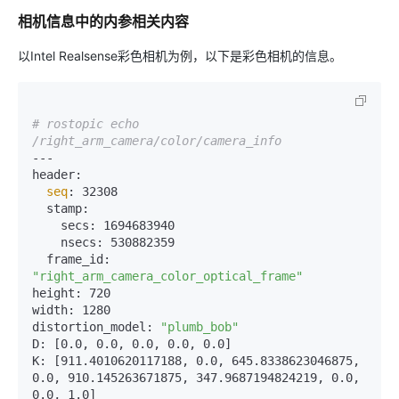
相机信息中的内参相关内容
以Intel Realsense彩色相机为例，以下是彩色相机的信息。
# rostopic echo 
/right_arm_camera/color/camera_info
---

header: 

seq
: 32308

  stamp: 

    secs: 1694683940

    nsecs: 530882359

  frame_id: 
"right_arm_camera_color_optical_frame"
height: 720

width: 1280

distortion_model: 
"plumb_bob"
D: [0.0, 0.0, 0.0, 0.0, 0.0]

K: [911.4010620117188, 0.0, 645.8338623046875, 
0.0, 910.145263671875, 347.9687194824219, 0.0, 
0.0, 1.0]
