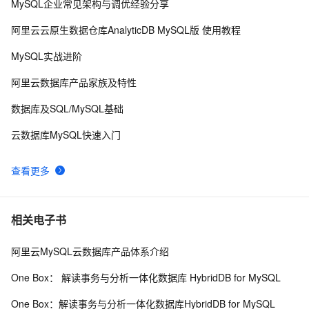
MySQL企业常见架构与调优经验分享
「时序数据库」时间序列数据与MongoDB：第一部分-简
2
8
介
阿里云云原生数据仓库AnalyticDB MySQL版 使用教程
征文分享｜OceanBase 3.1.2 数据库性能测试探索
7
9
MySQL实战进阶
Script:收集数据库中用户的角色和表空间等信息
5
10
阿里云数据库产品家族及特性
数据库及SQL/MySQL基础
云数据库MySQL快速入门
查看更多
相关电子书
阿里云MySQL云数据库产品体系介绍
One Box： 解读事务与分析一体化数据库 HybridDB for MySQL
One Box：解读事务与分析一体化数据库HybridDB for MySQL