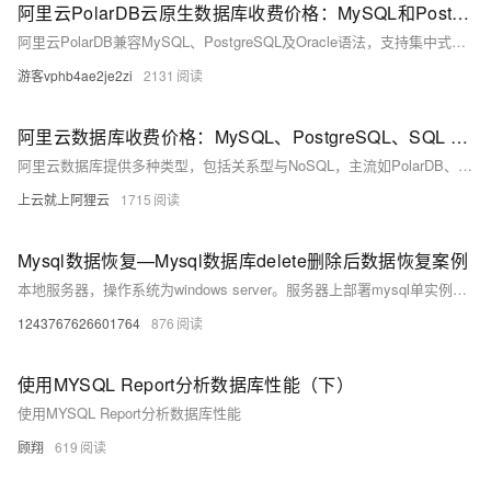
阿里云PolarDB云原生数据库收费价格：MySQL和PostgreSQL详细介绍
阿里云PolarDB兼容MySQL、PostgreSQL及Oracle语法，支持集中式与分布式架构。标准版2核4G年费1116元起，企业版最高性能达4核16G，支持HTAP与多级高可用，广泛应用于金融、政务、互联网等领域，TCO成本降低50%。
游客vphb4ae2je2zi
2131
阿里云数据库收费价格：MySQL、PostgreSQL、SQL Server和MariaDB引擎费用整理
阿里云数据库提供多种类型，包括关系型与NoSQL，主流如PolarDB、RDS MySQL/PostgreSQL、Redis等。价格低至21元/月起，支持按需付费与优惠套餐，适用于各类应用场景。
上云就上阿狸云
1715
Mysql数据恢复—Mysql数据库delete删除后数据恢复案例
本地服务器，操作系统为windows server。服务器上部署mysql单实例，innodb引擎，独立表空间。未进行数据库备份，未开启binlog。 人为误操作使用Delete命令删除数据时未添加where子句，导致全表数据被删除。删除后未对该表进行任何操作。需要恢复误删除的数据。 在本案例中的mysql数据库未进行备份，也未开启binlog日志，无法直接还原数据库。
1243767626601764
876
使用MYSQL Report分析数据库性能（下）
使用MYSQL Report分析数据库性能
顾翔
619