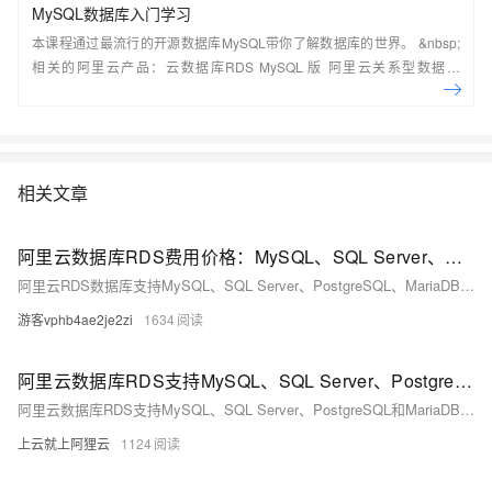
MySQL数据库入门学习
本课程通过最流行的开源数据库MySQL带你了解数据库的世界。 &nbsp;
相关的阿里云产品：云数据库RDS MySQL 版 阿里云关系型数据库
RDS（Relational Database Service）是一种稳定可靠、可弹性伸缩的在
线数据库服务，提供容灾、备份、恢复、迁移等方面的全套解决方案，彻
底解决数据库运维的烦恼。 了解产品详
情:&nbsp;https://www.aliyun.com/product/rds/mysql&nbsp;
相关文章
阿里云数据库RDS费用价格：MySQL、SQL Server、PostgreSQL和MariaDB引擎收费标准
阿里云RDS数据库支持MySQL、SQL Server、PostgreSQL、MariaDB，多种引擎优惠上线！MySQL倚天版88元/年，SQL Server 2核4G仅299元/年，PostgreSQL 227元/年起。高可用、可弹性伸缩，安全稳定。详情见官网活动页。
游客vphb4ae2je2zi
1634
阿里云数据库RDS支持MySQL、SQL Server、PostgreSQL和MariaDB引擎
阿里云数据库RDS支持MySQL、SQL Server、PostgreSQL和MariaDB引擎，提供高性价比、稳定安全的云数据库服务，适用于多种行业与业务场景。
上云就上阿狸云
1124