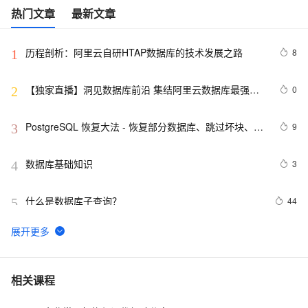
热门文章
最新文章
历程剖析：阿里云自研HTAP数据库的技术发展之路
8
1
【独家直播】洞见数据库前沿 集结阿里云数据库最强阵
0
2
容 DTCC 2019 八大亮点抢先看
PostgreSQL 恢复大法 - 恢复部分数据库、跳过坏块、修
9
3
复无法启动的数据库
数据库基础知识
3
4
什么是数据库子查询？
44
5
并发事务下各数据库外部表现实测之一（SQL Server
14
6
篇）
weblogic连接RAC数据库
4
7
相关课程