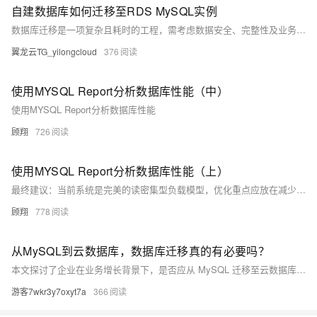
自建数据库如何迁移至RDS MySQL实例
数据库迁移是一项复杂且耗时的工程，需考虑数据安全、完整性及业务中断影响。使用阿里云数据传输服务DTS，可快速、平滑完成迁移任务，将应用停机时间降至分钟级。您还可通过全量备份自建数据库并恢复至RDS MySQL实例，实现间接迁移上云。
翼龙云TG_yilongcloud
376
使用MYSQL Report分析数据库性能（中）
使用MYSQL Report分析数据库性能
顾翔
726
使用MYSQL Report分析数据库性能（上）
最终建议：当前系统是完美的读密集型负载模型，优化重点应放在减少行读取量和提高数据定位效率。通过索引优化、分区策略和内存缓存，预期可降低30%的CPU负载，同时保持100%的缓冲池命中率。建议每百万次查询后刷新统计信息以持续优化
顾翔
778
从MySQL到云数据库，数据库迁移真的有必要吗？
本文探讨了企业在业务增长背景下，是否应从 MySQL 迁移至云数据库的决策问题。分析了 MySQL 的优势与瓶颈，对比了云数据库在存储计算分离、自动化运维、多负载支持等方面的优势，并提出判断迁移必要性的五个关键问题及实施路径，帮助企业理性决策并落地迁移方案。
游客7wkr3y7oxyt7a
366