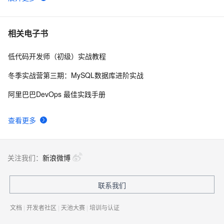
谷歌CEO皮查伊：对重返中国持开放态度
749
6
C语言项目参考解答：全正整数后再计算
654
7
相关电子书
低代码开发师（初级）实战教程
俗人解读 三维渲染 的工作过程
655
8
冬季实战营第三期：MySQL数据库进阶实战
国土档案管理信息系统【档案著录】-他项权利类档案
580
9
阿里巴巴DevOps 最佳实践手册
著录
使用TWO_TASK或者LOCAL环境变量?
586
10
查看更多
关注我们：
新浪微博
联系我们
文档
|
开发者社区
|
天池大赛
|
培训与认证