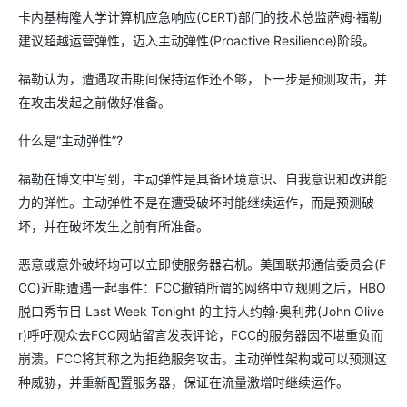
卡内基梅隆大学计算机应急响应(CERT)部门的技术总监萨姆·福勒
建议超越运营弹性，迈入主动弹性(Proactive Resilience)阶段。
福勒认为，遭遇攻击期间保持运作还不够，下一步是预测攻击，并
在攻击发起之前做好准备。
什么是“主动弹性”?
福勒在博文中写到，主动弹性是具备环境意识、自我意识和改进能
力的弹性。主动弹性不是在遭受破坏时能继续运作，而是预测破
坏，并在破坏发生之前有所准备。
恶意或意外破坏均可以立即使服务器宕机。美国联邦通信委员会(F
CC)近期遭遇一起事件：FCC撤销所谓的网络中立规则之后，HBO
脱口秀节目 Last Week Tonight 的主持人约翰·奥利弗(John Olive
r)呼吁观众去FCC网站留言发表评论，FCC的服务器因不堪重负而
崩溃。FCC将其称之为拒绝服务攻击。主动弹性架构或可以预测这
种威胁，并重新配置服务器，保证在流量激增时继续运作。