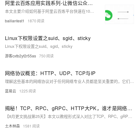
阿里云百炼应用实践系列-让微信公众号成为智能客服
本文主要介绍如何基于阿里云百炼平台快速在10分钟让您的微信公众号（订阅号）变成 AI 智能客服。我们基于阿里云百炼平台的能力，以官方帮助文档为参考，让您的微信公众号（订阅号）成 为AI 智能客服，以便全天候（7x24）回应客户咨询，提升用户体验，介绍了相关技术方案和主要代码，供开发者参考。
bailiantest1
1870
Linux下权限设置之suid、sgid、sticky
Linux下权限设置之suid、sgid、sticky
游客cxtb2yf2r55as
750
网络协议概览：HTTP、UDP、TCP与IP
理解这些基本的网络协议对于任何网络专业人员都是至关重要的，它们不仅是网络通信的基础，也是构建更复杂网络服务和应用的基石。网络技术的不断发展可能会带来新的协议和标准，但这些基本协议的核心概念和原理将继续是理解和创新网络技术的关键。
蓝易云
1225
揭秘！TCP、RPC、gRPC、HTTP大PK，谁才是网络通信界的超级巨星？一篇文章带你秒懂！
【8月更文挑战第25天】本文以教程形式深入对比了TCP、RPC、gRPC与HTTP这四种关键通信协议，并通过Go语言中的示例代码展示了各自的实现方法。TCP作为一种可靠的传输层协议，确保了数据的完整性和顺序性；RPC与gRPC作为远程过程调用框架，特别适合于分布式系统的函数调用与数据交换，其中gRPC在性能和跨语言支持方面表现出色；HTTP则是广泛应用于Web浏览器与服务器通信的应用层协议。选择合适的协议需根据具体需求综合考量。
土木林森
1581