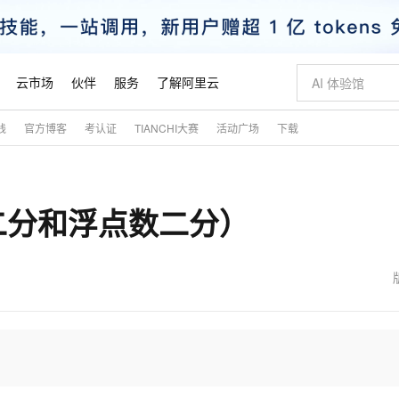
云市场
伙伴
服务
了解阿里云
践
官方博客
考认证
TIANCHI大赛
活动广场
下载
AI 特惠
数据与 API
成为产品伙伴
企业增值服务
最佳实践
价格计算器
AI 场景体
基础软件
产品伙伴合
阿里云认证
市场活动
配置报价
大模型
自助选配和估算价格
新方式
睿译宝，AI翻译排版一步到位
智启 AI 普惠权益
产品生态集成认证中心
企业支持计划
云上春晚
域名与网站
千问官方 MaaS 平台，为开发者和 Agent 而生，新用户赠送 1 亿 + tokens 额度
Qwen Aud
AI Coding
阿里云Maa
2026 阿里云
云服务器 E
为企业打
数据集
Windows
大模型认证
模型
NEW
NEW
二分和浮点数二分）
交付可用成果
值低价云产品抢先购
上传文档即自动完成翻译和格式还原
至高享 1亿+免费 tokens，加速 Al 应用落地
提供智能易用的域名与建站服务
智能编程，一键
安全可靠、
产品生态伙伴
专家技术服务
云上奥运之旅
弹性计算合作
阿里云中企出
手机三要素
宝塔 Linux
全部认证
价格优势
有专属领域专家
GLM-5.2：长任务时代开源旗舰模型
阿里云 OPC 创新助力计划
千问大模型
即刻拥有 DeepS
AI 电商营销
对象存储 O
大模型
产品生态伙伴工作台
企业增值服务台
云栖战略参考
云存储合作计
云栖大会
身份实名认证
CentOS
训练营
推动算力普惠，释放技术红利
最高返9万
多领域专家智能体,一键组建 AI 虚拟交付团队
快速构建应用程序和网站，即刻迈出上云第一步
至高百万元 Token 补贴，加速一人公司成长
多元化、高性能、安全可靠的大模型服务
真正可用的 1M 上下文,一次完成代码全链路开发
轻松解锁专属 Dee
从图文生成到
云上的中国
数据库合作计
活动全景
短信
Docker
图片和
站式影视创作平台
Hermes Agent，打造自进化智能体
Token Plan 模型订阅计划
数字证书管理服务（原SSL证书）
5 分钟轻松部署
AI 广告创作
无影云电脑
企业成长
NEW
信息公告
看见新力量
云网络合作计
OCR 文字识别
JAVA
证享300元代金券
可视化编排打通从文字构思到成片全链路闭环
全托管，含MySQL、PostgreSQL、SQL Server、MariaDB多引擎
自主进化，持久记忆，越用越聪明
Qwen3.8-Max 首发尝鲜，限时加量 10 倍，夜间低至2折
实现全站HTTPS，呈现可信的WEB访问
图文、视频一
随时随地安
魔搭 Mode
Kimi-K3
HappyHors
NEW
loud
服务实践
官网公告
金融模力时刻
Salesforce O
版
发票查验
全能环境
Claude Code + GStack 打造工程团队
千问办公，限时限量积分加倍
Qoder
低代码高效构
AI 建站
短信服务
型
NEW
作计划
Kimi 最新旗舰模型，长程编程与推理利器
让文字生成流
计划
创新中心
魔搭 ModelSc
健康状态
理服务
让AI从“聊天伙伴”进化为能干活的“数字员工”
安装技能 GStack，拥有专属 AI 工程团队
你的AI工作搭子，覆盖日常办公高频场景
面向真实软件的智能体编程平台
0 代码专业建
客户案例
天气预报查询
操作系统
态合作计划