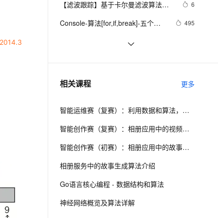
安全
【滤波跟踪】基于卡尔曼滤波算法实
我要投诉
e-1.1-I2V
Cosyvoice-V3-Flash
6
PolarDB
上云场景组合购
Milvus 弹性伸缩功能新增节
伴
现飞行物体运动轨迹预测附matlab代
漫剧创作，剧本、分镜、视频高效生成
100%兼容MySQL、PostgreSQL，兼容Oracle，支持集中和分布式
覆盖90%+业务场景，专享组合折扣价
点支持范围
畅自然，细节丰富
高表现力语音合成大模型，语音克隆听感自然
VPN
Console-算法[for,if,break]-五个好
495
码
朋友分苹果
ernetes 版 ACK
云聚AI 严选权益
AI 原生数据库服务发布
SSL 证书
数组求和算法系列
639
2V
Fun-ASR
.2014.3
，一键激活高效办公新体验
理容器应用的 K8s 服务
精选AI产品，从模型到应用全链提效
Agent 数据网关
文戏情感细腻自然，动作戏激烈拳拳到肉，实现更强表演能力
支持中英文自由切换，具备更强的噪声鲁棒性
堡垒机
经典Leetcode算法题分享(字符串)
6
AI 用量加速计划
云原生数据库 PolarDB
防火墙
、识别商机，让客服更高效、服务更出色。
动画 | 什么是基数排序？| 算法必看
新老同享，达量后返
Agentic Database 发布
11
相关课程
更多
系列四十
主机安全
应用
智能运维赛（复赛）：利用数据和算法，快速定位系统异常并进行根因分析
千问办公
NEW
AI 应用及服务市场
的智能体编程平台
一站式AI生产力平台
智能创作赛（复赛）：相册应用中的视频故事生成算法介绍
AI 应用
伶鹊
智能创作赛（初赛）：相册应用中的故事生成算法介绍
企业级人与Agent协作平台，接入和调度多个数字员工
智能客服平台，对话机器人、对话分析、智能外呼
大模型
相册服务中的故事生成算法介绍
大模型服务平台百炼 - 全妙
自然语言处理
Go语言核心编程 - 数据结构和算法
应用创作平台
多模态内容创作工具，已接入 DeepSeek
数据标注
神经网络概览及算法详解
机器学习