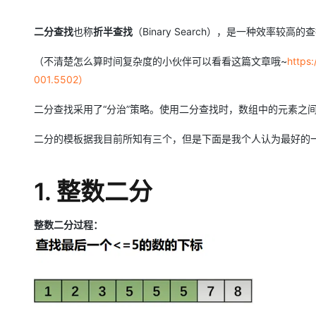
存储
天池大赛
Qwen3.7-Plus
云解析DNS
解决方案免费试用 新老
电子合同
最高领取价值200元试用
能看、能想、能动手的多模
安全
网络与CDN
二分查找
也称
折半查找
（Binary Search），是一种效率较高的
AI 算法大赛
畅捷通
大数据开发治理平台 Data
AI 产品 免费试用
网络
安全
云开发大赛
Qwen3-VL-Plus
（不清楚怎么算时间复杂度的小伙伴可以看看这篇文章哦~
https
Tableau 订阅
1亿+ 大模型 tokens 和 
001.5502）
可观测
入门学习赛
中间件
AI空中课堂在线直播课
云防火墙
140+云产品 免费试用
二分查找采用了“分治”策略。使用二分查找时，数组中的元素之
上云与迁云
云原生的云上边界网络安全
产品新客免费试用，最长1
数据库
生态解决方案
大模型服务
二分的模板据我目前所知有三个，但是下面是我个人认为最好的
企业出海
大模型ACA认证体验
大数据计算
助力企业全员 AI 认知与能
行业生态解决方案
千问AI平台-Token Plan
政企业务
媒体服务
1. 整数二分
开发者生态解决方案
企业服务与云通信
千问AI平台-模型体验
AI 开发和 AI 应用解决
整数二分过程：
在线体验全尺寸、多种模态
域名与网站
Happy 系列大模型
终端用户计算
Serverless
开发工具