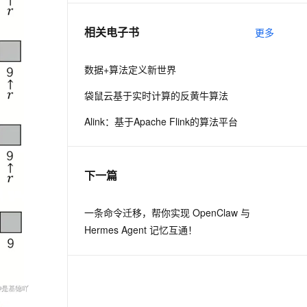
相关电子书
更多
息提取
与 AI 智能体进行实时音视频通话
从文本、图片、视频中提取结构化的属性信息
构建支持视频理解的 AI 音视频实时通话应用
数据+算法定义新世界
t.diy 一步搞定创意建站
构建大模型应用的安全防护体系
袋鼠云基于实时计算的反黄牛算法
通过自然语言交互简化开发流程,全栈开发支持
通过阿里云安全产品对 AI 应用进行安全防护
Alink：基于Apache Flink的算法平台
下一篇
一条命令迁移，帮你实现 OpenClaw 与
Hermes Agent 记忆互通！