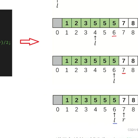
AI 应用
10分钟微调：让0.6B模型媲美235B模
多模态数据信
型
依托云原生高可用架构,实现Dify私有化部署
用1%尺寸在特定领域达到大模型90%以上效果
一个 AI 助手
超强辅助，Bol
即刻拥有 DeepSeek-R1 满血版
在企业官网、通讯软件中为客户提供 AI 客服
多种方案随心选，轻松解锁专属 DeepSeek