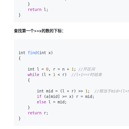
    }

return
 l;

查找第一个>=x的数的下标：
int 
find
(
int x
)

{

    int l = 
0
, r = n + 
1
; 
//开区间
while
 (l + 
1
 < r)  
//l+1==r时结束
    {

        int mid = (l + r) >> 
1
;  
//相当于mid=(l+r
if
 (a[mid] >= x) r = mid;

else
 l = mid;

    }

return
 r;
