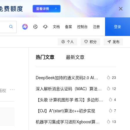
文档
备案
控制台
注册
登录
个人
积分
发布
验
作计划
器
AI 活动
专业服务
服务伙伴合作计划
开发者社区
加入我们
产品动态
服务平台百炼
阿里云 OPC 创新助力计划
热门文章
最新文章
一站式生成采购清单，支持单品或批量购买
io：打造专属 AI 语音助手
S产品伙伴计划（繁花）
峰会
CS
造的大模型服务与应用开发平台
一句话生成原生可编辑精美 PPT 文稿
AI 生产力先锋
Al MaaS 服务伙伴赋能合作
域名
博文
Careers
至高可申请百万元
Qwen3.8-Max 模型上线
开启高性价比 AI 编程新体验
弹性可伸缩的云计算服务
Qwen-Audio-3.0-Realtime 端到端实时语音角色扮演
输入一句话想法, 轻松生成专业的 PPT
先锋实践拓展 AI 生产力的边界
Token 补贴，五大权
计划
海大会
伙伴信用分合作计划
商标
问答
社会招聘
DeepSeek加持的通义灵码2.0 AI程
23
益加速 OPC 成功
eek-V4-Pro
SS
一键部署幻兽帕鲁游戏服务器
飞天发布时刻
HOT
Open Search 向量检索版支
划
备案
电子书
校园招聘
序员实战案例：助力嵌入式开发中的
pSeek-V4-Pro
视频创作，一键激活电商全链路生产力
稳定、安全、高性价比、高性能的云存储服务
一键购买专属联机服务器，轻松开启游戏
所见，即是所愿
持视频检索 Pipeline 功能
更多支持
深入解析消息认证码（MAC）算法：
12
版权
算法生成革新
划
公司注册
镜像站
视频生成
语音识别与合成
HmacMD5与HmacSHA1
专属 QwenPaw
漫剧工坊：一站式动画创作平台
AI 实训营
HOT
应用身份服务 (IDaaS)
【头歌 计算机图形学 练习】多边形填
4
合作伙伴培训与认证
划
上云迁移
站生成，高效打造优质广告素材
全接入的云上超级电脑
从聊天伙伴进化为能主动干活的本地数字员工
快速生产连贯的高质量长漫剧
从基础到进阶，Agent 创客手把手教你
OpenClaw 管理能力上线
充v1.0 (第1关：扫描线填充算法（活
lScope
我要反馈
e-1.1-T2V
Qwen3-TTS-Flash
【OJ】A*(start)算法c++初步实现
7
查询合作伙伴
动边表AET法） 第2关：边缘填充法 
n Alibaba Cloud ISV 合作
代维服务
建企业门户网站
10 分钟搭建微信、支付宝小程序
MaxCompute MaxFrame 提
畅细腻的高质量视频
离线语音合成大模型，多语言方言自适应，低延迟高稳定
第3关：区域四连通种子填充算法 第4
创新加速
机器学习集成学习进阶Xgboost算法
ope
登录合作伙伴管理后台
13
我要建议
站，无忧落地极速上线
以可视化方式快速构建移动和 PC 门户网站
国内短信简单易用，安全可靠，秒级触达，全球覆盖200+国家和地区。
高效部署网站，快速应用到小程序
供自动弹性内存功能
关：区域扫描线种子填充算法)
原理