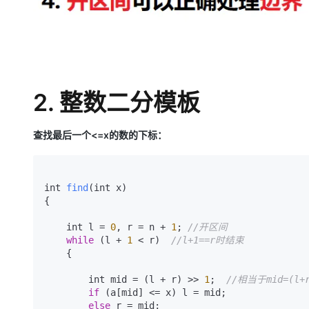
2. 整数二分模板
查找最后一个<=x的数的下标：
int 
find
(
int x
)

{

    int l = 
0
, r = n + 
1
; 
//开区间
while
 (l + 
1
 < r)  
//l+1==r时结束
    {

        int mid = (l + r) >> 
1
;  
//相当于mid=(l+r
if
 (a[mid] <= x) l = mid;

else
 r = mid;
