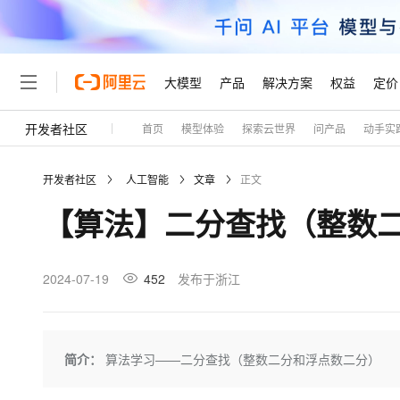
大模型
产品
解决方案
权益
定价
开发者社区
首页
模型体验
探索云世界
问产品
动手实
大模型
产品
解决方案
权益
定价
云市场
伙伴
服务
了解阿里云
精选产品
精选解决方案
普惠上云
产品定价
精选商城
成为销售伙伴
售前咨询
为什么选择阿里云
千问AI平台
开发者社区
人工智能
文章
正文
了解云产品的定价详情
大模型服务平台百炼
千问办公，解锁你的工作
普惠上云 官方力荐
分销伙伴
在线服务
网站建设
什么是云计算
大
【算法】二分查找（整数
大模型服务与应用平台
企业级Agent产品，直接
云服务器38元/年起，超
咨询伙伴
多端小程序
技术领先
云上成本管理
售后服务
轻量应用服务器
Agency Agents：拥
官方推荐返现计划
大模型
精选产品
精选解决方案
Salesforce 国际版订阅
稳定可靠
管理和优化成本
推荐新用户得奖励，单订单
销售伙伴合作计划
2024-07-19
452
发布于浙江
自助服务
友盟天域
安全合规
人工智能与机器学习
AI
文本生成
云数据库 RDS
HappyHorse 打造一
云工开物
无影生态合作计划
在线服务
观测云
分析师报告
高校专属算力普惠，学生认
计算
互联网应用开发
Qwen3.8-Max
HOT
Salesforce On Alibaba C
工单服务
Tuya 物联网平台阿里云
研究报告与白皮书
人工智能平台 PAI
快速拥有专属 OpenClaw
简介：
算法学习——二分查找（整数二分和浮点数二分）
大模
Consulting Partner 合
大数据
容器
智能体时代全能旗舰模型
免费试用
短信专区
一站式AI开发、训练和推
蓝凌 OA
AI 大模型销售与服务生
现代化应用