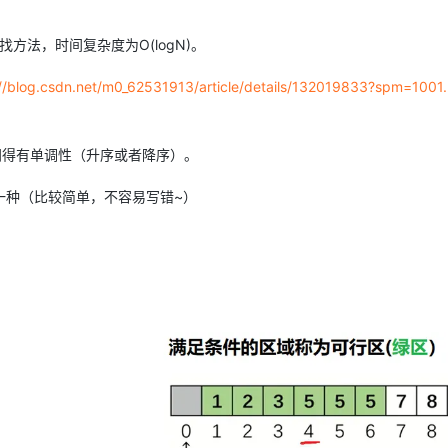
Deepseek-v4-pro
HappyHors
同享
万小智 AI 建站低至 15元/月
Qoder CN
AI 短剧/漫剧
云原生数据库 
快递物流查询
WordPress
成为服务伙
高校合作
点，立即开启云上创新
覆盖公网/内网、递归/权威、移动APP等全场景解析服务
送.CN域名，送备案服务码
基于千问大模型等，支持代码智能生成、研发智能问答
AI助力短剧
态智能体模型
旗舰 MoE 大模型，百万上下文与顶尖推理能力
图生视频，流
查找方法，时间复杂度为O(logN)。
Ubuntu
服务生态伙伴
云工开物
企业应用
Works
Night Plan 支持 Qwen 3.8-Max
云原生大数据计算服务 MaxCompute
AI 办公
容器服务 Kub
NEW
GLM-5.2
Wan2.7-T
://blog.csdn.net/m0_62531913/article/details/132019833?spm=1001
Red Hat
30+ 款产品免费体验
Data Agent 驱动的一站式 Data+AI 开发治理平台
夜间 5 折，Qwen/Meoo/TokenPlan 客户专享
面向分析的企业级SaaS模式云数据仓库
AI智能应用
提供一站式管
科研合作
视觉 Coding、空间感知、多模态思考等全面升级
1M上下文，专为长程任务能力而生
ERP
堂（旗舰版）
SUSE
智能客服
CRM
间得有单调性（升序或者降序）。
防护产品
2个月
自动承接线索
建站小程序
OA 办公系统
AI 应用构建
大模型原生
一种（比较简单，不容易写错~）
力提升
财税管理
模板建站
Qoder
大模型服务平台百炼-应用模版
HOT
NEW
面向真实软件
个人版上线、团队版降价；千问3.8-Max首发发尝鲜
丰富多元化的应用模版和解决方案
400电话
定制建站
万有无界
大模型服务平台百炼-智能体
方案
广告营销
模板小程序
的模型效果
灵活可视化地构建企业级 Agent
定制小程序
秒悟
人工智能平台 PAI
APP 开发
云端极速 AI 
新一代 AI 视频生成模型，深度适配广告营销等场景
AI Native 的算法工程平台，一站式完成建模、训练、推理服务部署
建站系统