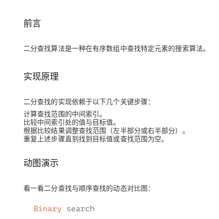
存储
天池大赛
Qwen3.7-Plus
云解析DNS
解决方案免费试用 新老
电子合同
最高领取价值200元试用
能看、能想、能动手的多模
安全
网络与CDN
前言
AI 算法大赛
畅捷通
大数据开发治理平台 Data
AI 产品 免费试用
网络
安全
云开发大赛
Qwen3-VL-Plus
Tableau 订阅
二分查找算法是一种在
有序数组
中查找特定元素的搜索算法。
1亿+ 大模型 tokens 和 
可观测
入门学习赛
中间件
AI空中课堂在线直播课
云防火墙
140+云产品 免费试用
实现原理
上云与迁云
云原生的云上边界网络安全
产品新客免费试用，最长1
数据库
生态解决方案
大模型服务
企业出海
大模型ACA认证体验
大数据计算
二分查找的实现依赖于以下几个关键步骤：
助力企业全员 AI 认知与能
行业生态解决方案
计算查找范围的中间索引。
千问AI平台-Token Plan
政企业务
媒体服务
比较中间索引处的值与目标值。
开发者生态解决方案
根据比较结果调整查找范围（左半部分或右半部分）。
重复上述步骤直到找到目标值或查找范围为空。
企业服务与云通信
千问AI平台-模型体验
AI 开发和 AI 应用解决
在线体验全尺寸、多种模态
域名与网站
动图演示
Happy 系列大模型
终端用户计算
看一看二分查找与顺序查找的动态对比图：
Serverless
开发工具