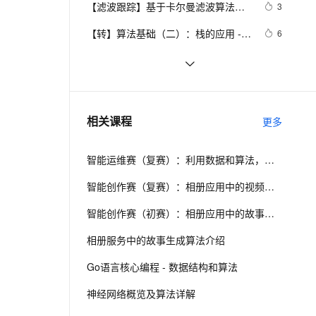
安全
【滤波跟踪】基于卡尔曼滤波算法实
我要投诉
e-1.1-I2V
Cosyvoice-V3-Flash
3
PolarDB
上云场景组合购
Milvus 弹性伸缩功能新增节
伴
现飞行物体运动轨迹预测附matlab代
漫剧创作，剧本、分镜、视频高效生成
100%兼容MySQL、PostgreSQL，兼容Oracle，支持集中和分布式
覆盖90%+业务场景，专享组合折扣价
点支持范围
畅自然，细节丰富
高表现力语音合成大模型，语音克隆听感自然
VPN
【转】算法基础（二）：栈的应用 --- 
6
码
迷宫解题
ernetes 版 ACK
云聚AI 严选权益
AI 原生数据库服务发布
SSL 证书
非线性回归中的Levenberg-
5
2V
Fun-ASR
，一键激活高效办公新体验
理容器应用的 K8s 服务
精选AI产品，从模型到应用全链提效
Agent 数据网关
Marquardt算法理论和代码实现
文戏情感细腻自然，动作戏激烈拳拳到肉，实现更强表演能力
支持中英文自由切换，具备更强的噪声鲁棒性
堡垒机
《算法技术手册》一3.5.5 算法分析
5
AI 用量加速计划
云原生数据库 PolarDB
防火墙
、识别商机，让客服更高效、服务更出色。
微软的22道数据结构算法面试题
新老同享，达量后返
Agentic Database 发布
617
相关课程
更多
主机安全
应用
智能运维赛（复赛）：利用数据和算法，快速定位系统异常并进行根因分析
千问办公
NEW
AI 应用及服务市场
的智能体编程平台
一站式AI生产力平台
智能创作赛（复赛）：相册应用中的视频故事生成算法介绍
AI 应用
伶鹊
智能创作赛（初赛）：相册应用中的故事生成算法介绍
企业级人与Agent协作平台，接入和调度多个数字员工
智能客服平台，对话机器人、对话分析、智能外呼
大模型
相册服务中的故事生成算法介绍
大模型服务平台百炼 - 全妙
自然语言处理
Go语言核心编程 - 数据结构和算法
应用创作平台
多模态内容创作工具，已接入 DeepSeek
数据标注
神经网络概览及算法详解
机器学习