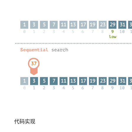
大模型解决方案
迁移与运维管理
快速部署 Dify，高效搭建 
专有云
10 分钟在聊天系统中增加
代码实现