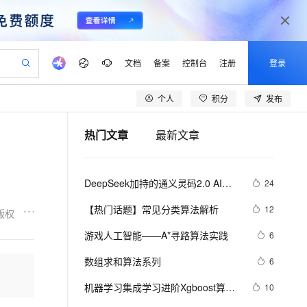
文档
备案
控制台
注册
登录
个人
积分
发布
验
作计划
器
AI 活动
专业服务
服务伙伴合作计划
开发者社区
加入我们
产品动态
服务平台百炼
阿里云 OPC 创新助力计划
热门文章
最新文章
一站式生成采购清单，支持单品或批量购买
io：打造专属 AI 语音助手
S产品伙伴计划（繁花）
峰会
CS
造的大模型服务与应用开发平台
一句话生成原生可编辑精美 PPT 文稿
AI 生产力先锋
Al MaaS 服务伙伴赋能合作
域名
博文
Careers
至高可申请百万元
Qwen3.8-Max 模型上线
开启高性价比 AI 编程新体验
弹性可伸缩的云计算服务
Qwen-Audio-3.0-Realtime 端到端实时语音角色扮演
输入一句话想法, 轻松生成专业的 PPT
先锋实践拓展 AI 生产力的边界
Token 补贴，五大权
计划
海大会
伙伴信用分合作计划
商标
问答
社会招聘
DeepSeek加持的通义灵码2.0 AI程
24
益加速 OPC 成功
eek-V4-Pro
SS
一键部署幻兽帕鲁游戏服务器
飞天发布时刻
HOT
Open Search 向量检索版支
划
备案
电子书
校园招聘
序员实战案例：助力嵌入式开发中的
pSeek-V4-Pro
视频创作，一键激活电商全链路生产力
稳定、安全、高性价比、高性能的云存储服务
一键购买专属联机服务器，轻松开启游戏
所见，即是所愿
持视频检索 Pipeline 功能
更多支持
【热门话题】常见分类算法解析
12
版权
算法生成革新
划
公司注册
镜像站
视频生成
语音识别与合成
专属 QwenPaw
漫剧工坊：一站式动画创作平台
AI 实训营
HOT
应用身份服务 (IDaaS)
游戏人工智能——A*寻路算法实践
6
合作伙伴培训与认证
划
上云迁移
站生成，高效打造优质广告素材
全接入的云上超级电脑
从聊天伙伴进化为能主动干活的本地数字员工
快速生产连贯的高质量长漫剧
从基础到进阶，Agent 创客手把手教你
OpenClaw 管理能力上线
lScope
我要反馈
e-1.1-T2V
Qwen3-TTS-Flash
数组求和算法系列
6
查询合作伙伴
n Alibaba Cloud ISV 合作
代维服务
建企业门户网站
10 分钟搭建微信、支付宝小程序
MaxCompute MaxFrame 提
畅细腻的高质量视频
离线语音合成大模型，多语言方言自适应，低延迟高稳定
创新加速
机器学习集成学习进阶Xgboost算法
ope
登录合作伙伴管理后台
10
我要建议
站，无忧落地极速上线
以可视化方式快速构建移动和 PC 门户网站
国内短信简单易用，安全可靠，秒级触达，全球覆盖200+国家和地区。
高效部署网站，快速应用到小程序
供自动弹性内存功能
原理