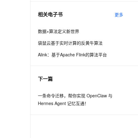
相关电子书
更多
息提取
与 AI 智能体进行实时音视频通话
从文本、图片、视频中提取结构化的属性信息
构建支持视频理解的 AI 音视频实时通话应用
数据+算法定义新世界
t.diy 一步搞定创意建站
构建大模型应用的安全防护体系
袋鼠云基于实时计算的反黄牛算法
通过自然语言交互简化开发流程,全栈开发支持
通过阿里云安全产品对 AI 应用进行安全防护
Alink：基于Apache Flink的算法平台
下一篇
一条命令迁移，帮你实现 OpenClaw 与
Hermes Agent 记忆互通！