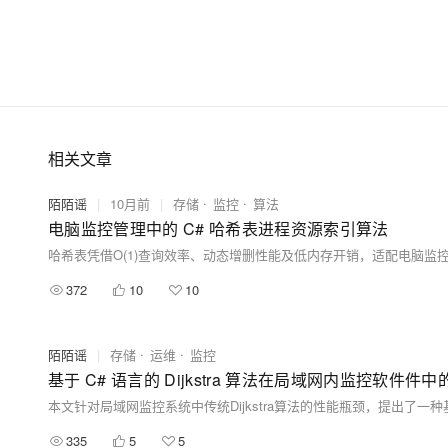
相关文章
陌陌谣
|
10月前
|
存储
监控
算法
电脑监控管理中的 C# 哈希表进程资源索引算法
372
10
10
陌陌谣
|
存储
运维
监控
基于 C# 语言的 Dijkstra 算法在局域网内监控软件
335
5
5