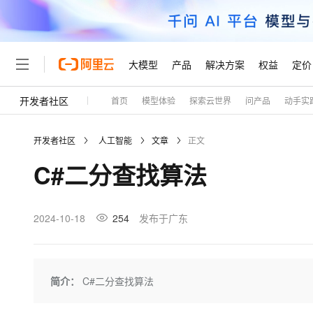
大模型
产品
解决方案
权益
定价
开发者社区
首页
模型体验
探索云世界
问产品
动手实
大模型
产品
解决方案
权益
定价
云市场
伙伴
服务
了解阿里云
精选产品
精选解决方案
普惠上云
产品定价
精选商城
成为销售伙伴
售前咨询
为什么选择阿里云
千问AI平台
开发者社区
人工智能
文章
正文
了解云产品的定价详情
大模型服务平台百炼
千问办公，解锁你的工作
普惠上云 官方力荐
分销伙伴
在线服务
网站建设
什么是云计算
大
C#二分查找算法
大模型服务与应用平台
企业级Agent产品，直接
云服务器38元/年起，超
咨询伙伴
多端小程序
技术领先
云上成本管理
售后服务
轻量应用服务器
Agency Agents：拥
官方推荐返现计划
大模型
精选产品
精选解决方案
Salesforce 国际版订阅
稳定可靠
管理和优化成本
推荐新用户得奖励，单订单
销售伙伴合作计划
2024-10-18
254
发布于广东
自助服务
友盟天域
安全合规
人工智能与机器学习
AI
文本生成
云数据库 RDS
HappyHorse 打造一
云工开物
无影生态合作计划
在线服务
观测云
分析师报告
高校专属算力普惠，学生认
计算
互联网应用开发
Qwen3.8-Max
HOT
Salesforce On Alibaba C
工单服务
Tuya 物联网平台阿里云
研究报告与白皮书
人工智能平台 PAI
快速拥有专属 OpenClaw
简介：
C#二分查找算法
大模
Consulting Partner 合
大数据
容器
智能体时代全能旗舰模型
免费试用
短信专区
一站式AI开发、训练和推
蓝凌 OA
AI 大模型销售与服务生
现代化应用