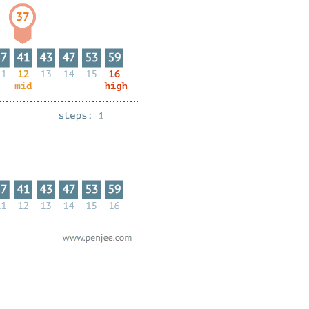
AI 应用
10分钟微调：让0.6B模型媲美235B模
多模态数据信
型
依托云原生高可用架构,实现Dify私有化部署
用1%尺寸在特定领域达到大模型90%以上效果
一个 AI 助手
超强辅助，Bol
即刻拥有 DeepSeek-R1 满血版
在企业官网、通讯软件中为客户提供 AI 客服
多种方案随心选，轻松解锁专属 DeepSeek