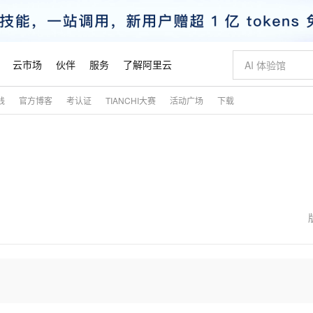
云市场
伙伴
服务
了解阿里云
践
官方博客
考认证
TIANCHI大赛
活动广场
下载
AI 特惠
数据与 API
成为产品伙伴
企业增值服务
最佳实践
价格计算器
AI 场景体
基础软件
产品伙伴合
阿里云认证
市场活动
配置报价
大模型
自助选配和估算价格
新方式
睿译宝，AI翻译排版一步到位
智启 AI 普惠权益
产品生态集成认证中心
企业支持计划
云上春晚
域名与网站
千问官方 MaaS 平台，为开发者和 Agent 而生，新用户赠送 1 亿 + tokens 额度
Qwen Aud
AI Coding
阿里云Maa
2026 阿里云
云服务器 E
为企业打
数据集
Windows
大模型认证
模型
NEW
NEW
交付可用成果
值低价云产品抢先购
上传文档即自动完成翻译和格式还原
至高享 1亿+免费 tokens，加速 Al 应用落地
提供智能易用的域名与建站服务
智能编程，一键
安全可靠、
产品生态伙伴
专家技术服务
云上奥运之旅
弹性计算合作
阿里云中企出
手机三要素
宝塔 Linux
全部认证
价格优势
有专属领域专家
GLM-5.2：长任务时代开源旗舰模型
阿里云 OPC 创新助力计划
千问大模型
即刻拥有 DeepS
AI 电商营销
对象存储 O
大模型
产品生态伙伴工作台
企业增值服务台
云栖战略参考
云存储合作计
云栖大会
身份实名认证
CentOS
训练营
推动算力普惠，释放技术红利
最高返9万
多领域专家智能体,一键组建 AI 虚拟交付团队
快速构建应用程序和网站，即刻迈出上云第一步
至高百万元 Token 补贴，加速一人公司成长
多元化、高性能、安全可靠的大模型服务
真正可用的 1M 上下文,一次完成代码全链路开发
轻松解锁专属 Dee
从图文生成到
云上的中国
数据库合作计
活动全景
短信
Docker
图片和
站式影视创作平台
Hermes Agent，打造自进化智能体
Token Plan 模型订阅计划
数字证书管理服务（原SSL证书）
5 分钟轻松部署
AI 广告创作
无影云电脑
企业成长
NEW
信息公告
看见新力量
云网络合作计
OCR 文字识别
JAVA
证享300元代金券
可视化编排打通从文字构思到成片全链路闭环
全托管，含MySQL、PostgreSQL、SQL Server、MariaDB多引擎
自主进化，持久记忆，越用越聪明
Qwen3.8-Max 首发尝鲜，限时加量 10 倍，夜间低至2折
实现全站HTTPS，呈现可信的WEB访问
图文、视频一
随时随地安
魔搭 Mode
Kimi-K3
HappyHors
NEW
loud
服务实践
官网公告
金融模力时刻
Salesforce O
版
发票查验
全能环境
Claude Code + GStack 打造工程团队
千问办公，限时限量积分加倍
Qoder
低代码高效构
AI 建站
短信服务
型
NEW
作计划
Kimi 最新旗舰模型，长程编程与推理利器
让文字生成流
计划
创新中心
魔搭 ModelSc
健康状态
理服务
让AI从“聊天伙伴”进化为能干活的“数字员工”
安装技能 GStack，拥有专属 AI 工程团队
你的AI工作搭子，覆盖日常办公高频场景
面向真实软件的智能体编程平台
0 代码专业建
客户案例
天气预报查询
操作系统
态合作计划