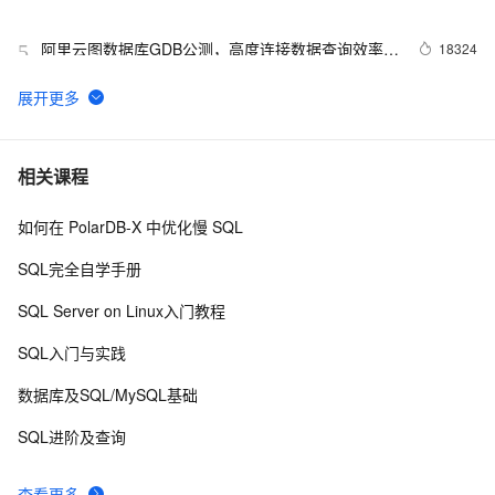
阿里云图数据库GDB公测，高度连接数据查询效率提
18324
5
升10倍
MongoDB查询优化：从 10s 到 10ms
17566
6
PostgreSQL 百亿地理位置数据 近邻查询性能
17051
7
相关课程
如何在 PolarDB-X 中优化慢 SQL
【HBase从入门到精通系列】如何避免HBase写入过
15614
8
快引起的各种问题
SQL完全自学手册
再谈全局网HBase八大应用场景
15543
9
SQL Server on Linux入门教程
Gitlab从删库到恢复 - 数据库备份\恢复\容灾\HA的靠
14969
10
SQL入门与实践
谱姿势
数据库及SQL/MySQL基础
SQL进阶及查询
查看更多