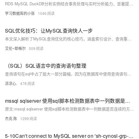
RDS MySQL DuckDB分析实例结合事务处理与实时分析能力，显著提升SQL查询性能，最高可达200倍，兼容MySQL语法，无需额外学习成本。
学习数据库的小张
1046
SQL优化技巧：让MySQL查询快人一步
本文深入解析了MySQL查询优化的核心技巧，涵盖索引设计、查询重写、分页优化、批量操作、数据类型优化及性能监控等方面，帮助开发者显著提升数据库性能，解决慢查询问题，适用于高并发与大数据场景。
艾伦~耶格尔
509
（SQL）SQL语言中的查询语句整理
查询语句在sql中占了挺大一部分篇幅，因为在数据库中使用查询语句的次数远多于更新与删除命令。而查询语句比起其他语句要更加的复杂，可因为sql是数据库不可或缺的一部分，所以即使不懂，也必须得弄懂，以上。
凉凉心.
478
mssql sqlserver 使用sql脚本检测数据表中一列数据是否连续的方法分享
原文:mssql sqlserver 使用sql脚本检测数据表中一列数据是否连续的方法分享 原文地址:http://www.maomao365.com/?p=7335 摘要: 数据表中，有一列是自动流水号，由于各种操作异常原因(或者插入失败)，此列数据会变的不连续，下文将讲述使...
杰克.陈
1299
5-10Can't connect to MySQL server on 'sh-cynosl-grp-fcs50xoa.sql.tencentcdb.com' (110)")