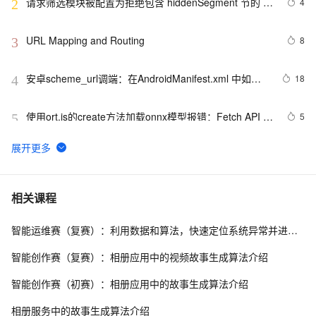
请求筛选模块被配置为拒绝包含 hiddenSegment 节的 
4
2
URL 中的路径
URL Mapping and Routing
8
3
安卓scheme_url调端：在AndroidManifest.xml 中如何
18
4
配置 Intent-filter？
使用ort.js的create方法加载onnx模型报错：Fetch API 
5
5
cannot load file…… URL scheme “file“ is not supported.
软件测试/人工智能|解决Selenium中的异常问题：“error 
5
6
sending request for url”
解析 WEB 中所有 URL 的简单牛B代码，先保存起来，方
1
7
相关课程
式将来找不到了
智能运维赛（复赛）：利用数据和算法，快速定位系统异常并进行根因分析
asp.net URL重新实例
4
8
智能创作赛（复赛）：相册应用中的视频故事生成算法介绍
java 通过 URL 类和 URLConnection类 以及输入流实
612
9
智能创作赛（初赛）：相册应用中的故事生成算法介绍
现文件下载功能
vue获取URL参数 ，正则 JS-获取URL指定参数的 3 种方
6
10
相册服务中的故事生成算法介绍