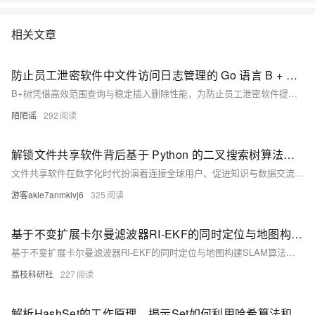
相关文章
防止员工泄密软件中文件访问日志管理的 Go 语言 B + 树算法
B+树凭借高效范围查询与稳定插入删除性能，为防止员工泄密软件提供高响应、可追溯的日志管理方案，显著提升海量文件操作日志的存储与检索效率。
陌陌谣
292
解锁文件共享软件背后基于 Python 的二叉搜索树算法密码
文件共享软件在数字化时代扮演着连接全球用户、促进知识与数据交流的重要角色。二叉搜索树作为一种高效的数据结构，通过有序存储和快速检索文件，极大提升了文件共享平台的性能。它依据文件名或时间戳等关键属性排序，支持高效插入、删除和查找操作，显著优化用户体验。本文还展示了用Python实现的简单二叉搜索树代码，帮助理解其工作原理，并展望了该算法在分布式计算和机器学习领域的未来应用前景。
游客akle7anmklvj6
325
基于不变扩展卡尔曼滤波器RI-EKF的同时定位与地图构建SLAM算法的收敛性和一致性特性研究（Matlab代码实现）
基于不变扩展卡尔曼滤波器RI-EKF的同时定位与地图构建SLAM算法的收敛性和一致性特性研究（Matlab代码实现）
荔枝科研社
227
解析HashSet的工作原理，揭示Set如何利用哈希算法和equals()方法确保元素唯一性，并通过示例代码展示了其“无重复”特性的具体应用