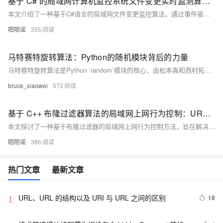
基于 C# 的局域网计算机监控系统文件变更实时监测算法设计与实现研究
本文介绍了一种基于C#语言的局域网文件变更监控算法，通过事件驱动与批处理机制结合，实现高效、低负载的文件系统实时监控。核心内容涵盖监控机制选择（如事件触发机制）、数据结构设计（如监控文件列表、事件队列）及批处理优化策略。文章详细解析了C#实现的核心代码，并提出性能优化与可靠性保障措施，包括批量处理、事件过滤和异步处理等技术。最后，探讨了该算法在企业数据安全监控、文件同步备份等场景的应用潜力，以及未来向智能化扩展的方向，如文件内容分析、智能告警机制和分布式监控架构。
陌陌谣
355
马特赛特旋转算法：Python的随机模块背后的力量
马特赛特旋转算法是Python `random`模块的核心，由松本真和西村拓士于1997年提出。它基于线性反馈移位寄存器，具有超长周期和高维均匀性，适用于模拟、密码学等领域。Python中通过设置种子值初始化状态数组，经状态更新和输出提取生成随机数，代码简单高效。
bruce_xiaowei
572
基于 C++ 布隆过滤器算法的局域网上网行为控制：URL 访问过滤的高效实现研究
本文探讨了一种基于布隆过滤器的局域网上网行为控制方法，旨在解决传统黑白名单机制在处理海量URL数据时存储与查询效率低的问题。通过C++实现URL访问过滤功能，实验表明该方法可将内存占用降至传统方案的八分之一，查询速度提升约40%，假阳性率可控。研究为优化企业网络管理提供了新思路，并提出结合机器学习、改进哈希函数及分布式协同等未来优化方向。
陌陌谣
386
热门文章
最新文章
URL、URL 的结构以及 URI 与 URL 之间的区别
18
1