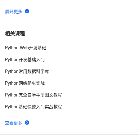
python_list
10
6
Python之计算24点
478
7
相关课程
Python Web开发基础
Python中的find()和count()方法详解
11
8
Python开发基础入门
Python 二维码的读取与生成：使用链接生成二维码、读
11
9
Python常用数据科学库
取二维码里的链接
python 模块初始
641
10
Python网络爬虫实战
Python完全自学手册图文教程
Python基础快速入门实战教程
查看更多