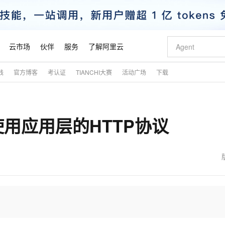
云市场
伙伴
服务
了解阿里云
践
官方博客
考认证
TIANCHI大赛
活动广场
下载
AI 特惠
数据与 API
成为产品伙伴
企业增值服务
最佳实践
价格计算器
AI 场景体
基础软件
产品伙伴合
阿里云认证
市场活动
配置报价
大模型
自助选配和估算价格
新方式
睿译宝，AI翻译排版一步到位
智启 AI 普惠权益
产品生态集成认证中心
企业支持计划
云上春晚
域名与网站
千问官方 MaaS 平台，为开发者和 Agent 而生，新用户赠送 1 亿 + tokens 额度
Qwen Aud
AI Coding
阿里云Maa
2026 阿里云
云服务器 E
为企业打
数据集
Windows
大模型认证
模型
NEW
NEW
用应用层的HTTP协议
交付可用成果
值低价云产品抢先购
上传文档即自动完成翻译和格式还原
至高享 1亿+免费 tokens，加速 Al 应用落地
提供智能易用的域名与建站服务
智能编程，一键
安全可靠、
产品生态伙伴
专家技术服务
云上奥运之旅
弹性计算合作
阿里云中企出
手机三要素
宝塔 Linux
全部认证
价格优势
有专属领域专家
GLM-5.2：长任务时代开源旗舰模型
阿里云 OPC 创新助力计划
千问大模型
即刻拥有 DeepS
AI 电商营销
对象存储 O
大模型
产品生态伙伴工作台
企业增值服务台
云栖战略参考
云存储合作计
云栖大会
身份实名认证
CentOS
训练营
推动算力普惠，释放技术红利
最高返9万
多领域专家智能体,一键组建 AI 虚拟交付团队
快速构建应用程序和网站，即刻迈出上云第一步
至高百万元 Token 补贴，加速一人公司成长
多元化、高性能、安全可靠的大模型服务
真正可用的 1M 上下文,一次完成代码全链路开发
轻松解锁专属 Dee
从图文生成到
云上的中国
数据库合作计
活动全景
短信
Docker
图片和
站式影视创作平台
Hermes Agent，打造自进化智能体
Token Plan 模型订阅计划
数字证书管理服务（原SSL证书）
5 分钟轻松部署
AI 广告创作
无影云电脑
企业成长
NEW
信息公告
看见新力量
云网络合作计
OCR 文字识别
JAVA
证享300元代金券
可视化编排打通从文字构思到成片全链路闭环
全托管，含MySQL、PostgreSQL、SQL Server、MariaDB多引擎
自主进化，持久记忆，越用越聪明
Qwen3.8-Max 首发尝鲜，限时加量 10 倍，夜间低至2折
实现全站HTTPS，呈现可信的WEB访问
图文、视频一
随时随地安
魔搭 Mode
Kimi-K3
HappyHors
NEW
loud
服务实践
官网公告
金融模力时刻
Salesforce O
版
发票查验
全能环境
Claude Code + GStack 打造工程团队
千问办公，限时限量积分加倍
Qoder
低代码高效构
AI 建站
短信服务
型
NEW
作计划
Kimi 最新旗舰模型，长程编程与推理利器
让文字生成流
计划
创新中心
魔搭 ModelSc
健康状态
理服务
让AI从“聊天伙伴”进化为能干活的“数字员工”
安装技能 GStack，拥有专属 AI 工程团队
你的AI工作搭子，覆盖日常办公高频场景
面向真实软件的智能体编程平台
0 代码专业建
客户案例
天气预报查询
操作系统
态合作计划