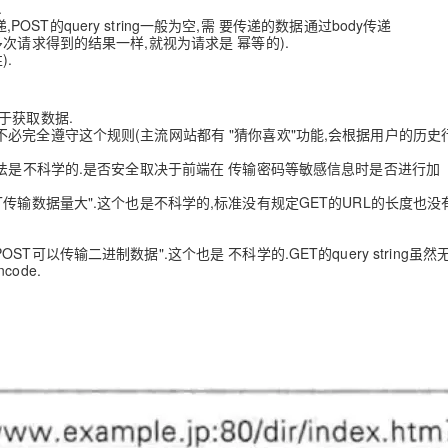
.
递,POST的query string⼀般为空,需 要传递的数据通过body传递
多次请求得到的结果⼀样,就视为请求是 幂等的).
).
于获取数据.
不必完全遵守这个规则(主流网站都有 "猜你喜欢"功能,会根据用户的历史
的说法是不科学的.是否安全取决于前端在 传输密码等敏感信息时是否进行加
T传输数据量大".这个也是不科学的,标准没有规定GET的URL的长度也没
T可以传输⼆进制数据".这个也是 不科学的.GET的query string虽然
ode.