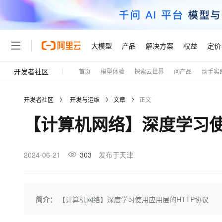
大模型
产品
解决方案
权益
定价
开发者社区
首页
模型体验
探索云世界
问产品
动手实
大模型
产品
解决方案
权益
定价
云市场
伙伴
服务
了解阿里云
精选产品
精选解决方案
普惠上云
产品定价
精选商城
成为销售伙伴
售前咨询
为什么选择阿里云
千问AI平台
开发者社区
开发与运维
文章
正文
了解云产品的定价详情
大模型服务平台百炼
千问办公，解锁你的工作
普惠上云 官方力荐
分销伙伴
在线服务
网站建设
什么是云计算
大
【计算机网络】深度学习使
大模型服务与应用平台
企业级Agent产品，直接
云服务器38元/年起，超
咨询伙伴
多端小程序
技术领先
云上成本管理
售后服务
轻量应用服务器
Agency Agents：拥
官方推荐返现计划
大模型
精选产品
精选解决方案
Salesforce 国际版订阅
稳定可靠
管理和优化成本
推荐新用户得奖励，单订单
销售伙伴合作计划
2024-06-21
303
发布于天津
自助服务
友盟天域
安全合规
人工智能与机器学习
AI
文本生成
云数据库 RDS
HappyHorse 打造一
云工开物
无影生态合作计划
在线服务
观测云
分析师报告
高校专属算力普惠，学生认
计算
互联网应用开发
Qwen3.8-Max
HOT
Salesforce On Alibaba C
工单服务
Tuya 物联网平台阿里云
研究报告与白皮书
人工智能平台 PAI
快速拥有专属 OpenClaw
简介：
【计算机网络】深度学习使用应用层的HTTP协议
大模
Consulting Partner 合
大数据
容器
智能体时代全能旗舰模型
免费试用
短信专区
一站式AI开发、训练和推
蓝凌 OA
AI 大模型销售与服务生
现代化应用