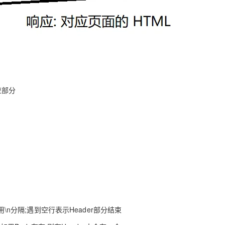
应部分
用\n分隔;遇到空行表示Header部分结束