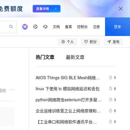
文档
备案
控制台
注册
登录
个人
积分
发布
验
作计划
器
AI 活动
专业服务
服务伙伴合作计划
开发者社区
加入我们
产品动态
服务平台百炼
阿里云 OPC 创新助力计划
热门文章
最新文章
一站式生成采购清单，支持单品或批量购买
io：打造专属 AI 语音助手
S产品伙伴计划（繁花）
峰会
CS
造的大模型服务与应用开发平台
一句话生成原生可编辑精美 PPT 文稿
AI 生产力先锋
Al MaaS 服务伙伴赋能合作
域名
博文
Careers
至高可申请百万元
Qwen3.8-Max 模型上线
开启高性价比 AI 编程新体验
弹性可伸缩的云计算服务
Qwen-Audio-3.0-Realtime 端到端实时语音角色扮演
输入一句话想法, 轻松生成专业的 PPT
先锋实践拓展 AI 生产力的边界
Token 补贴，五大权
计划
海大会
伙伴信用分合作计划
商标
问答
社会招聘
AliOS Things SIG BLE Mesh网络的
5
益加速 OPC 成功
eek-V4-Pro
SS
一键部署幻兽帕鲁游戏服务器
飞天发布时刻
HOT
Open Search 向量检索版支
划
备案
电子书
校园招聘
介绍和搭建
pSeek-V4-Pro
视频创作，一键激活电商全链路生产力
稳定、安全、高性价比、高性能的云存储服务
一键购买专属联机服务器，轻松开启游戏
所见，即是所愿
持视频检索 Pipeline 功能
更多支持
linux 下使用 tc 模拟网络延迟和丢包
8
版权
划
公司注册
镜像站
视频生成
语音识别与合成
专属 QwenPaw
漫剧工坊：一站式动画创作平台
AI 实训营
HOT
应用身份服务 (IDaaS)
python网络爬虫selenium打开多窗口
3
合作伙伴培训与认证
划
上云迁移
站生成，高效打造优质广告素材
全接入的云上超级电脑
从聊天伙伴进化为能主动干活的本地数字员工
快速生产连贯的高质量长漫剧
从基础到进阶，Agent 创客手把手教你
OpenClaw 管理能力上线
与切换页面
lScope
我要反馈
e-1.1-T2V
Qwen3-TTS-Flash
企业运维训练营之云上网络原理和实
6
查询合作伙伴
n Alibaba Cloud ISV 合作
代维服务
建企业门户网站
10 分钟搭建微信、支付宝小程序
MaxCompute MaxFrame 提
战（第2期），助力从业者在云上网络
畅细腻的高质量视频
离线语音合成大模型，多语言方言自适应，低延迟高稳定
创新加速
【工业串口和网络软件通讯平台
ope
登录合作伙伴管理后台
9
我要建议
站，无忧落地极速上线
以可视化方式快速构建移动和 PC 门户网站
国内短信简单易用，安全可靠，秒级触达，全球覆盖200+国家和地区。
高效部署网站，快速应用到小程序
供自动弹性内存功能
技术浪潮中站稳脚跟！
(SuperIO)教程】六.二次开发导出数