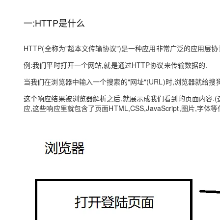
存储
天池大赛
Qwen3.7-Plus
云解析DNS
解决方案免费试用 新老
电子合同
最高领取价值200元试用
能看、能想、能动手的多模
安全
网络与CDN
一:HTTP是什么
AI 算法大赛
畅捷通
大数据开发治理平台 Data
AI 产品 免费试用
网络
安全
云开发大赛
Qwen3-VL-Plus
Tableau 订阅
HTTP(全称为"超本文传输协议")是⼀种应用非常广泛的应用层协
1亿+ 大模型 tokens 和 
可观测
入门学习赛
中间件
AI空中课堂在线直播课
例:我们平时打开⼀个网站,就是通过HTTP协议来传输数据的.
云防火墙
140+云产品 免费试用
上云与迁云
云原生的云上边界网络安全
产品新客免费试用，最长1
数据库
当我们在浏览器中输入⼀个搜索的"网址"(URL)时,浏览器就给搜
生态解决方案
大模型服务
企业出海
这个响应结果被浏览器解析之后,就展示成我们看到的页面内容.(
大模型ACA认证体验
大数据计算
应,这些响应里就包含了页面HTML,CSS,JavaScript,图片,字体等
助力企业全员 AI 认知与能
行业生态解决方案
千问AI平台-Token Plan
政企业务
媒体服务
开发者生态解决方案
企业服务与云通信
千问AI平台-模型体验
AI 开发和 AI 应用解决
在线体验全尺寸、多种模态
域名与网站
Happy 系列大模型
终端用户计算
Serverless
开发工具