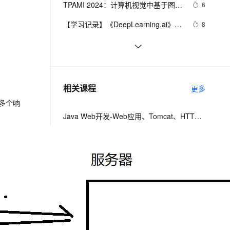
安全
TPAMI 2024：计算机视觉中基于图神
我要投诉
e-1.1-I2V
Cosyvoice-V3-Flash
6
PolarDB
上云场景组合购
Milvus 弹性伸缩功能新增节
据驱动
伴
经网络和图Transformers的方法和最
漫剧创作，剧本、分镜、视频高效生成
100%兼容MySQL、PostgreSQL，兼容Oracle，支持集中和分布式
覆盖90%+业务场景，专享组合折扣价
点支持范围
畅自然，细节丰富
高表现力语音合成大模型，语音克隆听感自然
VPN
【学习记录】《DeepLearning.ai》第
8
新进展
十课：卷积神经网络(Convolutional 
ernetes 版 ACK
云聚AI 严选权益
AI 原生数据库服务发布
SSL 证书
什么是蜜罐，在当前网络安全形势
9
2V
Fun-ASR
Neural Networks)
，一键激活高效办公新体验
理容器应用的 K8s 服务
精选AI产品，从模型到应用全链提效
Agent 数据网关
下，蜜罐能提供哪些帮助
文戏情感细腻自然，动作戏激烈拳拳到肉，实现更强表演能力
支持中英文自由切换，具备更强的噪声鲁棒性
堡垒机
网络编程懒人入门(十四)：到底什么是
6
AI 用量加速计划
云原生数据库 PolarDB
Socket？一文即懂！
防火墙
、识别商机，让客服更高效、服务更出色。
网络编程socket
新老同享，达量后返
Agentic Database 发布
7
相关课程
更多
主机安全
应用
多个响
Java Web开发-Web应用、Tomcat、HTTP请求与响应
千问办公
NEW
AI 应用及服务市场
的智能体编程平台
一站式AI生产力平台
企业上云攻略-阿里云网络产品应用系列教程
AI 应用
伶鹊
Linux网络进阶 - TCP/IP协议及OSI七层模型
企业级人与Agent协作平台，接入和调度多个数字员工
智能客服平台，对话机器人、对话分析、智能外呼
大模型
云安全基础课- HTTP协议基础
大模型服务平台百炼 - 全妙
自然语言处理
计算机网络基础
应用创作平台
多模态内容创作工具，已接入 DeepSeek
数据标注
网络管理者必知-2分钟了解新出台的《网络安全法》
机器学习