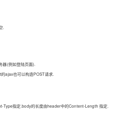
空.
器(例如登陆页面).
t的ajax也可以构造POST请求.
ype指定.body的长度由header中的Content-Length 指定.