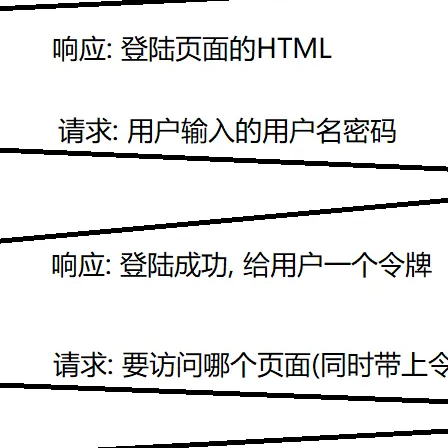
AI 应用
10分钟微调：让0.6B模型媲美235B模
多模态数据信
型
依托云原生高可用架构,实现Dify私有化部署
用1%尺寸在特定领域达到大模型90%以上效果
一个 AI 助手
超强辅助，Bol
即刻拥有 DeepSeek-R1 满血版
在企业官网、通讯软件中为客户提供 AI 客服
多种方案随心选，轻松解锁专属 DeepSeek