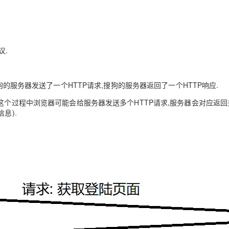
Deepseek-v4-pro
HappyHors
同享
万小智 AI 建站低至 15元/月
Qoder CN
AI 短剧/漫剧
云原生数据库 
快递物流查询
WordPress
成为服务伙
高校合作
点，立即开启云上创新
覆盖公网/内网、递归/权威、移动APP等全场景解析服务
送.CN域名，送备案服务码
基于千问大模型等，支持代码智能生成、研发智能问答
AI助力短剧
态智能体模型
旗舰 MoE 大模型，百万上下文与顶尖推理能力
图生视频，流
Ubuntu
服务生态伙伴
云工开物
企业应用
Works
Night Plan 支持 Qwen 3.8-Max
云原生大数据计算服务 MaxCompute
AI 办公
容器服务 Kub
NEW
GLM-5.2
Wan2.7-T
Red Hat
议.
30+ 款产品免费体验
Data Agent 驱动的一站式 Data+AI 开发治理平台
夜间 5 折，Qwen/Meoo/TokenPlan 客户专享
面向分析的企业级SaaS模式云数据仓库
AI智能应用
提供一站式管
科研合作
视觉 Coding、空间感知、多模态思考等全面升级
1M上下文，专为长程任务能力而生
ERP
堂（旗舰版）
SUSE
智能客服
CRM
防护产品
2个月
自动承接线索
狗的服务器发送了一个HTTP请求,搜狗的服务器返回了⼀个HTTP响应.
建站小程序
OA 办公系统
AI 应用构建
大模型原生
这个过程中浏览器可能会给服务器发送多个HTTP请求,服务器会对应返回
信息).
力提升
财税管理
模板建站
Qoder
大模型服务平台百炼-应用模版
HOT
NEW
面向真实软件
个人版上线、团队版降价；千问3.8-Max首发发尝鲜
丰富多元化的应用模版和解决方案
400电话
定制建站
万有无界
大模型服务平台百炼-智能体
方案
广告营销
模板小程序
的模型效果
灵活可视化地构建企业级 Agent
定制小程序
秒悟
人工智能平台 PAI
APP 开发
云端极速 AI 
新一代 AI 视频生成模型，深度适配广告营销等场景
AI Native 的算法工程平台，一站式完成建模、训练、推理服务部署
建站系统