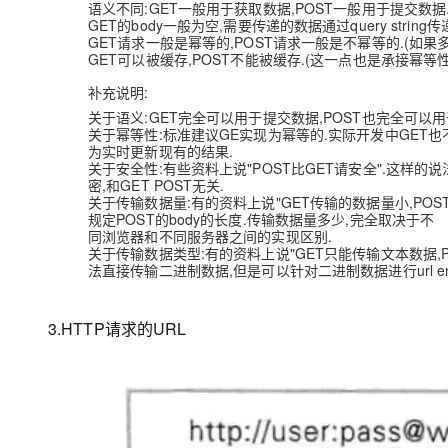
语义不同:GET⼀般用于获取数据,POST⼀般用于提交数据
GET的body⼀般为空,需要传递的数据通过query string传
GET请求⼀般是幂等的,POST请求⼀般是不幂等的.(如果
GET可以被缓存,POST不能被缓存.(这⼀点也是承接幂等性
补充说明:
关于语义:GET完全可以用于提交数据,POST也完全可以用
关于幂等性:标准建议GE实现为幂等的.实际开发中GET也
为实时更新现有的结果.
关于安全性:有些资料上说"POST比GET请安全".这样
密,和GET POST无关.
关于传输数据量:有的资料上说"GET传输的数据量小,POS
规定POST的body的长度.传输数据量多少,完全取决于不
同浏览器和不同服务器之间的实现区别.
关于传输数据类型:有的资料上说"GET只能传输文本数据,POS
法直接传输⼆进制数据,但是可以针对⼆进制数据进行url enc
3.HTTP请求的URL