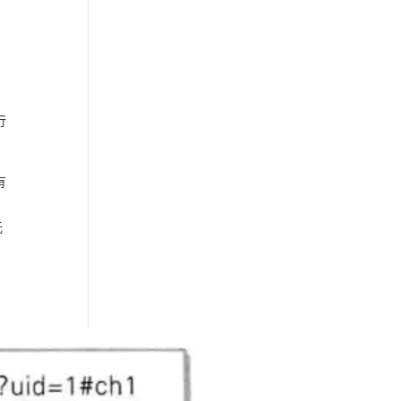
行
有
无