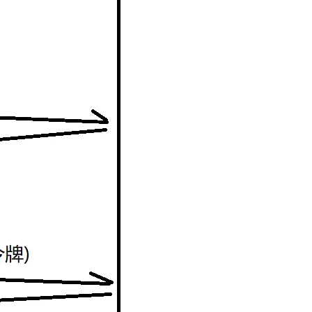
相关电子书
更多
息提取
与 AI 智能体进行实时音视频通话
从文本、图片、视频中提取结构化的属性信息
构建支持视频理解的 AI 音视频实时通话应用
Deep Dive：应用交付网络架构设计
t.diy 一步搞定创意建站
构建大模型应用的安全防护体系
Deep Dive：跨地域网络架构设计
通过自然语言交互简化开发流程,全栈开发支持
通过阿里云安全产品对 AI 应用进行安全防护
Session：更加安全、可靠的数据中心网络产品更新
相关实验场景
更多
通过轻量消息队列（原MNS）主题HTTP订阅+ARMS实现自定义数据多渠道告警
下一篇
一条命令迁移，帮你实现 OpenClaw 与