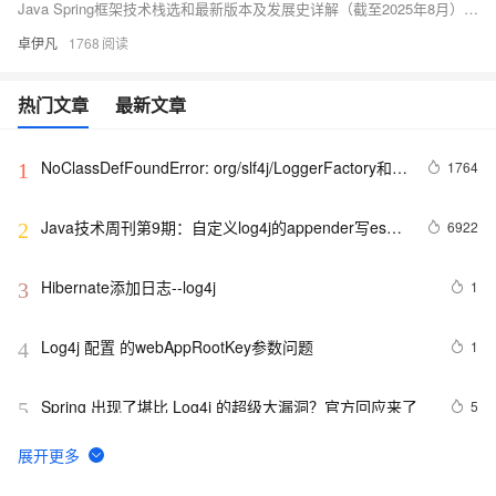
Java Spring框架技术栈选和最新版本及发展史详解（截至2025年8月）-优雅草卓伊凡
卓伊凡
1768
热门文章
最新文章
NoClassDefFoundError: org/slf4j/LoggerFactory和
1764
1
NoClassDefFoundError: 
org/apache/log4j/LogManager解决方法
Java技术周刊第9期：自定义log4j的appender写es日
6922
2
志
Hibernate添加日志--log4j
1
3
Log4j 配置 的webAppRootKey参数问题
1
4
Spring 出现了堪比 Log4j 的超级大漏洞？官方回应来了
5
5
最牛逼 Java 日志框架—Log4j2，性能无敌，横扫对手
5
6