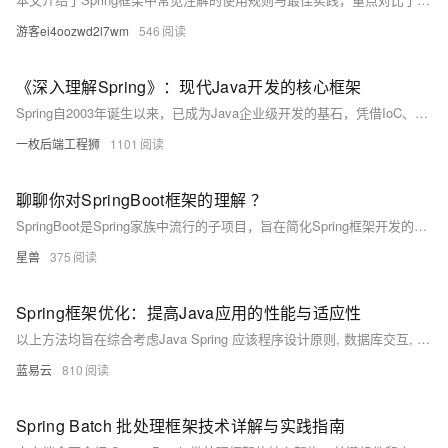
游客ei4oozwd2l7wm
546
《深入理解Spring》：现代Java开发的核心框架
Spring自2003年诞生以来，已成为Java企业级开发的基石，凭借IoC、AOP、声明式编程等核心特性，极大简化了开发复杂度。本系列将深入解析Spring框架核心原理及Spring Boot、Cloud、Security等生态组件，助力开发者构建高效、可扩展的应用体系。（238字）
一枚后端工程狮
1101
聊聊你对SpringBoot框架的理解 ？
SpringBoot是Spring家族中流行的子项目，旨在简化Spring框架开发的繁琐配置。它主要提供三大功能：starter起步依赖简化依赖管理，自动配置根据条件创建Bean，以及内嵌Web服务器支持Jar包运行，极大提升了开发效率。
星兽
375
Spring框架优化：提高Java应用的性能与适应性
以上方法均旨在综合考虑Java Spring 应该程序设计原则, 数据库交互, 编码实践和系统架构布局等多角度因素, 旨在达到高效稳定运转目标同时也易于未来扩展.
蓝易云
810
Spring Batch 批处理框架技术详解与实践指南