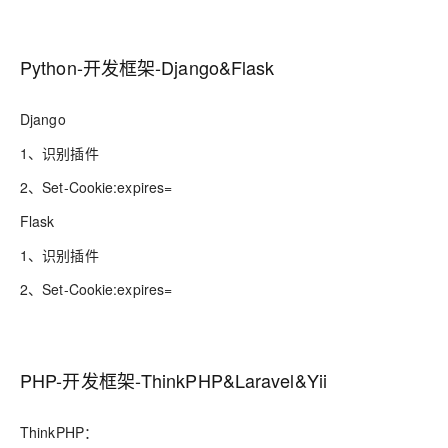
Python-开发框架-Django&Flask
Django
1、识别插件
2、Set-Cookie:expires=
Flask
1、识别插件
2、Set-Cookie:expires=
PHP-开发框架-ThinkPHP&Laravel&Yii
ThinkPHP：