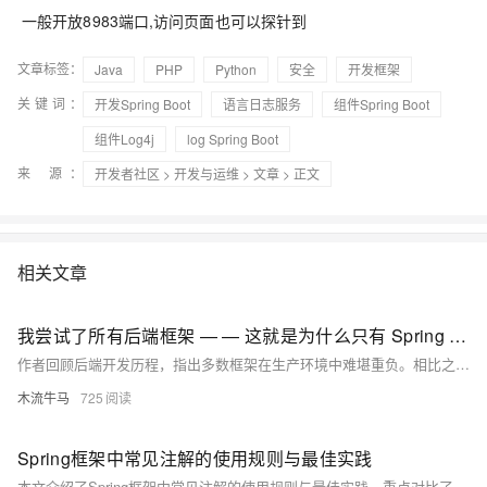
一般开放8983端口,访问页面也可以探针到
文章标签：
Java
PHP
Python
安全
开发框架
关键词：
开发Spring Boot
语言日志服务
组件Spring Boot
组件Log4j
log Spring Boot
来 源：
开发者社区
>
开发与运维
>
文章
> 正文
相关文章
我尝试了所有后端框架 — — 这就是为什么只有 Spring Boot 幸存下来
作者回顾后端开发历程，指出多数框架在生产环境中难堪重负。相比之下，Spring Boot凭借内置安全、稳定扩展、完善生态和企业级支持，成为构建高可用系统的首选，真正经受住了时间与规模的考验。
木流牛马
725
Spring框架中常见注解的使用规则与最佳实践
本文介绍了Spring框架中常见注解的使用规则与最佳实践，重点对比了URL参数与表单参数的区别，并详细说明了@RequestParam、@PathVariable、@RequestBody等注解的应用场景。同时通过表格和案例分析，帮助开发者正确选择参数绑定方式，避免常见误区，提升代码的可读性与安全性。