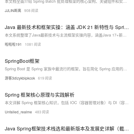
本文档全面介绍 Spring Batch 批处理框架的核心架构、关键组件和实际应用场景。作为 Spring 生态系统中专门处理大规模数据批处理的框架，Spring Batch 为企业级批处理作业提供了可靠的解决方案。本文将深入探讨其作业流程、组件模型、错误处理机制、性能优化策略以及与现代云原生环境的集成方式，帮助开发者构建高效、稳定的批处理系统。
JJLIN距离
908
Java 最新技术和框架实操：涵盖 JDK 21 新特性与 Spring Security 6.x 安全框架搭建
本文系统整理了Java最新技术与主流框架实操内容，涵盖Java 17+新特性（如模式匹配、文本块、记录类）、Spring Boot 3微服务开发、响应式编程（WebFlux）、容器化部署（Docker+K8s）、测试与CI/CD实践，附完整代码示例和学习资源推荐，助你构建现代Java全栈开发能力。
啦啦啦191
1081
SpringBoot框架
Spring Boot 是 Spring 家族中最流行的框架，旨在简化 Spring 应用的初始搭建与开发。它通过自动配置、起步依赖和内嵌服务器三大核心功能，大幅减少配置复杂度，提升开发效率。开发者可快速构建独立运行的 Web 应用，并支持多种数据访问技术和第三方集成。
游客3dizykbipkcok
619
Spring 框架核心原理与实践解析
本文详解 Spring 框架核心知识，包括 IOC（容器管理对象）与 DI（容器注入依赖），以及通过注解（如 @Service、@Autowired）声明 Bean 和注入依赖的方式。阐述了 Bean 的线程安全（默认单例可能有安全问题，需业务避免共享状态或设为 prototype）、作用域（@Scope 注解，常用 singleton、prototype 等）及完整生命周期（实例化、依赖注入、初始化、销毁等步骤）。 解析了循环依赖的解决机制（三级缓存）、AOP 的概念（公共逻辑抽为切面）、底层动态代理（JDK 与 Cglib 的区别）及项目应用（如日志记录）。介绍了事务的实现（基于 AOP
Unfailed_realme
483
Java Spring框架技术栈选和最新版本及发展史详解（截至2025年8月）-优雅草卓伊凡