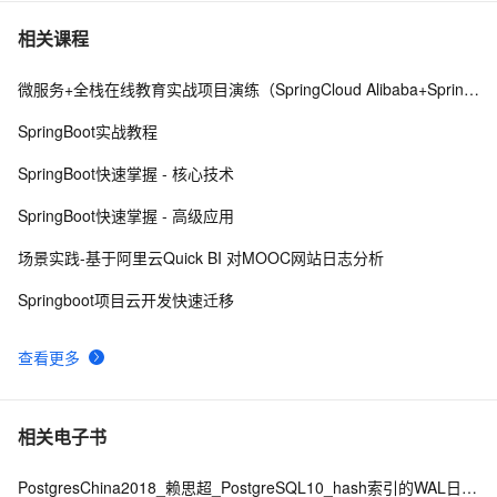
一次简单的log4j漏洞测试
8
7
相关课程
微服务+全栈在线教育实战项目演练（SpringCloud Alibaba+SpringBoot）
log4j2配置文件log4j2.xml
9
8
SpringBoot实战教程
Log4j使用及配置
4
9
SpringBoot快速掌握 - 核心技术
还不知道项目中怎么写日志？slf4j+log4j帮你搞定！
5
10
SpringBoot快速掌握 - 高级应用
场景实践-基于阿里云Quick BI 对MOOC网站日志分析
Springboot项目云开发快速迁移
查看更多
相关电子书
PostgresChina2018_赖思超_PostgreSQL10_hash索引的WAL日志修改版final