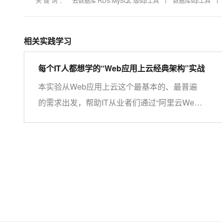
关键词：
云数据库 RDS MySQL 版sql工具
数据库sql工具
相关实践学习
每个IT人都想学的“Web应用上云经典架构”实战
本实验从Web应用上云这个最基本的、最普遍
的需求出发，帮助IT从业者们通过“阿里云Web
应用上云解决方案”，了解一个企业级Web应用
上云的常见架构，了解如何构建一个高可用、可
扩展的企业级应用架构。