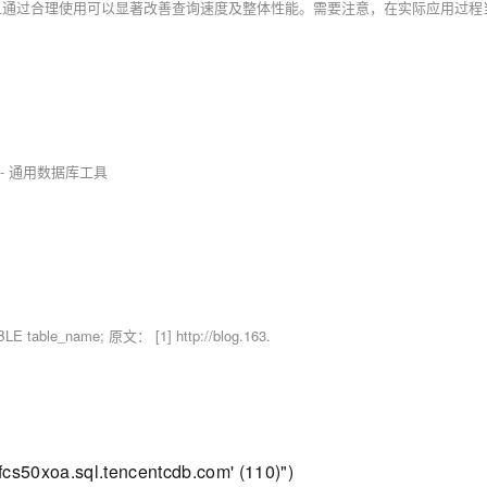
dows) - 通用数据库工具
le_name; 原文： [1] http://blog.163.
fcs50xoa.sql.tencentcdb.com' (110)")