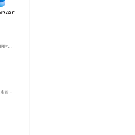
通过以上方法结合起来运行调整方案, 可以显著地提升SQL环境下面向各种搜索引擎服务平台所需要满足标准条件下之数据库登记作业流程综合表现; 同时还能确保系统稳健运行并满越用户体验预期目标.
阿里云数据库提供多种类型，包括关系型与NoSQL，主流如PolarDB、RDS MySQL/PostgreSQL、Redis等。价格低至21元/月起，支持按需付费与优惠套餐，适用于各类应用场景。