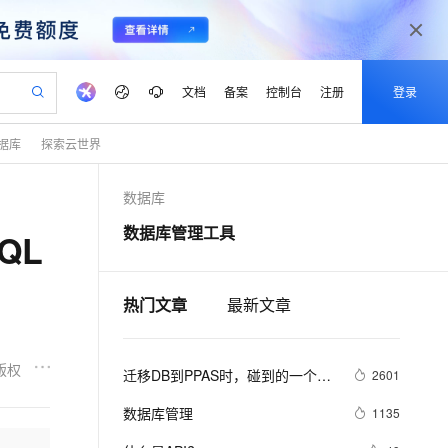
文档
备案
控制台
注册
登录
据库
探索云世界
验
作计划
器
AI 活动
专业服务
服务伙伴合作计划
开发者社区
加入我们
产品动态
服务平台百炼
阿里云 OPC 创新助力计划
数据库
一站式生成采购清单，支持单品或批量购买
io：打造专属 AI 语音助手
S产品伙伴计划（繁花）
峰会
CS
造的大模型服务与应用开发平台
一句话生成原生可编辑精美 PPT 文稿
AI 生产力先锋
Al MaaS 服务伙伴赋能合作
域名
博文
Careers
至高可申请百万元
Qwen3.8-Max 模型上线
数据库管理工具
QL
开启高性价比 AI 编程新体验
弹性可伸缩的云计算服务
Qwen-Audio-3.0-Realtime 端到端实时语音角色扮演
输入一句话想法, 轻松生成专业的 PPT
先锋实践拓展 AI 生产力的边界
Token 补贴，五大权
计划
海大会
伙伴信用分合作计划
商标
问答
社会招聘
益加速 OPC 成功
eek-V4-Pro
SS
一键部署幻兽帕鲁游戏服务器
飞天发布时刻
HOT
Open Search 向量检索版支
划
备案
电子书
校园招聘
pSeek-V4-Pro
视频创作，一键激活电商全链路生产力
稳定、安全、高性价比、高性能的云存储服务
一键购买专属联机服务器，轻松开启游戏
所见，即是所愿
持视频检索 Pipeline 功能
热门文章
最新文章
更多支持
划
公司注册
镜像站
视频生成
语音识别与合成
专属 QwenPaw
漫剧工坊：一站式动画创作平台
AI 实训营
HOT
应用身份服务 (IDaaS)
合作伙伴培训与认证
划
上云迁移
站生成，高效打造优质广告素材
全接入的云上超级电脑
从聊天伙伴进化为能主动干活的本地数字员工
快速生产连贯的高质量长漫剧
从基础到进阶，Agent 创客手把手教你
OpenClaw 管理能力上线
版权
迁移DB到PPAS时，碰到的一个
lScope
2601
我要反馈
e-1.1-T2V
Qwen3-TTS-Flash
查询合作伙伴
n Alibaba Cloud ISV 合作
代维服务
JDBC 问题的解决方法
建企业门户网站
10 分钟搭建微信、支付宝小程序
MaxCompute MaxFrame 提
畅细腻的高质量视频
离线语音合成大模型，多语言方言自适应，低延迟高稳定
数据库管理
1135
创新加速
ope
登录合作伙伴管理后台
我要建议
站，无忧落地极速上线
以可视化方式快速构建移动和 PC 门户网站
国内短信简单易用，安全可靠，秒级触达，全球覆盖200+国家和地区。
高效部署网站，快速应用到小程序
供自动弹性内存功能