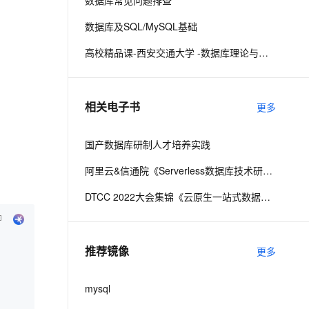
数据库常见问题排查
数据库及SQL/MySQL基础
息提取
与 AI 智能体进行实时音视频通话
高校精品课-西安交通大学 -数据库理论与技术
从文本、图片、视频中提取结构化的属性信息
构建支持视频理解的 AI 音视频实时通话应用
t.diy 一步搞定创意建站
构建大模型应用的安全防护体系
通过自然语言交互简化开发流程,全栈开发支持
通过阿里云安全产品对 AI 应用进行安全防护
相关电子书
更多
国产数据库研制人才培养实践
阿里云&信通院《Serverless数据库技术研究报告》
DTCC 2022大会集锦《云原生一站式数据库技术与实践》
推荐镜像
更多
mysql