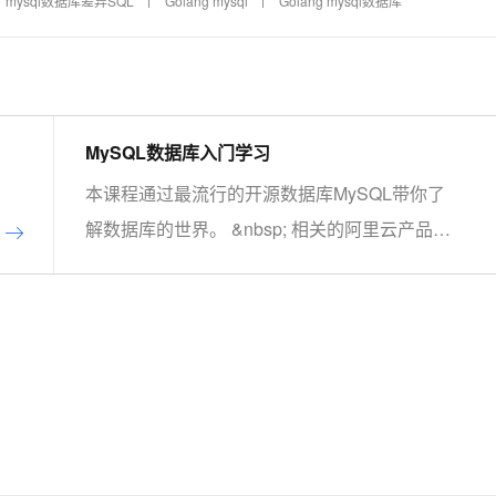
mysql数据库差异SQL
Golang mysql
Golang mysql数据库
MySQL数据库入门学习
本课程通过最流行的开源数据库MySQL带你了
解数据库的世界。 &nbsp; 相关的阿里云产品：
云数据库RDS MySQL 版 阿里云关系型数据库
RDS（Relational Database Service）是一种稳
定可靠、可弹性伸缩的在线数据库服务，提供容
灾、备份、恢复、迁移等方面的全套解决方案，
彻底解决数据库运维的烦恼。 了解产品详
情:&nbsp;https://www.aliyun.com/product/rds/mysql