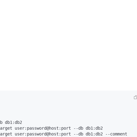
AI 应用
10分钟微调：让0.6B模型媲美235B模
多模态数据信
型
依托云原生高可用架构,实现Dify私有化部署
用1%尺寸在特定领域达到大模型90%以上效果
一个 AI 助手
超强辅助，Bol
即刻拥有 DeepSeek-R1 满血版
在企业官网、通讯软件中为客户提供 AI 客服
多种方案随心选，轻松解锁专属 DeepSeek
b db1:db2

arget user:password@host:port --db db1:db2
