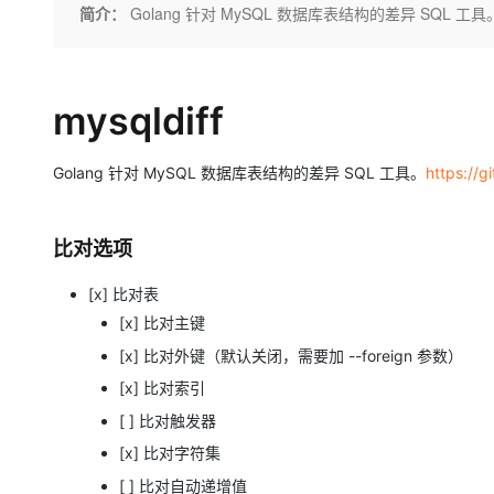
存储
天池大赛
Qwen3.7-Plus
简介：
Golang 针对 MySQL 数据库表结构的差异 SQL 工具。https:/
云解析DNS
解决方案免费试用 新老
电子合同
最高领取价值200元试用
能看、能想、能动手的多模
安全
网络与CDN
AI 算法大赛
畅捷通
大数据开发治理平台 Data
AI 产品 免费试用
网络
安全
云开发大赛
Qwen3-VL-Plus
Tableau 订阅
mysqldiff
1亿+ 大模型 tokens 和 
可观测
入门学习赛
中间件
AI空中课堂在线直播课
云防火墙
140+云产品 免费试用
Golang 针对 MySQL 数据库表结构的差异 SQL 工具。
上云与迁云
https://g
云原生的云上边界网络安全
产品新客免费试用，最长1
数据库
生态解决方案
大模型服务
企业出海
大模型ACA认证体验
大数据计算
助力企业全员 AI 认知与能
比对选项
行业生态解决方案
千问AI平台-Token Plan
政企业务
媒体服务
开发者生态解决方案
[x] 比对表
企业服务与云通信
[x] 比对主键
千问AI平台-模型体验
AI 开发和 AI 应用解决
在线体验全尺寸、多种模态
[x] 比对外键（默认关闭，需要加 --foreign 参数）
域名与网站
[x] 比对索引
Happy 系列大模型
终端用户计算
[ ] 比对触发器
Serverless
[x] 比对字符集
[ ] 比对自动递增值
开发工具