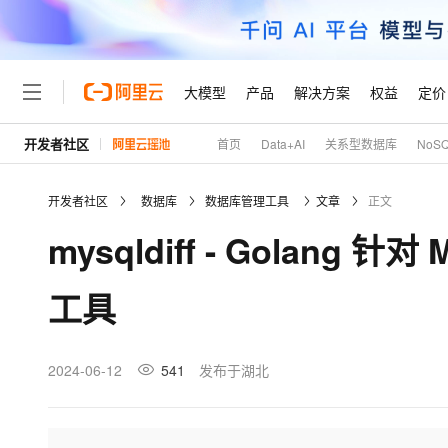
大模型
产品
解决方案
权益
定价
开发者社区
首页
Data+AI
关系型数据库
NoS
大模型
产品
解决方案
权益
定价
云市场
伙伴
服务
了解阿里云
精选产品
精选解决方案
普惠上云
产品定价
精选商城
成为销售伙伴
售前咨询
为什么选择阿里云
千问AI平台
开发者社区
数据库
数据库管理工具
文章
正文
了解云产品的定价详情
大模型服务平台百炼
千问办公，解锁你的工作
普惠上云 官方力荐
分销伙伴
在线服务
网站建设
什么是云计算
大
mysqldiff - Golang
大模型服务与应用平台
企业级Agent产品，直接
云服务器38元/年起，超
咨询伙伴
多端小程序
技术领先
云上成本管理
售后服务
轻量应用服务器
Agency Agents：拥
官方推荐返现计划
大模型
精选产品
精选解决方案
Salesforce 国际版订阅
稳定可靠
工具
管理和优化成本
推荐新用户得奖励，单订单
销售伙伴合作计划
自助服务
友盟天域
安全合规
人工智能与机器学习
AI
文本生成
云数据库 RDS
HappyHorse 打造一
云工开物
无影生态合作计划
在线服务
观测云
分析师报告
高校专属算力普惠，学生认
计算
互联网应用开发
2024-06-12
541
发布于湖北
Qwen3.8-Max
HOT
Salesforce On Alibaba C
工单服务
Tuya 物联网平台阿里云
研究报告与白皮书
人工智能平台 PAI
快速拥有专属 OpenClaw
大模
Consulting Partner 合
大数据
容器
智能体时代全能旗舰模型
免费试用
短信专区
一站式AI开发、训练和推
蓝凌 OA
AI 大模型销售与服务生
现代化应用