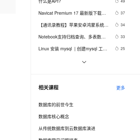
安全
什么是API?
49
我要投诉
e-1.1-I2V
Cosyvoice-V3-Flash
PolarDB
上云场景组合购
Milvus 弹性伸缩功能新增节
伴
漫剧创作，剧本、分镜、视频高效生成
100%兼容MySQL、PostgreSQL，兼容Oracle，支持集中和分布式
覆盖90%+业务场景，专享组合折扣价
点支持范围
畅自然，细节丰富
高表现力语音合成大模型，语音克隆听感自然
Navicat Premium 17 最新版下载与
37
VPN
配置：5分钟完成企业级数据库工具
ernetes 版 ACK
云聚AI 严选权益
【通讯录教程】苹果安卓鸿蒙系统通
AI 原生数据库服务发布
34
SSL 证书
2V
Fun-ASR
部署
，一键激活高效办公新体验
理容器应用的 K8s 服务
精选AI产品，从模型到应用全链提效
Agent 数据网关
用，如何大批量导入手机号码到手机
文戏情感细腻自然，动作戏激烈拳拳到肉，实现更强表演能力
支持中英文自由切换，具备更强的噪声鲁棒性
Notebook支持归档查询、多表数据
堡垒机
33
的通讯录，下面教你方法，只需1分
AI 用量加速计划
分析
云原生数据库 PolarDB
钟搞定几万个号码的导入手机电话本
防火墙
Linux 安装 mysql  | 创建mysql 工具
25
、识别商机，让客服更高效、服务更出色。
新老同享，达量后返
Agentic Database 发布
连接不上的解决办法
主机安全
应用
自建MySQL数据库免费上云？手把
22
手教你用阿里云数据传输服务DTS！
别让 AI Agent 按下数据库的”核按钮”
20
千问办公
NEW
AI 应用及服务市场
—从 PocketOS 删库事件看 Agent 
的智能体编程平台
一站式AI生产力平台
【零基础友好】Linux 初学者指令指
19
相关课程
时代的数据安全新范式
更多
AI 应用
南：常用指令 + 实操案例，一步一步
伶鹊
教你用（收藏级）
企业级人与Agent协作平台，接入和调度多个数字员工
智能客服平台，对话机器人、对话分析、智能外呼
大模型
数据库的前世今生
大模型服务平台百炼 - 全妙
自然语言处理
数据库核心概念
应用创作平台
多模态内容创作工具，已接入 DeepSeek
数据标注
从传统数据库到云数据库演进
机器学习