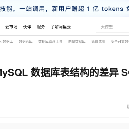
云市场
伙伴
服务
了解阿里云
QL数据库
数据仓库
数据库管理工具
向量数据库
免费试用
安全可靠数
AI 特惠
数据与 API
成为产品伙伴
企业增值服务
最佳实践
价格计算器
AI 场景体
基础软件
产品伙伴合
阿里云认证
市场活动
配置报价
大模型
自助选配和估算价格
新方式
睿译宝，AI翻译排版一步到位
智启 AI 普惠权益
产品生态集成认证中心
企业支持计划
云上春晚
域名与网站
千问官方 MaaS 平台，为开发者和 Agent 而生，新用户赠送 1 亿 + tokens 额度
Qwen Aud
AI Coding
阿里云Maa
2026 阿里云
云服务器 E
为企业打
数据集
Windows
大模型认证
模型
NEW
NEW
 针对 MySQL 数据库表结构的差异 S
交付可用成果
值低价云产品抢先购
上传文档即自动完成翻译和格式还原
至高享 1亿+免费 tokens，加速 Al 应用落地
提供智能易用的域名与建站服务
智能编程，一键
安全可靠、
产品生态伙伴
专家技术服务
云上奥运之旅
弹性计算合作
阿里云中企出
手机三要素
宝塔 Linux
全部认证
价格优势
有专属领域专家
GLM-5.2：长任务时代开源旗舰模型
阿里云 OPC 创新助力计划
千问大模型
即刻拥有 DeepS
AI 电商营销
对象存储 O
大模型
产品生态伙伴工作台
企业增值服务台
云栖战略参考
云存储合作计
云栖大会
身份实名认证
CentOS
训练营
推动算力普惠，释放技术红利
最高返9万
多领域专家智能体,一键组建 AI 虚拟交付团队
快速构建应用程序和网站，即刻迈出上云第一步
至高百万元 Token 补贴，加速一人公司成长
多元化、高性能、安全可靠的大模型服务
真正可用的 1M 上下文,一次完成代码全链路开发
轻松解锁专属 Dee
从图文生成到
云上的中国
数据库合作计
活动全景
短信
Docker
图片和
站式影视创作平台
Hermes Agent，打造自进化智能体
Token Plan 模型订阅计划
数字证书管理服务（原SSL证书）
5 分钟轻松部署
AI 广告创作
无影云电脑
企业成长
NEW
信息公告
看见新力量
云网络合作计
OCR 文字识别
JAVA
证享300元代金券
可视化编排打通从文字构思到成片全链路闭环
全托管，含MySQL、PostgreSQL、SQL Server、MariaDB多引擎
自主进化，持久记忆，越用越聪明
Qwen3.8-Max 首发尝鲜，限时加量 10 倍，夜间低至2折
实现全站HTTPS，呈现可信的WEB访问
图文、视频一
随时随地安
魔搭 Mode
Kimi-K3
HappyHors
NEW
loud
服务实践
官网公告
金融模力时刻
Salesforce O
版
发票查验
全能环境
Claude Code + GStack 打造工程团队
千问办公，限时限量积分加倍
Qoder
低代码高效构
AI 建站
短信服务
型
NEW
作计划
Kimi 最新旗舰模型，长程编程与推理利器
让文字生成流
计划
创新中心
魔搭 ModelSc
健康状态
理服务
让AI从“聊天伙伴”进化为能干活的“数字员工”
安装技能 GStack，拥有专属 AI 工程团队
你的AI工作搭子，覆盖日常办公高频场景
面向真实软件的智能体编程平台
0 代码专业建
客户案例
天气预报查询
操作系统
态合作计划