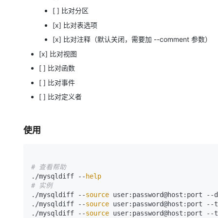
大模型解决方案
[ ] 比对分区
迁移与运维管理
[x] 比对表选项
快速部署 Dify，高效搭建 
专有云
[x] 比对注释（默认关闭，需要加 --comment 参数）
[x] 比对视图
10 分钟在聊天系统中增加
[ ] 比对函数
[ ] 比对事件
[ ] 比对定义者
使用
# 查看帮助
./mysqldiff --
help
# 实例
./mysqldiff --
source
 user:password@host:port --d
./mysqldiff --
source
 user:password@host:port --t
./mysqldiff --
source