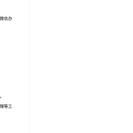
微信办
。
理等工