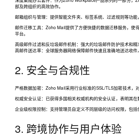
深度集成办公套件：
作为Zoho Workplace产品系列的一部
大模型解决方案
部及跨组织的高效协作。
迁移与运维管理
邮箱组织与管理：
提供智能文件夹、标签系统、过滤规则等功能
快速部署 Dify，高效搭建 
专有云
邮件迁移工具：
Zoho Mail提供了方便快捷的数据迁移服务，
平台。
10 分钟在聊天系统中增加
高级邮件过滤和反垃圾邮件机制：
强大的垃圾邮件防护技术和精
高邮件送达率：全球服务器网络保障邮件快速且准确地送达收件
2. 安全与合规性
严格数据加密：
Zoho Mail采用行业标准的SSL/TLS加
权威安全认证：
已获得多国相关权威机构的安全认证，表明其在
企业级权限控制：
支持管理员自定义不同层级的访问权限，包括
3. 跨境协作与用户体验