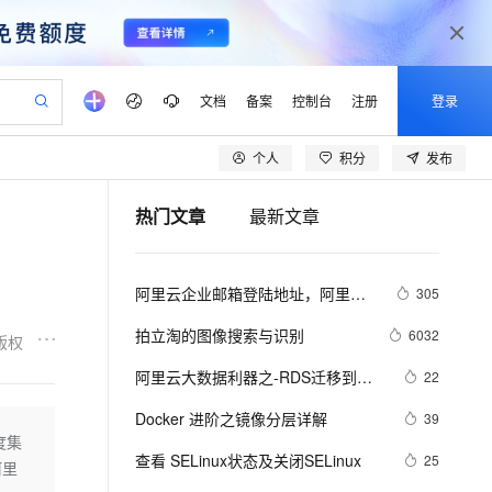
文档
备案
控制台
注册
登录
个人
积分
发布
验
作计划
器
AI 活动
专业服务
服务伙伴合作计划
开发者社区
加入我们
产品动态
服务平台百炼
阿里云 OPC 创新助力计划
热门文章
最新文章
一站式生成采购清单，支持单品或批量购买
可编辑精美 PPT 文稿
S产品伙伴计划（繁花）
峰会
CS
造的大模型服务与应用开发平台
Agency Agents：拥有专属领域专家
AI 生产力先锋
Al MaaS 服务伙伴赋能合作
域名
博文
Careers
至高可申请百万元
Qwen3.8-Max 模型上线
 轻松生成专业的 PPT
开启高性价比 AI 编程新体验
弹性可伸缩的云计算服务
先锋实践拓展 AI 生产力的边界
多领域专家智能体,一键组建 AI 虚拟交付团队
Token 补贴，五大权
计划
海大会
伙伴信用分合作计划
商标
问答
社会招聘
阿里云企业邮箱登陆地址，阿里云
305
益加速 OPC 成功
帕鲁游戏服务器
SS
HappyHorse 打造一站式影视创作平台
飞天发布时刻
HOT
Open Search 向量检索版支
划
备案
电子书
校园招聘
个人免费邮箱邮箱登陆地址分享
联机服务器，轻松开启游戏
视频创作，一键激活电商全链路生产力
稳定、安全、高性价比、高性能的云存储服务
所见，即是所愿
持视频检索 Pipeline 功能
可视化编排打通从文字构思到成片全链路闭环
更多支持
拍立淘的图像搜索与识别
6032
版权
划
公司注册
镜像站
视频生成
语音识别与合成
 智能体与工作流应用
漫剧工坊：一站式动画创作平台
AI 实训营
应用身份服务 (IDaaS)
阿里云大数据利器之-RDS迁移到
22
合作伙伴培训与认证
划
上云迁移
站生成，高效打造优质广告素材
全接入的云上超级电脑
通过阿里云百炼高效搭建AI应用,助力高效开发
快速生产连贯的高质量长漫剧
从基础到进阶，Agent 创客手把手教你
OpenClaw 管理能力上线
Maxcompute实现动态分区
lScope
我要反馈
e-1.1-T2V
Qwen3-TTS-Flash
Docker 进阶之镜像分层详解
39
查询合作伙伴
n Alibaba Cloud ISV 合作
代维服务
建企业门户网站
10 分钟搭建微信、支付宝小程序
度集
MaxCompute MaxFrame 提
畅细腻的高质量视频
离线语音合成大模型，多语言方言自适应，低延迟高稳定
创新加速
查看 SELinux状态及关闭SELinux
ope
登录合作伙伴管理后台
25
我要建议
站，无忧落地极速上线
以可视化方式快速构建移动和 PC 门户网站
国内短信简单易用，安全可靠，秒级触达，全球覆盖200+国家和地区。
高效部署网站，快速应用到小程序
供自动弹性内存功能
阿里