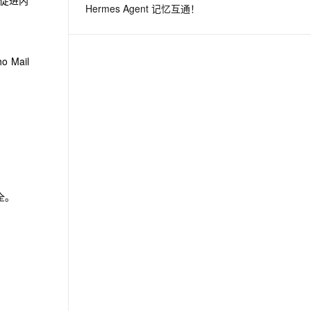
，促进内
Hermes Agent 记忆互通！
息提取
与 AI 智能体进行实时音视频通话
从文本、图片、视频中提取结构化的属性信息
构建支持视频理解的 AI 音视频实时通话应用
Mail
t.diy 一步搞定创意建站
构建大模型应用的安全防护体系
通过自然语言交互简化开发流程,全栈开发支持
通过阿里云安全产品对 AI 应用进行安全防护
全。