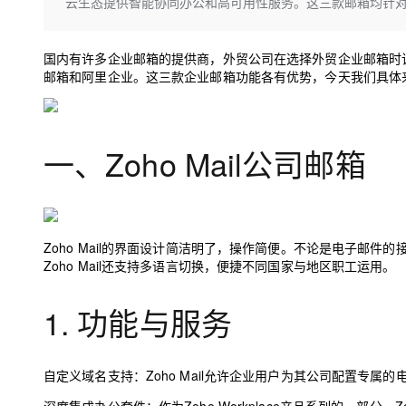
存储
天池大赛
云生态提供智能协同办公和高可用性服务。这三款邮箱均针
Qwen3.7-Plus
云解析DNS
解决方案免费试用 新老
电子合同
最高领取价值200元试用
能看、能想、能动手的多模
安全
网络与CDN
AI 算法大赛
畅捷通
国内有许多企业邮箱的提供商，外贸公司在选择外贸企业邮箱时
大数据开发治理平台 Data
AI 产品 免费试用
网络
安全
云开发大赛
邮箱和阿里企业。
这三款企业邮箱功能各有优势，今天我们具体
Qwen3-VL-Plus
Tableau 订阅
1亿+ 大模型 tokens 和 
可观测
入门学习赛
中间件
AI空中课堂在线直播课
云防火墙
140+云产品 免费试用
上云与迁云
云原生的云上边界网络安全
产品新客免费试用，最长1
数据库
一、Zoho Mail公司邮箱
生态解决方案
大模型服务
企业出海
大模型ACA认证体验
大数据计算
助力企业全员 AI 认知与能
行业生态解决方案
千问AI平台-Token Plan
政企业务
媒体服务
开发者生态解决方案
Zoho Mail的界面设计简洁明了，操作简便。不论是电子邮
企业服务与云通信
Zoho Mail还支持多语言切换，便捷不同国家与地区职工运用。
千问AI平台-模型体验
AI 开发和 AI 应用解决
在线体验全尺寸、多种模态
域名与网站
1. 功能与服务
Happy 系列大模型
终端用户计算
Serverless
自定义域名支持：
Zoho Mail允许企业用户为其公司配置专
开发工具