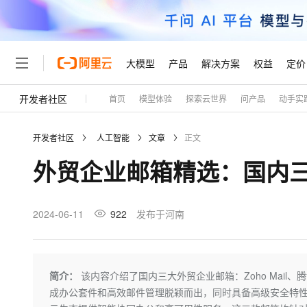
大模型
产品
解决方案
权益
定价
开发者社区
首页
模型体验
探索云世界
问产品
动手实
大模型
产品
解决方案
权益
定价
云市场
伙伴
服务
了解阿里云
精选产品
精选解决方案
普惠上云
产品定价
精选商城
成为销售伙伴
售前咨询
为什么选择阿里云
千问AI平台
开发者社区
人工智能
文章
正文
了解云产品的定价详情
大模型服务平台百炼
睿译宝，AI翻译排版一
普惠上云 官方力荐
分销伙伴
在线服务
网站建设
什么是云计算
大
外贸企业邮箱精选：国内
大模型服务与应用平台
上传文档即自动完成翻译和
云服务器38元/年起，超
咨询伙伴
多端小程序
技术领先
云上成本管理
售后服务
轻量应用服务器
GLM-5.2：长任务时代
官方推荐返现计划
大模型
精选产品
精选解决方案
Salesforce 国际版订阅
稳定可靠
管理和优化成本
推荐新用户得奖励，单订单
销售伙伴合作计划
2024-06-11
922
发布于河南
自助服务
友盟天域
安全合规
人工智能与机器学习
AI
文本生成
云数据库 RDS
Hermes Agent，打造
云工开物
无影生态合作计划
在线服务
观测云
分析师报告
自主进化，持久记忆，越用
高校专属算力普惠，学生认
计算
互联网应用开发
Qwen3.8-Max
HOT
Salesforce On Alibaba C
工单服务
Tuya 物联网平台阿里云
研究报告与白皮书
人工智能平台 PAI
快速拥有专属 OpenClaw
简介：
该内容介绍了国内三大外贸企业邮箱：Zoho Mail、
大模
Consulting Partner 合
大数据
容器
智能体时代全能旗舰模型
免费试用
短信专区
一站式AI开发、训练和推
成办公套件和高效邮件管理脱颖而出，同时具备高级安全特
蓝凌 OA
AI 大模型销售与服务生
现代化应用