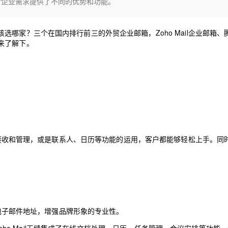
对企业需求提供了不同的优势和功能。
Deepseek-v4-pro
HappyHors
同享
万小智 AI 建站低至 15元/月
Qoder CN
AI 短剧/漫剧
云原生数据库 
快递物流查询
WordPress
成为服务伙
高校合作
点，立即开启云上创新
覆盖公网/内网、递归/权威、移动APP等全场景解析服务
送.CN域名，送备案服务码
基于千问大模型等，支持代码智能生成、研发智能问答
AI助力短剧
态智能体模型
旗舰 MoE 大模型，百万上下文与顶尖推理能力
图生视频，流
Ubuntu
该选哪家？
三个在国内排行前三的外贸企业邮箱，Zoho Mail企业邮箱、
服务生态伙伴
云工开物
企业应用
Works
Night Plan 支持 Qwen 3.8-Max
云原生大数据计算服务 MaxCompute
AI 办公
容器服务 Kub
NEW
来了解下。
GLM-5.2
Wan2.7-T
Red Hat
30+ 款产品免费体验
Data Agent 驱动的一站式 Data+AI 开发治理平台
夜间 5 折，Qwen/Meoo/TokenPlan 客户专享
面向分析的企业级SaaS模式云数据仓库
AI智能应用
提供一站式管
科研合作
视觉 Coding、空间感知、多模态思考等全面升级
1M上下文，专为长程任务能力而生
ERP
堂（旗舰版）
SUSE
智能客服
CRM
防护产品
2个月
自动承接线索
建站小程序
OA 办公系统
AI 应用构建
大模型原生
力提升
财税管理
模板建站
Qoder
大模型服务平台百炼-应用模版
HOT
NEW
面向真实软件
个人版上线、团队版降价；千问3.8-Max首发发尝鲜
丰富多元化的应用模版和解决方案
400电话
定制建站
件的接收和管理，或是联系人、日历等功能的运用，客户都能够轻松上手。同
万有无界
大模型服务平台百炼-智能体
方案
广告营销
模板小程序
的模型效果
灵活可视化地构建企业级 Agent
定制小程序
秒悟
人工智能平台 PAI
APP 开发
云端极速 AI 
新一代 AI 视频生成模型，深度适配广告营销等场景
AI Native 的算法工程平台，一站式完成建模、训练、推理服务部署
建站系统
属的电子邮件地址，增强品牌形象的专业性。