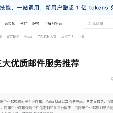
云市场
伙伴
服务
了解阿里云
践
官方博客
考认证
TIANCHI大赛
活动广场
下载
AI 特惠
数据与 API
成为产品伙伴
企业增值服务
最佳实践
价格计算器
AI 场景体
基础软件
产品伙伴合
阿里云认证
市场活动
配置报价
大模型
自助选配和估算价格
步到位
智启 AI 普惠权益
产品生态集成认证中心
企业支持计划
云上春晚
域名与网站
Qwen Audio：打造专属 AI 语音助手
千问官方 MaaS 平台，为开发者和 Agent 而生，新用户赠送 1 亿 + tokens 额度
一句话生成原生
AI Coding
阿里云Maa
2026 阿里云
云服务器 E
为企业打
数据集
Windows
大模型认证
模型
NEW
NEW
三大优质邮件服务推荐
格式还原
值低价云产品抢先购
至高享 1亿+免费 tokens，加速 Al 应用落地
提供智能易用的域名与建站服务
Qwen-Audio-3.0-Realtime 端到端实时语音角色扮演
输入一句话想法,
智能编程，一键
安全可靠、
产品生态伙伴
专家技术服务
云上奥运之旅
弹性计算合作
阿里云中企出
手机三要素
宝塔 Linux
全部认证
价格优势
开源旗舰模型
即刻拥有 DeepSeek-V4-Pro
阿里云 OPC 创新助力计划
千问大模型
一键部署幻兽
AI 电商营销
对象存储 O
大模型
产品生态伙伴工作台
企业增值服务台
云栖战略参考
云存储合作计
云栖大会
身份实名认证
CentOS
训练营
推动算力普惠，释放技术红利
最高返9万
真正可用的 1M 上下文,一次完成代码全链路开发
快速构建应用程序和网站，即刻迈出上云第一步
轻松解锁专属 DeepSeek-V4-Pro
至高百万元 Token 补贴，加速一人公司成长
多元化、高性能、安全可靠的大模型服务
一键购买专属
从图文生成到
云上的中国
数据库合作计
活动全景
短信
Docker
图片和
自进化智能体
5 分钟轻松部署专属 QwenPaw
Token Plan 模型订阅计划
数字证书管理服务（原SSL证书）
高效搭建 AI
AI 广告创作
无影云电脑
企业成长
NEW
HOT
信息公告
看见新力量
云网络合作计
OCR 文字识别
JAVA
越聪明
证享300元代金券
全托管，含MySQL、PostgreSQL、SQL Server、MariaDB多引擎
Qwen3.8-Max 首发尝鲜，限时加量 10 倍，夜间低至2折
实现全站HTTPS，呈现可信的WEB访问
从聊天伙伴进化为能主动干活的本地数字员工
图文、视频一
随时随地安
魔搭 Mode
Kimi-K3
HappyHors
NEW
loud
服务实践
官网公告
金融模力时刻
Salesforce O
版
发票查验
全能环境
Claude Code + GStack 打造工程团队
千问办公，限时限量积分加倍
Qoder
低代码高效构
AI 建站
短信服务
腾讯企业邮箱和阿里企业邮箱。Zoho Mail以其简洁界面、自定义域名、深
型
NEW
作计划
Kimi 最新旗舰模型，长程编程与推理利器
让文字生成流
计划
创新中心
魔搭 ModelSc
健康状态
理服务
让AI从“聊天伙伴”进化为能干活的“数字员工”
安装技能 GStack，拥有专属 AI 工程团队
你的AI工作搭子，覆盖日常办公高频场景
面向真实软件的智能体编程平台
0 代码专业建
性。腾讯企业邮箱强调个性化定制和多平台同步，而阿里企业邮箱则结合
客户案例
天气预报查询
操作系统
态合作计划