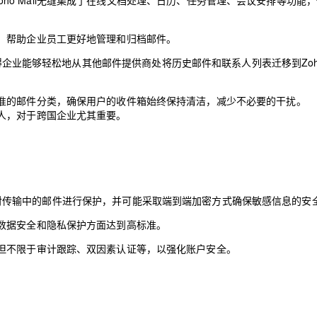
分，Zoho Mail无缝集成了在线文档处理、日历、任务管理、会议安排等功能
，帮助企业员工更好地管理和归档邮件。
AI 应用
10分钟微调：让0.6B模型媲美235B模
多模态数据信
型
依托云原生高可用架构,实现Dify私有化部署
使得企业能够轻松地从其他邮件提供商处将历史邮件和联系人列表迁移到Zoho 
用1%尺寸在特定领域达到大模型90%以上效果
一个 AI 助手
超强辅助，Bol
即刻拥有 DeepSeek-R1 满血版
在企业官网、通讯软件中为客户提供 AI 客服
准的邮件分类，确保用户的收件箱始终保持清洁，减少不必要的干扰。
多种方案随心选，轻松解锁专属 DeepSeek
人，对于跨国企业尤其重要。
密技术，对传输中的邮件进行保护，并可能采取端到端加密方式确保敏感信息的安
数据安全和隐私保护方面达到高标准。
但不限于审计跟踪、双因素认证等，以强化账户安全。