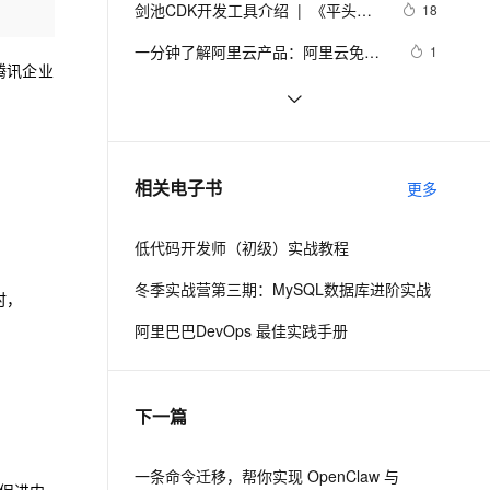
安全
剑池CDK开发工具介绍  |  《平头哥
我要投诉
e-1.1-I2V
Cosyvoice-V3-Flash
18
PolarDB
上云场景组合购
Milvus 弹性伸缩功能新增节
伴
剑池CDK快速上手指南》第一章
漫剧创作，剧本、分镜、视频高效生成
100%兼容MySQL、PostgreSQL，兼容Oracle，支持集中和分布式
覆盖90%+业务场景，专享组合折扣价
点支持范围
畅自然，细节丰富
高表现力语音合成大模型，语音克隆听感自然
VPN
一分钟了解阿里云产品：阿里云免费
1
腾讯企业
企业邮箱特点介绍及免费申请过程
ernetes 版 ACK
云聚AI 严选权益
AI 原生数据库服务发布
SSL 证书
如何将钉钉和企业邮箱结合起来使用
8
2V
Fun-ASR
，一键激活高效办公新体验
理容器应用的 K8s 服务
精选AI产品，从模型到应用全链提效
Agent 数据网关
文戏情感细腻自然，动作戏激烈拳拳到肉，实现更强表演能力
支持中英文自由切换，具备更强的噪声鲁棒性
堡垒机
阿里企业邮箱登录入口
64
AI 用量加速计划
云原生数据库 PolarDB
防火墙
、识别商机，让客服更高效、服务更出色。
企业公司邮箱选阿里云的理由，阿里
新老同享，达量后返
Agentic Database 发布
3
相关电子书
更多
云企业邮箱管理功能介绍
主机安全
应用
低代码开发师（初级）实战教程
千问办公
NEW
AI 应用及服务市场
的智能体编程平台
一站式AI生产力平台
冬季实战营第三期：MySQL数据库进阶实战
时，
AI 应用
伶鹊
阿里巴巴DevOps 最佳实践手册
企业级人与Agent协作平台，接入和调度多个数字员工
智能客服平台，对话机器人、对话分析、智能外呼
大模型
大模型服务平台百炼 - 全妙
自然语言处理
下一篇
应用创作平台
多模态内容创作工具，已接入 DeepSeek
数据标注
机器学习
一条命令迁移，帮你实现 OpenClaw 与