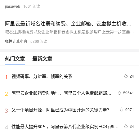
jiasuweb
1061
阿里云最新域名注册和续费、企业邮箱、云虚拟主机收费标准与价格参考
域名注册和续费以及企业邮箱和云虚拟主机是很多用户上云第一步需要购买的产品，从2024年9月1日开始，全球域名又迎来了一波价格上调，目前阿里云的.com英文域名的注册价格由原来的78元涨价到了83元，续费价格也涨到了90元，不过企业新用户注册有1元购等活动。企业邮箱目前活动价540.00元/1年起，云虚拟主机独享基础增强版月付49元/1个月起，年付588元/1年起。本文为大家整理汇总了截止目前，阿里云域名注册和续费及转入收费标准、企业邮箱收费标准与活动价格、云虚拟主机最新收费标准，以供参考。
弹性计算小冉
5360
热门文章
最新文章
视频码率、分辨率、帧率的关系
24
1
阿里云企业邮箱登陆地址，阿里云个人免费邮箱邮箱
59641
2
登陆地址分享
又一个项目开源，阿里已成为中国开源的关键力量？
9071
3
性能最大提升60%，阿里云第八代企业级实例ECS g8i正
34
4
式上线