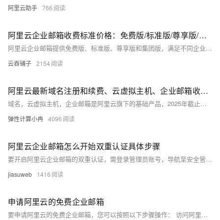
阿里云助手
766
阿里云企业邮箱收费标准价格：免费版/标准版/尊享版/集团版费用及功能对比
阿里云企业邮箱提供免费版、标准版、尊享版和集团版，满足不同企业需求。免费版适合初创团队，标准版性价比高，尊享版适合高存储需求企业，集团版适用于大型集团。价格从0元到9500元/年不等，支持多账号、大容量网盘及高级权限管理。企业可根据规模与功能需求选择合适版本。
云吞铺子
2154
阿里云最新域名注册和续费、云虚拟主机、企业邮箱收费价格表参考
域名，云虚拟主机，企业邮箱是阿里云旗下的基础产品，2025年截止目前阿里云平台注册.com域名的收费标准是85元，新用户首次注册可享受一定的优惠。本文为大家介绍2025年阿里云在域名注册与续费、云虚拟主机、以及企业邮箱方面的最新收费标准与优惠政策，帮助用户更好的了解自己所需产品的收费标准，以供参考。
弹性计算小冉
4096
阿里云企业邮箱怎么开始双重认证具体步骤
要开启阿里云企业邮箱的双重认证，需登录管理员账号，导航至安全管理设置，进入密码策略，点击“开启阿里邮箱双重认证”。开启后，用户需通过手机验证码或安全问题进行二次验证。注意：此功能仅支持网页邮箱和官方客户端，且影响所有用户。
jiasuweb
1416
申请阿里云的免费企业邮箱
要申请阿里云的免费企业邮箱，您可以按照以下步骤操作： 访问阿里云企业邮箱免费版申请页面。