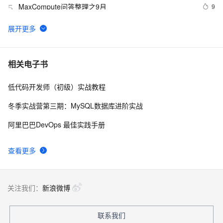
MaxCompute问答整理之9月
9
5
RTMP、RTSP、HTTP视频协议详解（附：直播流地
6006
6
址、播放软件）
一分钟了解阿里云产品：阿里云免费企业邮箱特点介
5121
7
相关电子书
绍及免费申请过程
低代码开发师（初级）实战教程
如何将钉钉和企业邮箱结合起来使用
8
8
冬季实战营第三期：MySQL数据库进阶实战
企业公司邮箱选阿里云的理由，阿里云企业邮箱管理功能
4
9
阿里巴巴DevOps 最佳实践手册
介绍
企业邮箱怎么开通注册_2023新版阿里企业邮箱申请教程
5
10
查看更多
关注我们：
新浪微博
联系我们