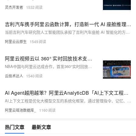
灵杰开发者
1532
吉利汽车携手阿里云函数计算，打造新一代 AI 座舱推理引擎
当前吉利汽车研究院人工智能团队承担了吉利汽车座舱 AI 智能化的方案建设，在和阿里云的合作中，基于星睿智算中心 2.0 的 23.5EFLOPS 强大算力，构建 AI 混合云架构，面向百万级用户的实时推理计算引入阿里云函数计算的 Serverless GPU 算力集群，共同为智能座舱的交互和娱乐功能提供大模型推理业务服务，涵盖的场景如针对模糊指令的复杂意图解析、文生图、情感 TTS 等。
阿里云云原生
1549
阿里云视频云以 360° 实时回放技术支撑 NBA 2025 中国赛 —— AI 开启“智能观赛”新体验
NBA中国与阿里云达成合作，首发360°实时回放技术，融合AI视觉引擎，实现多视角、低延时、沉浸式观赛新体验，重新定义体育赛事观看方式。
云技术达人
1540
AI Agent越用越笨？阿里云AnalyticDB「AI上下文工程」一招破解！
AI上下文工程是优化大模型交互的系统化框架，通过管理指令、记忆、知识库等上下文要素，解决信息缺失、长度溢出与上下文失效等问题。依托AnalyticDB等技术，实现上下文的采集、存储、组装与调度，提升AI Agent的准确性与协同效率，助力企业构建高效、稳定的智能应用。
阿里云瑶池数据库_
1160
热门文章
最新文章