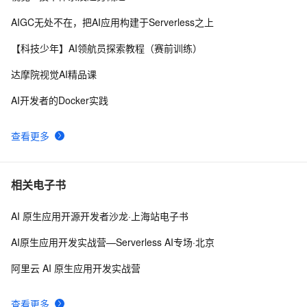
PinSQL (ICDE 2022) 在阿里云DAS产品创新与应用
3
9
AIGC无处不在，把AI应用构建于Serverless之上
SQL优化有绝招，使用DAS提升工作效率！完成任务可领
7
10
【科技少年】AI领航员探索教程（赛前训练）
取保暖手套！
达摩院视觉AI精品课
AI开发者的Docker实践
查看更多
相关电子书
AI 原生应用开源开发者沙龙·上海站电子书
AI原生应用开发实战营—Serverless AI专场·北京
阿里云 AI 原生应用开发实战营
查看更多