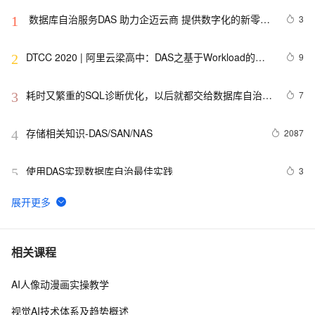
 数据库自治服务DAS 助力企迈云商 提供数字化的新零售
3
1
生态服务
DTCC 2020 | 阿里云梁高中：DAS之基于Workload的全
9
2
局自动优化实践
耗时又繁重的SQL诊断优化，以后就都交给数据库自治服
7
3
务DAS吧！
存储相关知识-DAS/SAN/NAS
2087
4
使用DAS实现数据库自治最佳实践
3
5
对话｜DAS的数据库自治技术解读
5
6
数据库自治专家DAS在手，安心过春节！
5
7
相关课程
AI人像动漫画实操教学
DAS、NAS、SAN存储系统完全分析
464
8
视觉AI技术体系及趋势概述