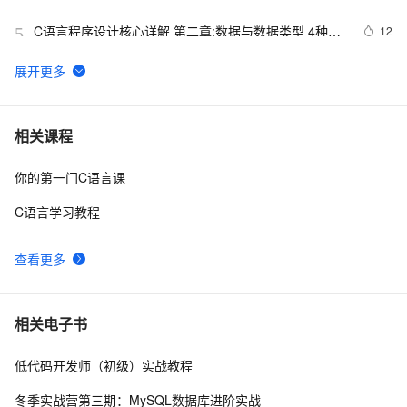
C语言程序设计核心详解 第二章:数据与数据类型 4种常
12
5
量详解 常见表达式详解
C与C++《精通Unix下C语言与项目实践》读书笔记
706
6
（8）
C语言杂谈——静态函数
612
7
相关课程
你的第一门C语言课
探究C语言中的前++和后++
338
8
C语言学习教程
【C语言基础篇】scanf（）函数详解
10
9
查看更多
C语言第三十五弹---打印九九乘法表
11
10
相关电子书
低代码开发师（初级）实战教程
冬季实战营第三期：MySQL数据库进阶实战