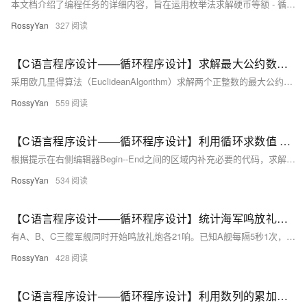
本文档介绍了编程任务的详细内容，旨在运用枚举法求解硬币等额 - 循环控制语句（`for`、`while`）及跳转语句（`break`、`continue`）的使用。 - 循环嵌套语句的基本概念和应用，如双重`for`循环、`while`嵌套等。 3. **编程要求**：根据提示在指定区域内补充代码。 4. **测试说明**：平台将对编写的代码进行测试，并给出预期输出结果。 5. **通关代码**：提供完整的代码示例，帮助理解并完成任务。 6. **测试结果**：展示代码运行后的实际输出，验证正确性。 文档结构清晰，逐步引导读者掌握循环结构与嵌套的应用，最终实现硬币兑换的程序设计。
RossyYan
327
【C语言程序设计——循环程序设计】求解最大公约数（头歌实践教学平台习题）【合集】
采用欧几里得算法（EuclideanAlgorithm）求解两个正整数的最大公约数。的最大公约数，然后检查最大公约数是否大于1。如果是，就返回1，表示。根据提示，在右侧编辑器Begin--End之间的区域内补充必要的代码。作为新的参数传递进去。这个递归过程会不断进行，直到。有除1以外的公约数；变为0，此时就找到了最大公约数。开始你的任务吧，祝你成功！是否为0，如果是，那么。就是最大公约数，直接返回。
RossyYan
559
【C语言程序设计——循环程序设计】利用循环求数值 x 的平方根（头歌实践教学平台习题）【合集】
根据提示在右侧编辑器Begin--End之间的区域内补充必要的代码，求解出数值x的平方根；运用迭代公式，编写一个循环程序，求解出数值x的平方根。注意：不能直接用平方根公式/函数求解本题！开始你的任务吧，祝你成功！​ 相关知识 求平方根的迭代公式 绝对值函数fabs() 循环语句 一、求平方根的迭代公式 1.原理 在C语言中，求一个数的平方根可以使用牛顿迭代法。对于方程（为要求平方根的数），设是的第n次近似值，牛顿迭代公式为。 其基本思想是从一个初始近似值开始，通过不断迭代这个公式，使得越来越接近。
RossyYan
534
【C语言程序设计——循环程序设计】统计海军鸣放礼炮声数量（头歌实践教学平台习题）【合集】
有A、B、C三艘军舰同时开始鸣放礼炮各21响。已知A舰每隔5秒1次，B舰每隔6秒放1次，C舰每隔7秒放1次。编程计算观众总共听到几次礼炮声。根据提示，在右侧编辑器Begin--End之间的区域内补充必要的代码。开始你的任务吧，祝你成功！
RossyYan
428
【C语言程序设计——循环程序设计】利用数列的累加和求 sinx（头歌实践教学平台习题）【合集】