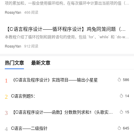
项的累加和，一般会使用循环结构，在每次循环中计算出当前项的值（可能基于通项公式或者递推关系），然后累加到一个用于存储累加和的变量中。在C语言中推导数列中的某一项，通常需要依据数列给定的通项公式或者前后项之间的递推关系来实现。例如，对于一个简单的等差数列，其通项公式为。的级数，其每一项之间存在特定的递推关系（后项的分子是其前项的分子乘上。，计算sinx的值，直到最后一项的绝对值小于。为项数），就可以通过代码来计算出指定项的值。对于更复杂的数列，像题目中涉及的用于近似计算。开始你的任务吧，祝你成功！
RossyYan
466
【C语言程序设计——循环程序设计】鸡兔同笼问题（头歌实践教学平台习题）【合集】
本教程介绍了循环控制和跳转语句的使用，包括 `for`、`while` 和 `do-while` 循环，以及 `break` 和 `continue` 语句。通过示例代码详细讲解了这些语句的应用场景，并展示了如何使用循环嵌套解决复杂问题，如计算最大公因数和模拟游戏关卡选择。最后，通过鸡兔同笼问题演示了穷举法编程的实际应用。文中还提供了编程要求、测试说明及通关代码，帮助读者掌握相关知识并完成任务。 任务描述：根据给定条件，编写程序计算鸡和兔的数量。鸡有1个头2只脚，兔子有1个头4只脚。
RossyYan
912
热门文章
最新文章
《C语言及程序设计》实践项目——输出小星星
586
1
C语言例题5：
14
2
【C语言程序设计——函数】分数数列求和1（头歌实践
15
3
教学平台习题）【合集】
C语言——二级指针
645
4