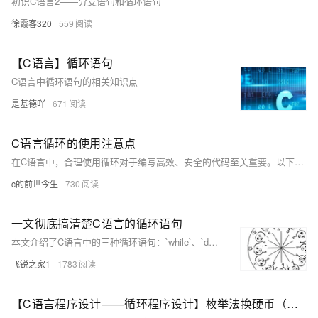
初识C语言2——分支语句和循环语句
徐霞客320
559
【C语言】循环语句
C语言中循环语句的相关知识点
是基德吖
671
C语言循环的使用注意点
在C语言中，合理使用循环对于编写高效、安全的代码至关重要。以下是几点建议：确保循环条件正确以避免无限循环；每次迭代时正确更新循环变量；恰当使用`break`和`continue`控制执行流程；注意嵌套循环中的变量作用域；简化循环体内逻辑；根据需求选择合适的循环类型；注意数据类型以避免溢出；保持良好的缩进和注释习惯；减少重复计算以提升性能；确保循环终止条件明确。遵循这些建议，可以提高代码质量和可维护性。
c的前世今生
730
一文彻底搞清楚C语言的循环语句
本文介绍了C语言中的三种循环语句：`while`、`do-while`和`for`，并详细解释了它们的语法格式、执行流程及应用场景。此外，还讲解了循环控制语句`break`和`continue`的使用方法。希望这些内容能帮助你在编程道路上不断进步，共同成长！
飞锐之家1
1783
【C语言程序设计——循环程序设计】枚举法换硬币（头歌实践教学平台习题）【合集】