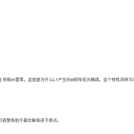
导致wi置零。这就是为什么L1产生的w矩阵较为稀疏。这个特性同样可
样的调整有助于最优解渐进于原点。