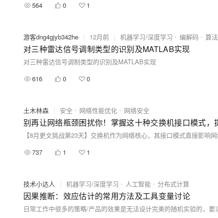
564
0
1
游客dng4gjyb342he
|
12月前
|
机器学习/深度学习
编解码
算法
对三种雷达信号调制类型的识别及MATLAB实现
对三种雷达信号调制类型的识别及MATLAB实现
616
0
0
土木林森
|
安全
网络性能优化
网络安全
别再让网络瓶颈困扰你！掌握这十种交换机接口模式，
737
1
1
技术小达人
|
机器学习/深度学习
人工智能
分布式计算
因果推断：效应估计的常用方法及工具变量讨论