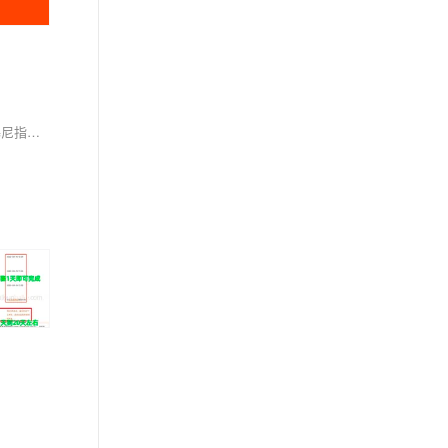
决策树的不同节点分裂准则，包括原始决策树的节点分裂准则、ID3算法的信息增益、C4.5算法的信息增益比以及CART算法的平方根误差最小化和基尼指数。