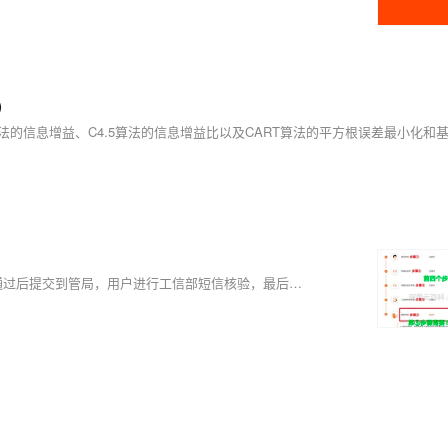
)
阿里云网站一共经过五步骤，先提交材料到阿里云初审，阿里云初审通过后提交到管局，用户进行工信部短信核验，最后等待管局审核即可。整个过程快的话2天即可搞定，慢的话需要20多天左右