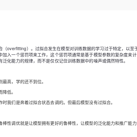
Deepseek-v4-pro
HappyHors
同享
万小智 AI 建站低至 15元/月
Qoder CN
AI 短剧/漫剧
云原生数据库 
快递物流查询
WordPress
成为服务伙
高校合作
点，立即开启云上创新
覆盖公网/内网、递归/权威、移动APP等全场景解析服务
送.CN域名，送备案服务码
基于千问大模型等，支持代码智能生成、研发智能问答
AI助力短剧
态智能体模型
旗舰 MoE 大模型，百万上下文与顶尖推理能力
图生视频，流
Ubuntu
服务生态伙伴
云工开物
企业应用
Works
Night Plan 支持 Qwen 3.8-Max
云原生大数据计算服务 MaxCompute
AI 办公
容器服务 Kub
NEW
GLM-5.2
Wan2.7-T
Red Hat
30+ 款产品免费体验
Data Agent 驱动的一站式 Data+AI 开发治理平台
夜间 5 折，Qwen/Meoo/TokenPlan 客户专享
面向分析的企业级SaaS模式云数据仓库
AI智能应用
提供一站式管
科研合作
视觉 Coding、空间感知、多模态思考等全面升级
1M上下文，专为长程任务能力而生
ERP
堂（旗舰版）
SUSE
智能客服
CRM
verfitting）。过拟合发生在模型对训练数据的学习过于特定，以至
防护产品
2个月
自动承接线索
中加入一个惩罚项来工作，这个惩罚项通常是基于模型参数的复杂度来计
建站小程序
OA 办公系统
AI 应用构建
大模型原生
有泛化能力的规律，而不是仅仅记住训练数据中的噪声或偶然特性。
力提升
财税管理
模板建站
Qoder
大模型服务平台百炼-应用模版
HOT
NEW
面向真实软件
个人版上线、团队版降价；千问3.8-Max首发发尝鲜
丰富多元化的应用模版和解决方案
400电话
定制建站
到最高，学的还不到位。
万有无界
大模型服务平台百炼-智能体
方案
广告营销
模板小程序
而降低。
的模型效果
灵活可视化地构建企业级 Agent
作时我们是奔着过拟合状态去调的。但最后模型没有过拟合。
定制小程序
秒悟
人工智能平台 PAI
APP 开发
云端极速 AI 
新一代 AI 视频生成模型，深度适配广告营销等场景
AI Native 的算法工程平台，一站式完成建模、训练、推理服务部署
鲁棒性调优就是让模型拥有更好的鲁棒性，让模型的泛化能力和推广能力
建站系统