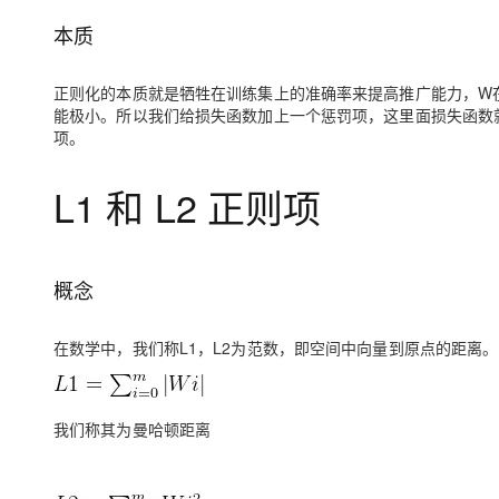
大模型解决方案
本质
迁移与运维管理
快速部署 Dify，高效搭建 
专有云
正则化的本质就是牺牲在训练集上的准确率来提高推广能力，W
能极小。所以我们给损失函数加上一个惩罚项，这里面损失函数就是原来
10 分钟在聊天系统中增加
项。
L1 和 L2 正则项
概念
在数学中，我们称L1，L2为范数，即空间中向量到原点的距离。
我们称其为曼哈顿距离