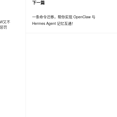
下一篇
息提取
与 AI 智能体进行实时音视频通话
一条命令迁移，帮你实现 OpenClaw 与
从文本、图片、视频中提取结构化的属性信息
构建支持视频理解的 AI 音视频实时通话应用
W又不
Hermes Agent 记忆互通！
个惩罚
t.diy 一步搞定创意建站
构建大模型应用的安全防护体系
通过自然语言交互简化开发流程,全栈开发支持
通过阿里云安全产品对 AI 应用进行安全防护