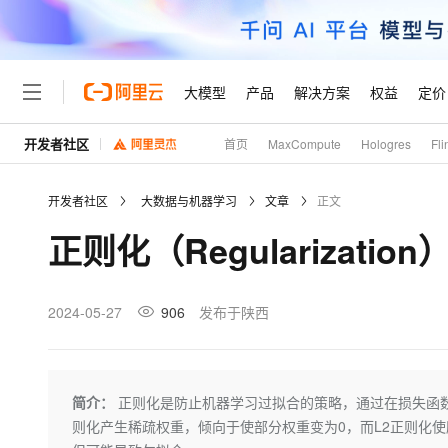
大模型
产品
解决方案
权益
定价
开发者社区
首页
MaxCompute
Hologres
Fli
大模型
产品
解决方案
权益
定价
云市场
伙伴
服务
了解阿里云
精选产品
精选解决方案
普惠上云
产品定价
精选商城
成为销售伙伴
售前咨询
为什么选择阿里云
千问AI平台
开发者社区
大数据与机器学习
文章
正文
了解云产品的定价详情
大模型服务平台百炼
千问办公，解锁你的工作
普惠上云 官方力荐
分销伙伴
在线服务
网站建设
什么是云计算
大
正则化（Regularization
大模型服务与应用平台
企业级Agent产品，直接
云服务器38元/年起，超
咨询伙伴
多端小程序
技术领先
云上成本管理
售后服务
轻量应用服务器
Agency Agents：拥
官方推荐返现计划
大模型
精选产品
精选解决方案
Salesforce 国际版订阅
稳定可靠
管理和优化成本
推荐新用户得奖励，单订单
销售伙伴合作计划
2024-05-27
906
发布于陕西
自助服务
友盟天域
安全合规
人工智能与机器学习
AI
文本生成
云数据库 RDS
HappyHorse 打造一
云工开物
无影生态合作计划
在线服务
观测云
分析师报告
高校专属算力普惠，学生认
计算
互联网应用开发
Qwen3.8-Max
HOT
Salesforce On Alibaba C
工单服务
Tuya 物联网平台阿里云
研究报告与白皮书
人工智能平台 PAI
快速拥有专属 OpenClaw
简介：
正则化是防止机器学习过拟合的策略，通过在损失函数
大模
Consulting Partner 合
大数据
容器
智能体时代全能旗舰模型
免费试用
短信专区
一站式AI开发、训练和推
则化产生稀疏权重，倾向于使部分权重变为0，而L2正则化
蓝凌 OA
AI 大模型销售与服务生
现代化应用