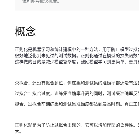
存储
天池大赛
但可能导致欠拟合。
Qwen3.7-Plus
云解析DNS
解决方案免费试用 新老
电子合同
最高领取价值200元试用
能看、能想、能动手的多模
安全
网络与CDN
AI 算法大赛
畅捷通
大数据开发治理平台 Data
AI 产品 免费试用
网络
安全
云开发大赛
概念
Qwen3-VL-Plus
Tableau 订阅
1亿+ 大模型 tokens 和 
可观测
入门学习赛
中间件
AI空中课堂在线直播课
云防火墙
140+云产品 免费试用
正则化是机器学习和统计建模中的一种方法，用于防止模型过拟合（o
上云与迁云
云原生的云上边界网络安全
产品新客免费试用，最长1
数据库
很好地泛化到未见过的测试数据。正则化通过在模型的损失函数
生态解决方案
大模型服务
这样做的目的是减少模型复杂度，鼓励模型学习到更简单、更具
企业出海
大模型ACA认证体验
大数据计算
助力企业全员 AI 认知与能
行业生态解决方案
千问AI平台-Token Plan
政企业务
媒体服务
开发者生态解决方案
欠拟合：还没有拟合到位，训练集和测试集的准确率都还没有达
企业服务与云通信
千问AI平台-模型体验
AI 开发和 AI 应用解决
过拟合：拟合过度，训练集准确率升高的同时，测试集准确率反
在线体验全尺寸、多种模态
域名与网站
拟合：过拟合前训练集和测试集准确度都达到最高时刻。真正工
Happy 系列大模型
终端用户计算
正则化就是为了防止过拟合出现的，它可以增加模型的鲁棒性。
Serverless
大。
开发工具