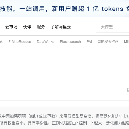
云市场
伙伴
服务
了解阿里云
nk
E-MapReduce
DataWorks
Elasticsearch
PAI
智能搜索推荐
Mi
AI 特惠
数据与 API
成为产品伙伴
企业增值服务
最佳实践
价格计算器
AI 场景体
基础软件
产品伙伴合
阿里云认证
市场活动
配置报价
大模型
自助选配和估算价格
新方式
睿译宝，AI翻译排版一步到位
智启 AI 普惠权益
产品生态集成认证中心
企业支持计划
云上春晚
域名与网站
千问官方 MaaS 平台，为开发者和 Agent 而生，新用户赠送 1 亿 + tokens 额度
Qwen Aud
AI Coding
阿里云Maa
2026 阿里云
云服务器 E
为企业打
数据集
Windows
大模型认证
模型
NEW
NEW
）
交付可用成果
值低价云产品抢先购
上传文档即自动完成翻译和格式还原
至高享 1亿+免费 tokens，加速 Al 应用落地
提供智能易用的域名与建站服务
智能编程，一键
安全可靠、
产品生态伙伴
专家技术服务
云上奥运之旅
弹性计算合作
阿里云中企出
手机三要素
宝塔 Linux
全部认证
价格优势
有专属领域专家
GLM-5.2：长任务时代开源旗舰模型
阿里云 OPC 创新助力计划
千问大模型
即刻拥有 DeepS
AI 电商营销
对象存储 O
大模型
产品生态伙伴工作台
企业增值服务台
云栖战略参考
云存储合作计
云栖大会
身份实名认证
CentOS
训练营
推动算力普惠，释放技术红利
最高返9万
多领域专家智能体,一键组建 AI 虚拟交付团队
快速构建应用程序和网站，即刻迈出上云第一步
至高百万元 Token 补贴，加速一人公司成长
多元化、高性能、安全可靠的大模型服务
真正可用的 1M 上下文,一次完成代码全链路开发
轻松解锁专属 Dee
从图文生成到
云上的中国
数据库合作计
活动全景
短信
Docker
图片和
站式影视创作平台
Hermes Agent，打造自进化智能体
Token Plan 模型订阅计划
数字证书管理服务（原SSL证书）
5 分钟轻松部署
AI 广告创作
无影云电脑
企业成长
NEW
信息公告
看见新力量
云网络合作计
OCR 文字识别
JAVA
证享300元代金券
可视化编排打通从文字构思到成片全链路闭环
全托管，含MySQL、PostgreSQL、SQL Server、MariaDB多引擎
自主进化，持久记忆，越用越聪明
Qwen3.8-Max 首发尝鲜，限时加量 10 倍，夜间低至2折
实现全站HTTPS，呈现可信的WEB访问
图文、视频一
随时随地安
魔搭 Mode
Kimi-K3
HappyHors
NEW
loud
服务实践
官网公告
金融模力时刻
Salesforce O
版
发票查验
全能环境
Claude Code + GStack 打造工程团队
千问办公，限时限量积分加倍
Qoder
低代码高效构
AI 建站
短信服务
中添加惩罚项（如L1或L2范数）来降低模型复杂度，提高泛化能力。L1
型
NEW
作计划
Kimi 最新旗舰模型，长程编程与推理利器
让文字生成流
计划
创新中心
魔搭 ModelSc
健康状态
理服务
让AI从“聊天伙伴”进化为能干活的“数字员工”
安装技能 GStack，拥有专属 AI 工程团队
你的AI工作搭子，覆盖日常办公高频场景
面向真实软件的智能体编程平台
0 代码专业建
使所有权重变小，具有平滑性。正则化强度由λ控制，λ越大，泛化能力越
客户案例
天气预报查询
操作系统
态合作计划