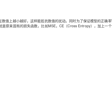
AI 应用
10分钟微调：让0.6B模型媲美235B模
多模态数据信
型
依托云原生高可用架构,实现Dify私有化部署
在数值上越小越好，这样能抵抗数值的扰动。同时为了保证模型的正确率
用1%尺寸在特定领域达到大模型90%以上效果
固有的损失函数，比如MSE，CE（Cross Entropy），加上一
一个 AI 助手
超强辅助，Bol
即刻拥有 DeepSeek-R1 满血版
在企业官网、通讯软件中为客户提供 AI 客服
多种方案随心选，轻松解锁专属 DeepSeek