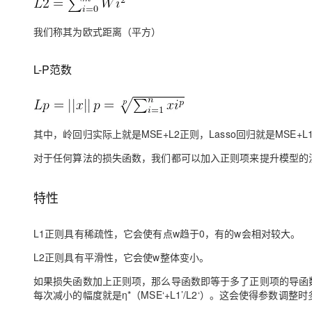
我们称其为欧式距离（平方）
L-P范数
其中，岭回归实际上就是MSE+L2正则，Lasso回归就是MSE+L
对于任何算法的损失函数，我们都可以加入正则项来提升模型的
特性
L1正则具有稀疏性，它会使有点w趋于0，有的w会相对较大。
L2正则具有平滑性，它会使w整体变小。
如果损失函数加上正则项，那么导函数即等于多了正则项的导函数
每次减小的幅度就是η*（MSE‘+L1’/L2‘）。这会使得参数