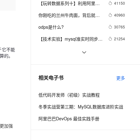
安全
我要投诉
e-1.1-I2V
Cosyvoice-V3-Flash
【玩转数据系列十】利用阿里云
41150
PolarDB
上云场景组合购
Milvus 弹性伸缩功能新增节
伴
机器学习在深度学习框架下实现
漫剧创作，剧本、分镜、视频高效生成
100%兼容MySQL、PostgreSQL，兼容Oracle，支持集中和分布式
覆盖90%+业务场景，专享组合折扣价
点支持范围
畅自然，细节丰富
高表现力语音合成大模型，语音克隆听感自然
VPN
你刚吃的兰州牛肉面，背后就藏
40960
智能图片分类
着大数据
ernetes 版 ACK
云聚AI 严选权益
AI 原生数据库服务发布
SSL 证书
odps是什么?
2V
Fun-ASR
30765
，一键激活高效办公新体验
理容器应用的 K8s 服务
精选AI产品，从模型到应用全链提效
Agent 数据网关
文戏情感细腻自然，动作戏激烈拳拳到肉，实现更强表演能力
支持中英文自由切换，具备更强的噪声鲁棒性
堡垒机
【技术实验】mysql准实时同步数
21254
AI 用量加速计划
云原生数据库 PolarDB
据到Elasticsearch
防火墙
于它不能
、识别商机，让客服更高效、服务更出色。
新老同享，达量后返
Agentic Database 发布
数据仓库介绍与实时数仓案例
20836
算的。
主机安全
应用
分布式快照算法: Chandy-
20462
Lamport
千问办公
NEW
MaxCompute执行作业慢的原因
19309
AI 应用及服务市场
相关电子书
更多
的智能体编程平台
一站式AI生产力平台
排查
AI 应用
伶鹊
低代码开发师（初级）实战教程
企业级人与Agent协作平台，接入和调度多个数字员工
智能客服平台，对话机器人、对话分析、智能外呼
大模型
冬季实战营第三期：MySQL数据库进阶实战
大模型服务平台百炼 - 全妙
自然语言处理
阿里巴巴DevOps 最佳实践手册
应用创作平台
多模态内容创作工具，已接入 DeepSeek
数据标注
更加强
机器学习