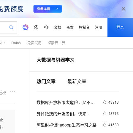
文档
备案
控制台
注册
登录
lvus
DataV
免费试用
探索云世界
验
作计划
器
AI 活动
专业服务
服务伙伴合作计划
开发者社区
加入我们
产品动态
服务平台百炼
阿里云 OPC 创新助力计划
大数据与机器学习
一站式生成采购清单，支持单品或批量购买
io：打造专属 AI 语音助手
S产品伙伴计划（繁花）
峰会
CS
造的大模型服务与应用开发平台
一句话生成原生可编辑精美 PPT 文稿
AI 生产力先锋
Al MaaS 服务伙伴赋能合作
域名
博文
Careers
至高可申请百万元
Qwen3.8-Max 模型上线
开启高性价比 AI 编程新体验
弹性可伸缩的云计算服务
Qwen-Audio-3.0-Realtime 端到端实时语音角色扮演
输入一句话想法, 轻松生成专业的 PPT
先锋实践拓展 AI 生产力的边界
Token 补贴，五大权
计划
海大会
伙伴信用分合作计划
商标
问答
社会招聘
热门文章
最新文章
益加速 OPC 成功
eek-V4-Pro
SS
一键部署幻兽帕鲁游戏服务器
飞天发布时刻
HOT
Open Search 向量检索版支
划
备案
电子书
校园招聘
pSeek-V4-Pro
视频创作，一键激活电商全链路生产力
稳定、安全、高性价比、高性能的云存储服务
一键购买专属联机服务器，轻松开启游戏
所见，即是所愿
持视频检索 Pipeline 功能
更多支持
版权
划
公司注册
镜像站
视频生成
语音识别与合成
专属 QwenPaw
漫剧工坊：一站式动画创作平台
AI 实训营
HOT
应用身份服务 (IDaaS)
数据库开放权限太危险，又不想
43913
合作伙伴培训与认证
划
上云迁移
站生成，高效打造优质广告素材
全接入的云上超级电脑
从聊天伙伴进化为能主动干活的本地数字员工
快速生产连贯的高质量长漫剧
从基础到进阶，Agent 创客手把手教你
OpenClaw 管理能力上线
写API。DataV给你另外一个选
lScope
我要反馈
e-1.1-T2V
Qwen3-TTS-Flash
身怀绝技的开发者们，快来
43713
查询合作伙伴
择。
n Alibaba Cloud ISV 合作
代维服务
建企业门户网站
10 分钟搭建微信、支付宝小程序
正
MaxCompute MaxFrame 提
DataV玩转可视化组件
畅细腻的高质量视频
离线语音合成大模型，多语言方言自适应，低延迟高稳定
创新加速
ope
阿里封神谈hadoop生态学习之路
登录合作伙伴管理后台
我要建议
41589
站，无忧落地极速上线
以可视化方式快速构建移动和 PC 门户网站
国内短信简单易用，安全可靠，秒级触达，全球覆盖200+国家和地区。
高效部署网站，快速应用到小程序
供自动弹性内存功能
强，