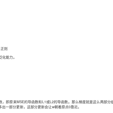
1正则
泛化能力。
，即原来MSE的导函数和L1或L2的导函数。那么梯度就是这么两部分
调整时多出一部分更新，这部分更新会让w朝着原点0靠近。