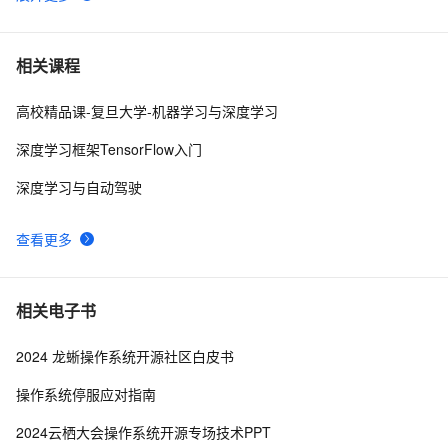
基于Pytorch的深度学习模型保存和加载方式
10
6
深入理解深度学习中的卷积神经网络（CNN）：从原理到
3
7
相关课程
实践
高校精品课-复旦大学-机器学习与深度学习
使用PyTorch解决多分类问题：构建、训练和评估深度学
7
8
习模型
深度学习框架TensorFlow入门
深度学习推荐模型-DeepFM
7
9
深度学习与自动驾驶
基于tensorflow深度学习的猫狗分类识别
2
10
查看更多
相关电子书
2024 龙蜥操作系统开源社区白皮书
操作系统停服应对指南
2024云栖大会操作系统开源专场技术PPT