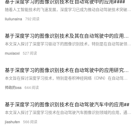
基于深度学习的图像识别技术在自动驾驶中的应用####
随着人工智能技术的飞速发展，深度学习已成为推动自动驾驶技术突破的关键力量之一。本文深入探讨了深度学习算法，特别是卷积神经网络（CNN）在图像识别领域的创新应用，以及这些技术如何被集成到自动驾驶汽车的视觉系统中，实现对复杂道路环境的实时感知与理解，从而提升驾驶的安全性和效率。通过分析当前技术的最前沿进展、面临的挑战及未来趋势，本文旨在为读者提供一个全面而深入的视角，理解深度学习如何塑造自动驾驶的未来。 ####
liuliunaina
792
基于深度学习的图像识别技术及其在自动驾驶中的应用####
本文深入探讨了深度学习驱动下的图像识别技术，特别是在自动驾驶领域的革新应用。不同于传统摘要的概述方式，本节将直接以“深度学习”与“图像识别”的技术融合为起点，简述其在提升自动驾驶系统环境感知能力方面的核心作用，随后快速过渡到自动驾驶的具体应用场景，强调这一技术组合如何成为推动自动驾驶从实验室走向市场的关键力量。 ####
muxiaoxi
527
基于深度学习的图像识别技术在自动驾驶中的应用研究####
本文旨在探讨深度学习技术，特别是卷积神经网络（CNN）在自动驾驶车辆图像识别领域的应用与进展。通过分析当前自动驾驶技术面临的挑战，详细介绍了深度学习模型如何提升环境感知能力，重点阐述了数据预处理、网络架构设计、训练策略及优化方法，并展望了未来发展趋势。 ####
帅政的oss
644
基于深度学习的图像识别技术在自动驾驶汽车中的应用##
本文深入探讨了深度学习技术在自动驾驶汽车图像识别领域的应用，通过分析卷积神经网络(CNN)、循环神经网络(RNN)等关键技术，阐述了如何利用这些先进的算法来提升自动驾驶系统对环境感知的准确性和效率。文章还讨论了当前面临的挑战，如数据多样性、模型泛化能力以及实时处理速度等问题，并展望了未来发展趋势，包括端到端学习框架、跨模态融合及强化学习方法的应用前景。 --- ##
jiashufen
566