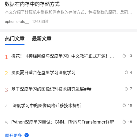
数据在内存中的存储方式
本文介绍了计算机中整数和浮点数的存储方式，包括整数的原码、反码、补码，以及浮点数的IEEE754标准存储格式。同时，探讨了大小端字节序的概念及其判断方法，通过实例代码展示了这些概念的实际应用。
ephemerals__
1268
热门文章
最新文章
撒花！《神经网络与深度学习》中文教程正式开源！全
13
1
书 pdf、ppt 和代码一同放出
炎炎夏日适合在屋里学习深度学习
4
2
基于深度学习的图像识别技术研究进展### 
7
3
 深度学习中的图像风格迁移技术探析
10
4
Python深度学习面试：CNN、RNN与Transformer详解
18
5