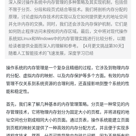
深入探讨操作系统中内存管理的多种策略及其实现机制，包括但
不限于分页、分段和段页式结合等技术。我们将剖析内存分配的
原理，讨论虚拟内存技术的实现以及它如何提供更大的地址空间
并允许内存的交换。同时，我们还会涉及内存保护机制，它们是
如何防止程序访问未授权的内存区域。最后，文中将对现代操作
系统如Linux和Windows中的内存管理实践进行比较分析，以期
给读者提供全面而深入的理解和参考。【4月更文挑战第30天】
随着人工智能技术的飞速发展，深度学习已经
操作系统的内存管理是一个复杂且精细的过程，它涉及到物理内存
的分配、虚拟内存的映射、以及内存保护等多个方面。有效的内存
管理不仅关系到系统资源的合理利用，还直接影响到整个系统的性
能和稳定性。
首先，我们来了解几种基本的内存管理策略。分页是一种常见的内
存管理技术，它将物理内存划分为固定大小的页框，并将进程的地
址空间也分割成相同大小的页面。通过页表，操作系统能建立页面
到页框的映射关提供了一种高效的内存分配方式，并且便于实现多
道程序技术。然而，分页可能导致内存碎片问题，因为不是所有的