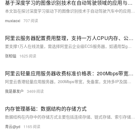
基于深度学习的图像识别技术在自动驾驶领域的应用与挑战####
本文旨在探讨深度学习驱动下的图像识别技术于自动驾驶汽车中的应用现状，重点分析其在环境感知、障碍物检测及路径规划等方面的贡献，并深入剖析该技术面临的数据依赖性、算法泛化能力、实时处理需求等核心挑战。通过综述当前主流算法框架与最新研究成果，本文为推动自动驾驶技术的稳健发展提供理论参考与实践指导。 ####
muxiaoxi
707
阿里云服务器配置费用整理，支持一万人CPU内存、公网带宽和存储IO性能全解析
要支撑1万人在线流量，需选择阿里云企业级ECS服务器，如通用型g系列、高主频型hf系列或通用算力型u1实例，配置如16核64G及以上，搭配高带宽与SSD/ESSD云盘，费用约数千元每月。
张柏镒
1625
阿里云轻量应用服务器收费标准价格表：200Mbps带宽、CPU内存及存储配置详解
阿里云香港轻量应用服务器，200Mbps带宽，免备案，支持多IP及国际线路，月租25元起，年付享8.5折优惠，适用于网站、应用等多种场景。
我是暴发户
3469
内存管理基础：数据结构的存储方式
数据结构在内存中的存储方式主要包括连续存储、链式存储、索引存储和散列存储。连续存储如数组，数据元素按顺序连续存放，访问速度快但扩展性差；链式存储如链表，通过指针连接分散的节点，便于插入删除但访问效率低；索引存储通过索引表提高查找效率，常用于数据库系统；散列存储如哈希表，通过哈希函数实现快速存取，但需处理冲突。不同场景下应根据访问模式、数据规模和操作频率选择合适的存储结构，甚至结合多种方式以达到最优性能。掌握这些存储机制是构建高效程序和理解高级数据结构的基础。
青云@yd
1165