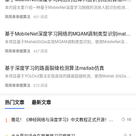
本内容主要介绍一种基于MobileNet深度学习网络的活体人脸识别检测技术及MQAM调制类型识别方法。完整程序运行效果无水印，需使用Matlab2022a版本。核心代码包含详细中文注释与操作视频。理论概述中提到，传统人脸识别易受非活体攻击影响，而MobileNet通过轻量化的深度可分离卷积结构，在保证准确性的同时提升检测效率。活体人脸与非活体在纹理和光照上存在显著差异，MobileNet可有效提取人脸高级特征，为无线通信领域提供先进的调制类型识别方案。
简简单单做算法
601
基于MobileNet深度学习网络的MQAM调制类型识别matlab仿真
本项目基于Matlab2022a实现MQAM调制类型识别，使用MobileNet深度学习网络。完整程序运行效果无水印，核心代码含详细中文注释和操作视频。MQAM调制在无线通信中至关重要，MobileNet以其轻量化、高效性适合资源受限环境。通过数据预处理、网络训练与优化，确保高识别准确率并降低计算复杂度，为频谱监测、信号解调等提供支持。
简简单单做算法
437
基于深度学习的路面裂缝检测算法matlab仿真
本项目基于YOLOv2算法实现高效的路面裂缝检测，使用Matlab 2022a开发。完整程序运行效果无水印，核心代码配有详细中文注释及操作视频。通过深度学习技术，将目标检测转化为回归问题，直接预测裂缝位置和类别，大幅提升检测效率与准确性。适用于实时检测任务，确保道路安全维护。 简介涵盖了算法理论、数据集准备、网络训练及检测过程，采用Darknet-19卷积神经网络结构，结合随机梯度下降算法进行训练。
简简单单做算法
572
热门文章
最新文章
撒花！《神经网络与深度学习》中文教程正式开源！全
10
1
书 pdf、ppt 和代码一同放出
炎炎夏日适合在屋里学习深度学习
7