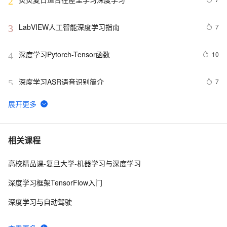
2
LabVIEW人工智能深度学习指南
7
3
深度学习Pytorch-Tensor函数
10
4
深度学习ASR语音识别简介
7
5
Kafka +深度学习+ MQTT搭建可扩展的物联网平台【附
4
6
源码】
基于深度学习的图像识别技术研究进展### 
10
7
相关课程
高校精品课-复旦大学-机器学习与深度学习
深入理解深度学习中的卷积神经网络（CNN）：从原理到
5
8
实践
深度学习框架TensorFlow入门
使用PyTorch解决多分类问题：构建、训练和评估深度学
3
9
深度学习与自动驾驶
习模型
 深度学习中的图像风格迁移技术探析
6
10