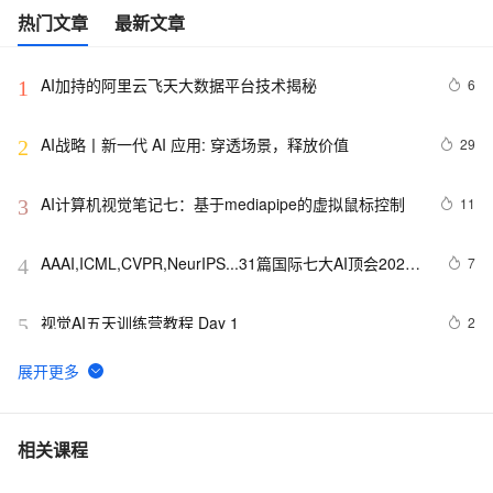
热门文章
最新文章
AI加持的阿里云飞天大数据平台技术揭秘
6
1
AI战略丨新一代 AI 应用: 穿透场景，释放价值
29
2
AI计算机视觉笔记七：基于mediapipe的虚拟鼠标控制
11
3
AAAI,ICML,CVPR,NeurIPS...31篇国际七大AI顶会2021
7
4
年度Best Papers 一文回顾（1）
视觉AI五天训练营教程 Day 1
2
5
AI战略丨协同共治，应对 AI 时代安全新挑战
6
6
【学习记录】《DeepLearning.ai》第十课：卷积神经网
10
7
相关课程
络(Convolutional Neural Networks)