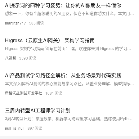
AI提示词的四种学习姿势：让你的AI像朋友一样懂你
想象一下，你有个超级聪明的AI朋友，但它不知道你想要什么。本文用最轻松的方式告诉你，如何通过四种不同的'教学姿势'，让AI秒懂你的需求，从完全不懂到心有灵犀，一步步成为你的最佳拍档！
martinzh717
585
Higress（云原生AI网关） 架构学习指南
Higress 架构学习指南 🚀写在前面： 嘿，欢迎你来到 Higress 的学习之旅！
八进智
3593
AI产品测试学习路径全解析：从业务场景到代码实践
本文深入解析AI测试的核心技能与学习路径，涵盖业务理解、模型指标计算与性能测试三大阶段，助力掌握分类、推荐系统、计算机视觉等多场景测试方法，提升AI产品质量保障能力。
霍格沃兹测试开发学社
1081
三周内转型AI工程师学习计划
3周AI转型计划：掌握数学、机器学习与深度学习基础，熟练使用Python、PyTorch/TensorFlow。完成2-3个CV/NLP项目，构建GitHub博客，强化LeetCode刷题与模拟面试。每日高效学习9小时，聚焦实战与面试准备，助力快速入行AI。
null_is_null
897