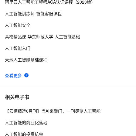
阿里云人工智能工程师ACA认证课程（2023版）
面向 Java 开发者：2024 最新技术栈下 Java 与 AI/ML 
12
8
融合的实操详尽指南
人工智能训练师-智能客服课程
革命来临：AI如何彻底颠覆传统软件开发的每一个环节
8
9
人工智能安全
CVPR 2022 | 高质量捕捉人物动作，网易互娱AI Lab提出
7
10
高校精品课-华东师范大学-人工智能基础
高效视频动捕技术
人工智能入门
天池人工智能基础课程
查看更多
相关电子书
【云栖精选6月刊】当AI来敲门，一刊尽览人工智能
人工智能的商业化落地
人工智能的投资机会