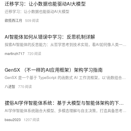
迁移学习：让小数据也能驱动AI大模型
迁移学习：让小数据也能驱动AI大模型
欲揽西江月
509
AI智能体如何从错误中学习：反思机制详解
探索AI智能体的反思能力：从哲学思考到技术实现，看AI如何像人类一样从错误中学习和成长。通过轻松有趣的方式，深入了解Reflexion和ReAct等前沿框架，掌握让AI更智能的核心秘密。
martinzh717
720
GenSX （不一样的AI应用框架）架构学习指南
GenSX 是一个基于 TypeScript 的函数式 AI 工作流框架，以“函数组合替代图编排”为核心理念。它通过纯函数组件、自动追踪与断点恢复等特性，让开发者用自然代码构建可追溯、易测试的 LLM 应用。支持多模型集成与插件化扩展，兼具灵活性与工程化优势。
八进智
770
拔俗AI学伴智能体系统：基于大模型与智能体架构的下一代个性化学习引擎
AI学伴智能体系统融合大模型、多模态理解与自主决策，打造具备思考能力的个性化学习伙伴。通过动态推理、长期记忆、任务规划与教学逻辑优化，实现千人千面的自适应教育，助力因材施教落地，推动教育公平与效率双提升。（238字）
basu2023
1207