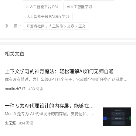
ai人工智能平台 PAI
AI人工智能学习
人工智能平台 PAI深度学习
来 源：
开发者社区
>
人工智能
>
文章
> 正文
相关文章
上下文学习的神奇魔法：轻松理解AI如何无师自通
你有没有想过，为什么给GPT几个例子，它就能学会新任务？这就像魔法一样！本文用轻松幽默的方式解密上下文学习的原理，通过「智能客服训练」场景，带你理解AI如何像人类一样从示例中学习，无需额外训练就能掌握新技能。
martinzh717
433
一种专为AI代理设计的内存层，能够在交互过程中记忆、学习和进化
Mem0 是专为 AI 代理设计的内存层，支持记忆、学习与进化。提供多种记忆类型，可快速集成，适用于开源与托管场景，助力 AI 代理高效交互与成长。
虫无涯
934