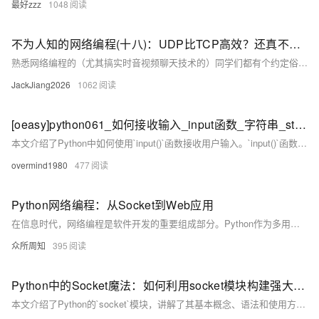
最好zzz
1048
不为人知的网络编程(十八)：UDP比TCP高效？还真不一定！
熟悉网络编程的（尤其搞实时音视频聊天技术的）同学们都有个约定俗成的主观论调，一提起UDP和TCP，马上想到的是UDP没有TCP可靠，但UDP肯定比TCP高效。说到UDP比TCP高效，理由是什么呢？事实真是这样吗？跟着本文咱们一探究竟！
JackJiang2026
1062
[oeasy]python061_如何接收输入_input函数_字符串_str_容器_ 输入输出
本文介绍了Python中如何使用`input()`函数接收用户输入。`input()`函数可以从标准输入流获取字符串，并将其赋值给变量。通过键盘输入的值可以实时赋予变量，实现动态输入。为了更好地理解其用法，文中通过实例演示了如何接收用户输入并存储在变量中，还介绍了`input()`函数的参数`prompt`，用于提供输入提示信息。最后总结了`input()`函数的核心功能及其应用场景。更多内容可参考蓝桥、GitHub和Gitee上的相关教程。
overmind1980
477
Python网络编程：从Socket到Web应用
在信息时代，网络编程是软件开发的重要组成部分。Python作为多用途编程语言，提供了从Socket编程到Web应用开发的强大支持。本文将从基础的Socket编程入手，逐步深入到复杂的Web应用开发，涵盖Flask、Django等框架的应用，以及异步Web编程和微服务架构。通过本文，读者将全面了解Python在网络编程领域的应用。
众所周知
395
Python中的Socket魔法：如何利用socket模块构建强大的网络通信
本文介绍了Python的`socket`模块，讲解了其基本概念、语法和使用方法。通过简单的TCP服务器和客户端示例，展示了如何创建、绑定、监听、接受连接及发送/接收数据。进一步探讨了多用户聊天室的实现，并介绍了非阻塞IO和多路复用技术以提高并发处理能力。最后，讨论了`socket`模块在现代网络编程中的应用及其与其他通信方式的关系。