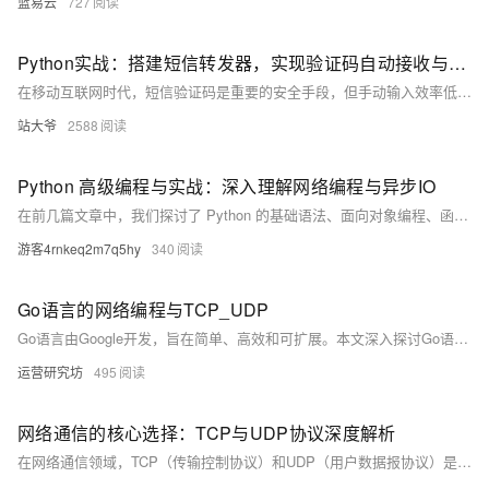
蓝易云
727
Python实战：搭建短信转发器，实现验证码自动接收与处理
在移动互联网时代，短信验证码是重要的安全手段，但手动输入效率低且易出错。本文介绍如何用Python搭建短信转发器，实现验证码自动接收、识别与转发。通过ADB工具监听短信、正则表达式或ddddocr库提取验证码，并利用Flask框架转发数据。系统支持多设备运行，具备安全性与性能优化功能，适合自动化需求场景。未来可扩展更多功能，提升智能化水平。
站大爷
2588
Python 高级编程与实战：深入理解网络编程与异步IO
在前几篇文章中，我们探讨了 Python 的基础语法、面向对象编程、函数式编程、元编程、性能优化、调试技巧、数据科学、机器学习、Web 开发和 API 设计。本文将深入探讨 Python 在网络编程和异步IO中的应用，并通过实战项目帮助你掌握这些技术。
游客4rnkeq2m7q5hy
340
Go语言的网络编程与TCP_UDP
Go语言由Google开发，旨在简单、高效和可扩展。本文深入探讨Go语言的网络编程，涵盖TCP/UDP的基本概念、核心算法（如滑动窗口、流量控制等）、最佳实践及应用场景。通过代码示例展示了TCP和UDP的实现，并讨论了其在HTTP、DNS等协议中的应用。最后，总结了Go语言网络编程的未来发展趋势与挑战，推荐了相关工具和资源。
运营研究坊
495
网络通信的核心选择：TCP与UDP协议深度解析
在网络通信领域，TCP（传输控制协议）和UDP（用户数据报协议）是两种基础且截然不同的传输层协议。它们各自的特点和适用场景对于网络工程师和开发者来说至关重要。本文将深入探讨TCP和UDP的核心区别，并分析它们在实际应用中的选择依据。