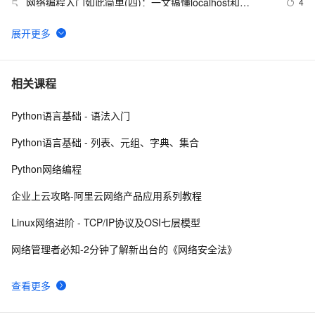
网络编程入门如此简单(四)：一文搞懂localhost和
4
5
127.0.0.1
C#网络编程(订立协议和发送文件)  - Part.4
2
6
7-1 网络编程技术(下)-1
5
7
相关课程
Python语言基础 - 语法入门
QT分析之网络编程（八）
1
8
Python语言基础 - 列表、元组、字典、集合
《UNIX网络编程 卷2》读书笔记（四）
8
9
Python网络编程
Java：网络编程之应用实例
599
10
企业上云攻略-阿里云网络产品应用系列教程
Linux网络进阶 - TCP/IP协议及OSI七层模型
网络管理者必知-2分钟了解新出台的《网络安全法》
查看更多