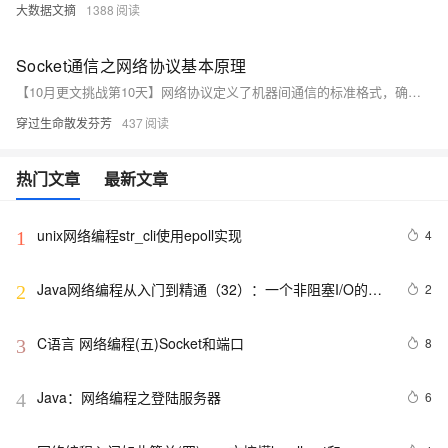
大数据文摘
1388
Socket通信之网络协议基本原理
【10月更文挑战第10天】网络协议定义了机器间通信的标准格式，确保信息准确无损地传输。主要分为两种模型：OSI七层模型与TCP/IP模型。
穿过生命散发芬芳
437
热门文章
最新文章
unix网络编程str_cli使用epoll实现
4
1
Java网络编程从入门到精通（32）：一个非阻塞I/O的例
2
2
子
C语言 网络编程(五)Socket和端口
8
3
Java：网络编程之登陆服务器
6
4