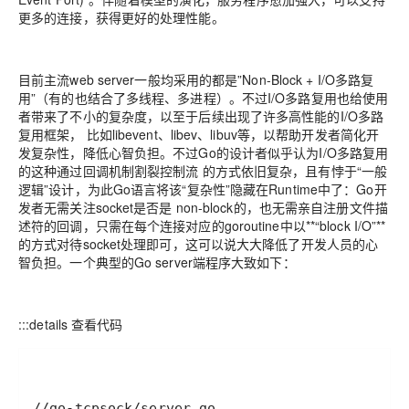
更多的连接，获得更好的处理性能。
目前主流web server一般均采用的都是”Non-Block + I/O多路复
用”（有的也结合了多线程、多进程）。不过I/O多路复用也给使用
者带来了不小的复杂度，以至于后续出现了许多高性能的I/O多路
复用框架， 比如libevent、libev、libuv等，以帮助开发者简化开
发复杂性，降低心智负担。不过Go的设计者似乎认为I/O多路复用
的这种通过回调机制割裂控制流 的方式依旧复杂，且有悖于“一般
逻辑”设计，为此Go语言将该“复杂性”隐藏在Runtime中了：Go开
发者无需关注socket是否是 non-block的，也无需亲自注册文件描
述符的回调，只需在每个连接对应的goroutine中以**“block I/O”**
的方式对待socket处理即可，这可以说大大降低了开发人员的心
智负担。一个典型的Go server端程序大致如下：
:::details 查看代码