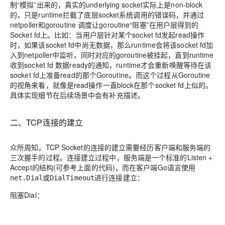
制“模拟”出来的，真实的underlying socket实际上是non-block
的，只是runtime拦截了底层socket系统调用的错误码，并通过
netpoller和goroutine 调度让goroutine“阻塞”在用户层得到的
Socket fd上。比如：当用户层针对某个socket fd发起read操作
时，如果该socket fd中尚无数据，那么runtime会将该socket fd加
入到netpoller中监听，同时对应的goroutine被挂起，直到runtime
收到socket fd 数据ready的通知，runtime才会重新唤醒等待在该
socket fd上准备read的那个Goroutine。而这个过程从Goroutine
的视角来看，就像是read操作一直block在那个socket fd上似的。
具体实现细节在后续场景中会有补充描述。
二、TCP连接的建立
众所周知，TCP Socket的连接的建立需要经历客户端和服务端的
三次握手的过程。连接建立过程中，服务端是一个标准的Listen +
Accept的结构(可参考上面的代码)，而在客户端Go语言使用
或
进行连接建立：
net.Dial
DialTimeout
阻塞Dial：