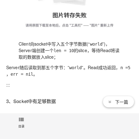
Client向socket中写入五个字节数据(“
”)，
world
Server端创建一个
的slice，等待Read将读
len = 10
取的数据放入slice；
Server随后读取到那五个字节：”
”。Read成功返回，
world
n =5
。
，err = nil
:::
3、Socket中有足够数据
下一篇
如果socket中有数据，且长度大于等于一次Read操作所期望读出
的数据长度，那么Read将会成功读出这部分数据并返回。这个情
目录
景是最符合我们对Read的期待的了：Read将用Socket中的数据
将我们传入的slice填满后返回：n = 10, err = nil。