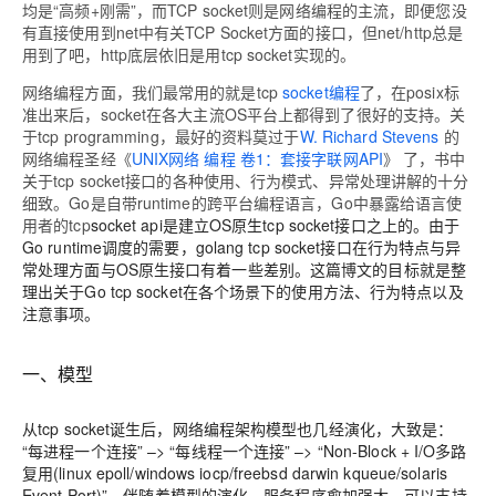
均是“高频+刚需”，
而TCP socket则是网络编程的主流，即便您没
有直接使用到net中有关TCP Socket方面的接口，但net/http总是
用到了吧，http底层依旧是用tcp socket实现的。
网络编程方面，我们最常用的就是tcp
socket编程
了，在posix标
准出来后，socket在各大主流OS平台上都得到了很好的支持。关
于tcp programming，最好的资料莫过于
W. Richard Stevens
的
网络编
程圣经《
UNIX网络 编程 卷1：套接字联网API
》 了，书中
关于tcp socket接口的各种使用、行为模式、异常处理讲解的十分
细致。Go是自带runtime的跨平台编程语言，Go中暴露给语言使
用者的tcp
socket api是建立OS原生tcp socket接口之上的。由于
Go runtime调度的需要，golang tcp socket接口在行为特点与异
常处理方面与OS原生接口有着一些差别。这篇博文的目标就是整
理出关于Go tcp socket在各个场景下的使用方法、行为特点以及
注意事项。
一、模型
从tcp socket诞生后，网络编程架构模型也几经演化，大致是：
“每进程一个连接” –> “每线程一个连接” –> “Non-Block + I/O多路
复用(linux epoll/windows iocp/freebsd darwin kqueue/solaris
Event Port)”。伴随着模型的演化，服务程序愈加强大，可以支持